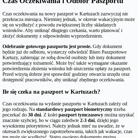
Czas Oczekiwania i Odbiór Paszportu
Czas oczekiwania na nowy paszport w Kartuzach zazwyczaj nie
przekracza miesiąca. Niemniej jednak, w okresie wakacyjnym może
się on wydłużyć z powodu zwiększonej liczby składanych
wniosków. Aby uniknąć długiego czekania, warto planować i
złożyć dokumenty z odpowiednim wyprzedzeniem.
Odebranie gotowego paszportu jest proste.
Gdy dokument
będzie już do odbioru, wystarczy odwiedzić Biuro Paszportowe
Kartuzy, zabierając ze sobą dowód osobisty lub inny dokument
potwierdzający tożsamość. Może być także wymagane okazanie
potwierdzenia złożenia wniosku lub uiszczenia opłaty za paszport.
Przed wizytą dobrze jest sprawdzić godziny otwarcia urzędu oraz
dostępność pracowników, aby uniknąć zbędnego oczekiwania.
Ile się czeka na paszport w Kartuzach?
Czas oczekiwania na wydanie paszportu w Kartuzach zależy od
jego rodzaju. Na
standardowy paszport biometryczny
trzeba
poczekać do
30 dni
. Z kolei
paszport tymczasowy
można uzyskać
znacznie szybciej, bo w ciągu zaledwie
2-3 dni
, dzięki jego
wysokiemu priorytetowi. Należy jednak mieć na uwadze, że w
okresach zwiększonego zapotrzebowania, takich jak wakacje, czas
ten może się wydłużyć. Status swojego dokumentu można