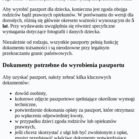
Aby wyrobić paszport dla dziecka, konieczna jest zgoda obojga
rodziców bądź prawnych opiekunów. W porównaniu do wersji dla
dorosłych, różnią się głównie okresem ważności wynoszącym do
5
lat
. Przy wydawaniu uwzględnia się również specyficzne
wymagania dotyczące fotografii i danych dziecka.
Niezależnie od rodzaju, wszystkie paszporty pełnią funkcję
dokumentu tożsamości i są nieodzowne przy legalnym
przekraczaniu granic państwowych.
Dokumenty potrzebne do wyrobienia paszportu
Aby uzyskać paszport, należy zebrać kilka kluczowych
dokumentów:
dowód osobisty,
kolorowe zdjęcie paszportowe spełniające określone wymogi
techniczne,
potwierdzenie dokonania opłaty za paszport, które otrzymasz
po wpłaceniu odpowiedniej kwoty,
w przypadku dzieci zgoda rodziców lub opiekunów
prawnych,
jeśli chcesz skorzystać z ulgi lub być zwolnionym z opłat,
musisz przedstawić właściwe dokumenty potwierdzające