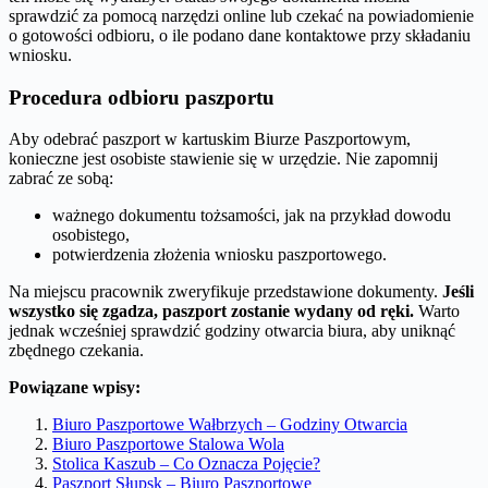
sprawdzić za pomocą narzędzi online lub czekać na powiadomienie
o gotowości odbioru, o ile podano dane kontaktowe przy składaniu
wniosku.
Procedura odbioru paszportu
Aby odebrać paszport w kartuskim Biurze Paszportowym,
konieczne jest osobiste stawienie się w urzędzie. Nie zapomnij
zabrać ze sobą:
ważnego dokumentu tożsamości, jak na przykład dowodu
osobistego,
potwierdzenia złożenia wniosku paszportowego.
Na miejscu pracownik zweryfikuje przedstawione dokumenty.
Jeśli
wszystko się zgadza, paszport zostanie wydany od ręki.
Warto
jednak wcześniej sprawdzić godziny otwarcia biura, aby uniknąć
zbędnego czekania.
Powiązane wpisy:
Biuro Paszportowe Wałbrzych – Godziny Otwarcia
Biuro Paszportowe Stalowa Wola
Stolica Kaszub – Co Oznacza Pojęcie?
Paszport Słupsk – Biuro Paszportowe