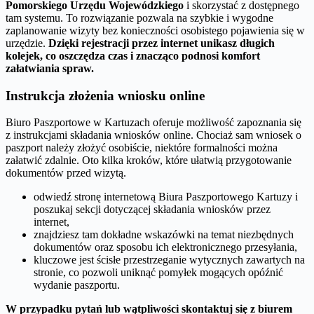
Pomorskiego Urzędu Wojewódzkiego
i skorzystać z dostępnego
tam systemu. To rozwiązanie pozwala na szybkie i wygodne
zaplanowanie wizyty bez konieczności osobistego pojawienia się w
urzędzie.
Dzięki rejestracji przez internet unikasz długich
kolejek, co oszczędza czas i znacząco podnosi komfort
załatwiania spraw.
Instrukcja złożenia wniosku online
Biuro Paszportowe w Kartuzach oferuje możliwość zapoznania się
z instrukcjami składania wniosków online. Chociaż sam wniosek o
paszport należy złożyć osobiście, niektóre formalności można
załatwić zdalnie. Oto kilka kroków, które ułatwią przygotowanie
dokumentów przed wizytą.
odwiedź stronę internetową Biura Paszportowego Kartuzy i
poszukaj sekcji dotyczącej składania wniosków przez
internet,
znajdziesz tam dokładne wskazówki na temat niezbędnych
dokumentów oraz sposobu ich elektronicznego przesyłania,
kluczowe jest ścisłe przestrzeganie wytycznych zawartych na
stronie, co pozwoli uniknąć pomyłek mogących opóźnić
wydanie paszportu.
W przypadku pytań lub wątpliwości skontaktuj się z biurem