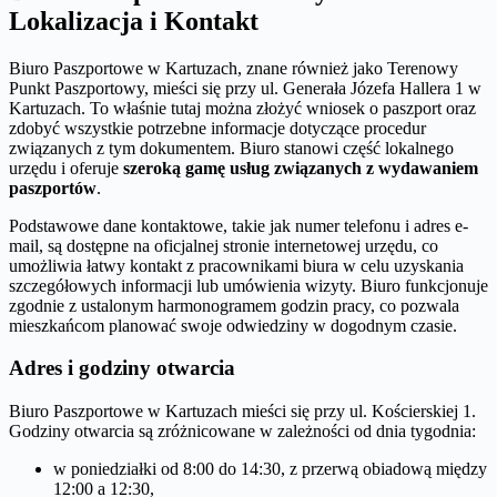
Lokalizacja i Kontakt
Biuro Paszportowe w Kartuzach, znane również jako Terenowy
Punkt Paszportowy, mieści się przy ul. Generała Józefa Hallera 1 w
Kartuzach. To właśnie tutaj można złożyć wniosek o paszport oraz
zdobyć wszystkie potrzebne informacje dotyczące procedur
związanych z tym dokumentem. Biuro stanowi część lokalnego
urzędu i oferuje
szeroką gamę usług związanych z wydawaniem
paszportów
.
Podstawowe dane kontaktowe, takie jak numer telefonu i adres e-
mail, są dostępne na oficjalnej stronie internetowej urzędu, co
umożliwia łatwy kontakt z pracownikami biura w celu uzyskania
szczegółowych informacji lub umówienia wizyty. Biuro funkcjonuje
zgodnie z ustalonym harmonogramem godzin pracy, co pozwala
mieszkańcom planować swoje odwiedziny w dogodnym czasie.
Adres i godziny otwarcia
Biuro Paszportowe w Kartuzach mieści się przy ul. Kościerskiej 1.
Godziny otwarcia są zróżnicowane w zależności od dnia tygodnia:
w poniedziałki od 8:00 do 14:30, z przerwą obiadową między
12:00 a 12:30,