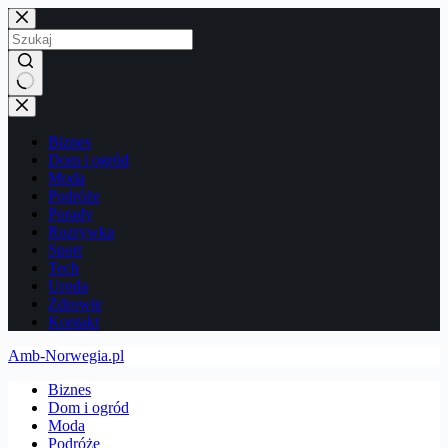
Przejdź
do
treści
Brak
wyników
Biznes
Dom i ogród
Moda
Podróże
Porady
Rozrywka
Sport
Tech
Uroda
Zdrowie
Kontakt
Amb-Norwegia.pl
Biznes
Dom i ogród
Moda
Podróże