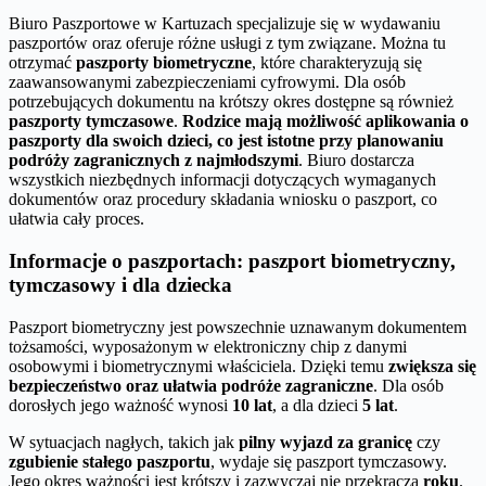
Biuro Paszportowe w Kartuzach specjalizuje się w wydawaniu
paszportów oraz oferuje różne usługi z tym związane. Można tu
otrzymać
paszporty biometryczne
, które charakteryzują się
zaawansowanymi zabezpieczeniami cyfrowymi. Dla osób
potrzebujących dokumentu na krótszy okres dostępne są również
paszporty tymczasowe
.
Rodzice mają możliwość aplikowania o
paszporty dla swoich dzieci, co jest istotne przy planowaniu
podróży zagranicznych z najmłodszymi
. Biuro dostarcza
wszystkich niezbędnych informacji dotyczących wymaganych
dokumentów oraz procedury składania wniosku o paszport, co
ułatwia cały proces.
Informacje o paszportach: paszport biometryczny,
tymczasowy i dla dziecka
Paszport biometryczny jest powszechnie uznawanym dokumentem
tożsamości, wyposażonym w elektroniczny chip z danymi
osobowymi i biometrycznymi właściciela. Dzięki temu
zwiększa się
bezpieczeństwo oraz ułatwia podróże zagraniczne
. Dla osób
dorosłych jego ważność wynosi
10 lat
, a dla dzieci
5 lat
.
W sytuacjach nagłych, takich jak
pilny wyjazd za granicę
czy
zgubienie stałego paszportu
, wydaje się paszport tymczasowy.
Jego okres ważności jest krótszy i zazwyczaj nie przekracza
roku
.