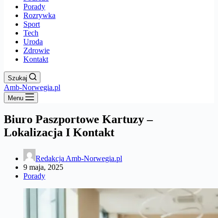
Porady
Rozrywka
Sport
Tech
Uroda
Zdrowie
Kontakt
Szukaj
Amb-Norwegia.pl
Menu
Biuro Paszportowe Kartuzy –
Lokalizacja I Kontakt
Redakcja Amb-Norwegia.pl
9 maja, 2025
Porady