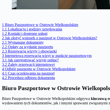
1
Biuro Paszportowe w Ostrowie Wielkopolskim
1.1
Lokalizacja i godziny urzędowania
1.2
Kontakt i dostępne usługi
2
Jak złożyć wniosek o paszport w Ostrowie Wielkopolskim?
2.1
Wymagane dokumenty
2.2
Opłaty za wydanie paszportu
2.3
Rezerwacja wizyty i obowiązki
3
Internetowa rezerwacja wizyt w punkcie paszportowym
3.1
Jak zarejestrować wizytę online?
3.2
Zalety rezerwacji internetowej
4
Odbiór paszportu w Ostrowie Wielkopolskim
4.1
Czas oczekiwania na paszport
4.2
Procedura odbioru dokumentu
Biuro Paszportowe w Ostrowie Wielkopol
Biuro Paszportowe w Ostrowie Wielkopolskim odgrywa
kluczową r
wydawaniem tych dokumentów, jak i innymi sprawami związanymi z