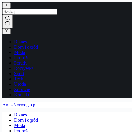
Przejdź
do
treści
Brak
wyników
Biznes
Dom i ogród
Moda
Podróże
Porady
Rozrywka
Sport
Tech
Uroda
Zdrowie
Kontakt
Amb-Norwegia.pl
Biznes
Dom i ogród
Moda
Podróże