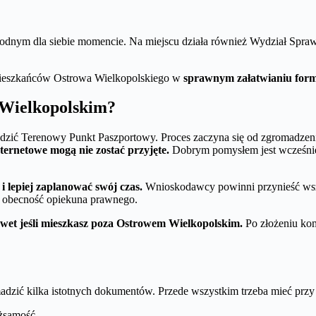
dnym dla siebie momencie. Na miejscu działa również Wydział Spraw
 mieszkańców Ostrowa Wielkopolskiego w
sprawnym załatwianiu form
 Wielkopolskim?
edzić Terenowy Punkt Paszportowy. Proces zaczyna się od zgromadze
ternetowe mogą nie zostać przyjęte.
Dobrym pomysłem jest wcześniej
 lepiej zaplanować swój czas.
Wnioskodawcy powinni przynieść wszy
t obecność opiekuna prawnego.
awet jeśli mieszkasz poza Ostrowem Wielkopolskim.
Po złożeniu kom
adzić kilka istotnych dokumentów. Przede wszystkim trzeba mieć przy 
żsamość,