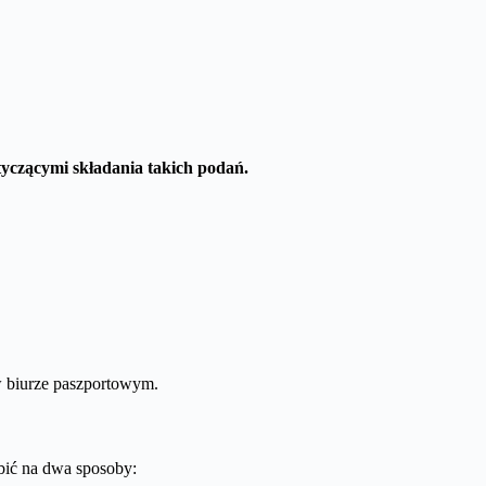
yczącymi składania takich podań.
w biurze paszportowym.
bić na dwa sposoby: