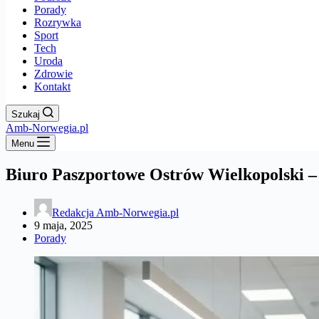
Porady
Rozrywka
Sport
Tech
Uroda
Zdrowie
Kontakt
Szukaj
Amb-Norwegia.pl
Menu
Biuro Paszportowe Ostrów Wielkopolski 
Redakcja Amb-Norwegia.pl
9 maja, 2025
Porady