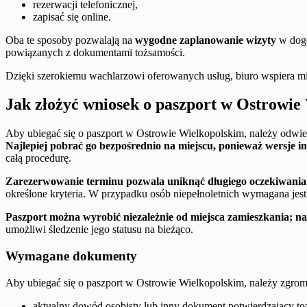
rezerwacji telefonicznej,
zapisać się online.
Oba te sposoby pozwalają na
wygodne zaplanowanie wizyty
w dogo
powiązanych z dokumentami tożsamości.
Dzięki szerokiemu wachlarzowi oferowanych usług, biuro wspiera
Jak złożyć wniosek o paszport w Ostrowie
Aby ubiegać się o paszport w Ostrowie Wielkopolskim, należy odwi
Najlepiej pobrać go bezpośrednio na miejscu, ponieważ wersje in
całą procedurę.
Zarezerwowanie terminu pozwala uniknąć długiego oczekiwania i
określone kryteria. W przypadku osób niepełnoletnich wymagana jes
Paszport można wyrobić niezależnie od miejsca zamieszkania; n
umożliwi śledzenie jego statusu na bieżąco.
Wymagane dokumenty
Aby ubiegać się o paszport w Ostrowie Wielkopolskim, należy zgrom
aktualny dowód osobisty lub inny dokument potwierdzający to