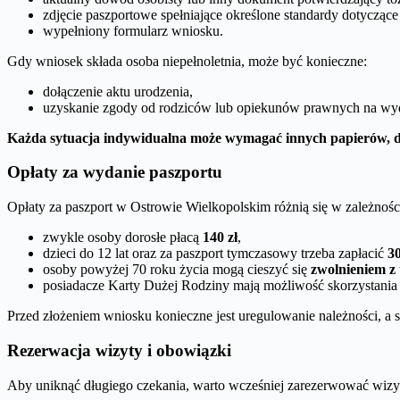
zdjęcie paszportowe spełniające określone standardy dotyczące 
wypełniony formularz wniosku.
Gdy wniosek składa osoba niepełnoletnia, może być konieczne:
dołączenie aktu urodzenia,
uzyskanie zgody od rodziców lub opiekunów prawnych na wy
Każda sytuacja indywidualna może wymagać innych papierów, dl
Opłaty za wydanie paszportu
Opłaty za paszport w Ostrowie Wielkopolskim różnią się w zależności
zwykle osoby dorosłe płacą
140 zł
,
dzieci do 12 lat oraz za paszport tymczasowy trzeba zapłacić
30
osoby powyżej 70 roku życia mogą cieszyć się
zwolnieniem z
posiadacze Karty Dużej Rodziny mają możliwość skorzystania
Przed złożeniem wniosku konieczne jest uregulowanie należności, 
Rezerwacja wizyty i obowiązki
Aby uniknąć długiego czekania, warto wcześniej zarezerwować wiz