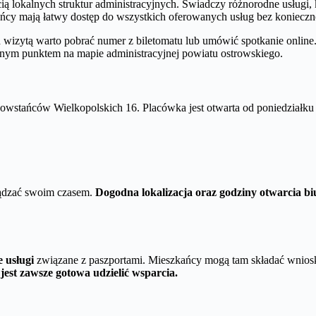
ą lokalnych struktur administracyjnych. Świadczy różnorodne usługi, 
ańcy mają łatwy dostęp do wszystkich oferowanych usług bez konieczno
d wizytą warto pobrać numer z biletomatu lub umówić spotkanie online
żnym punktem na mapie administracyjnej powiatu ostrowskiego.
Powstańców Wielkopolskich 16. Placówka jest otwarta od poniedziałku
ządzać swoim czasem.
Dogodna lokalizacja oraz godziny otwarcia bi
 usługi
związane z paszportami. Mieszkańcy mogą tam składać wnios
jest zawsze gotowa udzielić wsparcia.