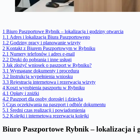
1
Biuro Paszportowe Rybnik – lokalizacja i godziny otwarcia
1.1
Adres i lokalizacja Biura Paszportowego
1.2
Godziny pracy i planowanie wizyty
2
Kontakt z Biurem Paszportowym w Rybniku
2.1
Numery telefonów i adres e-mail
2.2
Druki do pobrania i inne usługi
3
Jak złożyć wniosek o paszport w Rybniku?
3.1
Wymagane dokumenty i procedura
3.2
Instrukcja wypełnienia wniosku
3.3
Rejestracja internetowa i rezerwacja wizyty
4
Koszt wyrobienia paszportu w Rybniku
4.1
Opłaty i zniżki
4.2
Paszport dla osoby dorosłej i dziecka
5
Czas oczekiwania na paszport i odbiór dokumentu
5.1
Średni czas realizacji i powiadomienia
5.2
Kolejki i internetowa rezerwacja kolejki
Biuro Paszportowe Rybnik – lokalizacja i 