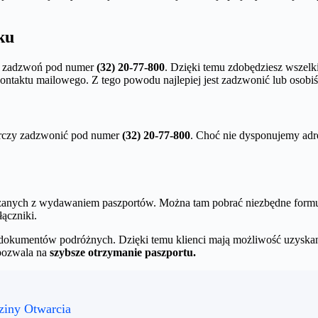
ku
, zadzwoń pod numer
(32) 20-77-800
. Dzięki temu zdobędziesz wszelk
kontaktu mailowego. Z tego powodu najlepiej jest zadzwonić lub osobiś
arczy zadzwonić pod numer
(32) 20-77-800
. Choć nie dysponujemy adr
anych z wydawaniem paszportów. Można tam pobrać niezbędne formula
łączniki.
dokumentów podróżnych. Dzięki temu klienci mają możliwość uzyskani
pozwala na
szybsze otrzymanie paszportu.
ziny Otwarcia