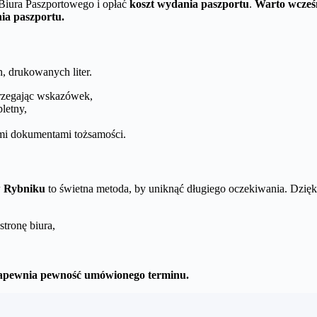
Biura Paszportowego i opłać
koszt wydania paszportu
.
Warto wcześn
nia paszportu.
, drukowanych liter.
trzegając wskazówek,
letny,
imi dokumentami tożsamości.
w Rybniku
to świetna metoda, by uniknąć długiego oczekiwania. Dzięk
tronę biura,
o zapewnia pewność umówionego terminu.