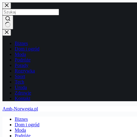
Przejdź
do
treści
Brak
wyników
Biznes
Dom i ogród
Moda
Podróże
Porady
Rozrywka
Sport
Tech
Uroda
Zdrowie
Kontakt
Amb-Norwegia.pl
Biznes
Dom i ogród
Moda
Podróże