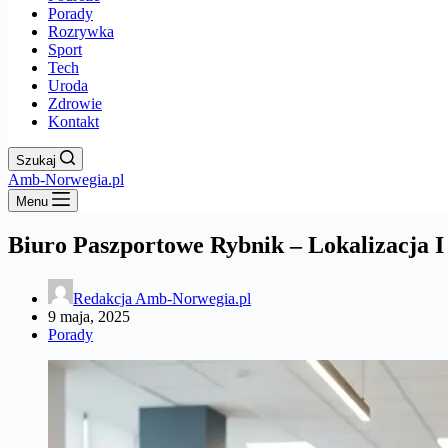
Porady
Rozrywka
Sport
Tech
Uroda
Zdrowie
Kontakt
Szukaj
Amb-Norwegia.pl
Menu
Biuro Paszportowe Rybnik – Lokalizacja 
Redakcja Amb-Norwegia.pl
9 maja, 2025
Porady