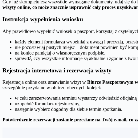
Gdy już skompletujesz wszystkie wymagane dokumenty, udaj się do 
wizyty online, co może znacznie usprawnić cały proces uzyskiwa
Instrukcja wypełnienia wniosku
Aby prawidłowo wypełnić wniosek o paszport, korzystaj z czytelnych
każdy element formularza wypełniaj z uwagą i precyzją, przes
nie pozostawiaj pustych miejsc – dokument powinien być komp
na koniec pamiętaj o własnoręcznym podpisie,
sprawdź, czy wszystkie informacje są aktualne i zgodne z two
Rejestracja internetowa i rezerwacja wizyty
Rejestracja online oraz umawianie wizyt w
Biurze Paszportowym 
szczególnie przydatne w obliczu obecnych kolejek.
w celu zarezerwowania terminu wystarczy odwiedzić oficjalną s
uzupełnić formularz rejestracyjny,
następnie wybierz dogodny dla siebie termin spotkania.
Potwierdzenie rezerwacji zostanie przesłane na Twój e-mail, c