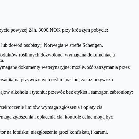
obycie powyżej 24h, 3000 NOK przy krótszym pobycie;
t lub dowód osobisty); Norwegia w strefie Schengen.
 produktów roślinnych dozwolone; wymagana dokumentacja
ka.
ymagane dokumenty weterynaryjne; możliwość zatrzymania przez
tosanitarna przywożonych roślin i nasion; zakaz przywozu
zajów alkoholu i tytoniu; przewóz bez etykiet i samogon zabroniony;
zekroczenie limitów wymaga zgłoszenia i opłaty cła.
maga zgłoszenia i opłacenia cła; kontrole celne mogą być
or na lotnisku; niezgłoszenie grozi konfiskatą i karami.