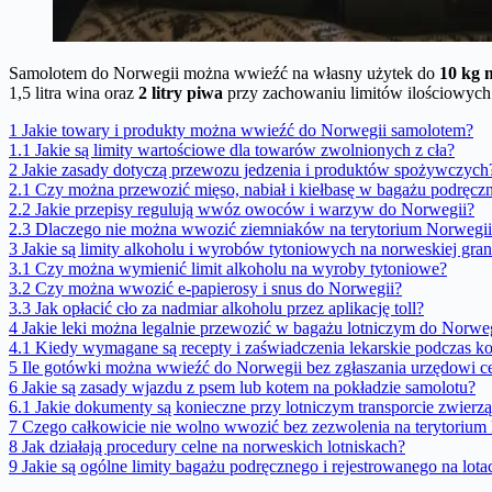
Samolotem do Norwegii można wwieźć na własny użytek do
10 kg 
1,5 litra wina oraz
2 litry piwa
przy zachowaniu limitów ilościowych 
1
Jakie towary i produkty można wwieźć do Norwegii samolotem?
1.1
Jakie są limity wartościowe dla towarów zwolnionych z cła?
2
Jakie zasady dotyczą przewozu jedzenia i produktów spożywczych
2.1
Czy można przewozić mięso, nabiał i kiełbasę w bagażu podręc
2.2
Jakie przepisy regulują wwóz owoców i warzyw do Norwegii?
2.3
Dlaczego nie można wwozić ziemniaków na terytorium Norwegii
3
Jakie są limity alkoholu i wyrobów tytoniowych na norweskiej gran
3.1
Czy można wymienić limit alkoholu na wyroby tytoniowe?
3.2
Czy można wwozić e-papierosy i snus do Norwegii?
3.3
Jak opłacić cło za nadmiar alkoholu przez aplikację toll?
4
Jakie leki można legalnie przewozić w bagażu lotniczym do Norwe
4.1
Kiedy wymagane są recepty i zaświadczenia lekarskie podczas ko
5
Ile gotówki można wwieźć do Norwegii bez zgłaszania urzędowi 
6
Jakie są zasady wjazdu z psem lub kotem na pokładzie samolotu?
6.1
Jakie dokumenty są konieczne przy lotniczym transporcie zwierzą
7
Czego całkowicie nie wolno wwozić bez zezwolenia na terytorium
8
Jak działają procedury celne na norweskich lotniskach?
9
Jakie są ogólne limity bagażu podręcznego i rejestrowanego na lot