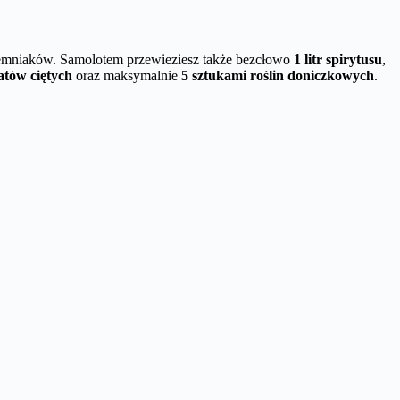
emniaków. Samolotem przewieziesz także bezcłowo
1 litr spirytusu
,
atów ciętych
oraz maksymalnie
5 sztukami roślin doniczkowych
.