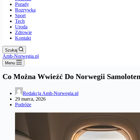
Porady
Rozrywka
Sport
Tech
Uroda
Zdrowie
Kontakt
Szukaj
Amb-Norwegia.pl
Menu
Co Można Wwieźć Do Norwegii Samolote
Redakcja Amb-Norwegia.pl
29 marca, 2026
Podróże