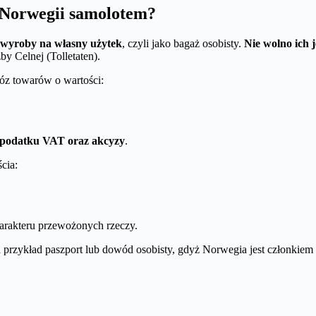
 Norwegii samolotem?
 wyroby na własny użytek
, czyli jako bagaż osobisty.
Nie wolno ich 
by Celnej (Tolletaten).
óz towarów o wartości:
, podatku VAT oraz akcyzy
.
cia:
arakteru przewożonych rzeczy.
a przykład paszport lub dowód osobisty, gdyż Norwegia jest członkiem