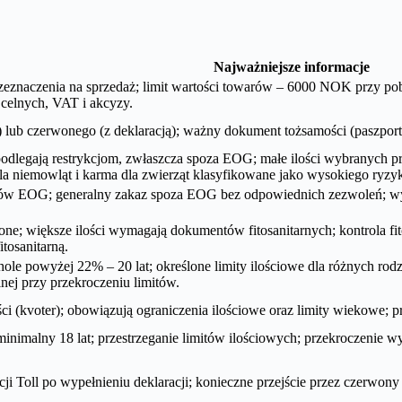
Najważniejsze informacje
rzeznaczenia na sprzedaż; limit wartości towarów – 6000 NOK przy p
celnych, VAT i akcyzy.
i) lub czerwonego (z deklaracją); ważny dokument tożsamości (paszpor
odlegają restrykcjom, zwłaszcza spoza EOG; małe ilości wybranych
dla niemowląt i karma dla zwierząt klasyfikowane jako wysokiego ryzy
jów EOG; generalny zakaz spoza EOG bez odpowiednich zezwoleń; w
one; większe ilości wymagają dokumentów fitosanitarnych; kontrola fi
tosanitarną.
hole powyżej 22% – 20 lat; określone limity ilościowe dla różnych rod
nej przy przekroczeniu limitów.
(kvoter); obowiązują ograniczenia ilościowe oraz limity wiekowe; pr
nimalny 18 lat; przestrzeganie limitów ilościowych; przekroczenie wy
ji Toll po wypełnieniu deklaracji; konieczne przejście przez czerwony t