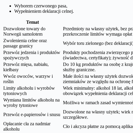
Wyborem czerwonego pasa,
Wypełnieniem deklaracji celnej.
Temat
Dozwolone towary do
Przedmioty na własny użytek, bez p
Norwegii samolotem
przekroczenie limitów wymaga opłat 
Zwolenienia celne oraz
Wybór toru zielonego (bez deklaracj
passage granicy
Przewóz jedzenia i produktów
Produkty pochodzenia zwierzęcego p
spożywczych
(świadectwa, certyfikaty); żywność 
Przewóz mięsa, nabiału,
Do 10 kg produktów na osobę z kra
kiełbasy
służby graniczne.
Wwóz owoców, warzyw i
Małe ilości na własny użytek dozwol
roślin
ziemniaków ze względu na ochronę fi
Limity alkoholu i wyrobów
Wiek minimalny: alkohol 18 lat, alko
tytoniowych
obowiązek wypełnienia deklaracji cel
Wymiana limitów alkoholu na
Możliwa w ramach zasad wymienności 
wyroby tytoniowe
Dozwolone na własny użytek; wiek mi
Przewóz e-papierosów i snusu
szczegółowe.
Opłacanie cła za nadmiar
Cło i akcyza płatne za pomocą aplikac
alkoholu