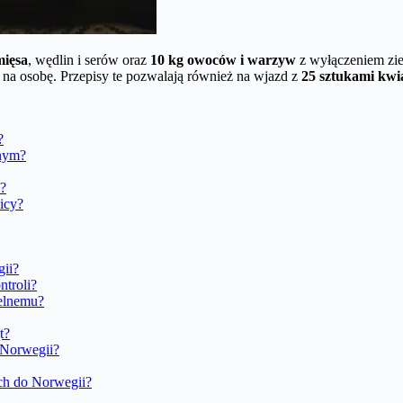
mięsa
, wędlin i serów oraz
10 kg owoców i warzyw
z wyłączeniem zi
na osobę. Przepisy te pozwalają również na wjazd z
25 sztukami kwi
?
znym?
?
icy?
gii?
ntroli?
celnemu?
t?
 Norwegii?
ach do Norwegii?