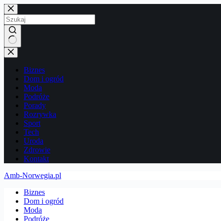
Przejdź
do
treści
Brak
wyników
Biznes
Dom i ogród
Moda
Podróże
Porady
Rozrywka
Sport
Tech
Uroda
Zdrowie
Kontakt
Amb-Norwegia.pl
Biznes
Dom i ogród
Moda
Podróże