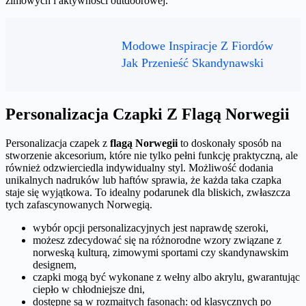
zimowych i aktywności outdoorowej.
Modowe Inspiracje Z Fiordów
Jak Przenieść Skandynawski
Personalizacja Czapki Z Flagą Norwegii
Personalizacja czapek z
flagą Norwegii
to doskonały sposób na
stworzenie akcesorium, które nie tylko pełni funkcję praktyczną, ale
również odzwierciedla indywidualny styl. Możliwość dodania
unikalnych nadruków lub haftów sprawia, że każda taka czapka
staje się wyjątkowa. To idealny podarunek dla bliskich, zwłaszcza
tych zafascynowanych Norwegią.
wybór opcji personalizacyjnych jest naprawdę szeroki,
możesz zdecydować się na różnorodne wzory związane z
norweską kulturą, zimowymi sportami czy skandynawskim
designem,
czapki mogą być wykonane z wełny albo akrylu, gwarantując
ciepło w chłodniejsze dni,
dostępne są w rozmaitych fasonach: od klasycznych po