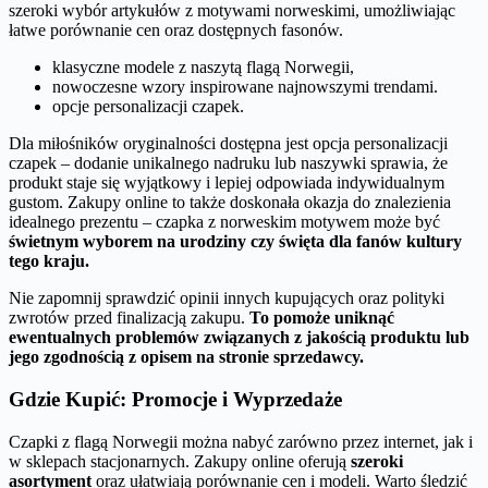
szeroki wybór artykułów z motywami norweskimi, umożliwiając
łatwe porównanie cen oraz dostępnych fasonów.
klasyczne modele z naszytą flagą Norwegii,
nowoczesne wzory inspirowane najnowszymi trendami.
opcje personalizacji czapek.
Dla miłośników oryginalności dostępna jest opcja personalizacji
czapek – dodanie unikalnego nadruku lub naszywki sprawia, że
produkt staje się wyjątkowy i lepiej odpowiada indywidualnym
gustom. Zakupy online to także doskonała okazja do znalezienia
idealnego prezentu – czapka z norweskim motywem może być
świetnym wyborem na urodziny czy święta dla fanów kultury
tego kraju.
Nie zapomnij sprawdzić opinii innych kupujących oraz polityki
zwrotów przed finalizacją zakupu.
To pomoże uniknąć
ewentualnych problemów związanych z jakością produktu lub
jego zgodnością z opisem na stronie sprzedawcy.
Gdzie Kupić: Promocje i Wyprzedaże
Czapki z flagą Norwegii można nabyć zarówno przez internet, jak i
w sklepach stacjonarnych. Zakupy online oferują
szeroki
asortyment
oraz ułatwiają porównanie cen i modeli. Warto śledzić