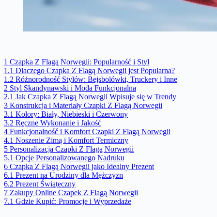
1
Czapka Z Flagą Norwegii: Popularność i Styl
1.1
Dlaczego Czapka Z Flagą Norwegii jest Popularna?
1.2
Różnorodność Stylów: Bejsbolówki, Truckery i Inne
2
Styl Skandynawski i Moda Funkcjonalna
2.1
Jak Czapka Z Flagą Norwegii Wpisuje się w Trendy
3
Konstrukcja i Materiały Czapki Z Flagą Norwegii
3.1
Kolory: Biały, Niebieski i Czerwony
3.2
Ręczne Wykonanie i Jakość
4
Funkcjonalność i Komfort Czapki Z Flagą Norwegii
4.1
Noszenie Zimą i Komfort Termiczny
5
Personalizacja Czapki Z Flagą Norwegii
5.1
Opcje Personalizowanego Nadruku
6
Czapka Z Flagą Norwegii jako Idealny Prezent
6.1
Prezent na Urodziny dla Mężczyzn
6.2
Prezent Świąteczny
7
Zakupy Online Czapek Z Flagą Norwegii
7.1
Gdzie Kupić: Promocje i Wyprzedaże