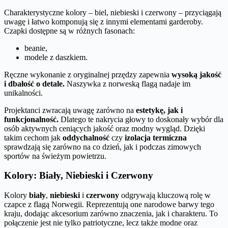
Charakterystyczne kolory – biel, niebieski i czerwony – przyciągają
uwagę i łatwo komponują się z innymi elementami garderoby.
Czapki dostępne są w różnych fasonach:
beanie,
modele z daszkiem.
Ręczne wykonanie z oryginalnej przędzy zapewnia
wysoką jakość
i dbałość o detale.
Naszywka z norweską flagą nadaje im
unikalności.
Projektanci zwracają uwagę zarówno na
estetykę, jak i
funkcjonalność.
Dlatego te nakrycia głowy to doskonały wybór dla
osób aktywnych ceniących jakość oraz modny wygląd. Dzięki
takim cechom jak
oddychalność
czy
izolacja termiczna
sprawdzają się zarówno na co dzień, jak i podczas zimowych
sportów na świeżym powietrzu.
Kolory: Biały, Niebieski i Czerwony
Kolory
biały
,
niebieski
i
czerwony
odgrywają kluczową rolę w
czapce z flagą Norwegii. Reprezentują one narodowe barwy tego
kraju, dodając akcesorium zarówno znaczenia, jak i charakteru. To
połączenie jest nie tylko patriotyczne, lecz także modne oraz