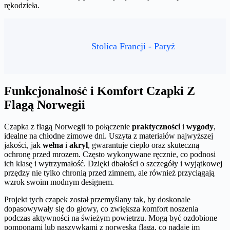
rękodzieła.
Stolica Francji - Paryż
Funkcjonalność i Komfort Czapki Z
Flagą Norwegii
Czapka z flagą Norwegii to połączenie
praktyczności
i
wygody
,
idealne na chłodne zimowe dni. Uszyta z materiałów najwyższej
jakości, jak
wełna
i
akryl
, gwarantuje ciepło oraz skuteczną
ochronę przed mrozem. Często wykonywane ręcznie, co podnosi
ich klasę i wytrzymałość. Dzięki dbałości o szczegóły i wyjątkowej
przędzy nie tylko chronią przed zimnem, ale również przyciągają
wzrok swoim modnym designem.
Projekt tych czapek został przemyślany tak, by doskonale
dopasowywały się do głowy, co zwiększa komfort noszenia
podczas aktywności na świeżym powietrzu. Mogą być ozdobione
pomponami lub naszywkami z norweską flagą, co nadaje im