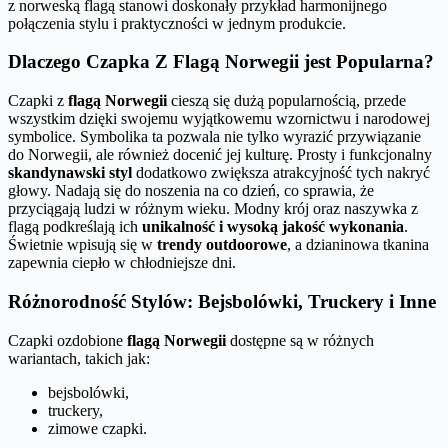
z norweską flagą stanowi doskonały przykład harmonijnego
połączenia stylu i praktyczności w jednym produkcie.
Dlaczego Czapka Z Flagą Norwegii jest Popularna?
Czapki z
flagą Norwegii
cieszą się dużą popularnością, przede
wszystkim dzięki swojemu wyjątkowemu wzornictwu i narodowej
symbolice. Symbolika ta pozwala nie tylko wyrazić przywiązanie
do Norwegii, ale również docenić jej kulturę. Prosty i funkcjonalny
skandynawski styl
dodatkowo zwiększa atrakcyjność tych nakryć
głowy. Nadają się do noszenia na co dzień, co sprawia, że
przyciągają ludzi w różnym wieku. Modny krój oraz naszywka z
flagą podkreślają ich
unikalność i wysoką jakość wykonania
.
Świetnie wpisują się w
trendy outdoorowe
, a dzianinowa tkanina
zapewnia ciepło w chłodniejsze dni.
Różnorodność Stylów: Bejsbolówki, Truckery i Inne
Czapki ozdobione
flagą Norwegii
dostępne są w różnych
wariantach, takich jak:
bejsbolówki,
truckery,
zimowe czapki.