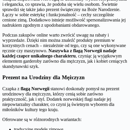
i elegancka, co sprawia, że podoba się wielu osobom. Świetnie
sprawdzi się także jako prezent świąteczny na Boże Narodzenie.
Łączy w sobie estetykę i funkcjonalność – cechy szczególnie
cenione zimą. Dodatkowo istnieje możliwość spersonalizowania jej
nadrukiem zgodnym z upodobaniami obdarowanego.
Podczas zakupów online warto zwrócić uwagę na rabaty i
wyprzedaże. Dzięki nim można znaleźć produkty premium w
korzystnych cenach – niezależnie od tego, czy są one wykonywane
ręcznie czy maszynowo.
Naszywka z flagą Norwegii nadaje
każdej czapce unikalnego charakteru
, czyniąc ją wyjątkowym
elementem garderoby zarówno dla mężczyzn, jak i kobiet ceniących
skandynawski szyk.
Prezent na Urodziny dla Mężczyzn
Czapka z
flagą Norwegii
stanowi doskonały pomysł na prezent
urodzinowy dla mężczyzn, którzy cenią sobie zarówno
praktyczność, jak i styl. Dodatek norweskiej flagi nadaje jej
niepowtarzalny charakter, co czyni ją świetnym wyborem dla
miłośników kultury tego kraju.
Oferowane są w różnorodnych wariantach:
tradycyjne modele zimowe,