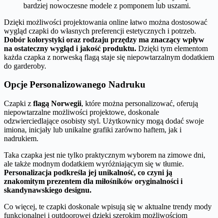
bardziej nowoczesne modele z pomponem lub uszami.
Dzięki możliwości projektowania online łatwo można dostosować
wygląd czapki do własnych preferencji estetycznych i potrzeb.
Dobór kolorystyki oraz rodzaju przędzy ma znaczący wpływ
na ostateczny wygląd i jakość produktu.
Dzięki tym elementom
każda czapka z norweską flagą staje się niepowtarzalnym dodatkiem
do garderoby.
Opcje Personalizowanego Nadruku
Czapki z
flagą Norwegii
, które można personalizować, oferują
niepowtarzalne możliwości projektowe, doskonale
odzwierciedlające osobisty styl. Użytkownicy mogą dodać swoje
imiona, inicjały lub unikalne grafiki zarówno haftem, jak i
nadrukiem.
Taka czapka jest nie tylko praktycznym wyborem na zimowe dni,
ale także modnym dodatkiem wyróżniającym się w tłumie.
Personalizacja podkreśla jej unikalność, co czyni ją
znakomitym prezentem dla miłośników oryginalności i
skandynawskiego designu.
Co więcej, te czapki doskonale wpisują się w aktualne trendy mody
funkcjonalnej i outdoorowej dzięki szerokim możliwościom