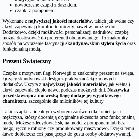
nowoczesne czapki z daszkiem,
czapki z pomponem.
Wykonane z
najwyższej jakości materiałów
, takich jak wełna czy
akryl, zapewniają komfort termiczny nawet w mroźne dni.
Dodatkowo, dzięki możliwości personalizacji nadruków, czapkę
można dostosować do preferencji obdarowanego. To znakomity
sposób na wyrażenie fascynacji
skandynawskim stylem życia
oraz
funkcjonalną modą.
Prezent Świąteczny
Czapka z motywem flagi Norwegii to znakomity prezent na święta,
łączący skandynawski design z praktycznością zimowych
dodatków. Uszyta z
najwyższej jakości materiałów
, jak wełna i
akryl, zapewnia ciepło nawet podczas mroźnych dni.
Naszywka
przedstawiająca norweską flagę dodaje jej wyjątkowego
charakteru
, szczególnie dla miłośników tej kultury.
Takie czapki są idealnym wyborem zarówno dla kobiet, jak i
mężczyzn, którzy doceniają oryginalne akcesoria oraz funkcjonalną
modę. Możesz zdecydować się na model z pomponem lub bez
niego, ręcznie robiony czy produkowany maszynowo. Dzięki temu
łatwo dobierzesz coś pasującego do gustu osoby obdarowywanej.