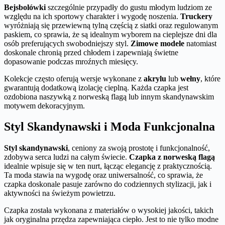
Bejsbolówki
szczególnie przypadły do gustu młodym ludziom ze
względu na ich sportowy charakter i wygodę noszenia.
Truckery
wyróżniają się przewiewną tylną częścią z siatki oraz regulowanym
paskiem, co sprawia, że są idealnym wyborem na cieplejsze dni dla
osób preferujących swobodniejszy styl.
Zimowe modele
natomiast
doskonale chronią przed chłodem i zapewniają świetne
dopasowanie podczas mroźnych miesięcy.
Kolekcje często oferują wersje wykonane z
akrylu
lub
wełny
, które
gwarantują dodatkową izolację cieplną. Każda czapka jest
ozdobiona naszywką z norweską flagą lub innym skandynawskim
motywem dekoracyjnym.
Styl Skandynawski i Moda Funkcjonalna
Styl skandynawski
, ceniony za swoją prostotę i funkcjonalność,
zdobywa serca ludzi na całym świecie.
Czapka z norweską flagą
idealnie wpisuje się w ten nurt, łącząc elegancję z praktycznością.
Ta moda stawia na wygodę oraz uniwersalność, co sprawia, że
czapka doskonale pasuje zarówno do codziennych stylizacji, jak i
aktywności na świeżym powietrzu.
Czapka została wykonana z materiałów o wysokiej jakości, takich
jak oryginalna przędza zapewniająca ciepło. Jest to nie tylko modne