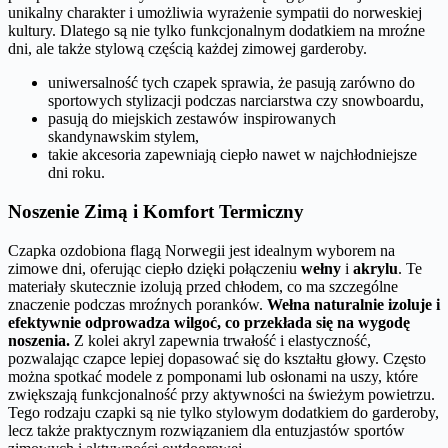
unikalny charakter i umożliwia wyrażenie sympatii do norweskiej
kultury. Dlatego są nie tylko funkcjonalnym dodatkiem na mroźne
dni, ale także stylową częścią każdej zimowej garderoby.
uniwersalność tych czapek sprawia, że pasują zarówno do
sportowych stylizacji podczas narciarstwa czy snowboardu,
pasują do miejskich zestawów inspirowanych
skandynawskim stylem,
takie akcesoria zapewniają ciepło nawet w najchłodniejsze
dni roku.
Noszenie Zimą i Komfort Termiczny
Czapka ozdobiona flagą Norwegii jest idealnym wyborem na
zimowe dni, oferując ciepło dzięki połączeniu
wełny
i
akrylu
. Te
materiały skutecznie izolują przed chłodem, co ma szczególne
znaczenie podczas mroźnych poranków.
Wełna naturalnie izoluje i
efektywnie odprowadza wilgoć, co przekłada się na wygodę
noszenia.
Z kolei akryl zapewnia trwałość i elastyczność,
pozwalając czapce lepiej dopasować się do kształtu głowy. Często
można spotkać modele z pomponami lub osłonami na uszy, które
zwiększają funkcjonalność przy aktywności na świeżym powietrzu.
Tego rodzaju czapki są nie tylko stylowym dodatkiem do garderoby,
lecz także praktycznym rozwiązaniem dla entuzjastów sportów