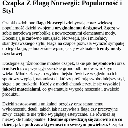
Czapka Z Flagą Norwegii: Popularność i
Styl
Czapki ozdobione
flagą Norwegii
zdobywają coraz większą
popularność dzięki swojemu
oryginalnemu designowi
. Łączą w
sobie narodową symbolikę z nowoczesnymi elementami mody.
Doceniają je zarówno entuzjaści Norwegii, jak i miłośnicy
skandynawskiego stylu. Flaga na czapce pozwala wyrazić sympatię
do tego kraju, jednocześnie wpisując się w aktualne
trendy mody
użytkowej
.
Dostępne są różnorodne modele czapek, takie jak
bejsbolówki
oraz
truckerki
, co przyciąga szerokie grono odbiorców w różnym
wieku. Młodzież często wybiera bejsbolówki ze względu na ich
sportowy wygląd, natomiast ci, którzy preferują swobodniejszy styl,
sięgają po truckerki. Każdy z modeli charakteryzuje się
wysokiej
jakości materiałami
, co gwarantuje wygodę noszenia i trwałość
produktu.
Dzięki zastosowaniu unikalnej przędzy oraz starannemu
wykończeniu detali, takich jak naszywka z flagą czy precyzyjne
szwy, czapki te nie tylko wyglądają estetycznie, ale również są
niezwykle funkcjonalne.
Idealnie sprawdzają się zarówno na co
dzień, jak i podczas aktywności na świeżym powietrzu.
Czapka