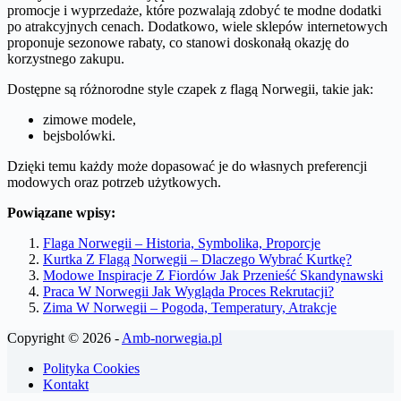
promocje i wyprzedaże, które pozwalają zdobyć te modne dodatki
po atrakcyjnych cenach. Dodatkowo, wiele sklepów internetowych
proponuje sezonowe rabaty, co stanowi doskonałą okazję do
korzystnego zakupu.
Dostępne są różnorodne style czapek z flagą Norwegii, takie jak:
zimowe modele,
bejsbolówki.
Dzięki temu każdy może dopasować je do własnych preferencji
modowych oraz potrzeb użytkowych.
Powiązane wpisy:
Flaga Norwegii – Historia, Symbolika, Proporcje
Kurtka Z Flagą Norwegii – Dlaczego Wybrać Kurtkę?
Modowe Inspiracje Z Fiordów Jak Przenieść Skandynawski
Praca W Norwegii Jak Wygląda Proces Rekrutacji?
Zima W Norwegii – Pogoda, Temperatury, Atrakcje
Copyright © 2026 -
Amb-norwegia.pl
Polityka Cookies
Kontakt