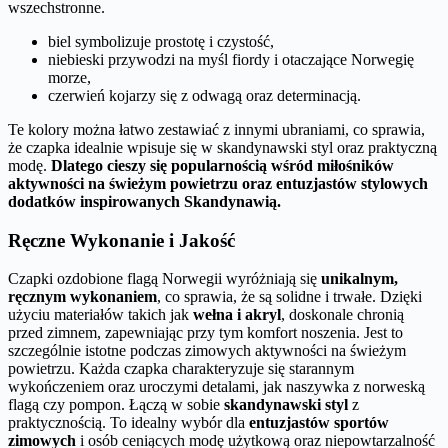
wszechstronne.
biel symbolizuje prostotę i czystość,
niebieski przywodzi na myśl fiordy i otaczające Norwegię
morze,
czerwień kojarzy się z odwagą oraz determinacją.
Te kolory można łatwo zestawiać z innymi ubraniami, co sprawia,
że czapka idealnie wpisuje się w skandynawski styl oraz praktyczną
modę.
Dlatego cieszy się popularnością wśród miłośników
aktywności na świeżym powietrzu oraz entuzjastów stylowych
dodatków inspirowanych Skandynawią.
Ręczne Wykonanie i Jakość
Czapki ozdobione flagą Norwegii wyróżniają się
unikalnym,
ręcznym wykonaniem
, co sprawia, że są solidne i trwałe. Dzięki
użyciu materiałów takich jak
wełna i akryl
, doskonale chronią
przed zimnem, zapewniając przy tym komfort noszenia. Jest to
szczególnie istotne podczas zimowych aktywności na świeżym
powietrzu. Każda czapka charakteryzuje się starannym
wykończeniem oraz uroczymi detalami, jak naszywka z norweską
flagą czy pompon. Łączą w sobie
skandynawski styl
z
praktycznością. To idealny wybór dla
entuzjastów sportów
zimowych
i osób ceniących modę użytkową oraz niepowtarzalność