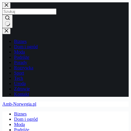
Przejdź
do
treści
Brak
wyników
Biznes
Dom i ogród
Moda
Podróże
Porady
Rozrywka
Sport
Tech
Uroda
Zdrowie
Kontakt
Amb-Norwegia.pl
Biznes
Dom i ogród
Moda
Podróże