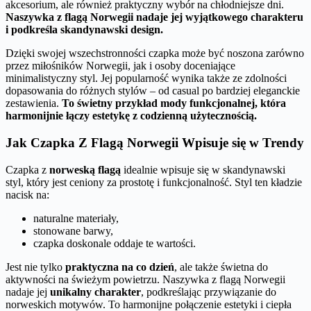
akcesorium, ale również praktyczny wybór na chłodniejsze dni.
Naszywka z flagą Norwegii nadaje jej wyjątkowego charakteru
i podkreśla skandynawski design.
Dzięki swojej wszechstronności czapka może być noszona zarówno
przez miłośników Norwegii, jak i osoby doceniające
minimalistyczny styl. Jej popularność wynika także ze zdolności
dopasowania do różnych stylów – od casual po bardziej eleganckie
zestawienia.
To świetny przykład mody funkcjonalnej, która
harmonijnie łączy estetykę z codzienną użytecznością.
Jak Czapka Z Flagą Norwegii Wpisuje się w Trendy
Czapka z
norweską flagą
idealnie wpisuje się w skandynawski
styl, który jest ceniony za prostotę i funkcjonalność. Styl ten kładzie
nacisk na:
naturalne materiały,
stonowane barwy,
czapka doskonale oddaje te wartości.
Jest nie tylko
praktyczna na co dzień
, ale także świetna do
aktywności na świeżym powietrzu. Naszywka z flagą Norwegii
nadaje jej
unikalny charakter
, podkreślając przywiązanie do
norweskich motywów. To harmonijne połączenie estetyki i ciepła