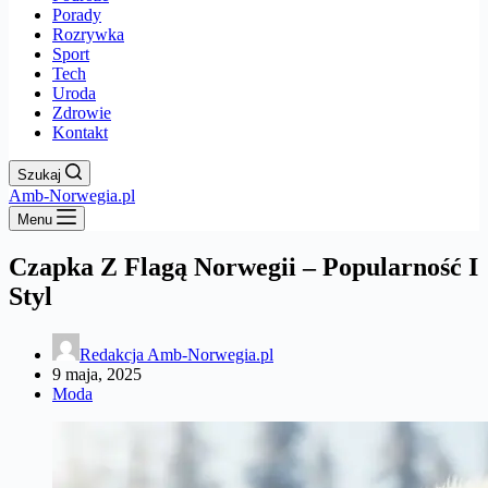
Porady
Rozrywka
Sport
Tech
Uroda
Zdrowie
Kontakt
Szukaj
Amb-Norwegia.pl
Menu
Czapka Z Flagą Norwegii – Popularność I
Styl
Redakcja Amb-Norwegia.pl
9 maja, 2025
Moda