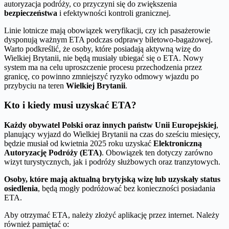
autoryzacja podróży, co przyczyni się do zwiększenia
bezpieczeństwa
i efektywności kontroli granicznej.
Linie lotnicze mają obowiązek weryfikacji, czy ich pasażerowie
dysponują ważnym ETA podczas odprawy biletowo-bagażowej.
Warto podkreślić, że osoby, które posiadają aktywną wizę do
Wielkiej Brytanii, nie będą musiały ubiegać się o ETA. Nowy
system ma na celu uproszczenie procesu przechodzenia przez
granicę, co powinno zmniejszyć ryzyko odmowy wjazdu po
przybyciu na teren
Wielkiej Brytanii
.
Kto i kiedy musi uzyskać ETA?
Każdy obywatel Polski oraz innych państw Unii Europejskiej
,
planujący wyjazd do Wielkiej Brytanii na czas do sześciu miesięcy,
będzie musiał od kwietnia 2025 roku uzyskać
Elektroniczną
Autoryzację Podróży (ETA)
. Obowiązek ten dotyczy zarówno
wizyt turystycznych, jak i podróży służbowych oraz tranzytowych.
Osoby, które mają aktualną brytyjską wizę lub uzyskały status
osiedlenia
, będą mogły podróżować bez konieczności posiadania
ETA.
Aby otrzymać ETA, należy złożyć aplikację przez internet. Należy
również pamiętać o: