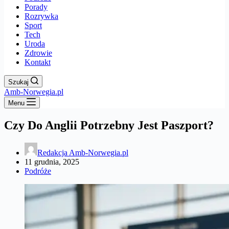
Porady
Rozrywka
Sport
Tech
Uroda
Zdrowie
Kontakt
Szukaj
Amb-Norwegia.pl
Menu
Czy Do Anglii Potrzebny Jest Paszport?
Redakcja Amb-Norwegia.pl
11 grudnia, 2025
Podróże