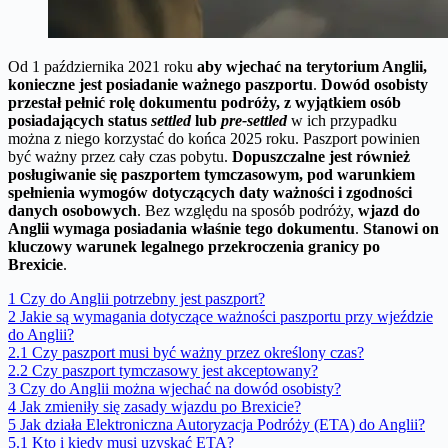
Od 1 października 2021 roku
aby wjechać na terytorium Anglii,
konieczne jest posiadanie ważnego paszportu
.
Dowód osobisty
przestał pełnić rolę dokumentu podróży, z wyjątkiem osób
posiadających status
settled
lub
pre-settled
w ich przypadku
można z niego korzystać do końca 2025 roku. Paszport powinien
być ważny przez cały czas pobytu.
Dopuszczalne jest również
posługiwanie się paszportem tymczasowym, pod warunkiem
spełnienia wymogów dotyczących daty ważności i zgodności
danych osobowych
. Bez względu na sposób podróży,
wjazd do
Anglii wymaga posiadania właśnie tego dokumentu
.
Stanowi on
kluczowy warunek legalnego przekroczenia granicy po
Brexicie
.
1
Czy do Anglii potrzebny jest paszport?
2
Jakie są wymagania dotyczące ważności paszportu przy wjeździe
do Anglii?
2.1
Czy paszport musi być ważny przez określony czas?
2.2
Czy paszport tymczasowy jest akceptowany?
3
Czy do Anglii można wjechać na dowód osobisty?
4
Jak zmieniły się zasady wjazdu po Brexicie?
5
Jak działa Elektroniczna Autoryzacja Podróży (ETA) do Anglii?
5.1
Kto i kiedy musi uzyskać ETA?