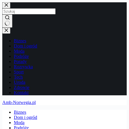
Przejdź
do
treści
Brak
wyników
Biznes
Dom i ogród
Moda
Podróże
Porady
Rozrywka
Sport
Tech
Uroda
Zdrowie
Kontakt
Amb-Norwegia.pl
Biznes
Dom i ogród
Moda
Podróże