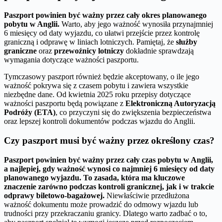
Paszport powinien być ważny przez cały okres planowanego
pobytu w Anglii.
Warto, aby jego ważność wynosiła przynajmniej
6 miesięcy od daty wyjazdu, co ułatwi przejście przez kontrolę
graniczną i odprawę w liniach lotniczych. Pamiętaj, że
służby
graniczne
oraz
przewoźnicy lotniczy
dokładnie sprawdzają
wymagania dotyczące ważności paszportu.
Tymczasowy paszport również będzie akceptowany, o ile jego
ważność pokrywa się z czasem pobytu i zawiera wszystkie
niezbędne dane. Od kwietnia 2025 roku przepisy dotyczące
ważności paszportu będą powiązane z
Elektroniczną Autoryzacją
Podróży (ETA)
, co przyczyni się do zwiększenia bezpieczeństwa
oraz lepszej kontroli dokumentów podczas wjazdu do Anglii.
Czy paszport musi być ważny przez określony czas?
Paszport powinien być ważny przez cały czas pobytu w Anglii,
a najlepiej, gdy ważność wynosi co najmniej 6 miesięcy od daty
planowanego wyjazdu.
To zasada, która ma kluczowe
znaczenie zarówno podczas kontroli granicznej, jak i w trakcie
odprawy biletowo-bagażowej.
Niewłaściwie przedłużona
ważność dokumentu może prowadzić do odmowy wjazdu lub
trudności przy przekraczaniu granicy. Dlatego warto zadbać o to,