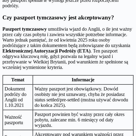
aby paszport spełniał te wymogi jeszcze przed rozpoczęciem
podróży.
Czy paszport tymczasowy jest akceptowany?
Paszport tymczasowy
umożliwia wjazd do Anglii, o ile jest ważny
przez cały czas pobytu i zawiera wszystkie potrzebne informacje.
Warto jednak pamiętać, że od kwietnia 2025 roku osoby
podróżujące z takim dokumentem będą zobowiązane do uzyskania
Elektronicznej Autoryzacji Podróży (ETA)
. Ten paszport
odgrywa kluczową rolę, gdyż pozwala na legalny wjazd i
przebywanie w Wielkiej Brytanii, pod warunkiem że spełnione są
wcześniej wymienione kryteria.
Temat
Informacje
Dokument
Ważny paszport jest obowiązkowy. Dowód
podróży do
osobisty nie jest uznawany, chyba że posiadasz
Anglii od
status settled/pre-settled (można używać dowodu
1.10.2021
do końca 2025).
Paszport powinien być ważny przez cały okres
Ważność
pobytu, zalecane min. 6 miesięcy od daty
paszportu
wyjazdu.
Akceptowany pod warunkiem ważności przez