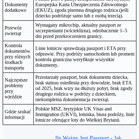
Dokumenty
Europejska Karta Ubezpieczenia Zdrowotnego
dodatkowe
(EKUZ), zgoda pisemna drugiego rodzica (jeśli
dziecko podróżuje samo lub z osobą trzecią).
Wymagany mikrochip, aktualny paszport ze
Przewóz
szczepieniami (wścieklizna), odrobaczenie 1–5
zwierząt
dni przed przekroczeniem granicy.
Kontrola
Linie lotnicze sprawdzają paszport i ETA przy
dokumentów
odprawie. Przy podróży samochodem lub promem
przy różnych
kontrola graniczna weryfikuje wszystkie
środkach
dokumenty.
transportu
Przestarzały paszport, brak dokumentu dziecka,
Najczęstsze
brak statusu osiedlenia przy dowodzie, brak ETA
problemy
od 2025, brak wizy na dłuższy pobyt, brak zgody
przy
drugiego rodzica w podróży z dzieckiem,
wjeździe
niekompletna dokumentacja zwierząt.
Polskie MSZ, brytyjskie UK Visas and
Gdzie szukać
Immigration (UKVI), lotniska, biura podróży, linie
informacji
lotnicze oferujące loty do Wielkiej Brytanii.
Ile Ważny Jest Paszport - Jak