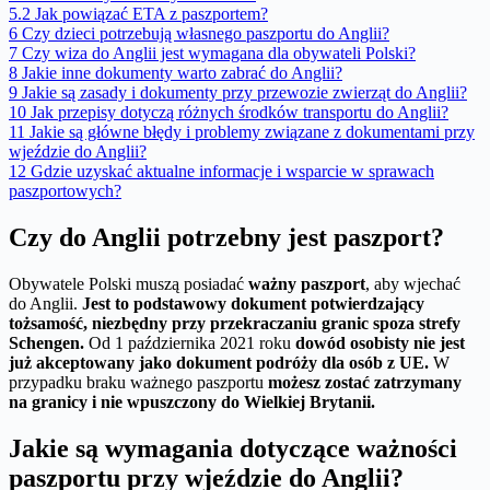
5.2
Jak powiązać ETA z paszportem?
6
Czy dzieci potrzebują własnego paszportu do Anglii?
7
Czy wiza do Anglii jest wymagana dla obywateli Polski?
8
Jakie inne dokumenty warto zabrać do Anglii?
9
Jakie są zasady i dokumenty przy przewozie zwierząt do Anglii?
10
Jak przepisy dotyczą różnych środków transportu do Anglii?
11
Jakie są główne błędy i problemy związane z dokumentami przy
wjeździe do Anglii?
12
Gdzie uzyskać aktualne informacje i wsparcie w sprawach
paszportowych?
Czy do Anglii potrzebny jest paszport?
Obywatele Polski muszą posiadać
ważny paszport
, aby wjechać
do Anglii.
Jest to podstawowy dokument potwierdzający
tożsamość, niezbędny przy przekraczaniu granic spoza strefy
Schengen.
Od 1 października 2021 roku
dowód osobisty nie jest
już akceptowany jako dokument podróży dla osób z UE.
W
przypadku braku ważnego paszportu
możesz zostać zatrzymany
na granicy i nie wpuszczony do Wielkiej Brytanii.
Jakie są wymagania dotyczące ważności
paszportu przy wjeździe do Anglii?