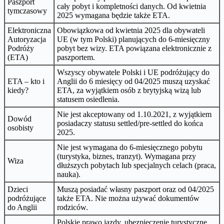
Paszport
cały pobyt i kompletności danych. Od kwietnia
tymczasowy
2025 wymagana będzie także ETA.
Elektroniczna
Obowiązkowa od kwietnia 2025 dla obywateli
Autoryzacja
UE (w tym Polski) planujących do 6-miesięczny
Podróży
pobyt bez wizy. ETA powiązana elektronicznie z
(ETA)
paszportem.
Wszyscy obywatele Polski i UE podróżujący do
ETA – kto i
Anglii do 6 miesięcy od 04/2025 muszą uzyskać
kiedy?
ETA, za wyjątkiem osób z brytyjską wizą lub
statusem osiedlenia.
Nie jest akceptowany od 1.10.2021, z wyjątkiem
Dowód
posiadaczy statusu settled/pre-settled do końca
osobisty
2025.
Nie jest wymagana do 6-miesięcznego pobytu
(turystyka, biznes, tranzyt). Wymagana przy
Wiza
dłuższych pobytach lub specjalnych celach (praca,
nauka).
Dzieci
Muszą posiadać własny paszport oraz od 04/2025
podróżujące
także ETA. Nie można używać dokumentów
do Anglii
rodziców.
Polskie prawo jazdy, ubezpieczenie turystyczne,