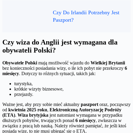
Czy Do Irlandii Potrzebny Jest
Paszport?
Czy wiza do Anglii jest wymagana dla
obywateli Polski?
Obywatele Polski
mają możliwość wjazdu do
Wielkiej Brytanii
bez konieczności posiadania wizy, o ile ich pobyt nie przekroczy
6
miesięcy
. Dotyczy to różnych sytuacji, takich jak:
turystyka,
krótkie wizyty biznesowe,
przejazdy.
Ważne jest, aby przy sobie mieć aktualny
paszport
oraz, począwszy
od
kwietnia 2025 roku
,
Elektroniczną Autoryzację Podróży
(ETA)
.
Wiza brytyjska
jest natomiast wymagana w przypadku
dłuższych pobytów, trwających ponad
6 miesięcy
, zwłaszcza w
związku z pracą lub nauką. Należy również pamiętać, że jeśli ktoś
posiada wizę, to nie musi ubiegać się o ETA.