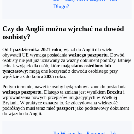
Długo?
Czy do Anglii można wjechać na dowód
osobisty?
Od
1 października 2021 roku
, wjazd do Anglii dla wielu
obywateli UE wymaga posiadania
ważnego paszportu
. Dowód
osobisty nie jest już uznawany za ważny dokument podróży. Istnieje
jednak wyjątek dla osób, które mają
status osiedlony lub
tymczasowy
; mogą one korzystać z dowodu osobistego przy
wjeździe aż do końca
2025 roku
.
Po tym terminie, nawet te osoby będą zobowiązane do posiadania
ważnego paszportu
. Dlatego ta zmiana jest wynikiem
Brexitu
i
wprowadzenia nowych przepisów imigracyjnych w Wielkiej
Brytanii. W praktyce oznacza to, że zdecydowana większość
podróżnych musi teraz mieć
paszport
jako podstawowy dokument
do wjazdu do Anglii.
Ile Ważny Jest Paszport - Jak