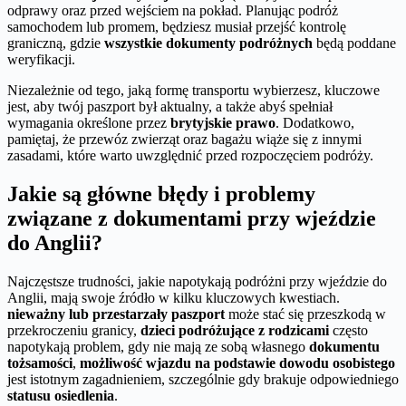
odprawy oraz przed wejściem na pokład. Planując podróż
samochodem lub promem, będziesz musiał przejść kontrolę
graniczną, gdzie
wszystkie dokumenty podróżnych
będą poddane
weryfikacji.
Niezależnie od tego, jaką formę transportu wybierzesz, kluczowe
jest, aby twój paszport był aktualny, a także abyś spełniał
wymagania określone przez
brytyjskie prawo
. Dodatkowo,
pamiętaj, że przewóz zwierząt oraz bagażu wiąże się z innymi
zasadami, które warto uwzględnić przed rozpoczęciem podróży.
Jakie są główne błędy i problemy
związane z dokumentami przy wjeździe
do Anglii?
Najczęstsze trudności, jakie napotykają podróżni przy wjeździe do
Anglii, mają swoje źródło w kilku kluczowych kwestiach.
nieważny lub przestarzały paszport
może stać się przeszkodą w
przekroczeniu granicy,
dzieci podróżujące z rodzicami
często
napotykają problem, gdy nie mają ze sobą własnego
dokumentu
tożsamości
,
możliwość wjazdu na podstawie dowodu osobistego
jest istotnym zagadnieniem, szczególnie gdy brakuje odpowiedniego
statusu osiedlenia
.