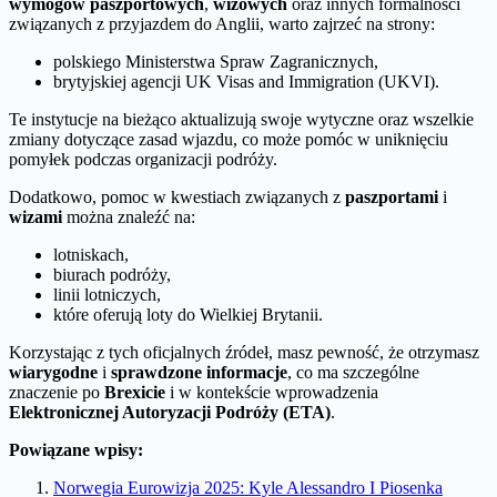
wymogów paszportowych
,
wizowych
oraz innych formalności
związanych z przyjazdem do Anglii, warto zajrzeć na strony:
polskiego Ministerstwa Spraw Zagranicznych,
brytyjskiej agencji UK Visas and Immigration (UKVI).
Te instytucje na bieżąco aktualizują swoje wytyczne oraz wszelkie
zmiany dotyczące zasad wjazdu, co może pomóc w uniknięciu
pomyłek podczas organizacji podróży.
Dodatkowo, pomoc w kwestiach związanych z
paszportami
i
wizami
można znaleźć na:
lotniskach,
biurach podróży,
linii lotniczych,
które oferują loty do Wielkiej Brytanii.
Korzystając z tych oficjalnych źródeł, masz pewność, że otrzymasz
wiarygodne
i
sprawdzone informacje
, co ma szczególne
znaczenie po
Brexicie
i w kontekście wprowadzenia
Elektronicznej Autoryzacji Podróży (ETA)
.
Powiązane wpisy:
Norwegia Eurowizja 2025: Kyle Alessandro I Piosenka