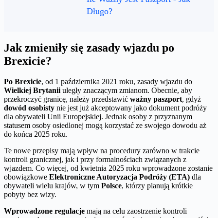
Długo?
Jak zmieniły się zasady wjazdu po
Brexicie?
Po Brexicie
, od 1 października 2021 roku, zasady wjazdu do
Wielkiej Brytanii
uległy znaczącym zmianom. Obecnie, aby
przekroczyć granicę, należy przedstawić
ważny paszport
, gdyż
dowód osobisty
nie jest już akceptowany jako dokument podróży
dla obywateli Unii Europejskiej. Jednak osoby z przyznanym
statusem osoby osiedlonej mogą korzystać ze swojego dowodu aż
do końca 2025 roku.
Te nowe przepisy mają wpływ na procedury zarówno w trakcie
kontroli granicznej, jak i przy formalnościach związanych z
wjazdem. Co więcej, od kwietnia 2025 roku wprowadzone zostanie
obowiązkowe
Elektroniczne Autoryzacja Podróży (ETA)
dla
obywateli wielu krajów, w tym
Polsce
, którzy planują krótkie
pobyty bez wizy.
Wprowadzone regulacje
mają na celu zaostrzenie kontroli