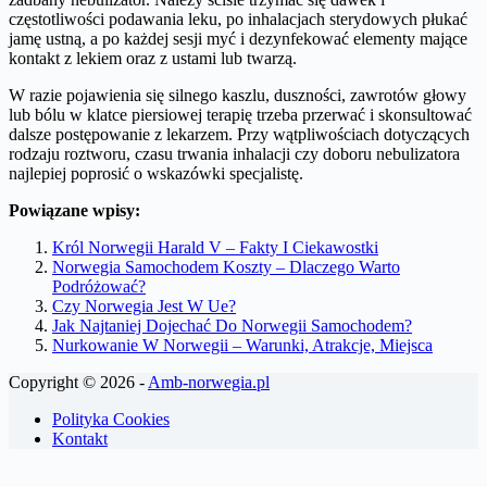
częstotliwości podawania leku, po inhalacjach sterydowych płukać
jamę ustną, a po każdej sesji myć i dezynfekować elementy mające
kontakt z lekiem oraz z ustami lub twarzą.
W razie pojawienia się silnego kaszlu, duszności, zawrotów głowy
lub bólu w klatce piersiowej terapię trzeba przerwać i skonsultować
dalsze postępowanie z lekarzem. Przy wątpliwościach dotyczących
rodzaju roztworu, czasu trwania inhalacji czy doboru nebulizatora
najlepiej poprosić o wskazówki specjalistę.
Powiązane wpisy:
Król Norwegii Harald V – Fakty I Ciekawostki
Norwegia Samochodem Koszty – Dlaczego Warto
Podróżować?
Czy Norwegia Jest W Ue?
Jak Najtaniej Dojechać Do Norwegii Samochodem?
Nurkowanie W Norwegii – Warunki, Atrakcje, Miejsca
Copyright © 2026 -
Amb-norwegia.pl
Polityka Cookies
Kontakt