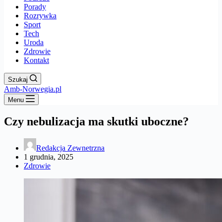
Porady
Rozrywka
Sport
Tech
Uroda
Zdrowie
Kontakt
Szukaj
Amb-Norwegia.pl
Menu
​Czy nebulizacja ma skutki uboczne?
Redakcja Zewnetrzna
1 grudnia, 2025
Zdrowie