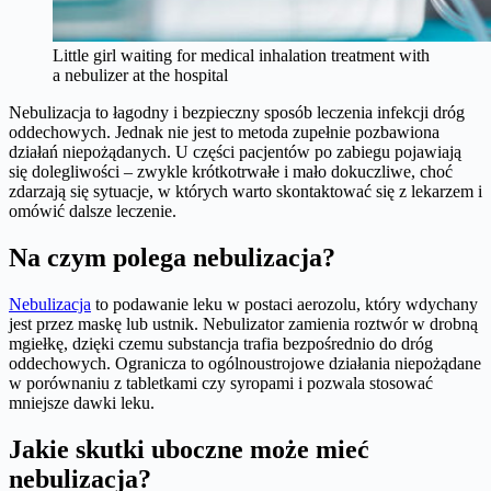
Little girl waiting for medical inhalation treatment with
a nebulizer at the hospital
Nebulizacja to łagodny i bezpieczny sposób leczenia infekcji dróg
oddechowych. Jednak nie jest to metoda zupełnie pozbawiona
działań niepożądanych. U części pacjentów po zabiegu pojawiają
się dolegliwości – zwykle krótkotrwałe i mało dokuczliwe, choć
zdarzają się sytuacje, w których warto skontaktować się z lekarzem i
omówić dalsze leczenie.
​Na czym polega nebulizacja?
Nebulizacja
to podawanie leku w postaci aerozolu, który wdychany
jest przez maskę lub ustnik. Nebulizator zamienia roztwór w drobną
mgiełkę, dzięki czemu substancja trafia bezpośrednio do dróg
oddechowych. Ogranicza to ogólnoustrojowe działania niepożądane
w porównaniu z tabletkami czy syropami i pozwala stosować
mniejsze dawki leku.
​Jakie skutki uboczne może mieć
nebulizacja?