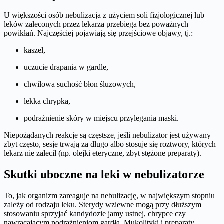
U większości osób nebulizacja z użyciem soli fizjologicznej lub
leków zaleconych przez lekarza przebiega bez poważnych
powikłań. Najczęściej pojawiają się przejściowe objawy, tj.:
kaszel,
uczucie drapania w gardle,
chwilowa suchość błon śluzowych,
lekka chrypka,
podrażnienie skóry w miejscu przylegania maski.
Niepożądanych reakcje są częstsze, jeśli nebulizator jest używany
zbyt często, sesje trwają za długo albo stosuje się roztwory, których
lekarz nie zalecił (np. olejki eteryczne, zbyt stężone preparaty).
​Skutki uboczne na leki w nebulizatorze
To, jak organizm zareaguje na nebulizację, w największym stopniu
zależy od rodzaju leku. Sterydy wziewne mogą przy dłuższym
stosowaniu sprzyjać kandydozie jamy ustnej, chrypce czy
nawracającym podrażnieniom gardła. Mukolityki i preparaty