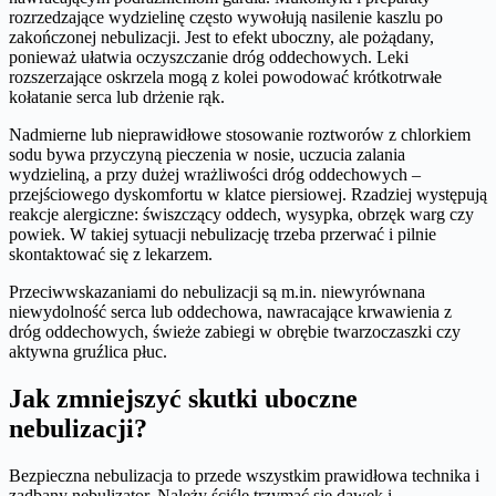
rozrzedzające wydzielinę często wywołują nasilenie kaszlu po
zakończonej nebulizacji. Jest to efekt uboczny, ale pożądany,
ponieważ ułatwia oczyszczanie dróg oddechowych. Leki
rozszerzające oskrzela mogą z kolei powodować krótkotrwałe
kołatanie serca lub drżenie rąk.
Nadmierne lub nieprawidłowe stosowanie roztworów z chlorkiem
sodu bywa przyczyną pieczenia w nosie, uczucia zalania
wydzieliną, a przy dużej wrażliwości dróg oddechowych –
przejściowego dyskomfortu w klatce piersiowej. Rzadziej występują
reakcje alergiczne: świszczący oddech, wysypka, obrzęk warg czy
powiek. W takiej sytuacji nebulizację trzeba przerwać i pilnie
skontaktować się z lekarzem.
Przeciwwskazaniami do nebulizacji są m.in. niewyrównana
niewydolność serca lub oddechowa, nawracające krwawienia z
dróg oddechowych, świeże zabiegi w obrębie twarzoczaszki czy
aktywna gruźlica płuc.
​Jak zmniejszyć skutki uboczne
nebulizacji?
Bezpieczna nebulizacja to przede wszystkim prawidłowa technika i
zadbany nebulizator. Należy ściśle trzymać się dawek i