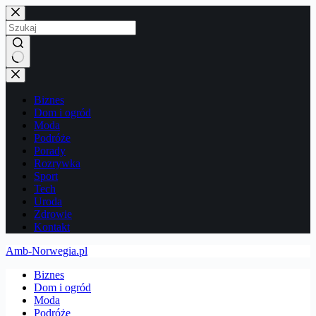
Przejdź
do
treści
Brak
wyników
Biznes
Dom i ogród
Moda
Podróże
Porady
Rozrywka
Sport
Tech
Uroda
Zdrowie
Kontakt
Amb-Norwegia.pl
Biznes
Dom i ogród
Moda
Podróże