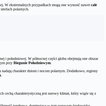
larnej. W ekstremalnych przypadkach mogą one wynosić nawet
całe
strefach polarnych.
nej i południowej. W północnej części globu obejmują one obszar
 tym przy
Biegunie Południowym
.
ka nadają charakter dniom i nocom polarnym. Dodatkowo, regiony
a
.
h cechą charakterystyczną jest surowy klimat, który wiąże się z
Roślinność tundrowa, dominująca w tym surowym środowisku,