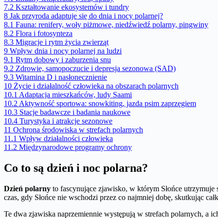
7.2
Kształtowanie ekosystemów i tundry
8
Jak przyroda adaptuje się do dnia i nocy polarnej?
8.1
Fauna: renifery, woły piżmowe, niedźwiedź polarny, pingwiny
8.2
Flora i fotosynteza
8.3
Migracje i rytm życia zwierząt
9
Wpływ dnia i nocy polarnej na ludzi
9.1
Rytm dobowy i zaburzenia snu
9.2
Zdrowie, samopoczucie i depresja sezonowa (SAD)
9.3
Witamina D i nasłonecznienie
10
Życie i działalność człowieka na obszarach polarnych
10.1
Adaptacja mieszkańców, ludy Saami
10.2
Aktywność sportowa: snowkiting, jazda psim zaprzęgiem
10.3
Stacje badawcze i badania naukowe
10.4
Turystyka i atrakcje sezonowe
11
Ochrona środowiska w strefach polarnych
11.1
Wpływ działalności człowieka
11.2
Międzynarodowe programy ochrony
Co to są dzień i noc polarna?
Dzień polarny
to fascynujące zjawisko, w którym Słońce utrzymuje 
czas, gdy Słońce nie wschodzi przez co najmniej dobę, skutkując ca
Te dwa zjawiska naprzemiennie występują w strefach polarnych, a ich 