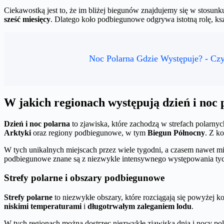
Ciekawostką jest to, że im bliżej biegunów znajdujemy się w stosu
sześć miesięcy
. Dlatego koło podbiegunowe odgrywa istotną rolę, ksz
Noc Polarna Gdzie Występuje? - Cz
W jakich regionach występują dzień i noc 
Dzień i noc polarna
to zjawiska, które zachodzą w strefach polarny
Arktyki
oraz regiony podbiegunowe, w tym
Biegun Północny
. Z k
W tych unikalnych miejscach przez wiele tygodni, a czasem nawet m
podbiegunowe znane są z niezwykle intensywnego występowania tyc
Strefy polarne i obszary podbiegunowe
Strefy polarne
to niezwykłe obszary, które rozciągają się powyżej k
niskimi temperaturami
i
długotrwałym zaleganiem lodu
.
W tych regionach można dostrzec niezwykłe zjawiska dnia i nocy po