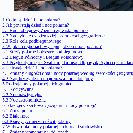
1
Co to są dzień i noc polarna?
2
Jak powstają dzień i noc polarna?
2.1
Ruch obiegowy Ziemi a zjawiska polarne
2.2
Nachylenie osi ziemskiej i szerokości geograficzne
2.3
Rola koła podbiegunowego
3
W jakich regionach występują dzień i noc polarna?
3.1
Strefy polarne i obszary podbiegunowe
3.2
Biegun Północny i Biegun Południowy
3.3
Przykłady miejsc: Svalbard, Tromsø, Utqiaġvik, Syberia, Grenlan
4
Ile trwają dzień i noc polarna?
4.1
Zmiany długości dnia i nocy polarnej według szerokości geografi
4.2
Najdłuższy dzień i najdłuższa noc – bieguny
5
Rodzaje nocy polarnej i ich granice
5.1
Noc cywilna
5.2
Noc nawigacyjna
5.3
Noc astronomiczna
6
Jakie zjawiska towarzyszą dniu i nocy polarnej?
6.1
Zorza polarna
6.2
Białe noce
6.3
Księżyc, zmierzch i świt polarny
7
Wpływ dnia i nocy polarnej na klimat i środowisko
7.1
Zmiany temperatury, lód, opady