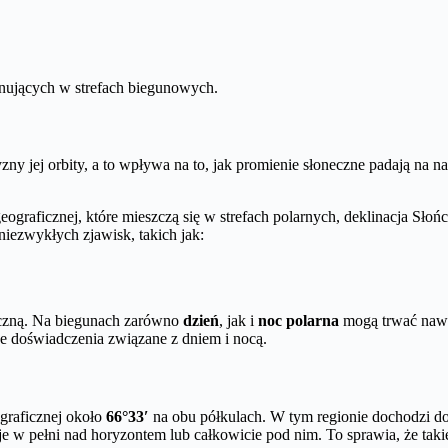
nujących w strefach biegunowych.
y jej orbity, a to wpływa na to, jak promienie słoneczne padają na n
eograficznej, które mieszczą się w strefach polarnych, deklinacja Sło
niezwykłych zjawisk, takich jak:
ficzną. Na biegunach zarówno
dzień
, jak i
noc polarna
mogą trwać nawe
ne doświadczenia związane z dniem i nocą.
ograficznej około
66°33′
na obu półkulach. W tym regionie dochodzi do
e w pełni nad horyzontem lub całkowicie pod nim. To sprawia, że taki