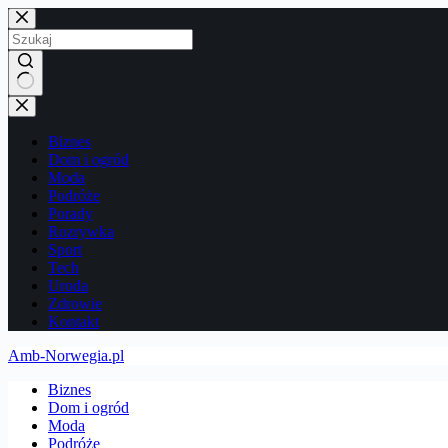
Przejdź
do
treści
Brak
wyników
Biznes
Dom i ogród
Moda
Podróże
Porady
Rozrywka
Sport
Tech
Uroda
Zdrowie
Kontakt
Amb-Norwegia.pl
Biznes
Dom i ogród
Moda
Podróże