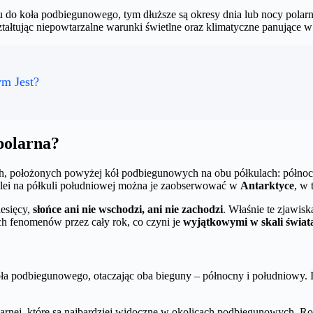
nku do koła podbiegunowego, tym dłuższe są okresy dnia lub nocy po
tałtując niepowtarzalne warunki świetlne oraz klimatyczne panujące w 
ym Jest?
polarna?
ch, położonych powyżej kół podbiegunowych na obu półkulach: północ
olei na półkuli południowej można je zaobserwować w
Antarktyce
, w
iesięcy,
słońce ani nie wschodzi, ani nie zachodzi
. Właśnie te zjawis
h fenomenów przez cały rok, co czyni je
wyjątkowymi w skali świat
oła podbiegunowego, otaczając oba bieguny – północny i południowy. Ic
larnej, które są najbardziej widoczne w okolicach podbiegunowych. 