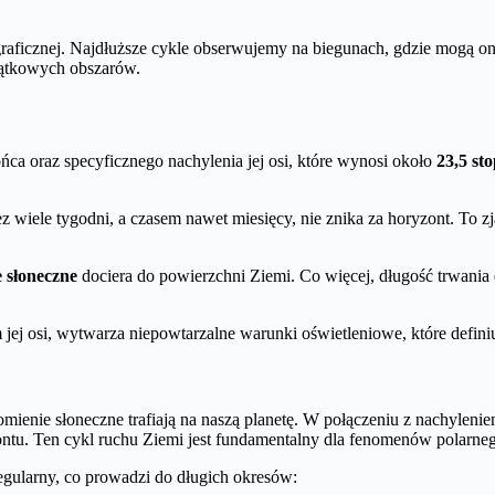
ograficznej. Najdłuższe cykle obserwujemy na biegunach, gdzie mogą o
jątkowych obszarów.
ca oraz specyficznego nachylenia jej osi, które wynosi około
23,5 st
z wiele tygodni, a czasem nawet miesięcy, nie znika za horyzont. To 
 słoneczne
dociera do powierzchni Ziemi. Co więcej, długość trwania d
ej osi, wytwarza niepowtarzalne warunki oświetleniowe, które definiu
ienie słoneczne trafiają na naszą planetę. W połączeniu z nachyleni
ontu. Ten cykl ruchu Ziemi jest fundamentalny dla fenomenów polarneg
egularny, co prowadzi do długich okresów: