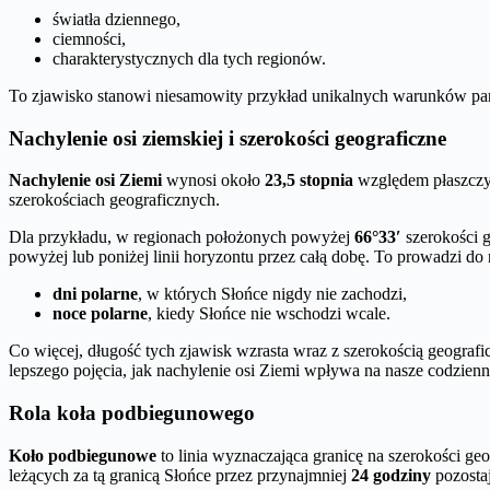
światła dziennego,
ciemności,
charakterystycznych dla tych regionów.
To zjawisko stanowi niesamowity przykład unikalnych warunków pa
Nachylenie osi ziemskiej i szerokości geograficzne
Nachylenie osi Ziemi
wynosi około
23,5 stopnia
względem płaszczyzn
szerokościach geograficznych.
Dla przykładu, w regionach położonych powyżej
66°33′
szerokości g
powyżej lub poniżej linii horyzontu przez całą dobę. To prowadzi do 
dni polarne
, w których Słońce nigdy nie zachodzi,
noce polarne
, kiedy Słońce nie wschodzi wcale.
Co więcej, długość tych zjawisk wzrasta wraz z szerokością geogra
lepszego pojęcia, jak nachylenie osi Ziemi wpływa na nasze codzien
Rola koła podbiegunowego
Koło podbiegunowe
to linia wyznaczająca granicę na szerokości ge
leżących za tą granicą Słońce przez przynajmniej
24 godziny
pozostaj