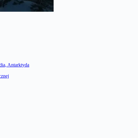
dia, Antarktyda
cznej