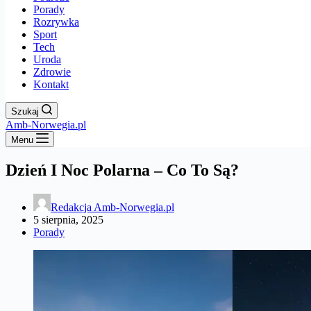
Porady
Rozrywka
Sport
Tech
Uroda
Zdrowie
Kontakt
Szukaj
Amb-Norwegia.pl
Menu
Dzień I Noc Polarna – Co To Są?
Redakcja Amb-Norwegia.pl
5 sierpnia, 2025
Porady