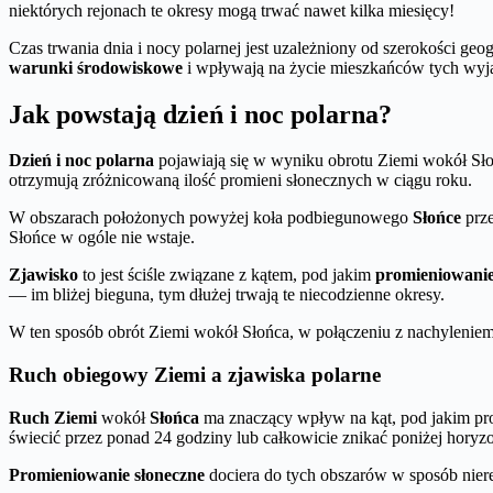
niektórych rejonach te okresy mogą trwać nawet kilka miesięcy!
Czas trwania dnia i nocy polarnej jest uzależniony od szerokości ge
warunki środowiskowe
i wpływają na życie mieszkańców tych wy
Jak powstają dzień i noc polarna?
Dzień i noc polarna
pojawiają się w wyniku obrotu Ziemi wokół Słoń
otrzymują zróżnicowaną ilość promieni słonecznych w ciągu roku.
W obszarach położonych powyżej koła podbiegunowego
Słońce
prze
Słońce w ogóle nie wstaje.
Zjawisko
to jest ściśle związane z kątem, pod jakim
promieniowanie
— im bliżej bieguna, tym dłużej trwają te niecodzienne okresy.
W ten sposób obrót Ziemi wokół Słońca, w połączeniu z nachyleniem j
Ruch obiegowy Ziemi a zjawiska polarne
Ruch Ziemi
wokół
Słońca
ma znaczący wpływ na kąt, pod jakim prom
świecić przez ponad 24 godziny lub całkowicie znikać poniżej horyz
Promieniowanie słoneczne
dociera do tych obszarów w sposób nier