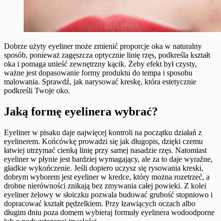
Dobrze użyty eyeliner może zmienić proporcje oka w naturalny
sposób, ponieważ zagęszcza optycznie linię rzęs, podkreśla kształt
oka i pomaga unieść zewnętrzny kącik. Żeby efekt był czysty,
ważne jest dopasowanie formy produktu do tempa i sposobu
malowania. Sprawdź, jak narysować kreskę, która estetycznie
podkreśli Twoje oko.
​Jaką formę eyelinera wybrać?
Eyeliner w pisaku daje najwięcej kontroli na początku działań z
eyelinerem. Końcówkę prowadzi się jak długopis, dzięki czemu
łatwiej utrzymać cienką linię przy samej nasadzie rzęs. Natomiast
eyeliner w płynie jest bardziej wymagający, ale za to daje wyraźne,
gładkie wykończenie. Jeśli dopiero uczysz się rysowania kreski,
dobrym wyborem jest eyeliner w kredce, który można rozetrzeć, a
drobne nierówności znikają bez zmywania całej powieki. Z kolei
eyeliner żelowy w słoiczku pozwala budować grubość stopniowo i
dopracować kształt pędzelkiem. Przy łzawiących oczach albo
długim dniu poza domem wybieraj formuły eyelinera wodoodporne