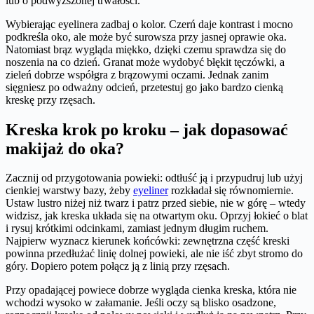
lub o podwyższonej trwałości.
Wybierając eyelinera zadbaj o kolor. Czerń daje kontrast i mocno
podkreśla oko, ale może być surowsza przy jasnej oprawie oka.
Natomiast brąz wygląda miękko, dzięki czemu sprawdza się do
noszenia na co dzień. Granat może wydobyć błękit tęczówki, a
zieleń dobrze współgra z brązowymi oczami. Jednak zanim
sięgniesz po odważny odcień, przetestuj go jako bardzo cienką
kreskę przy rzęsach.
​Kreska krok po kroku – jak dopasować
makijaż do oka?
Zacznij od przygotowania powieki: odtłuść ją i przypudruj lub użyj
cienkiej warstwy bazy, żeby
eyeliner
rozkładał się równomiernie.
Ustaw lustro niżej niż twarz i patrz przed siebie, nie w górę – wtedy
widzisz, jak kreska układa się na otwartym oku. Oprzyj łokieć o blat
i rysuj krótkimi odcinkami, zamiast jednym długim ruchem.
Najpierw wyznacz kierunek końcówki: zewnętrzna część kreski
powinna przedłużać linię dolnej powieki, ale nie iść zbyt stromo do
góry. Dopiero potem połącz ją z linią przy rzęsach.
Przy opadającej powiece dobrze wygląda cienka kreska, która nie
wchodzi wysoko w załamanie. Jeśli oczy są blisko osadzone,