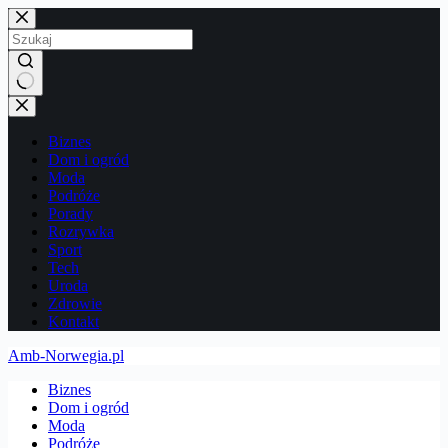
Przejdź
do
treści
Brak
wyników
Biznes
Dom i ogród
Moda
Podróże
Porady
Rozrywka
Sport
Tech
Uroda
Zdrowie
Kontakt
Amb-Norwegia.pl
Biznes
Dom i ogród
Moda
Podróże