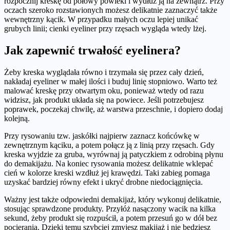
rozpocznij kreskę od połowy powieki i wydłuż ją na zewnątrz. Przy
oczach szeroko rozstawionych możesz delikatnie zaznaczyć także
wewnętrzny kącik. W przypadku małych oczu lepiej unikać
grubych linii; cienki eyeliner przy rzęsach wygląda wtedy lżej.
​Jak zapewnić trwałość eyelinera?
Żeby kreska wyglądała równo i trzymała się przez cały dzień,
nakładaj eyeliner w małej ilości i buduj linię stopniowo. Warto też
malować kreskę przy otwartym oku, ponieważ wtedy od razu
widzisz, jak produkt układa się na powiece. Jeśli potrzebujesz
poprawek, poczekaj chwilę, aż warstwa przeschnie, i dopiero dodaj
kolejną.
Przy rysowaniu tzw. jaskółki najpierw zaznacz końcówkę w
zewnętrznym kąciku, a potem połącz ją z linią przy rzęsach. Gdy
kreska wyjdzie za gruba, wyrównaj ją patyczkiem z odrobiną płynu
do demakijażu. Na koniec rysowania możesz delikatnie wklepać
cień w kolorze kreski wzdłuż jej krawędzi. Taki zabieg pomaga
uzyskać bardziej równy efekt i ukryć drobne niedociągnięcia.
Ważny jest także odpowiedni demakijaż, który wykonuj delikatnie,
stosując sprawdzone produkty. Przyłóż nasączony wacik na kilka
sekund, żeby produkt się rozpuścił, a potem przesuń go w dół bez
pocierania. Dzięki temu szybciej zmyjesz makijaż i nie będziesz