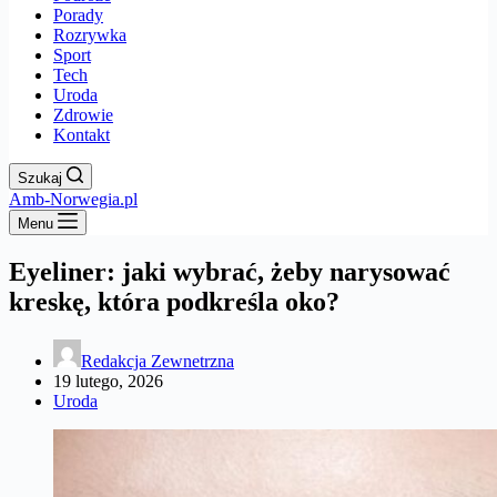
Porady
Rozrywka
Sport
Tech
Uroda
Zdrowie
Kontakt
Szukaj
Amb-Norwegia.pl
Menu
​Eyeliner: jaki wybrać, żeby narysować
kreskę, która podkreśla oko?
Redakcja Zewnetrzna
19 lutego, 2026
Uroda