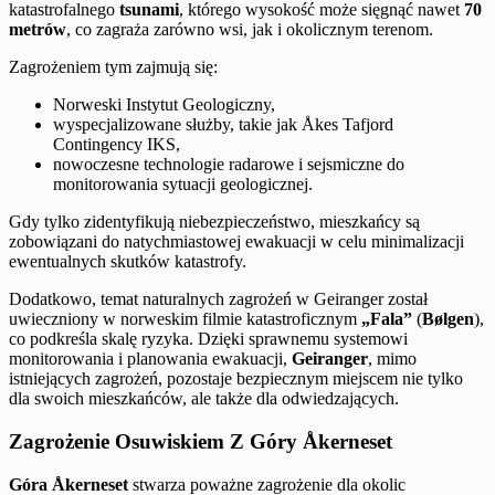
katastrofalnego
tsunami
, którego wysokość może sięgnąć nawet
70
metrów
, co zagraża zarówno wsi, jak i okolicznym terenom.
Zagrożeniem tym zajmują się:
Norweski Instytut Geologiczny,
wyspecjalizowane służby, takie jak Åkes Tafjord
Contingency IKS,
nowoczesne technologie radarowe i sejsmiczne do
monitorowania sytuacji geologicznej.
Gdy tylko zidentyfikują niebezpieczeństwo, mieszkańcy są
zobowiązani do natychmiastowej ewakuacji w celu minimalizacji
ewentualnych skutków katastrofy.
Dodatkowo, temat naturalnych zagrożeń w Geiranger został
uwieczniony w norweskim filmie katastroficznym
„Fala”
(
Bølgen
),
co podkreśla skalę ryzyka. Dzięki sprawnemu systemowi
monitorowania i planowania ewakuacji,
Geiranger
, mimo
istniejących zagrożeń, pozostaje bezpiecznym miejscem nie tylko
dla swoich mieszkańców, ale także dla odwiedzających.
Zagrożenie Osuwiskiem Z Góry Åkerneset
Góra Åkerneset
stwarza poważne zagrożenie dla okolic