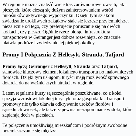
W regionie można znaleźć wiele tras zarówno rowerowych, jak i
pieszych, które cieszą się dużym zainteresowaniem wśród
miłośników aktywnego wypoczynku. Dzięki tym szlakom
zwiedzanie urokliwych zakątków staje się jeszcze przyjemniejsze,
niezależnie od tego, czy preferujecie poruszanie się na dwóch
kółkach, czy pieszo. Ogólnie rzecz biorąc, infrastruktura
transportowa w Geiranger jest dobrze rozwinięta, co znacznie
ułatwia podróże i zwiedzanie tej pięknej okolicy.
Promy I Połączenia Z Hellesylt, Stranda, Tafjord
Promy
łączą
Geiranger
z
Hellesylt
,
Stranda
oraz
Tafjord
,
stanowiąc kluczowy element lokalnego transportu po malowniczych
fiordach. Dzięki tym usługom, turyści mają możliwość sprawnego
dotarcia do najważniejszych atrakcji w regionie.
Latem regularne kursy są szczególnie poszukiwane, co z kolei
sprzyja wzrostowi lokalnej turystyki oraz gospodarki. Transport
promowy nie tylko ułatwia odkrywanie uroków fiordów i
sąsiednich wiosek, ale także zapewnia niezapomniane widoki, które
zapierają dech w piersiach.
Te połączenia umożliwiają mieszkańcom i podróżnym swobodne
przemieszczanie się między: