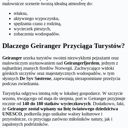
malownicze scenerie tworzą idealną atmosferę do:
relaksu,
aktywnego wypoczynku,
spędzania czasu z rodziną,
wycieczek pieszych,
zobaczenia wodospadów.
Dlaczego Geiranger Przyciąga Turystów?
Geiranger
urzeka turystów swoimi niezwykłymi pejzażami oraz
malowniczym usytuowaniem nad
Geirangerfjordem
, jednym z
najbardziej znanych fiordów Norwegii. Zachwycające widoki
górskich szczytów oraz majestatycznych wodospadów, w tym
słynnych
De Syv Søstrene
, zapewniają niezapomniane przeżycia
podczas zwiedzania.
Turystyka odgrywa istotną rolę w lokalnej gospodarce. W szczycie
sezonu, trwającego od maja do sierpnia, port w Geiranger przyjmuje
rocznie od
140 do 180 statków wycieczkowych
. Dodatkowo, fakt,
że
Geiranger został wpisany na listę światowego dziedzictwa
UNESCO
, podkreśla jego unikalne walory kulturowe i
przyrodnicze, co przyciąga zarówno miłośników natury, jak i
zapalonych podróżników.