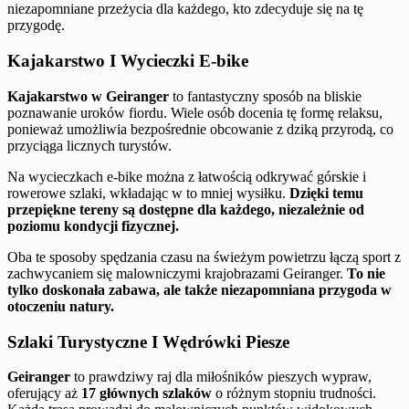
niezapomniane przeżycia dla każdego, kto zdecyduje się na tę
przygodę.
Kajakarstwo I Wycieczki E-bike
Kajakarstwo w Geiranger
to fantastyczny sposób na bliskie
poznawanie uroków fiordu. Wiele osób docenia tę formę relaksu,
ponieważ umożliwia bezpośrednie obcowanie z dziką przyrodą, co
przyciąga licznych turystów.
Na wycieczkach e-bike można z łatwością odkrywać górskie i
rowerowe szlaki, wkładając w to mniej wysiłku.
Dzięki temu
przepiękne tereny są dostępne dla każdego, niezależnie od
poziomu kondycji fizycznej.
Oba te sposoby spędzania czasu na świeżym powietrzu łączą sport z
zachwycaniem się malowniczymi krajobrazami Geiranger.
To nie
tylko doskonała zabawa, ale także niezapomniana przygoda w
otoczeniu natury.
Szlaki Turystyczne I Wędrówki Piesze
Geiranger
to prawdziwy raj dla miłośników pieszych wypraw,
oferujący aż
17 głównych szlaków
o różnym stopniu trudności.