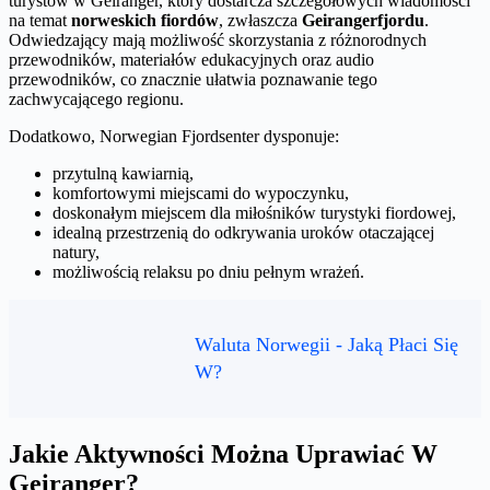
turystów w Geiranger, który dostarcza szczegółowych wiadomości
na temat
norweskich fiordów
, zwłaszcza
Geirangerfjordu
.
Odwiedzający mają możliwość skorzystania z różnorodnych
przewodników, materiałów edukacyjnych oraz audio
przewodników, co znacznie ułatwia poznawanie tego
zachwycającego regionu.
Dodatkowo, Norwegian Fjordsenter dysponuje:
przytulną kawiarnią,
komfortowymi miejscami do wypoczynku,
doskonałym miejscem dla miłośników turystyki fiordowej,
idealną przestrzenią do odkrywania uroków otaczającej
natury,
możliwością relaksu po dniu pełnym wrażeń.
Waluta Norwegii - Jaką Płaci Się
W?
Jakie Aktywności Można Uprawiać W
Geiranger?