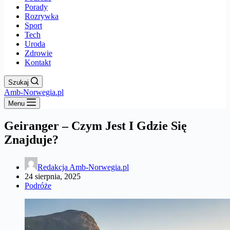
Porady
Rozrywka
Sport
Tech
Uroda
Zdrowie
Kontakt
Szukaj
Amb-Norwegia.pl
Menu
Geiranger – Czym Jest I Gdzie Się
Znajduje?
Redakcja Amb-Norwegia.pl
24 sierpnia, 2025
Podróże