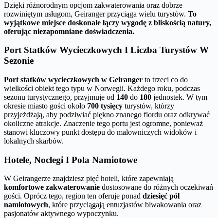
Dzięki różnorodnym opcjom zakwaterowania oraz dobrze
rozwiniętym usługom, Geiranger przyciąga wielu turystów.
To
wyjątkowe miejsce doskonale łączy wygodę z bliskością natury,
oferując niezapomniane doświadczenia.
Port Statków Wycieczkowych I Liczba Turystów W
Sezonie
Port statków wycieczkowych w Geiranger
to trzeci co do
wielkości obiekt tego typu w Norwegii. Każdego roku, podczas
sezonu turystycznego, przyjmuje od
140
do
180
jednostek. W tym
okresie miasto gości około
700 tysięcy
turystów, którzy
przyjeżdżają, aby podziwiać piękno znanego fiordu oraz odkrywać
okoliczne atrakcje. Znaczenie tego portu jest ogromne, ponieważ
stanowi kluczowy punkt dostępu do malowniczych widoków i
lokalnych skarbów.
Hotele, Noclegi I Pola Namiotowe
W Geirangerze znajdziesz pięć hoteli, które zapewniają
komfortowe zakwaterowanie
dostosowane do różnych oczekiwań
gości. Oprócz tego, region ten oferuje ponad
dziesięć pól
namiotowych
, które przyciągają entuzjastów biwakowania oraz
pasjonatów aktywnego wypoczynku.