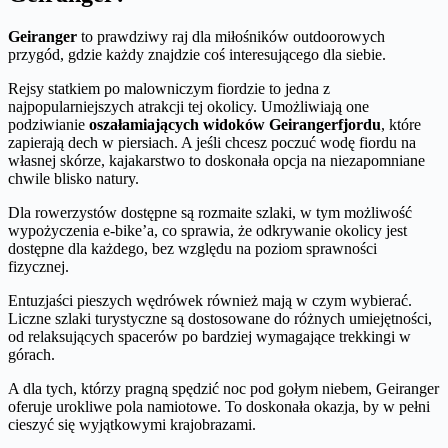
Geiranger
to prawdziwy raj dla miłośników outdoorowych
przygód, gdzie każdy znajdzie coś interesującego dla siebie.
Rejsy statkiem po malowniczym fiordzie to jedna z
najpopularniejszych atrakcji tej okolicy. Umożliwiają one
podziwianie
oszałamiających widoków Geirangerfjordu
, które
zapierają dech w piersiach. A jeśli chcesz poczuć wodę fiordu na
własnej skórze, kajakarstwo to doskonała opcja na niezapomniane
chwile blisko natury.
Dla rowerzystów dostępne są rozmaite szlaki, w tym możliwość
wypożyczenia e-bike’a, co sprawia, że odkrywanie okolicy jest
dostępne dla każdego, bez względu na poziom sprawności
fizycznej.
Entuzjaści pieszych wędrówek również mają w czym wybierać.
Liczne szlaki turystyczne są dostosowane do różnych umiejętności,
od relaksujących spacerów po bardziej wymagające trekkingi w
górach.
A dla tych, którzy pragną spędzić noc pod gołym niebem, Geiranger
oferuje urokliwe pola namiotowe. To doskonała okazja, by w pełni
cieszyć się wyjątkowymi krajobrazami.