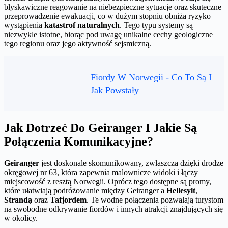
błyskawiczne reagowanie na niebezpieczne sytuacje oraz skuteczne
przeprowadzenie ewakuacji, co w dużym stopniu obniża ryzyko
wystąpienia
katastrof naturalnych
. Tego typu systemy są
niezwykle istotne, biorąc pod uwagę unikalne cechy geologiczne
tego regionu oraz jego aktywność sejsmiczną.
Fiordy W Norwegii - Co To Są I
Jak Powstały
Jak Dotrzeć Do Geiranger I Jakie Są
Połączenia Komunikacyjne?
Geiranger
jest doskonale skomunikowany, zwłaszcza dzięki drodze
okręgowej nr 63, która zapewnia malownicze widoki i łączy
miejscowość z resztą Norwegii. Oprócz tego dostępne są promy,
które ułatwiają podróżowanie między Geiranger a
Hellesylt
,
Strandą
oraz
Tafjordem
. Te wodne połączenia pozwalają turystom
na swobodne odkrywanie fiordów i innych atrakcji znajdujących się
w okolicy.