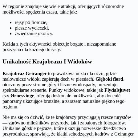
W regionie znajduje się wiele atrakcji, oferujących różnorodne
możliwości spędzenia czasu, takie jak:
rejsy po fiordzie,
piesze wycieczki,
zwiedzanie okolicy.
Każda z tych aktywności obiecuje bogate i niezapomniane
przeżycia dla każdego turysty.
Unikalność Krajobrazu I Widoków
Krajobraz Geiranger
to prawdziwa uczta dla oczu, gdzie
malownicze widoki zapierają dech w piersiach.
Głęboki fiord
,
otoczony przez strome góry i liczne wodospady, prezentuje
spektakularne scenerie. Punkty widokowe, takie jak
Flydalsjuvet
czy
Ørnesvinge
, oferują doskonałe możliwości, aby docenić
panoramy ukazujące brutalne, a zarazem naturalne piękno tego
regionu.
Nie ma się co dziwić, że te krajobrazy przyciągają rzesze turystów
— zarówno miłośników przyrody, jak i zapalonych fotografów.
Unikalne górskie pejzaże, które ukazują norweskie dziedzictwo
przyrodnicze, sprawiają, że klatki schodzących kadrów z Geiranger