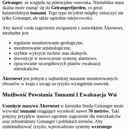
Geiranger
, ze względu na potencjalne osuwiska. Niestabilna masa
skalna może zsunąć się do
Geirangerfjorden
, co grozi
katastrofalnym
tsunami
. Tego typu incydent mógłby zniszczyć nie
tylko Geiranger, ale także sąsiednie miejscowości.
Aby stawić czoła zagrożeniu związanym z osuwiskiem Åkerneset,
niezbędne jest:
regularne monitorowanie geologiczne,
monitorowanie sejsmologiczne,
szybkie wykrycie ruchów mas skalnych.
inwestycje w nowoczesne systemy alarmowe,
opracowanie szczegółowych planów ewakuacji
mieszkańców.
Åkerneset
jest jednym z najbardziej starannie monitorowanych
obszarów w kraju z uwagi na ryzyko wystąpienia osuwisk.
Możliwość Powstania Tsunami I Ewakuacja Wsi
Usunięcie masywu Åkerneset
w kierunku fiordu Geiranger może
wywołać
tsunami
osiągające wysokość nawet
70 metrów
. Taki
potężny przypływ stanowi ogromne zagrożenie dla mieszkańców
oraz infrastruktury Geiranger i pobliskich terenów. Aby
zminimalizować ryzyko, wprowadzono systemy
wczesnego