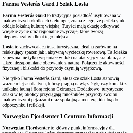
Farma Vesterås Gard I Szlak Løsta
Farma Vesterås Gard
to tradycyjna posiadłość usytuowana w
malowniczych okolicach Geiranger, znana z tego, że perfekcyjnie
oddaje lokalną kulturę wiejską. Turyści mają okazję odkrywać
wiejskie życie oraz regionalne zwyczaje, które tworzą
niepowtarzalny klimat tego miejsca.
Løsta
to zachwycająca trasa turystyczna, idealna zarówno na
relaksujący spacer, jak i aktywną wycieczkę rowerową. Ta ścieżka
zapewnia nie tylko wspaniałe widoki na otaczający krajobraz, ale
także niezapomniane obcowanie z naturą. Połączenie aktywności
fizycznej i bliskości do przyrody czyni ją wyjątkową.
Nie tylko Farma Vesterås Gard, ale także szlak Løsta stanowią
ważne miejsca dla tych, którzy pragną nawiązać głębszy kontakt z
unikalną fauną i florą rejonu Geiranger. Dodatkowo, turystyczne
szlaki w tej okolicy przyciągają miłośników przyrody swoimi
malowniczymi pejzażami oraz spokojną atmosferą, idealną do
odpoczynku i refleksji.
Norwegian Fjordsenter I Centrum Informacji
Norwegian Fjordsenter
to główny punkt informacyjny dla