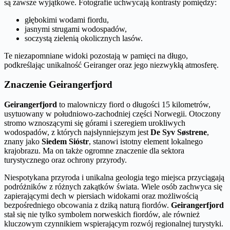
są zawsze wyjątkowe. Fotografie uchwycają kontrasty pomiędzy:
głębokimi wodami fiordu,
jasnymi strugami wodospadów,
soczystą zielenią okolicznych lasów.
Te niezapomniane widoki pozostają w pamięci na długo,
podkreślając unikalność Geiranger oraz jego niezwykłą atmosferę.
Znaczenie Geirangerfjord
Geirangerfjord
to malowniczy fiord o długości 15 kilometrów,
usytuowany w południowo-zachodniej części Norwegii. Otoczony
stromo wznoszącymi się górami i szeregiem urokliwych
wodospadów, z których najsłynniejszym jest
De Syv Søstrene
,
znany jako
Siedem Sióstr
, stanowi istotny element lokalnego
krajobrazu. Ma on także ogromne znaczenie dla sektora
turystycznego oraz ochrony przyrody.
Niespotykana przyroda i unikalna geologia tego miejsca przyciągają
podróżników z różnych zakątków świata. Wiele osób zachwyca się
zapierającymi dech w piersiach widokami oraz możliwością
bezpośredniego obcowania z dziką naturą fiordów.
Geirangerfjord
stał się nie tylko symbolem norweskich fiordów, ale również
kluczowym czynnikiem wspierającym rozwój regionalnej turystyki.