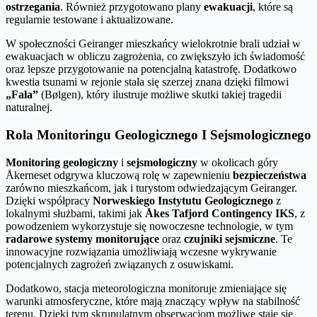
ostrzegania
. Również przygotowano plany
ewakuacji
, które są
regularnie testowane i aktualizowane.
W społeczności Geiranger mieszkańcy wielokrotnie brali udział w
ewakuacjach w obliczu zagrożenia, co zwiększyło ich świadomość
oraz lepsze przygotowanie na potencjalną katastrofę. Dodatkowo
kwestia tsunami w rejonie stała się szerzej znana dzięki filmowi
„Fala”
(Bølgen), który ilustruje możliwe skutki takiej tragedii
naturalnej.
Rola Monitoringu Geologicznego I Sejsmologicznego
Monitoring geologiczny
i
sejsmologiczny
w okolicach góry
Åkerneset odgrywa kluczową rolę w zapewnieniu
bezpieczeństwa
zarówno mieszkańcom, jak i turystom odwiedzającym Geiranger.
Dzięki współpracy
Norweskiego Instytutu Geologicznego
z
lokalnymi służbami, takimi jak
Åkes Tafjord Contingency IKS
, z
powodzeniem wykorzystuje się nowoczesne technologie, w tym
radarowe systemy monitorujące
oraz
czujniki sejsmiczne
. Te
innowacyjne rozwiązania umożliwiają wczesne wykrywanie
potencjalnych zagrożeń związanych z osuwiskami.
Dodatkowo, stacja meteorologiczna monitoruje zmieniające się
warunki atmosferyczne, które mają znaczący wpływ na stabilność
terenu. Dzięki tym skrupulatnym obserwacjom możliwe staje się