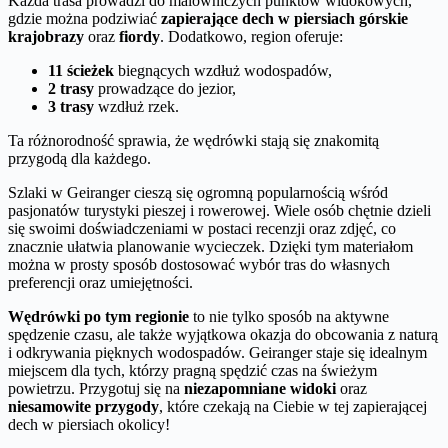
Każda trasa prowadzi do malowniczych punktów widokowych,
gdzie można podziwiać
zapierające dech w piersiach górskie
krajobrazy
oraz
fiordy
. Dodatkowo, region oferuje:
11 ścieżek
biegnących wzdłuż wodospadów,
2 trasy
prowadzące do jezior,
3 trasy
wzdłuż rzek.
Ta różnorodność sprawia, że wędrówki stają się znakomitą
przygodą dla każdego.
Szlaki w Geiranger cieszą się ogromną popularnością wśród
pasjonatów turystyki pieszej i rowerowej. Wiele osób chętnie dzieli
się swoimi doświadczeniami w postaci recenzji oraz zdjęć, co
znacznie ułatwia planowanie wycieczek. Dzięki tym materiałom
można w prosty sposób dostosować wybór tras do własnych
preferencji oraz umiejętności.
Wędrówki po tym regionie
to nie tylko sposób na aktywne
spędzenie czasu, ale także wyjątkowa okazja do obcowania z naturą
i odkrywania pięknych wodospadów. Geiranger staje się idealnym
miejscem dla tych, którzy pragną spędzić czas na świeżym
powietrzu. Przygotuj się na
niezapomniane widoki
oraz
niesamowite przygody
, które czekają na Ciebie w tej zapierającej
dech w piersiach okolicy!