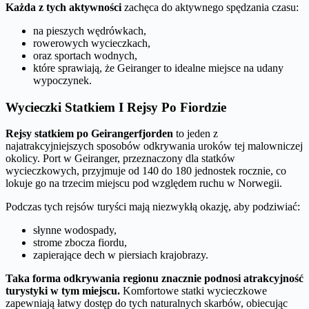
Każda z tych aktywności
zachęca do aktywnego spędzania czasu:
na pieszych wędrówkach,
rowerowych wycieczkach,
oraz sportach wodnych,
które sprawiają, że Geiranger to idealne miejsce na udany
wypoczynek.
Wycieczki Statkiem I Rejsy Po Fiordzie
Rejsy statkiem po Geirangerfjorden
to jeden z
najatrakcyjniejszych sposobów odkrywania uroków tej malowniczej
okolicy. Port w Geiranger, przeznaczony dla statków
wycieczkowych, przyjmuje od 140 do 180 jednostek rocznie, co
lokuje go na trzecim miejscu pod względem ruchu w Norwegii.
Podczas tych rejsów turyści mają niezwykłą okazję, aby podziwiać:
słynne wodospady,
strome zbocza fiordu,
zapierające dech w piersiach krajobrazy.
Taka forma odkrywania regionu znacznie podnosi atrakcyjność
turystyki w tym miejscu.
Komfortowe statki wycieczkowe
zapewniają łatwy dostęp do tych naturalnych skarbów, obiecując