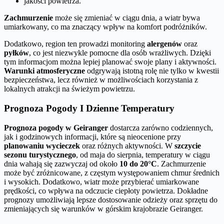
jakości powietrza.
Zachmurzenie
może się zmieniać w ciągu dnia, a wiatr bywa
umiarkowany, co ma znaczący wpływ na komfort podróżników.
Dodatkowo, region ten prowadzi monitoring
alergenów
oraz
pyłków
, co jest niezwykle pomocne dla osób wrażliwych. Dzięki
tym informacjom można lepiej planować swoje plany i aktywności.
Warunki atmosferyczne
odgrywają istotną rolę nie tylko w kwestii
bezpieczeństwa, lecz również w możliwościach korzystania z
lokalnych atrakcji na świeżym powietrzu.
Prognoza Pogody I Dzienne Temperatury
Prognoza pogody w Geiranger
dostarcza zarówno codziennych,
jak i godzinowych informacji, które są nieocenione przy
planowaniu wycieczek
oraz różnych aktywności. W
szczycie
sezonu turystycznego
, od maja do sierpnia, temperatury w ciągu
dnia wahają się zazwyczaj od około
10 do 20°C
. Zachmurzenie
może być zróżnicowane, z częstym występowaniem chmur średnich
i wysokich. Dodatkowo, wiatr może przybierać umiarkowane
prędkości, co wpływa na odczucie ciepłoty powietrza. Dokładne
prognozy umożliwiają lepsze dostosowanie odzieży oraz sprzętu do
zmieniających się warunków w górskim krajobrazie Geiranger.