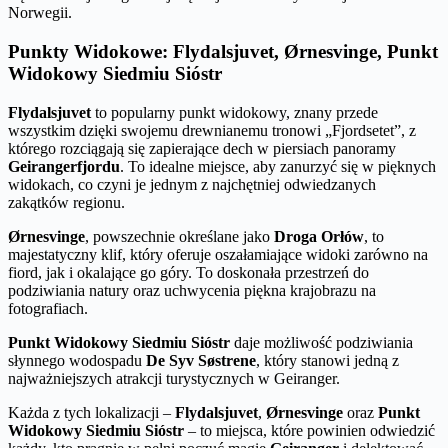
Norwegii.
Punkty Widokowe: Flydalsjuvet, Ørnesvinge, Punkt
Widokowy Siedmiu Sióstr
Flydalsjuvet
to popularny punkt widokowy, znany przede
wszystkim dzięki swojemu drewnianemu tronowi „Fjordsetet”, z
którego rozciągają się zapierające dech w piersiach panoramy
Geirangerfjordu
. To idealne miejsce, aby zanurzyć się w pięknych
widokach, co czyni je jednym z najchętniej odwiedzanych
zakątków regionu.
Ørnesvinge
, powszechnie określane jako
Droga Orłów
, to
majestatyczny klif, który oferuje oszałamiające widoki zarówno na
fiord, jak i okalające go góry. To doskonała przestrzeń do
podziwiania natury oraz uchwycenia piękna krajobrazu na
fotografiach.
Punkt Widokowy Siedmiu Sióstr
daje możliwość podziwiania
słynnego wodospadu
De Syv Søstrene
, który stanowi jedną z
najważniejszych atrakcji turystycznych w Geiranger.
Każda z tych lokalizacji –
Flydalsjuvet
,
Ørnesvinge
oraz
Punkt
Widokowy Siedmiu Sióstr
– to miejsca, które powinien odwiedzić