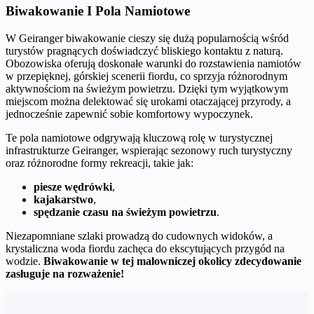
Biwakowanie I Pola Namiotowe
W Geiranger biwakowanie cieszy się dużą popularnością wśród
turystów pragnących doświadczyć bliskiego kontaktu z naturą.
Obozowiska oferują doskonałe warunki do rozstawienia namiotów
w przepięknej, górskiej scenerii fiordu, co sprzyja różnorodnym
aktywnościom na świeżym powietrzu. Dzięki tym wyjątkowym
miejscom można delektować się urokami otaczającej przyrody, a
jednocześnie zapewnić sobie komfortowy wypoczynek.
Te pola namiotowe odgrywają kluczową rolę w turystycznej
infrastrukturze Geiranger, wspierając sezonowy ruch turystyczny
oraz różnorodne formy rekreacji, takie jak:
piesze wędrówki
,
kajakarstwo
,
spędzanie czasu na świeżym powietrzu
.
Niezapomniane szlaki prowadzą do cudownych widoków, a
krystaliczna woda fiordu zachęca do ekscytujących przygód na
wodzie.
Biwakowanie w tej malowniczej okolicy zdecydowanie
zasługuje na rozważenie!