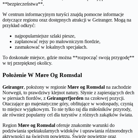
**bezpieczeństwa**.
W centrum informacyjnym turyści znajdą pomocne informacje
dotyczące regionu oraz dostępnych atrakcji w Geiranger. Mogą na
przykład odkryć:
najpopularniejsze szlaki piesze,
zaplanować rejsy po malowniczym fiordzie,
zasmakować w lokalnych specjałach.
To doskonałe miejsce, gdzie można **rozpocząć swoją przygodę**
w tej przepięknej okolicy.
Położenie W Møre Og Romsdal
Geiranger
, położony w regionie
Møre og Romsdal
na zachodzie
Norwegii, to prawdziwy klejnot natury. Słynie z zapierających dech
w piersiach fiordów, z
Geirangerfjorden
na czołowej pozycji.
Otaczające go majestatyczne góry, obfitujące w wodospady, czynią
to miejsce wyjątkowym. To nie tylko raj dla miłośników przyrody,
ale również popularny cel dla turystów z różnych zakątków świata.
Region
Møre og Romsdal
oferuje znakomite warunki do
podziwiania spektakularnych widoków i uprawiania różnorodnych
aktywności na świeżym powietrzu. Świeże powietrze oraz