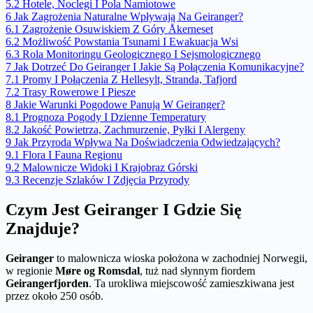
5.2
Hotele, Noclegi I Pola Namiotowe
6
Jak Zagrożenia Naturalne Wpływają Na Geiranger?
6.1
Zagrożenie Osuwiskiem Z Góry Åkerneset
6.2
Możliwość Powstania Tsunami I Ewakuacja Wsi
6.3
Rola Monitoringu Geologicznego I Sejsmologicznego
7
Jak Dotrzeć Do Geiranger I Jakie Są Połączenia Komunikacyjne?
7.1
Promy I Połączenia Z Hellesylt, Stranda, Tafjord
7.2
Trasy Rowerowe I Piesze
8
Jakie Warunki Pogodowe Panują W Geiranger?
8.1
Prognoza Pogody I Dzienne Temperatury
8.2
Jakość Powietrza, Zachmurzenie, Pyłki I Alergeny
9
Jak Przyroda Wpływa Na Doświadczenia Odwiedzających?
9.1
Flora I Fauna Regionu
9.2
Malownicze Widoki I Krajobraz Górski
9.3
Recenzje Szlaków I Zdjęcia Przyrody
Czym Jest Geiranger I Gdzie Się
Znajduje?
Geiranger
to malownicza wioska położona w zachodniej Norwegii,
w regionie
Møre og Romsdal
, tuż nad słynnym fiordem
Geirangerfjorden
. Ta urokliwa miejscowość zamieszkiwana jest
przez około 250 osób.