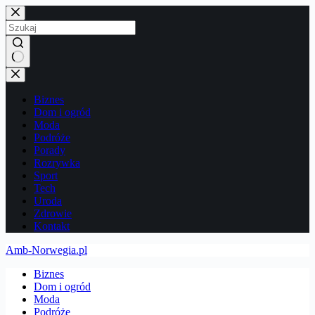
Przejdź
do
treści
Brak
wyników
Biznes
Dom i ogród
Moda
Podróże
Porady
Rozrywka
Sport
Tech
Uroda
Zdrowie
Kontakt
Amb-Norwegia.pl
Biznes
Dom i ogród
Moda
Podróże