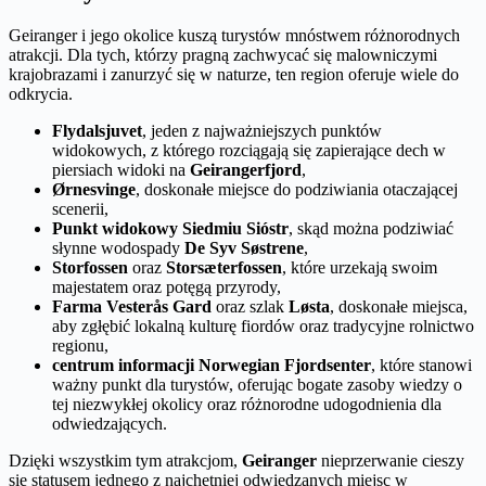
Geiranger i jego okolice kuszą turystów mnóstwem różnorodnych
atrakcji. Dla tych, którzy pragną zachwycać się malowniczymi
krajobrazami i zanurzyć się w naturze, ten region oferuje wiele do
odkrycia.
Flydalsjuvet
, jeden z najważniejszych punktów
widokowych, z którego rozciągają się zapierające dech w
piersiach widoki na
Geirangerfjord
,
Ørnesvinge
, doskonałe miejsce do podziwiania otaczającej
scenerii,
Punkt widokowy Siedmiu Sióstr
, skąd można podziwiać
słynne wodospady
De Syv Søstrene
,
Storfossen
oraz
Storsæterfossen
, które urzekają swoim
majestatem oraz potęgą przyrody,
Farma Vesterås Gard
oraz szlak
Løsta
, doskonałe miejsca,
aby zgłębić lokalną kulturę fiordów oraz tradycyjne rolnictwo
regionu,
centrum informacji Norwegian Fjordsenter
, które stanowi
ważny punkt dla turystów, oferując bogate zasoby wiedzy o
tej niezwykłej okolicy oraz różnorodne udogodnienia dla
odwiedzających.
Dzięki wszystkim tym atrakcjom,
Geiranger
nieprzerwanie cieszy
się statusem jednego z najchętniej odwiedzanych miejsc w