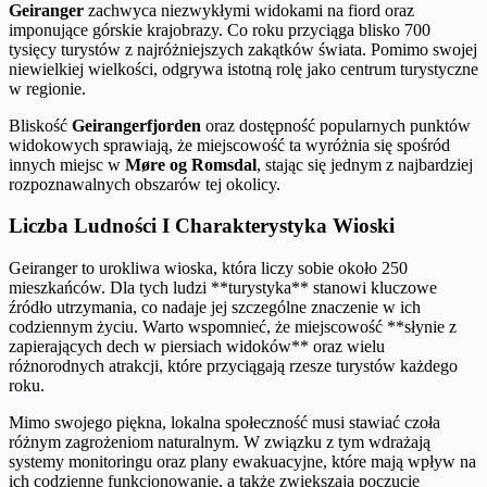
Geiranger
zachwyca niezwykłymi widokami na fiord oraz
imponujące górskie krajobrazy. Co roku przyciąga blisko 700
tysięcy turystów z najróżniejszych zakątków świata. Pomimo swojej
niewielkiej wielkości, odgrywa istotną rolę jako centrum turystyczne
w regionie.
Bliskość
Geirangerfjorden
oraz dostępność popularnych punktów
widokowych sprawiają, że miejscowość ta wyróżnia się spośród
innych miejsc w
Møre og Romsdal
, stając się jednym z najbardziej
rozpoznawalnych obszarów tej okolicy.
Liczba Ludności I Charakterystyka Wioski
Geiranger to urokliwa wioska, która liczy sobie około 250
mieszkańców. Dla tych ludzi **turystyka** stanowi kluczowe
źródło utrzymania, co nadaje jej szczególne znaczenie w ich
codziennym życiu. Warto wspomnieć, że miejscowość **słynie z
zapierających dech w piersiach widoków** oraz wielu
różnorodnych atrakcji, które przyciągają rzesze turystów każdego
roku.
Mimo swojego piękna, lokalna społeczność musi stawiać czoła
różnym zagrożeniom naturalnym. W związku z tym wdrażają
systemy monitoringu oraz plany ewakuacyjne, które mają wpływ na
ich codzienne funkcjonowanie, a także zwiększają poczucie