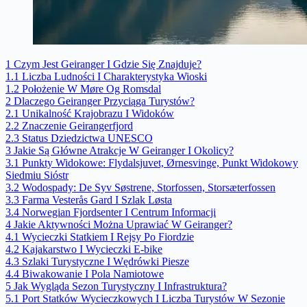
1
Czym Jest Geiranger I Gdzie Się Znajduje?
1.1
Liczba Ludności I Charakterystyka Wioski
1.2
Położenie W Møre Og Romsdal
2
Dlaczego Geiranger Przyciąga Turystów?
2.1
Unikalność Krajobrazu I Widoków
2.2
Znaczenie Geirangerfjord
2.3
Status Dziedzictwa UNESCO
3
Jakie Są Główne Atrakcje W Geiranger I Okolicy?
3.1
Punkty Widokowe: Flydalsjuvet, Ørnesvinge, Punkt Widokowy
Siedmiu Sióstr
3.2
Wodospady: De Syv Søstrene, Storfossen, Storsæterfossen
3.3
Farma Vesterås Gard I Szlak Løsta
3.4
Norwegian Fjordsenter I Centrum Informacji
4
Jakie Aktywności Można Uprawiać W Geiranger?
4.1
Wycieczki Statkiem I Rejsy Po Fiordzie
4.2
Kajakarstwo I Wycieczki E-bike
4.3
Szlaki Turystyczne I Wędrówki Piesze
4.4
Biwakowanie I Pola Namiotowe
5
Jak Wygląda Sezon Turystyczny I Infrastruktura?
5.1
Port Statków Wycieczkowych I Liczba Turystów W Sezonie