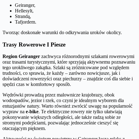
Geiranger,
Hellesylt,
Strandą,
Tafjordem.
Tworząc doskonałe warunki do odkrywania uroków okolicy.
Trasy Rowerowe I Piesze
Region Geiranger
zachwyca różnorodnymi szlakami rowerowymi
oraz trasami turystycznymi, które sprzyjają aktywnemu poznawaniu
tego urokliwego zakątka. Szlaki są zróżnicowane pod względem
trudności, co sprawia, że każdy – zarówno nowicjusze, jak i
doświadczeni rowerzyści oraz piechurzy – znajdzie coś dla siebie i
spędzi czas w komfortowy sposób.
Wędrówki prowadzą przez malownicze krajobrazy, obok
wodospadów, jezior i rzek, co czyni je idealnym wyborem dla
entuzjastów natury. Warto również zwrócić uwagę na popularność
wypraw na
e-bike
. Te elektryczne rowery nie tylko ułatwiają
pokonywanie większych odległości, ale także radzą sobie ze
stromymi podejściami, pozwalając jednocześnie cieszyć się
otaczającym pięknem.
Aktywności na świeżym powietrzu w Geiranger łączą relaks z