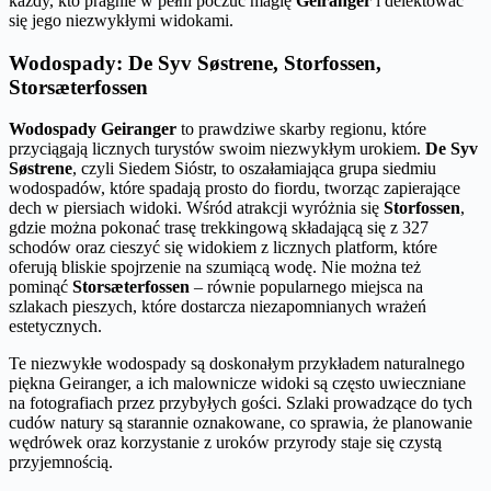
każdy, kto pragnie w pełni poczuć magię
Geiranger
i delektować
się jego niezwykłymi widokami.
Wodospady: De Syv Søstrene, Storfossen,
Storsæterfossen
Wodospady Geiranger
to prawdziwe skarby regionu, które
przyciągają licznych turystów swoim niezwykłym urokiem.
De Syv
Søstrene
, czyli Siedem Sióstr, to oszałamiająca grupa siedmiu
wodospadów, które spadają prosto do fiordu, tworząc zapierające
dech w piersiach widoki. Wśród atrakcji wyróżnia się
Storfossen
,
gdzie można pokonać trasę trekkingową składającą się z 327
schodów oraz cieszyć się widokiem z licznych platform, które
oferują bliskie spojrzenie na szumiącą wodę. Nie można też
pominąć
Storsæterfossen
– równie popularnego miejsca na
szlakach pieszych, które dostarcza niezapomnianych wrażeń
estetycznych.
Te niezwykłe wodospady są doskonałym przykładem naturalnego
piękna Geiranger, a ich malownicze widoki są często uwieczniane
na fotografiach przez przybyłych gości. Szlaki prowadzące do tych
cudów natury są starannie oznakowane, co sprawia, że planowanie
wędrówek oraz korzystanie z uroków przyrody staje się czystą
przyjemnością.