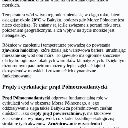
morskich.
Temperatura wód w tym regionie zmienia się w ciągu roku, latem
osiągając około
20°C
w Bałtyku, podczas gdy Morze Północne jest
nieco cieplejsze. Te zmiany są ściśle związane z porami roku oraz
położeniem geograficznym, a ich wpływ na życie morskie jest
niebagatelny.
Różnice w zasoleniu i temperaturze prowadzą do powstania
zjawiska halokliny
, które działa jak warstwowa bariera, utrudniając
mieszanie się wód obu mórz. To zjawisko ma ogromne znaczenie
dla hydrologii oraz lokalnych warunków klimatycznych. Dzięki tym
różnorodnym parametrom możemy lepiej zgłębiać tajniki
ekosystemów morskich i zrozumieć ich dynamiczne
funkcjonowanie.
Prądy i cyrkulacja: prąd Północnoatlantycki
Prąd Północnoatlantycki
odgrywa fundamentalną rolę w
cyrkulacji wód w obszarze Morza Północnego, a jego
oddziaływanie sięga także Bałtyku za pośrednictwem cieśnin
duńskich. Jako
ciepły prąd powierzchniowy
, ma kluczowe
znaczenie dla wymiany wód, co z kolei kształtuje ekologiczną
strukturę tych akwenów.
Zróżnicowanie w zasoleniu i