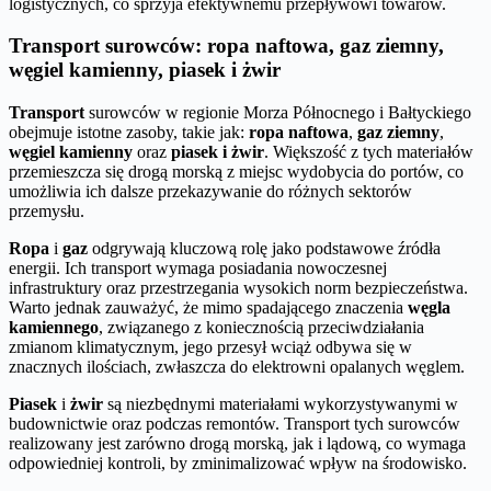
logistycznych, co sprzyja efektywnemu przepływowi towarów.
Transport surowców: ropa naftowa, gaz ziemny,
węgiel kamienny, piasek i żwir
Transport
surowców w regionie Morza Północnego i Bałtyckiego
obejmuje istotne zasoby, takie jak:
ropa naftowa
,
gaz ziemny
,
węgiel kamienny
oraz
piasek i żwir
. Większość z tych materiałów
przemieszcza się drogą morską z miejsc wydobycia do portów, co
umożliwia ich dalsze przekazywanie do różnych sektorów
przemysłu.
Ropa
i
gaz
odgrywają kluczową rolę jako podstawowe źródła
energii. Ich transport wymaga posiadania nowoczesnej
infrastruktury oraz przestrzegania wysokich norm bezpieczeństwa.
Warto jednak zauważyć, że mimo spadającego znaczenia
węgla
kamiennego
, związanego z koniecznością przeciwdziałania
zmianom klimatycznym, jego przesył wciąż odbywa się w
znacznych ilościach, zwłaszcza do elektrowni opalanych węglem.
Piasek
i
żwir
są niezbędnymi materiałami wykorzystywanymi w
budownictwie oraz podczas remontów. Transport tych surowców
realizowany jest zarówno drogą morską, jak i lądową, co wymaga
odpowiedniej kontroli, by zminimalizować wpływ na środowisko.