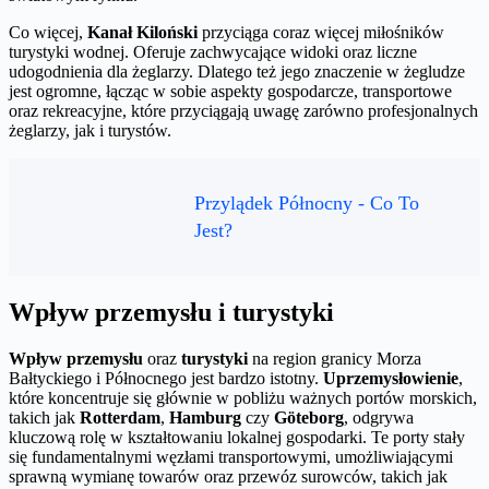
Co więcej,
Kanał Kiloński
przyciąga coraz więcej miłośników
turystyki wodnej. Oferuje zachwycające widoki oraz liczne
udogodnienia dla żeglarzy. Dlatego też jego znaczenie w żegludze
jest ogromne, łącząc w sobie aspekty gospodarcze, transportowe
oraz rekreacyjne, które przyciągają uwagę zarówno profesjonalnych
żeglarzy, jak i turystów.
Przylądek Północny - Co To
Jest?
Wpływ przemysłu i turystyki
Wpływ przemysłu
oraz
turystyki
na region granicy Morza
Bałtyckiego i Północnego jest bardzo istotny.
Uprzemysłowienie
,
które koncentruje się głównie w pobliżu ważnych portów morskich,
takich jak
Rotterdam
,
Hamburg
czy
Göteborg
, odgrywa
kluczową rolę w kształtowaniu lokalnej gospodarki. Te porty stały
się fundamentalnymi węzłami transportowymi, umożliwiającymi
sprawną wymianę towarów oraz przewóz surowców, takich jak