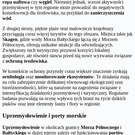
ropa naftowa
czy
węgiel
. Niemniej jednak, wzrost aktywności
przemysłowej w tym regionie może prowadzić do negatywnych
konsekwencji dla środowiska, na przykład do
zanieczyszczenia
wód
.
Z drugiej strony, piękne plaże oraz malownicze krajobrazy
przyciągają coraz więcej turystów do tego obszaru. Miejsca takie jak
Skagen
, gdzie wody Morza Bałtyckiego łączą się z Morzem
Północnym, oferują unikalne atrakcje dla odwiedzających.
Zwiększony ruch turystyczny przynosi korzyści lokalnej
gospodarce, ale również stawia przed nią nowe wyzwania związane
z
ochroną środowiska
.
W kontekście ochrony przyrody coraz większe znaczenie zyskują
ornitologia
oraz
monitorowanie ekosystemów
. Te działania mają
na celu zabezpieczenie delikatnej równowagi ekologicznej oraz
bioróżnorodności, które są narażone na zagrożenia związane z
intensyfikacją działalności przemysłowej i turystycznej. Regularne
badania pozwalają na ocenę wpływu tych branż na życie dzikich
ptaków oraz inne elementy fauny i flory w regionie.
Uprzemysłowienie i porty morskie
Uprzemysłowienie
w okolicach granicy
Morza Północnego
i
Bałtyckiego
w dużej mierze zależy od funkcjonowania
portów