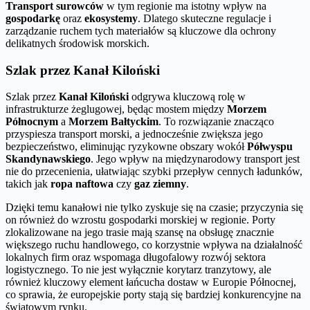
Transport surowców
w tym regionie ma istotny wpływ na
gospodarkę
oraz
ekosystemy
. Dlatego skuteczne regulacje i
zarządzanie ruchem tych materiałów są kluczowe dla ochrony
delikatnych środowisk morskich.
Szlak przez Kanał Kiloński
Szlak przez
Kanał Kiloński
odgrywa kluczową rolę w
infrastrukturze żeglugowej, będąc mostem między
Morzem
Północnym
a
Morzem Bałtyckim
. To rozwiązanie znacząco
przyspiesza transport morski, a jednocześnie zwiększa jego
bezpieczeństwo, eliminując ryzykowne obszary wokół
Półwyspu
Skandynawskiego
. Jego wpływ na międzynarodowy transport jest
nie do przecenienia, ułatwiając szybki przepływ cennych ładunków,
takich jak
ropa naftowa
czy
gaz ziemny
.
Dzięki temu kanałowi nie tylko zyskuje się na czasie; przyczynia się
on również do wzrostu gospodarki morskiej w regionie. Porty
zlokalizowane na jego trasie mają szansę na obsługę znacznie
większego ruchu handlowego, co korzystnie wpływa na działalność
lokalnych firm oraz wspomaga długofalowy rozwój sektora
logistycznego. To nie jest wyłącznie korytarz tranzytowy, ale
również kluczowy element łańcucha dostaw w Europie Północnej,
co sprawia, że europejskie porty stają się bardziej konkurencyjne na
światowym rynku.