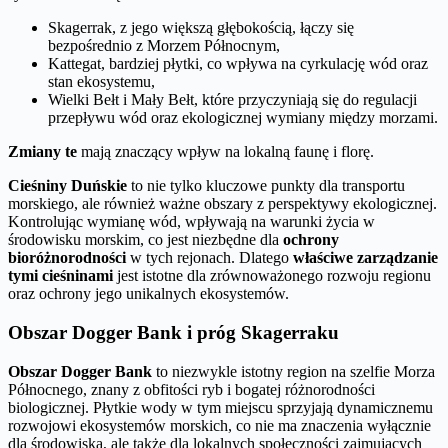
Skagerrak, z jego większą głębokością, łączy się
bezpośrednio z Morzem Północnym,
Kattegat, bardziej płytki, co wpływa na cyrkulację wód oraz
stan ekosystemu,
Wielki Bełt i Mały Bełt, które przyczyniają się do regulacji
przepływu wód oraz ekologicznej wymiany między morzami.
Zmiany te
mają znaczący wpływ na lokalną faunę i florę.
Cieśniny Duńskie
to nie tylko kluczowe punkty dla transportu
morskiego, ale również ważne obszary z perspektywy ekologicznej.
Kontrolując wymianę wód, wpływają na warunki życia w
środowisku morskim, co jest niezbędne dla
ochrony
bioróżnorodności
w tych rejonach. Dlatego
właściwe zarządzanie
tymi cieśninami
jest istotne dla zrównoważonego rozwoju regionu
oraz ochrony jego unikalnych ekosystemów.
Obszar Dogger Bank i próg Skagerraku
Obszar Dogger Bank
to niezwykle istotny region na szelfie Morza
Północnego, znany z obfitości ryb i bogatej różnorodności
biologicznej. Płytkie wody w tym miejscu sprzyjają dynamicznemu
rozwojowi ekosystemów morskich, co nie ma znaczenia wyłącznie
dla środowiska, ale także dla lokalnych społeczności zajmujących