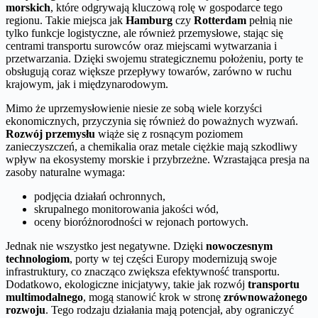
morskich
, które odgrywają kluczową rolę w gospodarce tego
regionu. Takie miejsca jak
Hamburg
czy
Rotterdam
pełnią nie
tylko funkcje logistyczne, ale również przemysłowe, stając się
centrami transportu surowców oraz miejscami wytwarzania i
przetwarzania. Dzięki swojemu strategicznemu położeniu, porty te
obsługują coraz większe przepływy towarów, zarówno w ruchu
krajowym, jak i międzynarodowym.
Mimo że uprzemysłowienie niesie ze sobą wiele korzyści
ekonomicznych, przyczynia się również do poważnych wyzwań.
Rozwój przemysłu
wiąże się z rosnącym poziomem
zanieczyszczeń, a chemikalia oraz metale ciężkie mają szkodliwy
wpływ na ekosystemy morskie i przybrzeżne. Wzrastająca presja na
zasoby naturalne wymaga:
podjęcia działań ochronnych,
skrupalnego monitorowania jakości wód,
oceny bioróżnorodności w rejonach portowych.
Jednak nie wszystko jest negatywne. Dzięki
nowoczesnym
technologiom
, porty w tej części Europy modernizują swoje
infrastruktury, co znacząco zwiększa efektywność transportu.
Dodatkowo, ekologiczne inicjatywy, takie jak rozwój
transportu
multimodalnego
, mogą stanowić krok w stronę
zrównoważonego
rozwoju
. Tego rodzaju działania mają potencjał, aby ograniczyć