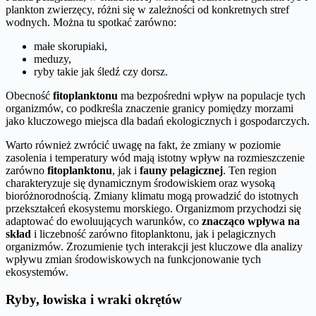
plankton zwierzęcy, różni się w zależności od konkretnych stref
wodnych. Można tu spotkać zarówno:
małe skorupiaki,
meduzy,
ryby takie jak śledź czy dorsz.
Obecność
fitoplanktonu
ma bezpośredni wpływ na populacje tych
organizmów, co podkreśla znaczenie granicy pomiędzy morzami
jako kluczowego miejsca dla badań ekologicznych i gospodarczych.
Warto również zwrócić uwagę na fakt, że zmiany w poziomie
zasolenia i temperatury wód mają istotny wpływ na rozmieszczenie
zarówno
fitoplanktonu
, jak i
fauny pelagicznej
. Ten region
charakteryzuje się dynamicznym środowiskiem oraz wysoką
bioróżnorodnością. Zmiany klimatu mogą prowadzić do istotnych
przekształceń ekosystemu morskiego. Organizmom przychodzi się
adaptować do ewoluujących warunków, co
znacząco wpływa na
skład
i liczebność zarówno fitoplanktonu, jak i pelagicznych
organizmów. Zrozumienie tych interakcji jest kluczowe dla analizy
wpływu zmian środowiskowych na funkcjonowanie tych
ekosystemów.
Ryby, łowiska i wraki okrętów