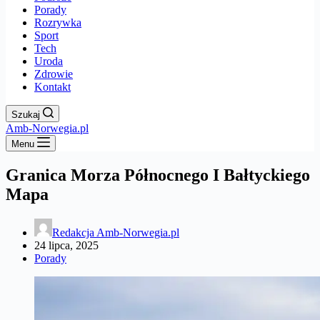
Porady
Rozrywka
Sport
Tech
Uroda
Zdrowie
Kontakt
Szukaj
Amb-Norwegia.pl
Menu
Granica Morza Północnego I Bałtyckiego
Mapa
Redakcja Amb-Norwegia.pl
24 lipca, 2025
Porady