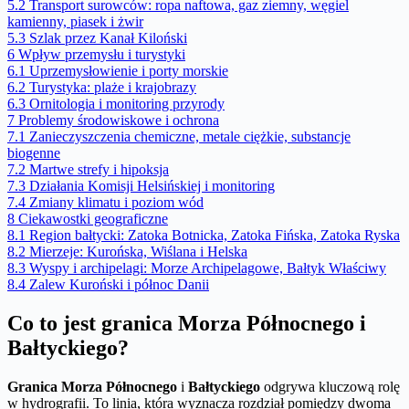
5.2
Transport surowców: ropa naftowa, gaz ziemny, węgiel
kamienny, piasek i żwir
5.3
Szlak przez Kanał Kiloński
6
Wpływ przemysłu i turystyki
6.1
Uprzemysłowienie i porty morskie
6.2
Turystyka: plaże i krajobrazy
6.3
Ornitologia i monitoring przyrody
7
Problemy środowiskowe i ochrona
7.1
Zanieczyszczenia chemiczne, metale ciężkie, substancje
biogenne
7.2
Martwe strefy i hipoksja
7.3
Działania Komisji Helsińskiej i monitoring
7.4
Zmiany klimatu i poziom wód
8
Ciekawostki geograficzne
8.1
Region bałtycki: Zatoka Botnicka, Zatoka Fińska, Zatoka Ryska
8.2
Mierzeje: Kurońska, Wiślana i Helska
8.3
Wyspy i archipelagi: Morze Archipelagowe, Bałtyk Właściwy
8.4
Zalew Kuroński i północ Danii
Co to jest granica Morza Północnego i
Bałtyckiego?
Granica Morza Północnego
i
Bałtyckiego
odgrywa kluczową rolę
w hydrografii. To linia, która wyznacza rozdział pomiędzy dwoma