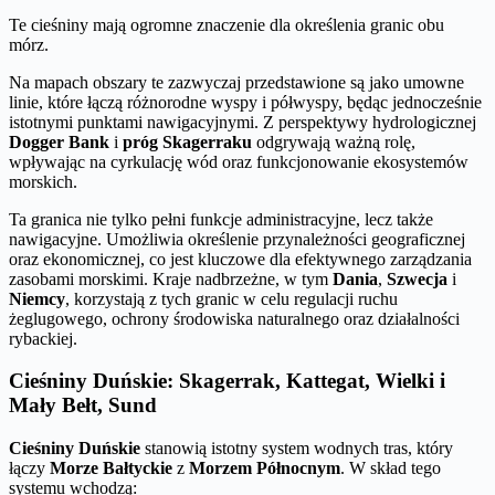
Te cieśniny mają ogromne znaczenie dla określenia granic obu
mórz.
Na mapach obszary te zazwyczaj przedstawione są jako umowne
linie, które łączą różnorodne wyspy i półwyspy, będąc jednocześnie
istotnymi punktami nawigacyjnymi. Z perspektywy hydrologicznej
Dogger Bank
i
próg Skagerraku
odgrywają ważną rolę,
wpływając na cyrkulację wód oraz funkcjonowanie ekosystemów
morskich.
Ta granica nie tylko pełni funkcje administracyjne, lecz także
nawigacyjne. Umożliwia określenie przynależności geograficznej
oraz ekonomicznej, co jest kluczowe dla efektywnego zarządzania
zasobami morskimi. Kraje nadbrzeżne, w tym
Dania
,
Szwecja
i
Niemcy
, korzystają z tych granic w celu regulacji ruchu
żeglugowego, ochrony środowiska naturalnego oraz działalności
rybackiej.
Cieśniny Duńskie: Skagerrak, Kattegat, Wielki i
Mały Bełt, Sund
Cieśniny Duńskie
stanowią istotny system wodnych tras, który
łączy
Morze Bałtyckie
z
Morzem Północnym
. W skład tego
systemu wchodzą: