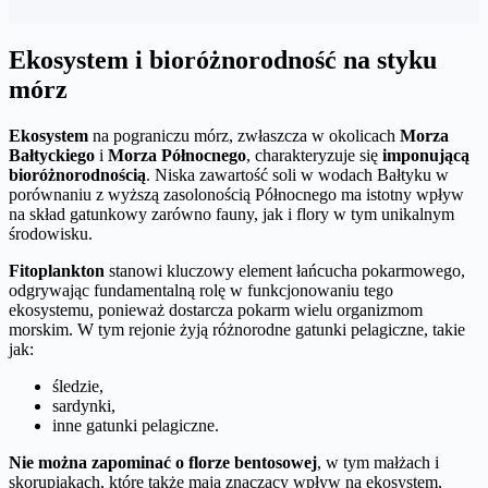
Ekosystem i bioróżnorodność na styku
mórz
Ekosystem
na pograniczu mórz, zwłaszcza w okolicach
Morza
Bałtyckiego
i
Morza Północnego
, charakteryzuje się
imponującą
bioróżnorodnością
. Niska zawartość soli w wodach Bałtyku w
porównaniu z wyższą zasolonością Północnego ma istotny wpływ
na skład gatunkowy zarówno fauny, jak i flory w tym unikalnym
środowisku.
Fitoplankton
stanowi kluczowy element łańcucha pokarmowego,
odgrywając fundamentalną rolę w funkcjonowaniu tego
ekosystemu, ponieważ dostarcza pokarm wielu organizmom
morskim. W tym rejonie żyją różnorodne gatunki pelagiczne, takie
jak:
śledzie,
sardynki,
inne gatunki pelagiczne.
Nie można zapominać o florze bentosowej
, w tym małżach i
skorupiakach, które także mają znaczący wpływ na ekosystem,