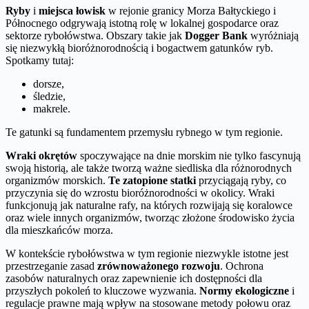
Ryby
i
miejsca łowisk
w rejonie granicy Morza Bałtyckiego i
Północnego odgrywają istotną rolę w lokalnej gospodarce oraz
sektorze rybołówstwa. Obszary takie jak
Dogger Bank
wyróżniają
się niezwykłą bioróżnorodnością i bogactwem gatunków ryb.
Spotkamy tutaj:
dorsze,
śledzie,
makrele.
Te gatunki są fundamentem przemysłu rybnego w tym regionie.
Wraki okrętów
spoczywające na dnie morskim nie tylko fascynują
swoją historią, ale także tworzą ważne siedliska dla różnorodnych
organizmów morskich.
Te zatopione statki
przyciągają ryby, co
przyczynia się do wzrostu bioróżnorodności w okolicy. Wraki
funkcjonują jak naturalne rafy, na których rozwijają się koralowce
oraz wiele innych organizmów, tworząc złożone środowisko życia
dla mieszkańców morza.
W kontekście rybołówstwa w tym regionie niezwykle istotne jest
przestrzeganie zasad
zrównoważonego rozwoju
. Ochrona
zasobów naturalnych oraz zapewnienie ich dostępności dla
przyszłych pokoleń to kluczowe wyzwania.
Normy ekologiczne
i
regulacje prawne mają wpływ na stosowane metody połowu oraz