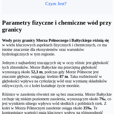
Czym Jest?
Parametry fizyczne i chemiczne wód przy
granicy
Wody przy granicy Morza Północnego i Bałtyckiego różnią się
w wielu kluczowych aspektach fizycznych i chemicznych, co ma
istotne znaczenie dla ekosystemów oraz warunków
hydrologicznych w tym regionie.
Jednym z najbardziej rzucających się w oczy różnic jest głębokość
tych zbiorników. Morze Bałtyckie ma przeciętną głębokość
wynoszącą około
52,3 m
, podczas gdy Morze Północne jest
znacznie głębsze, osiągając średnio
87 m
. Taka rozbieżność w
głębokości wpływa na cyrkulację wód oraz wymianę składników
odżywczych, co z kolei kształtuje życie morskie.
Różnice w zasoleniu również nie są bez znaczenia. Morze Bałtyckie
cechuje się niskim poziomem zasolenia, wynoszącym około
7‰
, co
jest wynikiem silnego wpływu wód słodkich z pobliskich rzek. Z
kolei w Morzu Północnym zasolenie osiąga około
35‰
. Te
kontrastujące wartości mają kluczowy wpływ na różnorodność