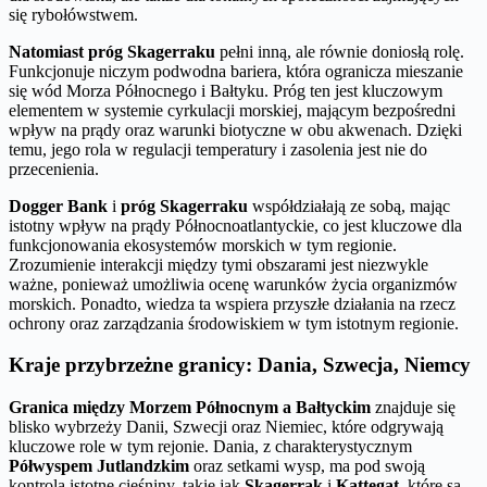
się rybołówstwem.
Natomiast próg Skagerraku
pełni inną, ale równie doniosłą rolę.
Funkcjonuje niczym podwodna bariera, która ogranicza mieszanie
się wód Morza Północnego i Bałtyku. Próg ten jest kluczowym
elementem w systemie cyrkulacji morskiej, mającym bezpośredni
wpływ na prądy oraz warunki biotyczne w obu akwenach. Dzięki
temu, jego rola w regulacji temperatury i zasolenia jest nie do
przecenienia.
Dogger Bank
i
próg Skagerraku
współdziałają ze sobą, mając
istotny wpływ na prądy Północnoatlantyckie, co jest kluczowe dla
funkcjonowania ekosystemów morskich w tym regionie.
Zrozumienie interakcji między tymi obszarami jest niezwykle
ważne, ponieważ umożliwia ocenę warunków życia organizmów
morskich. Ponadto, wiedza ta wspiera przyszłe działania na rzecz
ochrony oraz zarządzania środowiskiem w tym istotnym regionie.
Kraje przybrzeżne granicy: Dania, Szwecja, Niemcy
Granica między Morzem Północnym a Bałtyckim
znajduje się
blisko wybrzeży Danii, Szwecji oraz Niemiec, które odgrywają
kluczowe role w tym rejonie. Dania, z charakterystycznym
Półwyspem Jutlandzkim
oraz setkami wysp, ma pod swoją
kontrolą istotne cieśniny, takie jak
Skagerrak
i
Kattegat
, które są