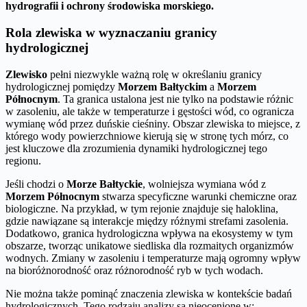
hydrografii i ochrony środowiska morskiego.
Rola zlewiska w wyznaczaniu granicy
hydrologicznej
Zlewisko
pełni niezwykle ważną rolę w określaniu granicy
hydrologicznej pomiędzy
Morzem Bałtyckim
a
Morzem
Północnym
. Ta granica ustalona jest nie tylko na podstawie różnic
w zasoleniu, ale także w temperaturze i gęstości wód, co ogranicza
wymianę wód przez duńskie cieśniny. Obszar zlewiska to miejsce, z
którego wody powierzchniowe kierują się w stronę tych mórz, co
jest kluczowe dla zrozumienia dynamiki hydrologicznej tego
regionu.
Jeśli chodzi o
Morze Bałtyckie
, wolniejsza wymiana wód z
Morzem Północnym
stwarza specyficzne warunki chemiczne oraz
biologiczne. Na przykład, w tym rejonie znajduje się haloklina,
gdzie nawiązane są interakcje między różnymi strefami zasolenia.
Dodatkowo, granica hydrologiczna wpływa na ekosystemy w tym
obszarze, tworząc unikatowe siedliska dla rozmaitych organizmów
wodnych. Zmiany w zasoleniu i temperaturze mają ogromny wpływ
na bioróżnorodność oraz różnorodność ryb w tych wodach.
Nie można także pominąć znaczenia zlewiska w kontekście badań
hydrologicznych. Tego rodzaju analizy są nieocenione w: