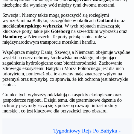
niezbędne dla wymiany wód między tymi dwoma morzami.
Szwecja i Niemcy także mogą poszczycić się rozległymi
wybrzeżami na Bałtyku, szczególnie w okolicach
Gotlandii
oraz
mecklenburgskiego wybrzeża
. W tych rejonach mieszczą się
kluczowe porty, takie jak
Göteborg
na szwedzkim wybrzeżu oraz
Hamburg
w Niemczech. Te porty pełnią istotną rolę w
międzynarodowym transporcie morskim i handlu.
Współpraca między Danią, Szwecją a Niemcami obejmuje wspólne
wysiłki na rzecz ochrony środowiska morskiego, obejmujące
zagadnienia hydrologiczne oraz bioróżnorodności. Zachowanie
zdrowego ekosystemu Bałtyku i Morza Północnego jest dla nich
priorytetem, ponieważ oba te akweny mają znaczący wpływ na
przemysł oraz turystykę, co sprawia, że ich ochrona jest niezwykle
istotna.
Granice tych wybrzeży oddziałują na aspekty ekologiczne oraz
gospodarcze regionu. Dzięki temu, długoterminowe dążenia do
ochrony przyrody łączą się z potrzebą rozwoju infrastruktury
morskiej, co jest kluczowe dla przyszłości tego obszaru.
Tygodniowy Rejs Po Bałtyku -