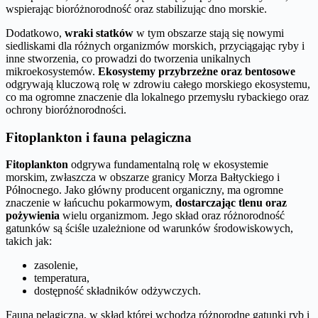
wspierając bioróżnorodność oraz stabilizując dno morskie.
Dodatkowo,
wraki statków
w tym obszarze stają się nowymi
siedliskami dla różnych organizmów morskich, przyciągając ryby i
inne stworzenia, co prowadzi do tworzenia unikalnych
mikroekosystemów.
Ekosystemy przybrzeżne oraz bentosowe
odgrywają kluczową rolę w zdrowiu całego morskiego ekosystemu,
co ma ogromne znaczenie dla lokalnego przemysłu rybackiego oraz
ochrony bioróżnorodności.
Fitoplankton i fauna pelagiczna
Fitoplankton
odgrywa fundamentalną rolę w ekosystemie
morskim, zwłaszcza w obszarze granicy Morza Bałtyckiego i
Północnego. Jako główny producent organiczny, ma ogromne
znaczenie w łańcuchu pokarmowym,
dostarczając tlenu oraz
pożywienia
wielu organizmom. Jego skład oraz różnorodność
gatunków są ściśle uzależnione od warunków środowiskowych,
takich jak:
zasolenie,
temperatura,
dostępność składników odżywczych.
Fauna pelagiczna, w skład której wchodzą różnorodne gatunki ryb i