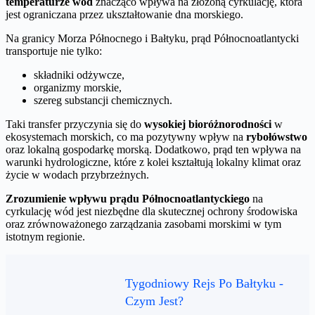
temperaturze wód
znacząco wpływa na złożoną cyrkulację, która
jest ograniczana przez ukształtowanie dna morskiego.
Na granicy Morza Północnego i Bałtyku, prąd Północnoatlantycki
transportuje nie tylko:
składniki odżywcze,
organizmy morskie,
szereg substancji chemicznych.
Taki transfer przyczynia się do
wysokiej bioróżnorodności
w
ekosystemach morskich, co ma pozytywny wpływ na
rybołówstwo
oraz lokalną gospodarkę morską. Dodatkowo, prąd ten wpływa na
warunki hydrologiczne, które z kolei kształtują lokalny klimat oraz
życie w wodach przybrzeżnych.
Zrozumienie wpływu prądu Północnoatlantyckiego
na
cyrkulację wód jest niezbędne dla skutecznej ochrony środowiska
oraz zrównoważonego zarządzania zasobami morskimi w tym
istotnym regionie.
Tygodniowy Rejs Po Bałtyku -
Czym Jest?