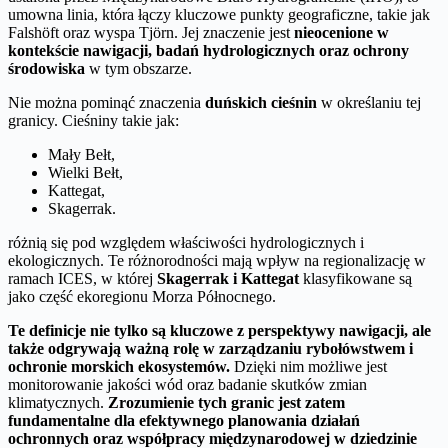
umowna linia, która łączy kluczowe punkty geograficzne, takie jak
Falshöft oraz wyspa Tjörn. Jej znaczenie jest
nieocenione w
kontekście nawigacji, badań hydrologicznych oraz ochrony
środowiska
w tym obszarze.
Nie można pominąć znaczenia
duńskich cieśnin
w określaniu tej
granicy. Cieśniny takie jak:
Mały Bełt,
Wielki Bełt,
Kattegat,
Skagerrak.
różnią się pod względem właściwości hydrologicznych i
ekologicznych. Te różnorodności mają wpływ na regionalizację w
ramach ICES, w której
Skagerrak i Kattegat
klasyfikowane są
jako część ekoregionu Morza Północnego.
Te definicje nie tylko są kluczowe z perspektywy nawigacji, ale
także odgrywają ważną rolę w zarządzaniu rybołówstwem i
ochronie morskich ekosystemów.
Dzięki nim możliwe jest
monitorowanie jakości wód oraz badanie skutków zmian
klimatycznych.
Zrozumienie tych granic jest zatem
fundamentalne dla efektywnego planowania działań
ochronnych oraz współpracy międzynarodowej w dziedzinie