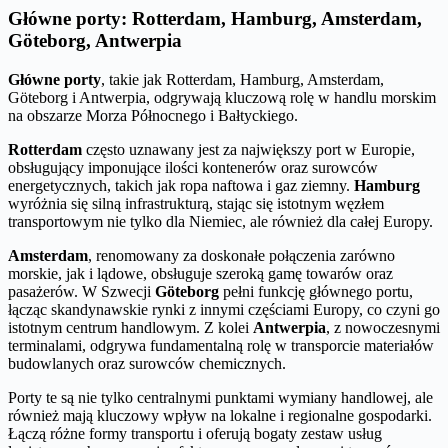
Główne porty: Rotterdam, Hamburg, Amsterdam,
Göteborg, Antwerpia
Główne porty
, takie jak Rotterdam, Hamburg, Amsterdam,
Göteborg i Antwerpia, odgrywają kluczową rolę w handlu morskim
na obszarze Morza Północnego i Bałtyckiego.
Rotterdam
często uznawany jest za największy port w Europie,
obsługujący imponujące ilości kontenerów oraz surowców
energetycznych, takich jak ropa naftowa i gaz ziemny.
Hamburg
wyróżnia się silną infrastrukturą, stając się istotnym węzłem
transportowym nie tylko dla Niemiec, ale również dla całej Europy.
Amsterdam
, renomowany za doskonałe połączenia zarówno
morskie, jak i lądowe, obsługuje szeroką gamę towarów oraz
pasażerów. W Szwecji
Göteborg
pełni funkcję głównego portu,
łącząc skandynawskie rynki z innymi częściami Europy, co czyni go
istotnym centrum handlowym. Z kolei
Antwerpia
, z nowoczesnymi
terminalami, odgrywa fundamentalną rolę w transporcie materiałów
budowlanych oraz surowców chemicznych.
Porty te są nie tylko centralnymi punktami wymiany handlowej, ale
również mają kluczowy wpływ na lokalne i regionalne gospodarki.
Łączą różne formy transportu i oferują bogaty zestaw usług