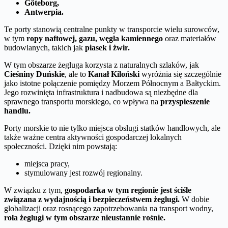
Göteborg,
Antwerpia.
Te porty stanowią centralne punkty w transporcie wielu surowców,
w tym
ropy naftowej, gazu, węgla kamiennego
oraz materiałów
budowlanych, takich jak
piasek i żwir.
W tym obszarze żegluga korzysta z naturalnych szlaków, jak
Cieśniny Duńskie
, ale to
Kanał Kiloński
wyróżnia się szczególnie
jako istotne połączenie pomiędzy Morzem Północnym a Bałtyckim.
Jego rozwinięta infrastruktura i nadbudowa są niezbędne dla
sprawnego transportu morskiego, co wpływa na
przyspieszenie
handlu.
Porty morskie to nie tylko miejsca obsługi statków handlowych, ale
także ważne centra aktywności gospodarczej lokalnych
społeczności. Dzięki nim powstają:
miejsca pracy,
stymulowany jest rozwój regionalny.
W związku z tym,
gospodarka w tym regionie jest ściśle
związana z wydajnością i bezpieczeństwem żeglugi.
W dobie
globalizacji oraz rosnącego zapotrzebowania na transport wodny,
rola żeglugi w tym obszarze nieustannie rośnie.