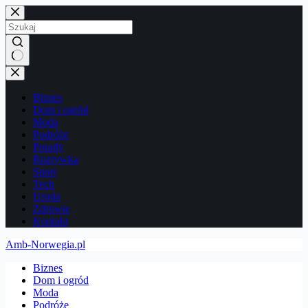
Przejdź
do
treści
Brak
wyników
Biznes
Dom i ogród
Moda
Podróże
Porady
Rozrywka
Sport
Tech
Uroda
Zdrowie
Kontakt
Amb-Norwegia.pl
Biznes
Dom i ogród
Moda
Podróże