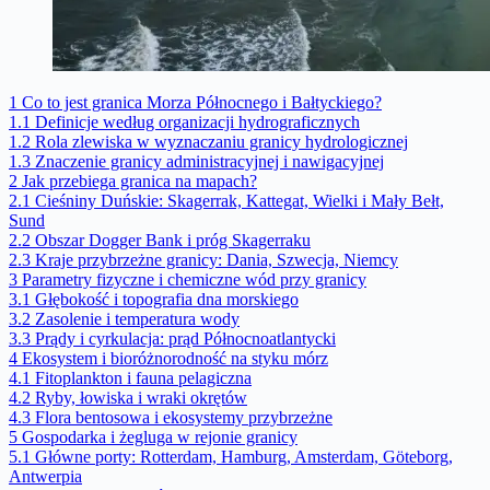
1
Co to jest granica Morza Północnego i Bałtyckiego?
1.1
Definicje według organizacji hydrograficznych
1.2
Rola zlewiska w wyznaczaniu granicy hydrologicznej
1.3
Znaczenie granicy administracyjnej i nawigacyjnej
2
Jak przebiega granica na mapach?
2.1
Cieśniny Duńskie: Skagerrak, Kattegat, Wielki i Mały Bełt,
Sund
2.2
Obszar Dogger Bank i próg Skagerraku
2.3
Kraje przybrzeżne granicy: Dania, Szwecja, Niemcy
3
Parametry fizyczne i chemiczne wód przy granicy
3.1
Głębokość i topografia dna morskiego
3.2
Zasolenie i temperatura wody
3.3
Prądy i cyrkulacja: prąd Północnoatlantycki
4
Ekosystem i bioróżnorodność na styku mórz
4.1
Fitoplankton i fauna pelagiczna
4.2
Ryby, łowiska i wraki okrętów
4.3
Flora bentosowa i ekosystemy przybrzeżne
5
Gospodarka i żegluga w rejonie granicy
5.1
Główne porty: Rotterdam, Hamburg, Amsterdam, Göteborg,
Antwerpia