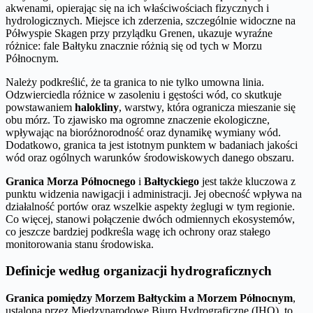
akwenami, opierając się na ich właściwościach fizycznych i
hydrologicznych. Miejsce ich zderzenia, szczególnie widoczne na
Półwyspie Skagen przy przylądku Grenen, ukazuje wyraźne
różnice: fale Bałtyku znacznie różnią się od tych w Morzu
Północnym.
Należy podkreślić, że ta granica to nie tylko umowna linia.
Odzwierciedla różnice w zasoleniu i gęstości wód, co skutkuje
powstawaniem
halokliny
, warstwy, która ogranicza mieszanie się
obu mórz. To zjawisko ma ogromne znaczenie ekologiczne,
wpływając na bioróżnorodność oraz dynamikę wymiany wód.
Dodatkowo, granica ta jest istotnym punktem w badaniach jakości
wód oraz ogólnych warunków środowiskowych danego obszaru.
Granica Morza Północnego
i
Bałtyckiego
jest także kluczowa z
punktu widzenia nawigacji i administracji. Jej obecność wpływa na
działalność portów oraz wszelkie aspekty żeglugi w tym regionie.
Co więcej, stanowi połączenie dwóch odmiennych ekosystemów,
co jeszcze bardziej podkreśla wagę ich ochrony oraz stałego
monitorowania stanu środowiska.
Definicje według organizacji hydrograficznych
Granica pomiędzy Morzem Bałtyckim a Morzem Północnym
,
ustalona przez Międzynarodowe Biuro Hydrograficzne (IHO), to