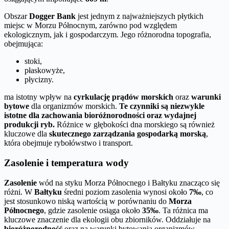
Obszar
Dogger Bank
jest jednym z najważniejszych płytkich
miejsc w Morzu Północnym, zarówno pod względem
ekologicznym, jak i gospodarczym. Jego różnorodna topografia,
obejmująca:
stoki,
płaskowyże,
płycizny.
ma istotny wpływ na
cyrkulację prądów morskich
oraz
warunki
bytowe
dla organizmów morskich.
Te czynniki są niezwykle
istotne dla zachowania bioróżnorodności oraz wydajnej
produkcji ryb.
Różnice w głębokości dna morskiego są również
kluczowe dla
skutecznego zarządzania gospodarką morską
,
która obejmuje rybołówstwo i transport.
Zasolenie i temperatura wody
Zasolenie
wód na styku Morza Północnego i Bałtyku znacząco się
różni. W
Bałtyku
średni poziom zasolenia wynosi około
7‰
, co
jest stosunkowo niską wartością w porównaniu do
Morza
Północnego
, gdzie zasolenie osiąga około
35‰
. Ta różnica ma
kluczowe znaczenie dla ekologii obu zbiorników. Oddziałuje na
bioróżnorodność
oraz na warunki bytowania organizmów