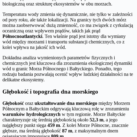
biologiczną oraz strukturę ekosystemów w obu morzach.
Temperatura wody zmienia się dynamicznie, nie tylko w zależności
od pory roku, ale także lokalizacji. Na granicy tych dwóch mórz
można zaobserwować dużą zmienność, co ma związek z cyrkulacją
oceaniczną oraz wpływem prądów, takich jak prąd
Północnoatlantycki
. Ten właśnie prąd jest istotny dla wymiany
wód między morzami i transportu substancji chemicznych, co z
kolei wpływa na jakość ich wód.
Dokładna analiza wymienionych parametrów fizycznych i
chemicznych jest kluczowa dla zrozumienia ekologicznej dynamiki
wód u granic Morza Północnego i Bałtyckiego. Ponadto, tego
rodzaju badania pozwalają ocenić wpływ ludzkiej działalności na te
delikatne ekosystemy.
Głębokość i topografia dna morskiego
Głębokość
oraz
ukształtowanie dna morskiego
między Morzem
Północnym a Bałtyckim odgrywają kluczową rolę w zrozumieniu
warunków hydrologicznych
w tym regionie. Morze Bałtyckie
charakteryzuje się średnią głębokością około
52,3 m
, a jego
najgłębszy punkt sięga
459 m
. Z kolei Morze Północne, znacznie
głębsze, ma średnią głębokość
87 m
, z maksymalnym dnem
osiągającym imponujące
809 m
.