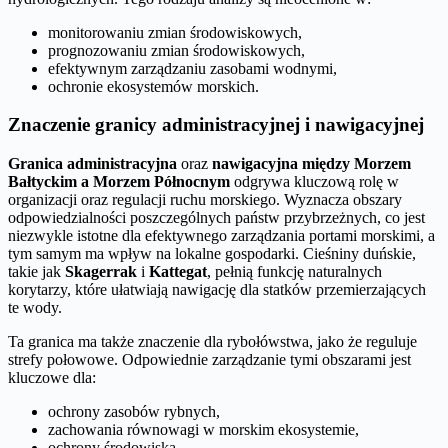
monitorowaniu zmian środowiskowych,
prognozowaniu zmian środowiskowych,
efektywnym zarządzaniu zasobami wodnymi,
ochronie ekosystemów morskich.
Znaczenie granicy administracyjnej i nawigacyjnej
Granica administracyjna
oraz
nawigacyjna między Morzem
Bałtyckim a Morzem Północnym
odgrywa kluczową rolę w
organizacji oraz regulacji ruchu morskiego. Wyznacza obszary
odpowiedzialności poszczególnych państw przybrzeżnych, co jest
niezwykle istotne dla efektywnego zarządzania portami morskimi, a
tym samym ma wpływ na lokalne gospodarki. Cieśniny duńskie,
takie jak
Skagerrak
i
Kattegat
, pełnią funkcję naturalnych
korytarzy, które ułatwiają nawigację dla statków przemierzających
te wody.
Ta granica ma także znaczenie dla rybołówstwa, jako że reguluje
strefy połowowe. Odpowiednie zarządzanie tymi obszarami jest
kluczowe dla:
ochrony zasobów rybnych,
zachowania równowagi w morskim ekosystemie,
ochrony środowiska.