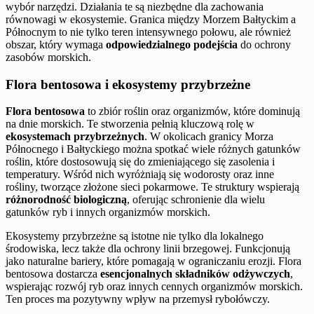
wybór narzędzi. Działania te są niezbędne dla zachowania
równowagi w ekosystemie. Granica między Morzem Bałtyckim a
Północnym to nie tylko teren intensywnego połowu, ale również
obszar, który wymaga
odpowiedzialnego podejścia
do ochrony
zasobów morskich.
Flora bentosowa i ekosystemy przybrzeżne
Flora bentosowa
to zbiór roślin oraz organizmów, które dominują
na dnie morskich. Te stworzenia pełnią kluczową rolę w
ekosystemach przybrzeżnych
. W okolicach granicy Morza
Północnego i Bałtyckiego można spotkać wiele różnych gatunków
roślin, które dostosowują się do zmieniającego się zasolenia i
temperatury. Wśród nich wyróżniają się wodorosty oraz inne
rośliny, tworzące złożone sieci pokarmowe. Te struktury wspierają
różnorodność biologiczną
, oferując schronienie dla wielu
gatunków ryb i innych organizmów morskich.
Ekosystemy przybrzeżne są istotne nie tylko dla lokalnego
środowiska, lecz także dla ochrony linii brzegowej. Funkcjonują
jako naturalne bariery, które pomagają w ograniczaniu erozji. Flora
bentosowa dostarcza
esencjonalnych składników odżywczych
,
wspierając rozwój ryb oraz innych cennych organizmów morskich.
Ten proces ma pozytywny wpływ na przemysł rybołówczy.