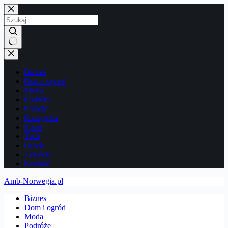
Przejdź
do
treści
Brak
wyników
Biznes
Dom i ogród
Moda
Podróże
Porady
Rozrywka
Sport
Tech
Uroda
Zdrowie
Kontakt
Amb-Norwegia.pl
Biznes
Dom i ogród
Moda
Podróże