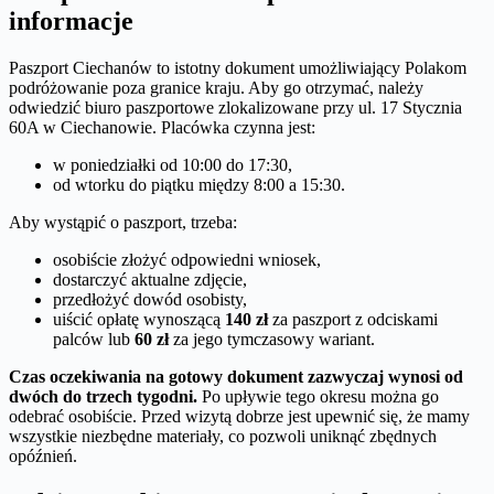
informacje
Paszport Ciechanów to istotny dokument umożliwiający Polakom
podróżowanie poza granice kraju. Aby go otrzymać, należy
odwiedzić biuro paszportowe zlokalizowane przy ul. 17 Stycznia
60A w Ciechanowie. Placówka czynna jest:
w poniedziałki od 10:00 do 17:30,
od wtorku do piątku między 8:00 a 15:30.
Aby wystąpić o paszport, trzeba:
osobiście złożyć odpowiedni wniosek,
dostarczyć aktualne zdjęcie,
przedłożyć dowód osobisty,
uiścić opłatę wynoszącą
140 zł
za paszport z odciskami
palców lub
60 zł
za jego tymczasowy wariant.
Czas oczekiwania na gotowy dokument zazwyczaj wynosi od
dwóch do trzech tygodni.
Po upływie tego okresu można go
odebrać osobiście. Przed wizytą dobrze jest upewnić się, że mamy
wszystkie niezbędne materiały, co pozwoli uniknąć zbędnych
opóźnień.