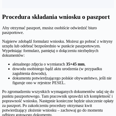
Procedura składania wniosku o paszport
Aby otrzymać paszport, musisz osobiście odwiedzić biuro
paszportowe.
Najpierw zdobądź formularz wniosku. Możesz go pobrać z witryny
urzędu lub odebrać bezpośrednio w punkcie paszportowym.
Wypełniając formularz, pamiętaj o dołączeniu niezbędnych
dokumentów:
aktualnego zdjęcia o wymiarach
35×45 mm
,
dowodu osobistego bądź aktu urodzenia (w przypadku
zagubienia dowodu),
dokumentu potwierdzającego polskie obywatelstwo, jeśli nie
figuruje ono w rejestrze PESEL.
Po zgromadzeniu wszystkich wymaganych dokumentów udaj się do
punktu paszportowego. Tam pracownik sprawdzi ich kompletność i
poprawność wniosku. Następnie konieczne będzie uiszczenie opłaty
za paszport. Po zakończeniu procedury otrzymasz kwit
potwierdzający złożenie wniosku – zachowaj go do momentu
odbioru gotowego dokumentu.