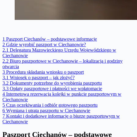
1
Paszport Ciechanów – podstawowe informacje
2
Gdzie wyrobić paszport w Ciechanowie?
2.1
Delegatura Mazowieckiego Urzędu Wojewódzkiego w
Ciechanowie
2.2
Biuro paszportowe w Ciechanowie – lokalizacja i godziny
otwarcia
3
Procedura składania wniosku o paszport
3.1
Wniosek o paszport – jak złożyć?
3.2
Dokumenty potrzebne do wyrobienia paszportu
3.3
Opłaty paszportowe i płatności we wpłatomacie
4
Internetowa rezerwacja kolejki w punkcie paszportowym w
Ciechanowie
5
Czas oczekiwania i odbiór gotowego paszportu
6
Wymiana i utrata paszportu w Ciechanowie
7
Kontakt i dodatkowe informacje o biurze paszportowym w
Ciechanowie
Paszport Ciechanów – podstawowe