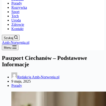
Porady
Rozrywka
Sport
Tech
Uroda
Zdrowie
Kontakt
Szukaj
Amb-Norwegia.pl
Menu
Paszport Ciechanów – Podstawowe
Informacje
Redakcja Amb-Norwegia.pl
9 maja, 2025
Porady