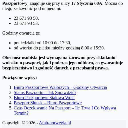
Paszportowy
, znajduje się przy ulicy
17 Stycznia 60A
. Można do
niego zadzwonić pod numerami:
23 671 93 50,
23 671 93 53.
Godziny otwarcia to:
poniedziałki od 10:00 do 17:30,
od wtorku do piątku między godziną 8:00 a 15:30.
Obecność osobista jest wymagana zarówno przy składaniu
wniosku o paszport, jak i podczas jego odbioru, co gwarantuje
bezpieczeństwo i zgodność danych z przepisami prawa.
Powiązane wpisy:
Biuro Paszportowe Wałbrzych – Godziny Otwarcia
Status Paszportu – Jak Sprawdzić?
Biuro Paszportowe Stalowa Wola
Paszport Słupsk – Biuro Paszportowe
Czas Oczekiwania Na Paszport – Ile Trwa I Co Wpływa
Termin?
Copyright © 2026 -
Amb-norwegia.pl