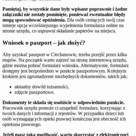
Pamiętaj, by wszystkie dane były wpisane poprawnie i żadne
załączniki nie zostały pominięte, ponieważ ewentualne błędy
mogą spowodować opóźnienia.
Dla osób ceniących swój czas
istnieje opcja wcześniejszego wypełnienia formularza online na
stronie urzędu, co usprawni składanie papierów na miejscu.
Wniosek o paszport – jak złożyć?
Aby uzyskać paszport w Ciechanowie, trzeba przejść przez kilka
etapów. Na początek warto zajrzeć na stronę internetową urzędu,
gdzie można pobrać formularz wniosku. Alternatywnie, formularz
dostępny jest bezpośrednio w punkcie paszportowym. Kolejnym
krokiem jest zgromadzenie niezbędnych dokumentów, takich jak:
aktualny dowód tożsamości,
zdjęcie paszportowe.
Dokumenty te składa się osobiście w odpowiednim punkcie.
Pracownik urzędu pomoże ci uzupełnić formularz, korzystając z
twoich danych i informacji z rejestrów. W przypadku dzieci lub
osób wymagających opieki prawnej konieczna jest obecność ich
opiekuna prawnego.
Jeżeli masz taką możliwość, warto skorzystać z elektronicznej