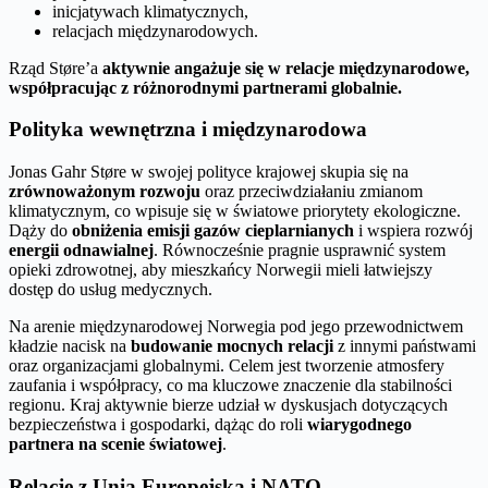
inicjatywach klimatycznych,
relacjach międzynarodowych.
Rząd Støre’a
aktywnie angażuje się w relacje międzynarodowe,
współpracując z różnorodnymi partnerami globalnie.
Polityka wewnętrzna i międzynarodowa
Jonas Gahr Støre w swojej polityce krajowej skupia się na
zrównoważonym rozwoju
oraz przeciwdziałaniu zmianom
klimatycznym, co wpisuje się w światowe priorytety ekologiczne.
Dąży do
obniżenia emisji gazów cieplarnianych
i wspiera rozwój
energii odnawialnej
. Równocześnie pragnie usprawnić system
opieki zdrowotnej, aby mieszkańcy Norwegii mieli łatwiejszy
dostęp do usług medycznych.
Na arenie międzynarodowej Norwegia pod jego przewodnictwem
kładzie nacisk na
budowanie mocnych relacji
z innymi państwami
oraz organizacjami globalnymi. Celem jest tworzenie atmosfery
zaufania i współpracy, co ma kluczowe znaczenie dla stabilności
regionu. Kraj aktywnie bierze udział w dyskusjach dotyczących
bezpieczeństwa i gospodarki, dążąc do roli
wiarygodnego
partnera na scenie światowej
.
Relacje z Unią Europejską i NATO