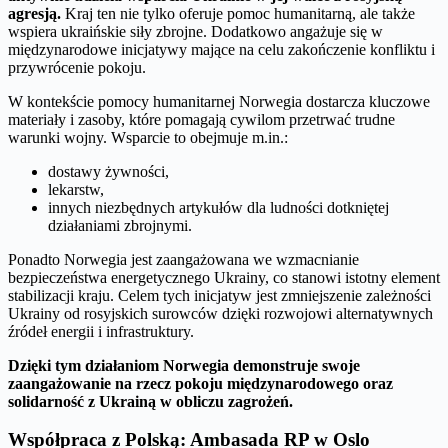
agresją.
Kraj ten nie tylko oferuje pomoc humanitarną, ale także
wspiera ukraińskie siły zbrojne. Dodatkowo angażuje się w
międzynarodowe inicjatywy mające na celu zakończenie konfliktu i
przywrócenie pokoju.
W kontekście pomocy humanitarnej Norwegia dostarcza kluczowe
materiały i zasoby, które pomagają cywilom przetrwać trudne
warunki wojny. Wsparcie to obejmuje m.in.:
dostawy żywności,
lekarstw,
innych niezbędnych artykułów dla ludności dotkniętej
działaniami zbrojnymi.
Ponadto Norwegia jest zaangażowana we wzmacnianie
bezpieczeństwa energetycznego Ukrainy, co stanowi istotny element
stabilizacji kraju. Celem tych inicjatyw jest zmniejszenie zależności
Ukrainy od rosyjskich surowców dzięki rozwojowi alternatywnych
źródeł energii i infrastruktury.
Dzięki tym działaniom Norwegia demonstruje swoje
zaangażowanie na rzecz pokoju międzynarodowego oraz
solidarność z Ukrainą w obliczu zagrożeń.
Współpraca z Polską: Ambasada RP w Oslo