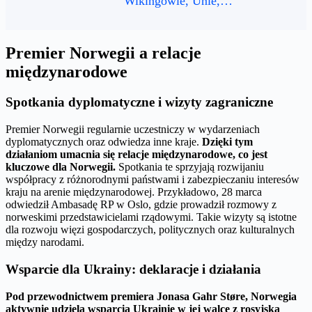
Wikingowie, Unie,…
Premier Norwegii a relacje
międzynarodowe
Spotkania dyplomatyczne i wizyty zagraniczne
Premier Norwegii regularnie uczestniczy w wydarzeniach
dyplomatycznych oraz odwiedza inne kraje.
Dzięki tym
działaniom umacnia się relacje międzynarodowe, co jest
kluczowe dla Norwegii.
Spotkania te sprzyjają rozwijaniu
współpracy z różnorodnymi państwami i zabezpieczaniu interesów
kraju na arenie międzynarodowej. Przykładowo, 28 marca
odwiedził Ambasadę RP w Oslo, gdzie prowadził rozmowy z
norweskimi przedstawicielami rządowymi. Takie wizyty są istotne
dla rozwoju więzi gospodarczych, politycznych oraz kulturalnych
między narodami.
Wsparcie dla Ukrainy: deklaracje i działania
Pod przewodnictwem premiera Jonasa Gahr Støre, Norwegia
aktywnie udziela wsparcia Ukrainie w jej walce z rosyjską