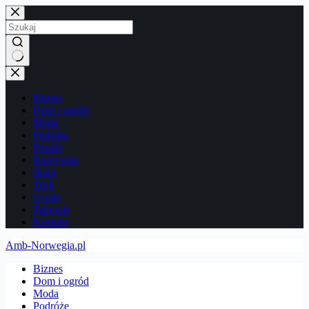
Przejdź
do
treści
Brak
wyników
Biznes
Dom i ogród
Moda
Podróże
Porady
Rozrywka
Sport
Tech
Uroda
Zdrowie
Kontakt
Amb-Norwegia.pl
Biznes
Dom i ogród
Moda
Podróże