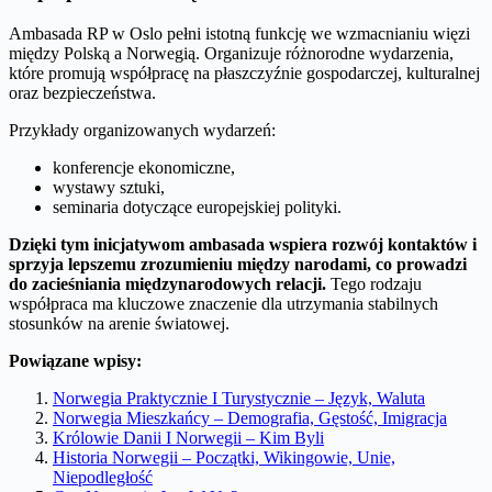
Ambasada RP w Oslo pełni istotną funkcję we wzmacnianiu więzi
między Polską a Norwegią. Organizuje różnorodne wydarzenia,
które promują współpracę na płaszczyźnie gospodarczej, kulturalnej
oraz bezpieczeństwa.
Przykłady organizowanych wydarzeń:
konferencje ekonomiczne,
wystawy sztuki,
seminaria dotyczące europejskiej polityki.
Dzięki tym inicjatywom ambasada wspiera rozwój kontaktów i
sprzyja lepszemu zrozumieniu między narodami, co prowadzi
do zacieśniania międzynarodowych relacji.
Tego rodzaju
współpraca ma kluczowe znaczenie dla utrzymania stabilnych
stosunków na arenie światowej.
Powiązane wpisy:
Norwegia Praktycznie I Turystycznie – Język, Waluta
Norwegia Mieszkańcy – Demografia, Gęstość, Imigracja
Królowie Danii I Norwegii – Kim Byli
Historia Norwegii – Początki, Wikingowie, Unie,
Niepodległość