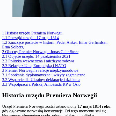
1
Historia urzędu Premiera Norwegii
1.1
Początki urzędu: 17 maja 1814
1.2
Znaczące postacie w historii: Peder Anker, Einar Gerhardsen,
Erna Solberg
2
Obecny Premier Norwegii: Jonas Gahr Støre
2.1
Objęcie urzędu: 14 października 2021
2.2
Polityka wewnętrzna i międzynarodowa
2.3
Relacje z Unią Europejską i NATO
3
Premier Norwegii a relacje międzynarodowe
3.1
Spotkania dyplomatyczne i wizyty zagraniczne
3.2
Wsparcie dla Ukrainy: deklaracje i działania
3.3
Współpraca z Polską: Ambasada RP w Oslo
Historia urzędu Premiera Norwegii
Urząd Premiera Norwegii został ustanowiony
17 maja 1814 roku
,
gdy ogłoszono norweską konstytucję. Od tego momentu stał się
kluczowym elementem rządu, odpowiadając za politykę