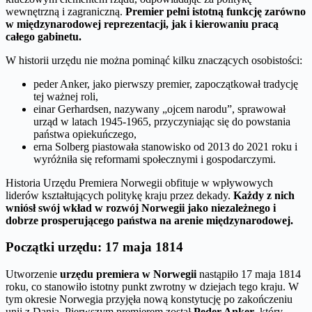
wewnętrzną i zagraniczną.
Premier pełni istotną funkcję zarówno
w międzynarodowej reprezentacji, jak i kierowaniu pracą
całego gabinetu.
W historii urzędu nie można pominąć kilku znaczących osobistości:
peder Anker, jako pierwszy premier, zapoczątkował tradycję
tej ważnej roli,
einar Gerhardsen, nazywany „ojcem narodu”, sprawował
urząd w latach 1945-1965, przyczyniając się do powstania
państwa opiekuńczego,
erna Solberg piastowała stanowisko od 2013 do 2021 roku i
wyróżniła się reformami społecznymi i gospodarczymi.
Historia Urzędu Premiera Norwegii obfituje w wpływowych
liderów kształtujących politykę kraju przez dekady.
Każdy z nich
wniósł swój wkład w rozwój Norwegii jako niezależnego i
dobrze prosperującego państwa na arenie międzynarodowej.
Początki urzędu: 17 maja 1814
Utworzenie
urzędu premiera w Norwegii
nastąpiło 17 maja 1814
roku, co stanowiło istotny punkt zwrotny w dziejach tego kraju. W
tym okresie Norwegia przyjęła nową konstytucję po zakończeniu
unii z Danią. Pierwszym premierem został
Peder Anker
, który