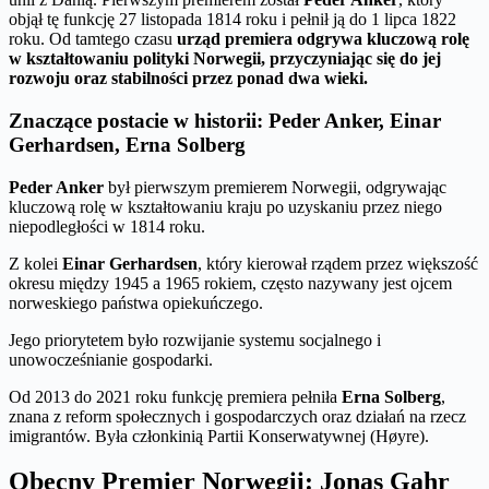
objął tę funkcję 27 listopada 1814 roku i pełnił ją do 1 lipca 1822
roku. Od tamtego czasu
urząd premiera odgrywa kluczową rolę
w kształtowaniu polityki Norwegii, przyczyniając się do jej
rozwoju oraz stabilności przez ponad dwa wieki.
Znaczące postacie w historii: Peder Anker, Einar
Gerhardsen, Erna Solberg
Peder Anker
był pierwszym premierem Norwegii, odgrywając
kluczową rolę w kształtowaniu kraju po uzyskaniu przez niego
niepodległości w 1814 roku.
Z kolei
Einar Gerhardsen
, który kierował rządem przez większość
okresu między 1945 a 1965 rokiem, często nazywany jest ojcem
norweskiego państwa opiekuńczego.
Jego priorytetem było rozwijanie systemu socjalnego i
unowocześnianie gospodarki.
Od 2013 do 2021 roku funkcję premiera pełniła
Erna Solberg
,
znana z reform społecznych i gospodarczych oraz działań na rzecz
imigrantów. Była członkinią Partii Konserwatywnej (Høyre).
Obecny Premier Norwegii: Jonas Gahr