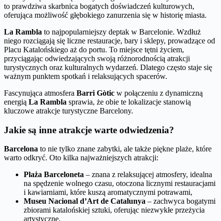
to prawdziwa skarbnica bogatych doświadczeń kulturowych,
oferująca możliwość głębokiego zanurzenia się w historię miasta.
La Rambla
to najpopularniejszy deptak w Barcelonie. Wzdłuż
niego rozciągają się liczne restauracje, bary i sklepy, prowadzące od
Placu Katalońskiego aż do portu. To miejsce tętni życiem,
przyciągając odwiedzających swoją różnorodnością atrakcji
turystycznych oraz kulturalnych wydarzeń. Dlatego często staje się
ważnym punktem spotkań i relaksujących spacerów.
Fascynująca atmosfera
Barri Gòtic
w połączeniu z dynamiczną
energią
La Rambla
sprawia, że obie te lokalizacje stanowią
kluczowe atrakcje turystyczne Barcelony.
Jakie są inne atrakcje warte odwiedzenia?
Barcelona
to nie tylko znane zabytki, ale także piękne plaże, które
warto odkryć. Oto kilka najważniejszych atrakcji:
Plaża Barceloneta
– znana z relaksującej atmosfery, idealna
na spędzenie wolnego czasu, otoczona licznymi restauracjami
i kawiarniami, które kuszą aromatycznymi potrawami,
Museu Nacional d’Art de Catalunya
– zachwyca bogatymi
zbiorami katalońskiej sztuki, oferując niezwykłe przeżycia
artystyczne,