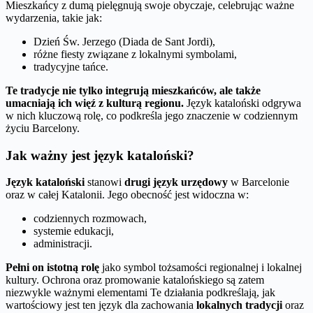
Mieszkańcy z dumą pielęgnują swoje obyczaje, celebrując ważne
wydarzenia, takie jak:
Dzień Św. Jerzego (Diada de Sant Jordi),
różne fiesty związane z lokalnymi symbolami,
tradycyjne tańce.
Te tradycje nie tylko integrują mieszkańców, ale także
umacniają ich więź z kulturą regionu.
Język kataloński odgrywa
w nich kluczową rolę, co podkreśla jego znaczenie w codziennym
życiu Barcelony.
Jak ważny jest język kataloński?
Język kataloński
stanowi
drugi język urzędowy
w Barcelonie
oraz w całej Katalonii. Jego obecność jest widoczna w:
codziennych rozmowach,
systemie edukacji,
administracji.
Pełni on istotną rolę
jako symbol tożsamości regionalnej i lokalnej
kultury. Ochrona oraz promowanie katalońskiego są zatem
niezwykle ważnymi elementami
Te działania podkreślają, jak
wartościowy jest ten język dla zachowania
lokalnych tradycji
oraz