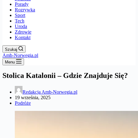
Porady
Rozrywka
Sport
Tech
Uroda
Zdrowie
Kontakt
Szukaj
Amb-Norwegia.pl
Menu
Stolica Katalonii – Gdzie Znajduje Się?
Redakcja Amb-Norwegia.pl
19 września, 2025
Podróże