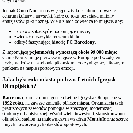
całym globie.
Jednak Camp Nou to coś więcej niż tylko stadion. To ważne
centrum kultury i turystyki, które co roku przyciąga miliony
entuzjastów piłki nożnej. Wielu z nich odwiedza to miejsce, aby:
na żywo zobaczyć emocjonujące mecze,
zwiedzić niezwykłe muzeum klubu,
odkryć fascynującą historię
FC Barcelony
.
Z imponującą
pojemnością wynoszącą około 99 000 miejsc
,
Camp Nou zajmuje pierwsze miejsce w Europie pod względem
liczby widzów na stadionie piłkarskim, co czyni go wyjątkowym
punktem na mapie sportowych emocji.
Jaka była rola miasta podczas Letnich Igrzysk
Olimpijskich?
Barcelona
, która z dumą gościła Letnie Igrzyska Olimpijskie w
1992 roku
, na zawsze zmieniła oblicze miasta. Organizacja tych
prestiżowych zawodów pomogła w znaczącej modernizacji
struktury urbanistycznej. Wśród wielu inwestycji, skonstruowano
olimpijski stadion na malowniczym wzgórzu
Montjuïc
oraz szereg
innych nowoczesnych obiektów sportowych.