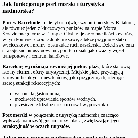
Jak funkcjonuje port morski i turystyka
nadmorska?
Port w Barcelonie
to nie tylko największy port morski w Katalonii,
ale również jeden z kluczowych punktów na mapie Morza
Śródziemnego oraz w Europie. Obsługuje ogromne ilości towarów,
w tym kontenery oraz ładunki masowe, a także przyjmuje statki
wycieczkowe i promy, obsługując ruch pasażerski. Dzięki swojemu
strategicznemu usytuowaniu, port ten działa jako ważny węzeł
transportowy i centrum handlowe.
Barcelonę wyróżniają również jej piękne plaże
, które stanowią
istotny element oferty turystycznej. Miejskie plaże przyciągają
zarówno lokalnych mieszkańców, jak i przyjezdnych, oferując
szereg atrakcji rekreacyjnych:
wspaniała gastronomia,
możliwość uprawiania sportów wodnych,
przestrzenie idealne do spacerów i wypoczynku.
Port morski
w połączeniu z turystyką nadmorską znacząco
wpływają na rozwój gospodarczy miasta,
zwiększając jego
atrakcyjność w oczach turystów.
Jakie miejscowości nadmorskie warto odwiedzić: