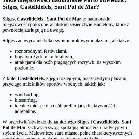
Sitges, Castelldefels, Sant Pol de Mar?
Sitges
,
Castelldefels
i
Sant Pol de Mar
to nadmorskie
miejscowości położone w bliskim sąsiedztwie Barcelony, które z
pewnością zasługują na uwagę.
Sitges
zachwyca nie tylko swoimi urokliwymi plażami, ale także:
różnorodnymi festiwalami,
bogatym życiem kulturalnym,
atrakcjami dla osób pragnących rozrywki na wysokim
poziomie.
Z kolei
Castelldefels
, z jego rozległymi, piaszczystymi plażami,
przyciąga miłośników sportów wodnych, takich jak:
windsurfing,
kitesurfing,
idealne miejsce dla osób preferujących aktywność i
adrenalinę.
W przeciwieństwie do dynamicznego
Sitges
i
Castelldefels
,
Sant
Pol de Mar
zachwyca swoją spokojną atmosferą i tradycyjnym
stylem życia. Malownicze stare miasto, pełne charakterystycznych
zaułków, stanowi prawdziwą perełkę w tej okolicy.