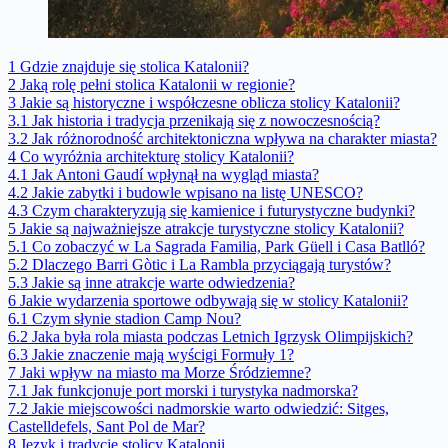
1
Gdzie znajduje się stolica Katalonii?
2
Jaką rolę pełni stolica Katalonii w regionie?
3
Jakie są historyczne i współczesne oblicza stolicy Katalonii?
3.1
Jak historia i tradycja przenikają się z nowoczesnością?
3.2
Jak różnorodność architektoniczna wpływa na charakter miasta?
4
Co wyróżnia architekturę stolicy Katalonii?
4.1
Jak Antoni Gaudí wpłynął na wygląd miasta?
4.2
Jakie zabytki i budowle wpisano na listę UNESCO?
4.3
Czym charakteryzują się kamienice i futurystyczne budynki?
5
Jakie są najważniejsze atrakcje turystyczne stolicy Katalonii?
5.1
Co zobaczyć w La Sagrada Familia, Park Güell i Casa Batlló?
5.2
Dlaczego Barri Gòtic i La Rambla przyciągają turystów?
5.3
Jakie są inne atrakcje warte odwiedzenia?
6
Jakie wydarzenia sportowe odbywają się w stolicy Katalonii?
6.1
Czym słynie stadion Camp Nou?
6.2
Jaka była rola miasta podczas Letnich Igrzysk Olimpijskich?
6.3
Jakie znaczenie mają wyścigi Formuły 1?
7
Jaki wpływ na miasto ma Morze Śródziemne?
7.1
Jak funkcjonuje port morski i turystyka nadmorska?
7.2
Jakie miejscowości nadmorskie warto odwiedzić: Sitges,
Castelldefels, Sant Pol de Mar?
8
Język i tradycje stolicy Katalonii