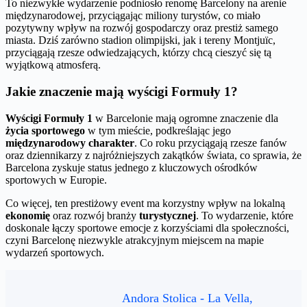
To niezwykłe wydarzenie podniosło renomę Barcelony na arenie
międzynarodowej, przyciągając miliony turystów, co miało
pozytywny wpływ na rozwój gospodarczy oraz prestiż samego
miasta. Dziś zarówno stadion olimpijski, jak i tereny Montjuïc,
przyciągają rzesze odwiedzających, którzy chcą cieszyć się tą
wyjątkową atmosferą.
Jakie znaczenie mają wyścigi Formuły 1?
Wyścigi Formuły 1
w Barcelonie mają ogromne znaczenie dla
życia sportowego
w tym mieście, podkreślając jego
międzynarodowy charakter
. Co roku przyciągają rzesze fanów
oraz dziennikarzy z najróżniejszych zakątków świata, co sprawia, że
Barcelona zyskuje status jednego z kluczowych ośrodków
sportowych w Europie.
Co więcej, ten prestiżowy event ma korzystny wpływ na lokalną
ekonomię
oraz rozwój branży
turystycznej
. To wydarzenie, które
doskonale łączy sportowe emocje z korzyściami dla społeczności,
czyni Barcelonę niezwykle atrakcyjnym miejscem na mapie
wydarzeń sportowych.
Andora Stolica - La Vella,