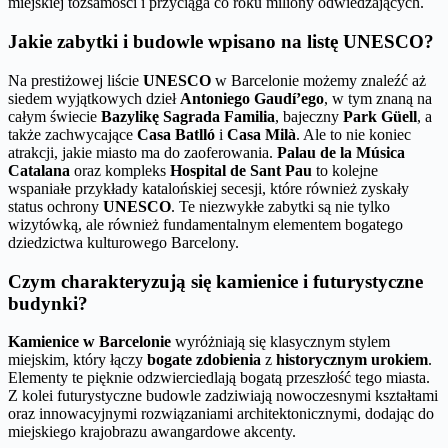
miejskiej tożsamości i przyciąga co roku miliony odwiedzających.
Jakie zabytki i budowle wpisano na listę UNESCO?
Na prestiżowej liście
UNESCO
w Barcelonie możemy znaleźć aż
siedem wyjątkowych dzieł
Antoniego Gaudí’ego
, w tym znaną na
całym świecie
Bazylikę Sagrada Familia
, bajeczny
Park Güell
, a
także zachwycające
Casa Batlló
i
Casa Milà
. Ale to nie koniec
atrakcji, jakie miasto ma do zaoferowania.
Palau de la Música
Catalana
oraz kompleks
Hospital de Sant Pau
to kolejne
wspaniałe przykłady katalońskiej secesji, które również zyskały
status ochrony
UNESCO
. Te niezwykłe zabytki są nie tylko
wizytówką, ale również fundamentalnym elementem bogatego
dziedzictwa kulturowego Barcelony.
Czym charakteryzują się kamienice i futurystyczne
budynki?
Kamienice w Barcelonie
wyróżniają się klasycznym stylem
miejskim, który łączy
bogate zdobienia
z
historycznym urokiem
.
Elementy te pięknie odzwierciedlają bogatą przeszłość tego miasta.
Z kolei futurystyczne budowle zadziwiają nowoczesnymi kształtami
oraz innowacyjnymi rozwiązaniami architektonicznymi, dodając do
miejskiego krajobrazu awangardowe akcenty.