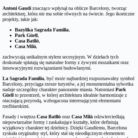
Antoni Gaudí
znacząco wpłynął na oblicze Barcelony, tworząc
architekturę, która nie ma sobie równych na świecie. Jego ikoniczne
projekty, takie jak:
Bazylika Sagrada Familia
,
Park Güell
,
Casa Batlló
,
Casa Milà
,
zachwycają unikalnym stylem secesyjnym. W dziełach tych
doskonale splatają się naturalne formy z żywymi mozaikami oraz
innowacyjnymi rozwiązaniami budowlanymi.
La Sagrada Familia
, być może najbardziej rozpoznawalny symbol
Barcelony, przyciąga rzesze turystów, a jej monumentalna sylwetka
nadaje szczególny charakter panoramie miasta. Natomiast
Park
Güell
to przestrzeń, w której architektura idealnie harmonizuje z
otaczającą przyrodą, wzbogacona interesującymi elementami
rzeźbiarskimi.
Fasady i wnętrza
Casa Batlló
oraz
Casa Milà
odzwierciedlają
niepowtarzalne formy i zaskakujące kształty, które definiują
wyjątkowy charakter tej dzielnicy. Dzięki Gaudíemu, Barcelona
zyskała oryginalny styl, który stał się nieodłącznym elementem