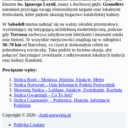
klasztor
św. Ignacego Loyoli
, znany z duchowej głębi.
Granollers
natomiast przyciąga uwagę różnorodnymi targami oraz lokalnymi
festiwalami, które pięknie ukazują bogactwo katalońskiej kultury.
W
Sabadell
można natknąć się na ważny ośrodek przemysłowy,
wyróżniający się intrygującą architekturą modernistyczną, podczas
gdy
Terrassa
zachwyca zabytkowymi fabrykami i muzeami sztuki
oraz historii. Te wszystkie miejscowości znajdują się w odległości
30–70 km
od Barcelony, co czyni je doskonałym celem na
jednodniową wycieczkę. Taka podróż to świetna okazja, aby
połączyć fascynujące zwiedzanie z odkrywaniem lokalnych tradycji
oraz kultury Katalonii.
Powiązane wpisy:
Stolica Rosji – Moskwa, Historia, Atrakcje, Metro
Stolica Norwegii – Oslo Informacje Podróż Przewodnik
Słowenia Stolica – Lublana, Atrakcje, Zwiedzanie, Kuchnia
Stolica Gwatemali – Co To Jest?
Stolica Czarnogóry – Podgorica, Historia, Informacje
Podróżne
Copyright © 2026 -
Amb-norwegia.pl
Polityka Cookies