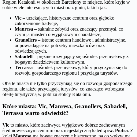
Region Katalonii w okolicach Barcelony to miejsce, które kryje w
sobie wiele interesujących miast oraz gmin, takich jak:
Vic
– urzekające, historyczne centrum oraz głęboko
zakorzenione tradycje,
Manresa
– sakralne zabytki oraz znaczący przemysł, co
czyni ją miastem o wyjątkowym charakterze,
Granollers
– istotne centrum handlowe i administracyjne,
odpowiadające na potrzeby mieszkańców oraz
odwiedzających,
Sabadell
– prężnie rozwijający się ośrodek przemysłowy z
bogatym dziedzictwem kulturowym,
Terrassa
– ośrodek przemysłowy, który przyczynia się do
rozwoju gospodarczego regionu i przyciąga turystów.
Oba te miasta nie tylko przyczyniają się do rozwoju gospodarczego
regionu, ale także przyciągają turystów, co znacząco wzbogaca
ofertę turystyczną w pobliżu stolicy Katalonii.
Które miasta: Vic, Manresa, Granollers, Sabadell,
Terrassa warto odwiedzić?
Vic
to miasto, które zachwyca wyjątkowo dobrze zachowanym
średniowiecznym centrum oraz majestatyczną katedrą
św. Piotra
. Z
kolei
Manresa
ma bogate znaczenie historyczne, na co wpływ ma