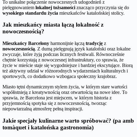
To unikalne połączenie nowoczesnych udogodnień z
pielęgnowaniem
lokalnej tożsamości
znacząco przyczynia się do
wysokiego standardu życia
mieszkańców katalońskiej stolicy.
Jak mieszkańcy miasta łączą lokalność z
nowoczesnością?
Mieszkańcy Barcelony
harmonijnie łączą
tradycję
z
nowoczesnością
. Z dumą pielęgnują język kataloński oraz lokalne
zwyczaje, które żyją podczas licznych festiwali. Równocześnie
chętnie korzystają z nowoczesnej infrastruktury, co sprawia, że
życie w mieście staje się wygodniejsze i bardziej ekscytujące. Biorą
też aktywny udział w różnorodnych wydarzeniach kulturalnych i
sportowych, co dodatkowo wzbogaca społeczny krajobraz.
Miasto tętni dynamicznym stylem życia, w którym stare wartości
współistnieją z kreatywnością oraz otwartością na nowe idee. To
sprawia, że Barcelona jest miejscem, w którym historia z
przyjemnością spotyka się z nowoczesnością, tworząc
niepowtarzalną atmosferę pełną inspiracji.
Jakie specjały kulinarne warto spróbować? (pa amb
tomàquet i katalońska gastronomia)