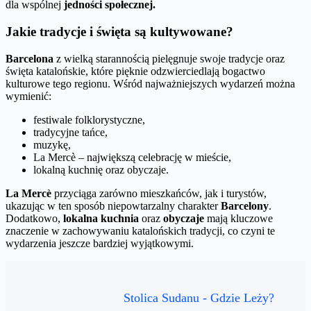
dla wspólnej
jedności społecznej.
Jakie tradycje i święta są kultywowane?
Barcelona
z wielką starannością pielęgnuje swoje tradycje oraz
święta katalońskie, które pięknie odzwierciedlają bogactwo
kulturowe tego regionu. Wśród najważniejszych wydarzeń można
wymienić:
festiwale folklorystyczne,
tradycyjne tańce,
muzykę,
La Mercè – największą celebrację w mieście,
lokalną kuchnię oraz obyczaje.
La Mercè
przyciąga zarówno mieszkańców, jak i turystów,
ukazując w ten sposób niepowtarzalny charakter
Barcelony
.
Dodatkowo,
lokalna kuchnia
oraz
obyczaje
mają kluczowe
znaczenie w zachowywaniu katalońskich tradycji, co czyni te
wydarzenia jeszcze bardziej wyjątkowymi.
Stolica Sudanu - Gdzie Leży?