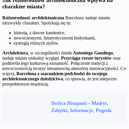
Jak różnorodność architektoniczna wpływa na
charakter miasta?
Różnorodność architektoniczna
Barcelony nadaje miastu
niezwykły charakter. Spotykają się tu:
historią, z dawne kamienice,
nowoczesnymi, futurystycznymi budynkami,
synergią różnych stylów.
Architektura
, w szczególności dzieła
Antoniego Gaudíego
,
nadaje miastu unikalny wygląd.
Przyciąga rzesze turystów
oraz
podkreśla jego kulturową tożsamość. Połączenie tradycji z
nowoczesnością tworzy niesamowitą atmosferę innowacyjności. Co
więcej,
Barcelona z szacunkiem podchodzi do swojego
architektonicznego dziedzictwa
, co sprawia, że jest miejscem
przepełnionym inspiracją.
Stolica Hiszpanii - Madryt,
Zabytki, Informacje, Pogoda