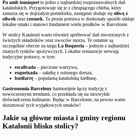
Pa amb tomàquet
to jedno z najbardziej rozpoznawalnych dań
katalońskich. Przygotowuje się je z chrupiącego chleba, który
zanurza się w dojrzałym pomidorku, następnie dodaje się
oliwę z
oliwek
oraz
czosnek
. Ta prosta potrawa w doskonały sposób oddaje
lokalne smaki i stanowi fundament wielu posiłków w Barcelonie.
W stolicy Katalonii warto również spróbować dań stworzonych z
świeżych składników oraz owoców morza. Te ostatnie są
szczególnie obecne na targu
La Boqueria
– jednym z najbardziej
znanych rynków spożywczych. Lokalne restauracje serwują
tradycyjne potrawy, w tym:
escalivada
– pieczone warzywa,
esqueixada
– sałatkę z solonego dorsza,
butifarrę
– popularną katalońską kiełbasę.
Gastronomia Barcelony
harmonijnie łączy tradycję z
nowoczesnymi trendami, co przekłada się na niezwykłe
doświadczenia kulinarne. Będąc w Barcelonie, na pewno warto
skosztować tych wyjątkowych smaków!
Jakie są główne miasta i gminy regionu
Katalonii blisko stolicy?