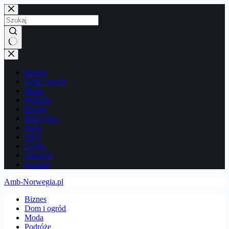
Przejdź
do
treści
Brak
wyników
Biznes
Dom i ogród
Moda
Podróże
Porady
Rozrywka
Sport
Tech
Uroda
Zdrowie
Kontakt
Amb-Norwegia.pl
Biznes
Dom i ogród
Moda
Podróże