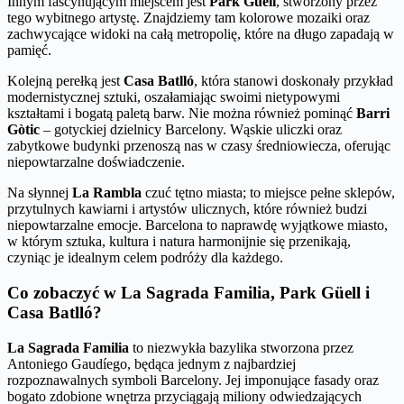
Innym fascynującym miejscem jest
Park Güell
, stworzony przez
tego wybitnego artystę. Znajdziemy tam kolorowe mozaiki oraz
zachwycające widoki na całą metropolię, które na długo zapadają w
pamięć.
Kolejną perełką jest
Casa Batlló
, która stanowi doskonały przykład
modernistycznej sztuki, oszałamiając swoimi nietypowymi
kształtami i bogatą paletą barw. Nie można również pominąć
Barri
Gòtic
– gotyckiej dzielnicy Barcelony. Wąskie uliczki oraz
zabytkowe budynki przenoszą nas w czasy średniowiecza, oferując
niepowtarzalne doświadczenie.
Na słynnej
La Rambla
czuć tętno miasta; to miejsce pełne sklepów,
przytulnych kawiarni i artystów ulicznych, które również budzi
niepowtarzalne emocje. Barcelona to naprawdę wyjątkowe miasto,
w którym sztuka, kultura i natura harmonijnie się przenikają,
czyniąc je idealnym celem podróży dla każdego.
Co zobaczyć w La Sagrada Familia, Park Güell i
Casa Batlló?
La Sagrada Familia
to niezwykła bazylika stworzona przez
Antoniego Gaudíego, będąca jednym z najbardziej
rozpoznawalnych symboli Barcelony. Jej imponujące fasady oraz
bogato zdobione wnętrza przyciągają miliony odwiedzających