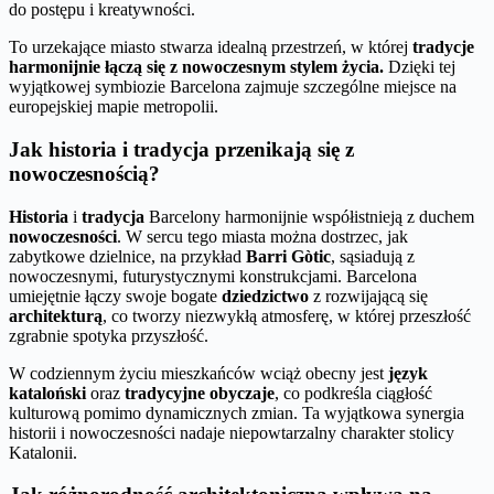
do postępu i kreatywności.
To urzekające miasto stwarza idealną przestrzeń, w której
tradycje
harmonijnie łączą się z nowoczesnym stylem życia.
Dzięki tej
wyjątkowej symbiozie Barcelona zajmuje szczególne miejsce na
europejskiej mapie metropolii.
Jak historia i tradycja przenikają się z
nowoczesnością?
Historia
i
tradycja
Barcelony harmonijnie współistnieją z duchem
nowoczesności
. W sercu tego miasta można dostrzec, jak
zabytkowe dzielnice, na przykład
Barri Gòtic
, sąsiadują z
nowoczesnymi, futurystycznymi konstrukcjami. Barcelona
umiejętnie łączy swoje bogate
dziedzictwo
z rozwijającą się
architekturą
, co tworzy niezwykłą atmosferę, w której przeszłość
zgrabnie spotyka przyszłość.
W codziennym życiu mieszkańców wciąż obecny jest
język
kataloński
oraz
tradycyjne obyczaje
, co podkreśla ciągłość
kulturową pomimo dynamicznych zmian. Ta wyjątkowa synergia
historii i nowoczesności nadaje niepowtarzalny charakter stolicy
Katalonii.