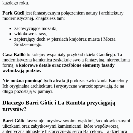
każdego roku.
Park Güell
jest fantastycznym połączeniem natury i architektury
modernistycznej. Znajdziesz tam:
zachwycające mozaiki,
widokowe tarasy,
zapierający dech w piersiach krajobraz miasta i Morza
Śródziemnego.
Casa Batlló
to kolejny wspaniały przykład dzieła Gaudíego. Ta
modernistyczna kamienica zaskakuje swoją fantazyjną, nieregularną
formą, a
kolorowe detale oraz rzeźbione elementy fasady
wzbudzają podziw.
Nie można pominąć tych atrakcji
podczas zwiedzania Barcelony.
Ich oryginalna architektura i artystyczna wartość sprawiają, że na
długo pozostają w pamięci.
Dlaczego Barri Gòtic i La Rambla przyciągają
turystów?
Barri Gòtic
fascynuje turystów swoimi wąskimi, średniowiecznymi
uliczkami oraz zabytkowymi kamienicami, które współtworzą
autentyczną atmosferę historycznego serca Barcelony. Ta dzielnica