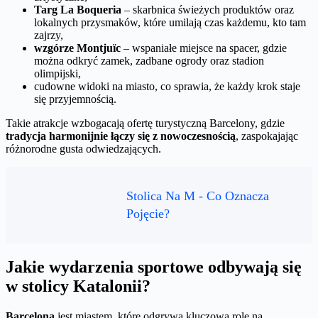
Targ La Boqueria
– skarbnica świeżych produktów oraz
lokalnych przysmaków, które umilają czas każdemu, kto tam
zajrzy,
wzgórze Montjuïc
– wspaniałe miejsce na spacer, gdzie
można odkryć zamek, zadbane ogrody oraz stadion
olimpijski,
cudowne widoki na miasto, co sprawia, że każdy krok staje
się przyjemnością.
Takie atrakcje wzbogacają ofertę turystyczną Barcelony, gdzie
tradycja harmonijnie łączy się z nowoczesnością
, zaspokajając
różnorodne gusta odwiedzających.
Stolica Na M - Co Oznacza
Pojęcie?
Jakie wydarzenia sportowe odbywają się
w stolicy Katalonii?
Barcelona
jest miastem, które odgrywa kluczową rolę na