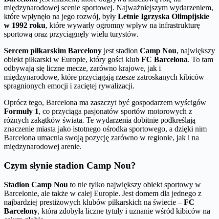
międzynarodowej scenie sportowej. Najważniejszym wydarzeniem,
które wpłynęło na jego rozwój, były
Letnie Igrzyska Olimpijskie
w 1992 roku
, które wywarły ogromny wpływ na infrastrukturę
sportową oraz przyciągnęły wielu turystów.
Sercem piłkarskim Barcelony
jest stadion
Camp Nou
, największy
obiekt piłkarski w Europie, który gości klub
FC Barcelona
. To tam
odbywają się liczne mecze, zarówno krajowe, jak i
międzynarodowe, które przyciągają rzesze zatroskanych kibiców
spragnionych emocji i zaciętej rywalizacji.
Oprócz tego, Barcelona ma zaszczyt być gospodarzem wyścigów
Formuły 1
, co przyciąga pasjonatów sportów motorowych z
różnych zakątków świata. Te wydarzenia dobitnie podkreślają
znaczenie miasta jako istotnego ośrodka sportowego, a dzięki nim
Barcelona umacnia swoją pozycję zarówno w regionie, jak i na
międzynarodowej arenie.
Czym słynie stadion Camp Nou?
Stadion Camp Nou
to nie tylko największy obiekt sportowy w
Barcelonie, ale także w całej Europie. Jest domem dla jednego z
najbardziej prestiżowych klubów piłkarskich na świecie –
FC
Barcelony
, która zdobyła liczne tytuły i uznanie wśród kibiców na