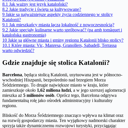
8.1
Jak ważny jest język kataloński?
8.2
Jakie tradycje i święta są kultywowane?
9
Jakie są najważniejsze aspekty życia codziennego w stolicy
Katalonii?
9.1
Jak mieszkańcy miasta łączą lokalność z nowoczesnością?
9.2
Jakie specjały kulinarne warto spróbować? (pa amb tomàquet i
katalońska gastronomia)
10
Jakie są główne miasta i gminy regionu Katalonii blisko stolicy?
10.1
Które miasta: Vic, Manresa, Granollers, Sabadell, Terrassa
warto odwiedzić?
Gdzie znajduje się stolica Katalonii?
Barcelona
, będąca stolicą Katalonii, usytuowana jest w północno-
wschodniej Hiszpanii, bezpośrednio nad brzegiem Morza
Śródziemnego. To drugie największe miasto w kraju, które
zamieszkuje około
1,62 miliona ludzi
, a w jego szerszej aglomeracji
mieszka aż
5 milionów osób
. Oprócz tego, Barcelona odgrywa
fundamentalną rolę jako ośrodek administracyjny i kulturalny
regionu.
Bliskość do Morza Śródziemnego znacząco wpływa na klimat oraz
na rozwój gospodarczy miasta. Ten wyjątkowy nadmorski charakter
sprzyja także dynamicznemu rozwojowi turystyki, przyciągając