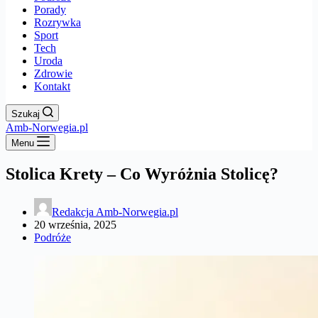
Porady
Rozrywka
Sport
Tech
Uroda
Zdrowie
Kontakt
Szukaj
Amb-Norwegia.pl
Menu
Stolica Krety – Co Wyróżnia Stolicę?
Redakcja Amb-Norwegia.pl
20 września, 2025
Podróże