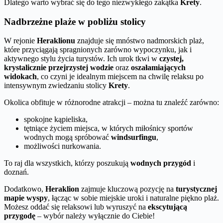
Dlatego warto wybrać się do tego niezwykłego zakątka
Krety
.
Nadbrzeżne plaże w pobliżu stolicy
W rejonie
Heraklionu
znajduje się mnóstwo nadmorskich plaż,
które przyciągają spragnionych zarówno wypoczynku, jak i
aktywnego stylu życia turystów. Ich urok tkwi w
czystej,
krystalicznie przejrzystej wodzie
oraz
oszałamiających
widokach
, co czyni je idealnym miejscem na chwilę relaksu po
intensywnym zwiedzaniu stolicy
Krety
.
Okolica obfituje w różnorodne atrakcji – można tu znaleźć zarówno:
spokojne kąpieliska,
tętniące życiem miejsca, w których miłośnicy sportów
wodnych mogą spróbować
windsurfingu
,
możliwości nurkowania.
To raj dla wszystkich, którzy poszukują
wodnych przygód
i
doznań.
Dodatkowo,
Heraklion
zajmuje kluczową pozycję na
turystycznej
mapie wyspy
, łącząc w sobie miejskie uroki i naturalne piękno plaż.
Możesz oddać się relaksowi lub wyruszyć na
ekscytującą
przygodę
– wybór należy wyłącznie do Ciebie!