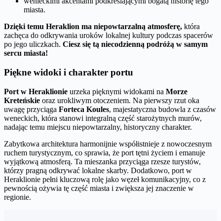
wenieckimi akcentami podkreślającymi bogatą historię tego
miasta.
Dzięki temu Heraklion ma niepowtarzalną atmosferę,
która
zachęca do odkrywania uroków lokalnej kultury podczas spacerów
po jego uliczkach.
Ciesz się tą niecodzienną podróżą w samym
sercu miasta!
Piękne widoki i charakter portu
Port w Heraklionie
urzeka pięknymi widokami na
Morze
Kreteńskie
oraz urokliwym otoczeniem. Na pierwszy rzut oka
uwagę przyciąga
Forteca Koules
, majestatyczna budowla z czasów
weneckich, która stanowi integralną część starożytnych murów,
nadając temu miejscu niepowtarzalny, historyczny charakter.
Zabytkowa architektura harmonijnie współistnieje z nowoczesnym
ruchem turystycznym, co sprawia, że port tętni życiem i emanuje
wyjątkową atmosferą. Ta mieszanka przyciąga rzesze turystów,
którzy pragną odkrywać lokalne skarby. Dodatkowo, port w
Heraklionie pełni kluczową rolę jako węzeł komunikacyjny, co z
pewnością ożywia tę część miasta i zwiększa jej znaczenie w
regionie.