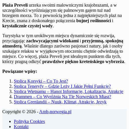
Plaża Preveli
urzeka swoimi malowniczymi krajobrazami, a w
szczególności wyróżniającym się palmowym gajem tuż nad
brzegiem morza. To z pewnością jedna z najpiękniejszych plaż na
Krecie, znana z doskonałego połączenia
bujnej roślinności
i
krystalicznie czystej wody
.
Turystyka w tym urokliwym miejscu dynamicznie się rozwija,
przyciągając
zachwycającymi widokami
i
przyjemną, spokojną
atmosferą
. Właśnie dlatego zarówno pasjonaci natury, jak i osoby
szukające relaksu w wyjątkowym otoczeniu chętnie odwiedzają to
miejsce. Co więcej, plaża Preveli jest idealnym punktem dla tych,
którzy pragną odkryć
prawdziwe piękno kreteńskiego wybrzeża
.
Powiązane wpisy:
Stolica Korsyki – Co To Jest?
Stolica Teneryfy – Gdzie Leży I Jakie Pełni Funkcje?
Stolica Wietnamu – Hanoi Informacje, Lokalizacja, Atrakcje
Drammen – Co Wyróżnia Na Tle Norweskich Miast?
Stolica Grenlandii – Nuuk, Klimat, Atrakcje, Język
Copyright © 2026 -
Amb-norwegia.pl
Polityka Cookies
Kontakt