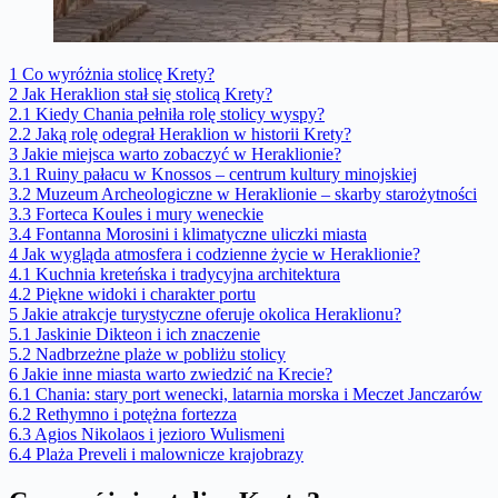
1
Co wyróżnia stolicę Krety?
2
Jak Heraklion stał się stolicą Krety?
2.1
Kiedy Chania pełniła rolę stolicy wyspy?
2.2
Jaką rolę odegrał Heraklion w historii Krety?
3
Jakie miejsca warto zobaczyć w Heraklionie?
3.1
Ruiny pałacu w Knossos – centrum kultury minojskiej
3.2
Muzeum Archeologiczne w Heraklionie – skarby starożytności
3.3
Forteca Koules i mury weneckie
3.4
Fontanna Morosini i klimatyczne uliczki miasta
4
Jak wygląda atmosfera i codzienne życie w Heraklionie?
4.1
Kuchnia kreteńska i tradycyjna architektura
4.2
Piękne widoki i charakter portu
5
Jakie atrakcje turystyczne oferuje okolica Heraklionu?
5.1
Jaskinie Dikteon i ich znaczenie
5.2
Nadbrzeżne plaże w pobliżu stolicy
6
Jakie inne miasta warto zwiedzić na Krecie?
6.1
Chania: stary port wenecki, latarnia morska i Meczet Janczarów
6.2
Rethymno i potężna fortezza
6.3
Agios Nikolaos i jezioro Wulismeni
6.4
Plaża Preveli i malownicze krajobrazy