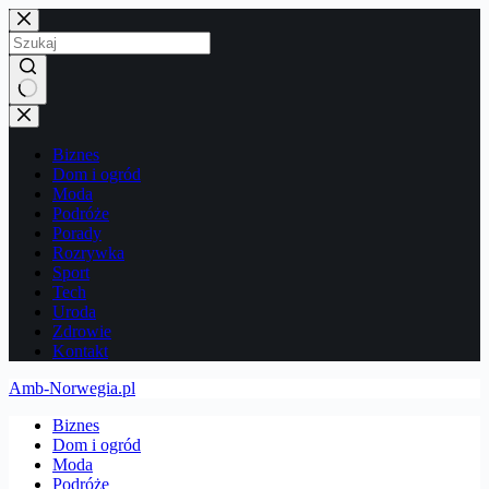
Przejdź
do
treści
Brak
wyników
Biznes
Dom i ogród
Moda
Podróże
Porady
Rozrywka
Sport
Tech
Uroda
Zdrowie
Kontakt
Amb-Norwegia.pl
Biznes
Dom i ogród
Moda
Podróże