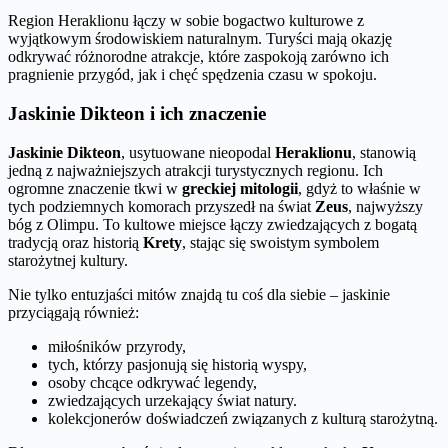
Region Heraklionu łączy w sobie bogactwo kulturowe z
wyjątkowym środowiskiem naturalnym. Turyści mają okazję
odkrywać różnorodne atrakcje, które zaspokoją zarówno ich
pragnienie przygód, jak i chęć spędzenia czasu w spokoju.
Jaskinie Dikteon i ich znaczenie
Jaskinie Dikteon
, usytuowane nieopodal
Heraklionu
, stanowią
jedną z najważniejszych atrakcji turystycznych regionu. Ich
ogromne znaczenie tkwi w
greckiej mitologii
, gdyż to właśnie w
tych podziemnych komorach przyszedł na świat
Zeus
, najwyższy
bóg z Olimpu. To kultowe miejsce łączy zwiedzających z bogatą
tradycją oraz historią
Krety
, stając się swoistym symbolem
starożytnej kultury.
Nie tylko entuzjaści mitów znajdą tu coś dla siebie – jaskinie
przyciągają również:
miłośników przyrody,
tych, którzy pasjonują się historią wyspy,
osoby chcące odkrywać legendy,
zwiedzających urzekający świat natury.
kolekcjonerów doświadczeń związanych z kulturą starożytną.