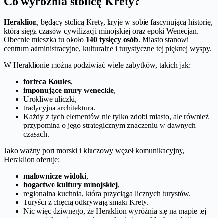
Co wyróżnia stolicę Krety?
Heraklion
, będący stolicą Krety, kryje w sobie fascynującą historię,
która sięga czasów cywilizacji minojskiej oraz epoki Wenecjan.
Obecnie mieszka tu około
140 tysięcy osób
. Miasto stanowi
centrum administracyjne, kulturalne i turystyczne tej pięknej wyspy.
W Heraklionie można podziwiać wiele zabytków, takich jak:
forteca Koules
,
imponujące mury weneckie
,
Urokliwe uliczki,
tradycyjna architektura.
Każdy z tych elementów nie tylko zdobi miasto, ale również
przypomina o jego strategicznym znaczeniu w dawnych
czasach.
Jako ważny port morski i kluczowy węzeł komunikacyjny,
Heraklion oferuje:
malownicze widoki
,
bogactwo kultury minojskiej
,
regionalna kuchnia, która przyciąga licznych turystów.
Turyści z chęcią odkrywają smaki Krety.
Nic więc dziwnego, że Heraklion wyróżnia się na mapie tej