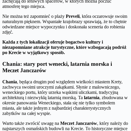
zachęcają do leniwych spacerów, w których można poczuć
atmosferę tego miejsca.
Nie można też zapomnieć o plaży
Preveli
, która oczarowuje swoim
naturalnym pięknem. Wspaniałe krajobrazy sprawiają, że to chętnie
odwiedzane miejsce wypoczynku i doskonała sceneria do robienia
zdjęć.
Każda z tych lokalizacji oferuje bogactwo kultury i
niezapomniane atrakcje turystyczne, które wzbogacają podróż
po Krecie w wyjątkowy sposób.
Chania: stary port wenecki, latarnia morska i
Meczet Janczarów
Chania
, będąca drugim pod względem wielkości miastem Krety,
zachwyca swoimi uroczymi zakątkami. Słynie z malowniczego,
weneckiego portu, który urzeka wąskimi uliczkami, tradycyjną
architekturą i niezwykłą latarnią morską. Ta
latarnia
, zbudowana w
okresie panowania Weneckiego, stała się nie tylko symbolem
miasta, ale także jednym z najbardziej charakterystycznych
zabytków na całej wyspie.
Warto także zwrócić uwagę na
Meczet Janczarów
, który należy do
najstarszych osmańskich budowli na Krecie. To historyczne miejsce