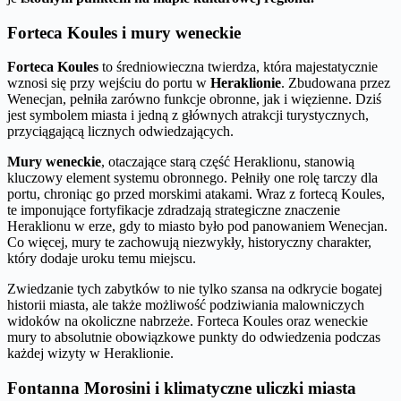
Forteca Koules i mury weneckie
Forteca Koules
to średniowieczna twierdza, która majestatycznie
wznosi się przy wejściu do portu w
Heraklionie
. Zbudowana przez
Wenecjan, pełniła zarówno funkcje obronne, jak i więzienne. Dziś
jest symbolem miasta i jedną z głównych atrakcji turystycznych,
przyciągającą licznych odwiedzających.
Mury weneckie
, otaczające starą część Heraklionu, stanowią
kluczowy element systemu obronnego. Pełniły one rolę tarczy dla
portu, chroniąc go przed morskimi atakami. Wraz z fortecą Koules,
te imponujące fortyfikacje zdradzają strategiczne znaczenie
Heraklionu w erze, gdy to miasto było pod panowaniem Wenecjan.
Co więcej, mury te zachowują niezwykły, historyczny charakter,
który dodaje uroku temu miejscu.
Zwiedzanie tych zabytków to nie tylko szansa na odkrycie bogatej
historii miasta, ale także możliwość podziwiania malowniczych
widoków na okoliczne nabrzeże. Forteca Koules oraz weneckie
mury to absolutnie obowiązkowe punkty do odwiedzenia podczas
każdej wizyty w Heraklionie.
Fontanna Morosini i klimatyczne uliczki miasta