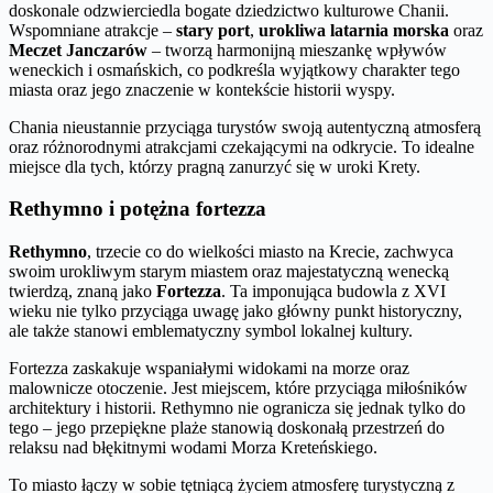
doskonale odzwierciedla bogate dziedzictwo kulturowe Chanii.
Wspomniane atrakcje –
stary port
,
urokliwa latarnia morska
oraz
Meczet Janczarów
– tworzą harmonijną mieszankę wpływów
weneckich i osmańskich, co podkreśla wyjątkowy charakter tego
miasta oraz jego znaczenie w kontekście historii wyspy.
Chania nieustannie przyciąga turystów swoją autentyczną atmosferą
oraz różnorodnymi atrakcjami czekającymi na odkrycie. To idealne
miejsce dla tych, którzy pragną zanurzyć się w uroki Krety.
Rethymno i potężna fortezza
Rethymno
, trzecie co do wielkości miasto na Krecie, zachwyca
swoim urokliwym starym miastem oraz majestatyczną wenecką
twierdzą, znaną jako
Fortezza
. Ta imponująca budowla z XVI
wieku nie tylko przyciąga uwagę jako główny punkt historyczny,
ale także stanowi emblematyczny symbol lokalnej kultury.
Fortezza zaskakuje wspaniałymi widokami na morze oraz
malownicze otoczenie. Jest miejscem, które przyciąga miłośników
architektury i historii. Rethymno nie ogranicza się jednak tylko do
tego – jego przepiękne plaże stanowią doskonałą przestrzeń do
relaksu nad błękitnymi wodami Morza Kreteńskiego.
To miasto łączy w sobie tętniącą życiem atmosferę turystyczną z