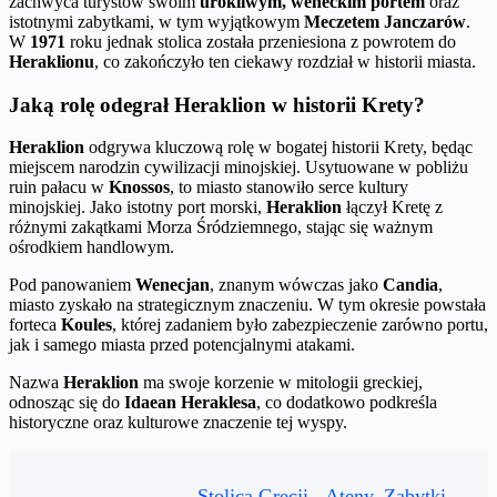
zachwyca turystów swoim
urokliwym, weneckim portem
oraz
istotnymi zabytkami, w tym wyjątkowym
Meczetem Janczarów
.
W
1971
roku jednak stolica została przeniesiona z powrotem do
Heraklionu
, co zakończyło ten ciekawy rozdział w historii miasta.
Jaką rolę odegrał Heraklion w historii Krety?
Heraklion
odgrywa kluczową rolę w bogatej historii Krety, będąc
miejscem narodzin cywilizacji minojskiej. Usytuowane w pobliżu
ruin pałacu w
Knossos
, to miasto stanowiło serce kultury
minojskiej. Jako istotny port morski,
Heraklion
łączył Kretę z
różnymi zakątkami Morza Śródziemnego, stając się ważnym
ośrodkiem handlowym.
Pod panowaniem
Wenecjan
, znanym wówczas jako
Candia
,
miasto zyskało na strategicznym znaczeniu. W tym okresie powstała
forteca
Koules
, której zadaniem było zabezpieczenie zarówno portu,
jak i samego miasta przed potencjalnymi atakami.
Nazwa
Heraklion
ma swoje korzenie w mitologii greckiej,
odnosząc się do
Idaean Heraklesa
, co dodatkowo podkreśla
historyczne oraz kulturowe znaczenie tej wyspy.
Stolica Grecji - Ateny, Zabytki,