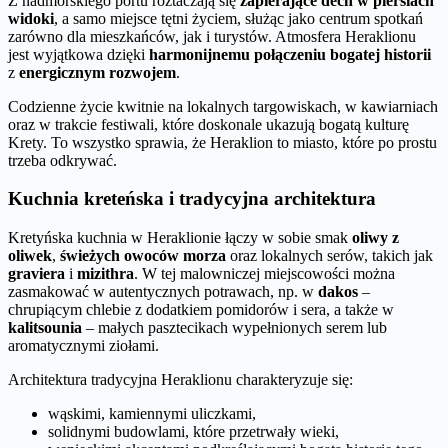
Z nadmorskiego portu roztaczają się
zapierające dech w piersiach
widoki
, a samo miejsce tętni życiem, służąc jako centrum spotkań
zarówno dla mieszkańców, jak i turystów. Atmosfera Heraklionu
jest wyjątkowa dzięki
harmonijnemu połączeniu bogatej historii
z
energicznym rozwojem
.
Codzienne życie kwitnie na lokalnych targowiskach, w kawiarniach
oraz w trakcie festiwali, które doskonale ukazują bogatą kulturę
Krety. To wszystko sprawia, że Heraklion to miasto, które po prostu
trzeba odkrywać.
Kuchnia kreteńska i tradycyjna architektura
Kretyńska kuchnia w Heraklionie łączy w sobie smak
oliwy z
oliwek
,
świeżych owoców morza
oraz lokalnych serów, takich jak
graviera
i
mizithra
. W tej malowniczej miejscowości można
zasmakować w autentycznych potrawach, np. w
dakos
–
chrupiącym chlebie z dodatkiem pomidorów i sera, a także w
kalitsounia
– małych pasztecikach wypełnionych serem lub
aromatycznymi ziołami.
Architektura tradycyjna Heraklionu charakteryzuje się:
wąskimi, kamiennymi uliczkami,
solidnymi budowlami, które przetrwały wieki,