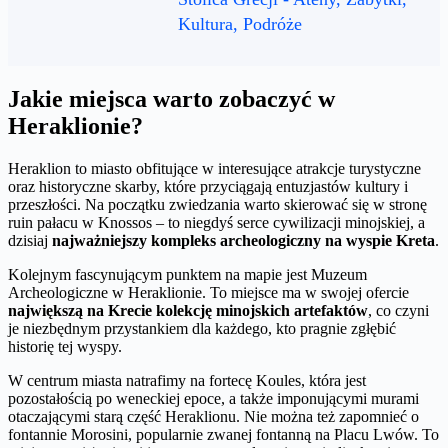
Kultura, Podróże
Jakie miejsca warto zobaczyć w
Heraklionie?
Heraklion to miasto obfitujące w interesujące atrakcje turystyczne
oraz historyczne skarby, które przyciągają entuzjastów kultury i
przeszłości. Na początku zwiedzania warto skierować się w stronę
ruin pałacu w Knossos – to niegdyś serce cywilizacji minojskiej, a
dzisiaj
najważniejszy kompleks archeologiczny na wyspie Kreta
.
Kolejnym fascynującym punktem na mapie jest Muzeum
Archeologiczne w Heraklionie. To miejsce ma w swojej ofercie
największą na Krecie kolekcję minojskich artefaktów
, co czyni
je niezbędnym przystankiem dla każdego, kto pragnie zgłębić
historię tej wyspy.
W centrum miasta natrafimy na fortecę Koules, która jest
pozostałością po weneckiej epoce, a także imponującymi murami
otaczającymi starą część Heraklionu. Nie można też zapomnieć o
fontannie Morosini, popularnie zwanej fontanną na Placu Lwów. To