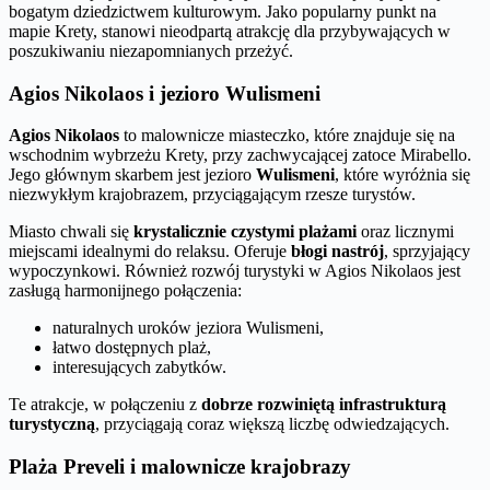
bogatym dziedzictwem kulturowym. Jako popularny punkt na
mapie Krety, stanowi nieodpartą atrakcję dla przybywających w
poszukiwaniu niezapomnianych przeżyć.
Agios Nikolaos i jezioro Wulismeni
Agios Nikolaos
to malownicze miasteczko, które znajduje się na
wschodnim wybrzeżu Krety, przy zachwycającej zatoce Mirabello.
Jego głównym skarbem jest jezioro
Wulismeni
, które wyróżnia się
niezwykłym krajobrazem, przyciągającym rzesze turystów.
Miasto chwali się
krystalicznie czystymi plażami
oraz licznymi
miejscami idealnymi do relaksu. Oferuje
błogi nastrój
, sprzyjający
wypoczynkowi. Również rozwój turystyki w Agios Nikolaos jest
zasługą harmonijnego połączenia:
naturalnych uroków jeziora Wulismeni,
łatwo dostępnych plaż,
interesujących zabytków.
Te atrakcje, w połączeniu z
dobrze rozwiniętą infrastrukturą
turystyczną
, przyciągają coraz większą liczbę odwiedzających.
Plaża Preveli i malownicze krajobrazy