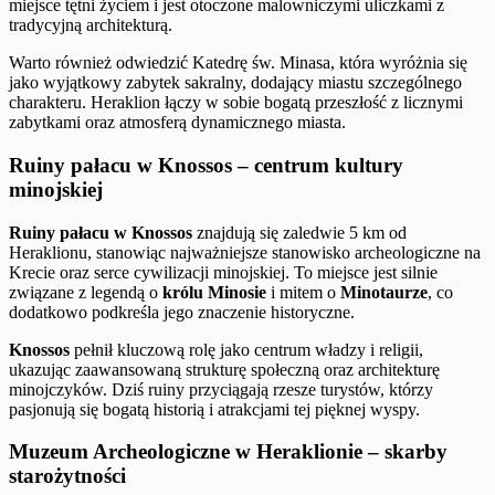
miejsce tętni życiem i jest otoczone malowniczymi uliczkami z
tradycyjną architekturą.
Warto również odwiedzić Katedrę św. Minasa, która wyróżnia się
jako wyjątkowy zabytek sakralny, dodający miastu szczególnego
charakteru. Heraklion łączy w sobie bogatą przeszłość z licznymi
zabytkami oraz atmosferą dynamicznego miasta.
Ruiny pałacu w Knossos – centrum kultury
minojskiej
Ruiny pałacu w Knossos
znajdują się zaledwie 5 km od
Heraklionu, stanowiąc najważniejsze stanowisko archeologiczne na
Krecie oraz serce cywilizacji minojskiej. To miejsce jest silnie
związane z legendą o
królu Minosie
i mitem o
Minotaurze
, co
dodatkowo podkreśla jego znaczenie historyczne.
Knossos
pełnił kluczową rolę jako centrum władzy i religii,
ukazując zaawansowaną strukturę społeczną oraz architekturę
minojczyków. Dziś ruiny przyciągają rzesze turystów, którzy
pasjonują się bogatą historią i atrakcjami tej pięknej wyspy.
Muzeum Archeologiczne w Heraklionie – skarby
starożytności