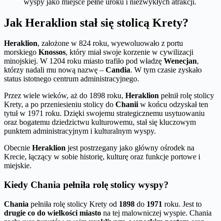
wyspy jako miejsce pełne uroku i niezwykłych atrakcji.
Jak Heraklion stał się stolicą Krety?
Heraklion
, założone w 824 roku, wyewoluowało z portu
morskiego
Knossos
, który miał swoje korzenie w cywilizacji
minojskiej. W 1204 roku miasto trafiło pod władzę
Wenecjan
,
którzy nadali mu nową nazwę –
Candia
. W tym czasie zyskało
status istotnego centrum administracyjnego.
Przez wiele wieków, aż do 1898 roku,
Heraklion
pełnił rolę stolicy
Krety, a po przeniesieniu stolicy do
Chanii
w końcu odzyskał ten
tytuł w 1971 roku. Dzięki swojemu strategicznemu usytuowaniu
oraz bogatemu dziedzictwu kulturowemu, stał się kluczowym
punktem administracyjnym i kulturalnym wyspy.
Obecnie
Heraklion
jest postrzegany jako główny ośrodek na
Krecie, łączący w sobie historię, kulturę oraz funkcje portowe i
miejskie.
Kiedy Chania pełniła rolę stolicy wyspy?
Chania
pełniła rolę stolicy Krety od
1898
do
1971
roku. Jest to
drugie co do wielkości miasto
na tej malowniczej wyspie. Chania