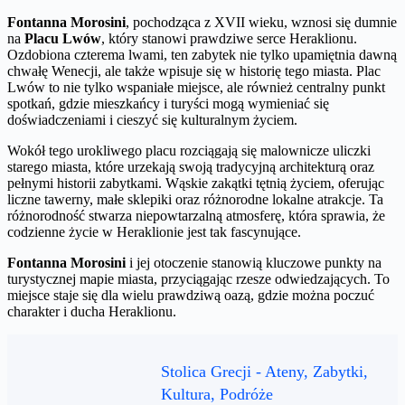
Fontanna Morosini
, pochodząca z XVII wieku, wznosi się dumnie
na
Placu Lwów
, który stanowi prawdziwe serce Heraklionu.
Ozdobiona czterema lwami, ten zabytek nie tylko upamiętnia dawną
chwałę Wenecji, ale także wpisuje się w historię tego miasta. Plac
Lwów to nie tylko wspaniałe miejsce, ale również centralny punkt
spotkań, gdzie mieszkańcy i turyści mogą wymieniać się
doświadczeniami i cieszyć się kulturalnym życiem.
Wokół tego urokliwego placu rozciągają się malownicze uliczki
starego miasta, które urzekają swoją tradycyjną architekturą oraz
pełnymi historii zabytkami. Wąskie zakątki tętnią życiem, oferując
liczne tawerny, małe sklepiki oraz różnorodne lokalne atrakcje. Ta
różnorodność stwarza niepowtarzalną atmosferę, która sprawia, że
codzienne życie w Heraklionie jest tak fascynujące.
Fontanna Morosini
i jej otoczenie stanowią kluczowe punkty na
turystycznej mapie miasta, przyciągając rzesze odwiedzających. To
miejsce staje się dla wielu prawdziwą oazą, gdzie można poczuć
charakter i ducha Heraklionu.
Stolica Grecji - Ateny, Zabytki,
Kultura, Podróże