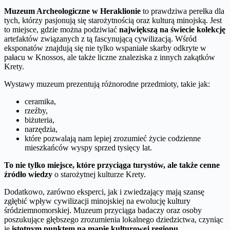
Muzeum Archeologiczne w Heraklionie
to prawdziwa perełka dla
tych, którzy pasjonują się starożytnością oraz kulturą minojską. Jest
to miejsce, gdzie można podziwiać
największą na świecie kolekcję
artefaktów związanych z tą fascynującą cywilizacją. Wśród
eksponatów znajdują się nie tylko wspaniałe skarby odkryte w
pałacu w Knossos, ale także liczne znaleziska z innych zakątków
Krety.
Wystawy muzeum prezentują różnorodne przedmioty, takie jak:
ceramika,
rzeźby,
biżuteria,
narzędzia,
które pozwalają nam lepiej zrozumieć życie codzienne
mieszkańców wyspy sprzed tysięcy lat.
To nie tylko miejsce, które przyciąga turystów, ale także cenne
źródło wiedzy
o starożytnej kulturze Krety.
Dodatkowo, zarówno eksperci, jak i zwiedzający mają szansę
zgłębić wpływ cywilizacji minojskiej na ewolucję kultury
śródziemnomorskiej. Muzeum przyciąga badaczy oraz osoby
poszukujące głębszego zrozumienia lokalnego dziedzictwa, czyniąc
je
istotnym punktem na mapie kulturowej regionu.