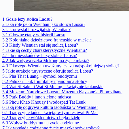
1
Gdzie leży stolica Laosu?
2
Jaką rolę pełni Wientian jako stolica Laosu?
3
Jak powstał i rozwijał się Wientian?
3.1
Główne etapy w historii Laosu
3.2
Kolonialne dziedzictwo francuskie w mieście
3.3
Kiedy Wientian stał się stolicą Laosu?
4
Jakie są cechy charakterystyczne Wientianu?
4.1
Ilu mieszkańców liczy stolica Laosu?
4.2
Jak wpływa rzeka Mekong na życie miasta?
4.3
Dlaczego Wientian uważany jest za najspokojniejszą stolicę?
5
Jakie atrakcje turystyczne oferuje stolica Laosu?
5.1
Pha That Luang – symbol buddyzmu
5.2
Patuxai – łuk triumfalny i panorama stolicy
5.3
Wat Si Saket i Wat Si Muang – świątynie laotańskie
5.4
Muzeum Narodowe Laosu i Muzeum Kaysone’a Phomvihane
5.5
Park Buddy i inne zielone miejsca
5.6
Phou Khao Khouay i wodospad Tat Leuk
6
Jaką rolę odgrywa kultura laotańska w Wientianie?
6.1
Tradycyjne tańce i święta, w tym festiwal Pi Mai
6.2
Tradycyjne włókiennictwo i rękodzieło
6.3
Wpływ buddyzmu na życie codzienne
7
Jak wygląda codzienne życie mieszkańców stolicy?