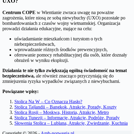
UXO?
Centrum COPE
w Wientianie zwraca uwagę na poważne
zagrożenia, które niosą ze sobą niewybuchy (UXO) pozostałe po
bombardowaniach z czasów wojny wietnamskiej. Organizacja
prowadzi działania edukacyjne, mające na celu:
uświadamianie mieszkańcom i turystom o tych
niebezpieczeństwach,
wprowadzanie różnych środków prewencyjnych,
oferowanie pomocy rehabilitacyjnej dla osób, które doznały
obrażeń w wyniku eksplozji.
Działania te nie tylko zwiększają ogólną świadomość na temat
bezpieczeństwa,
ale również znacząco przyczyniają się do
zmniejszenia ryzyka wypadków związanych z niewybuchami.
Powiązane wpisy:
Stolica Na W – Co Oznacza Hasło?
Stolica Tajlandii – Bangkok, Atrakcje, Porady, Koszty
Stolica Rosji – Moskwa, Historia, Atrakcje, Metro
Stolica Tunezji – Informacje, Atrakcje, Podróże, Porady
Słowenia Stolica – Lublana, Atrakcje, Zwiedzanie, Kuchnia
Copyright © 2026 -
Amb-norwegia.pl