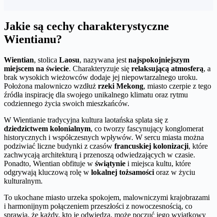
Jakie są cechy charakterystyczne
Wientianu?
Wientian
, stolica
Laosu
, nazywana jest
najspokojniejszym
miejscem na świecie
. Charakteryzuje się
relaksującą atmosferą
, a
brak wysokich wieżowców dodaje jej niepowtarzalnego uroku.
Położona malowniczo wzdłuż
rzeki Mekong
, miasto czerpie z tego
źródła inspirację dla swojego unikalnego klimatu oraz rytmu
codziennego życia swoich mieszkańców.
W Wientianie tradycyjna kultura laotańska splata się z
dziedzictwem kolonialnym
, co tworzy fascynujący konglomerat
historycznych i współczesnych wpływów. W sercu miasta można
podziwiać liczne budynki z czasów
francuskiej kolonizacji
, które
zachwycają architekturą i przenoszą odwiedzających w czasie.
Ponadto, Wientian obfituje w
świątynie
i miejsca kultu, które
odgrywają kluczową rolę w
lokalnej tożsamości
oraz w życiu
kulturalnym.
To ukochane miasto urzeka spokojem, malowniczymi krajobrazami
i harmonijnym połączeniem przeszłości z nowoczesnością, co
sprawia, że każdy, kto je odwiedza, może poczuć jego wyjątkowy