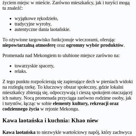
życiem miejsc w mieście. Zarówno mieszkańcy, jak i turyści mogą
tu znaleźć:
wyjątkowe rękodzieło,
tradycyjne wyroby,
autentyczne dania laotańskie.
To ożywione targowisko funkcjonuje wieczorami, oferując
niepowtarzalną atmosferę
oraz
ogromny wybór produktów
.
Promenada nad Mekongiem to ulubione miejsce zarówno na:
towarzyskie spacery,
relaks.
Z tego punktu rozpościerają się zapierające dech w piersiach widoki
na rozległą rzekę. To kluczowy obszar społeczny, gdzie lokalni
mieszkańcy zbierają się, odpoczywają i cieszą spokojem otaczającej
ich natury. Nocą promenada przyciąga zarówno rodzime osoby, jak
i turystów, łącząc w sobie
elementy kultury, rekreacji oraz
codziennego życia
w rejonie Mekongu.
Kawa laotańska i kuchnia: Khao niew
Kawa laotańska
to niezwykle wartościowy napój, który zachwyca