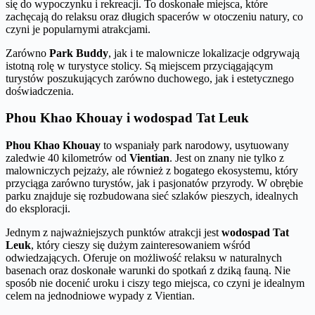
się do wypoczynku i rekreacji. To doskonałe miejsca, które
zachęcają do relaksu oraz długich spacerów w otoczeniu natury, co
czyni je popularnymi atrakcjami.
Zarówno
Park Buddy
, jak i te malownicze lokalizacje odgrywają
istotną rolę w turystyce stolicy. Są miejscem przyciągającym
turystów poszukujących zarówno duchowego, jak i estetycznego
doświadczenia.
Phou Khao Khouay i wodospad Tat Leuk
Phou Khao Khouay
to wspaniały park narodowy, usytuowany
zaledwie 40 kilometrów od
Vientian
. Jest on znany nie tylko z
malowniczych pejzaży, ale również z bogatego ekosystemu, który
przyciąga zarówno turystów, jak i pasjonatów przyrody. W obrębie
parku znajduje się rozbudowana sieć szlaków pieszych, idealnych
do eksploracji.
Jednym z najważniejszych punktów atrakcji jest
wodospad Tat
Leuk
, który cieszy się dużym zainteresowaniem wśród
odwiedzających. Oferuje on możliwość relaksu w naturalnych
basenach oraz doskonałe warunki do spotkań z dziką fauną. Nie
sposób nie docenić uroku i ciszy tego miejsca, co czyni je idealnym
celem na jednodniowe wypady z Vientian.