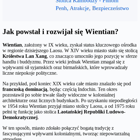
Stolica Kambodży - Phnom
Penh, Atrakcje, Bezpieczeństwo
Jak powstał i rozwijał się Wientian?
Wientian
, założony w IX wieku, zyskał status kluczowego ośrodka
w regionie dzisiejszego Laosu. W XIV wieku miasto stało się stolicą
Królestwa Lan Xang
, co znacząco umocniło jego pozycję w sferze
handlu i buddyzmu. Przez wieki jednak Wientian zmagał się z
wpływami sił syjamskich oraz birmańskich, które wprowadzały
liczne niepokoje polityczne.
Na przykład, pod koniec XIX wieku całe miasto znalazło się pod
francuską dominacją
, będąc częścią Indochin. Ten okres
pozostawił po sobie trwałe ślady widoczne w kolonialnej
architekturze oraz licznych budynkach. Po uzyskaniu niepodległości
w 1954 roku Wientian przyjął miano stolicy Laosu, a od 1975 roku
pełni tę funkcję jako stolica
Laotańskiej Republiki Ludowo-
Demokratycznej
.
W ten sposób, miasto zdołało połączyć bogatą tradycję z
fascynującymi wpływami kolonialnymi, tworząc niepowtarzalną
atmosferę.