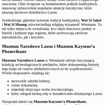
znaczenia. Obie świątynie są fundamentem praktyk buddyjskich,
stanowiąc jednocześnie popularne atrakcje turystyczne, które
ukazują duchowe dziedzictwo Laosu.
Symbolizując głębokie korzenie tradycji buddyjskiej,
Wat Si Saket
i
Wat Si Muang
odzwierciedlają religijną tożsamość Wientianu. To
nie tylko miejsca do zwiedzania, lecz także kluczowe punkty w
historii i kulturze tego regionu, które zachwycają zarówno
mieszkańców, jak i turystów.
Muzeum Narodowe Laosu i Muzeum Kaysone’a
Phomvihane
Muzeum Narodowe Laosu
w Wientianie oferuje fascynującą
kolekcję archeologicznych artefaktów, które dokumentują historię
tego kraju od czasów prehistorycznych aż do współczesności.
Wśród eksponatów znajdują się:
niezwykłe zabytki kultury,
cenne dokumenty,
materiały dotyczące ruchu rewolucyjnego,
który odegrał istotną rolę w kształtowaniu dzisiejszego Laosu.
Nieopodal mieści się
Muzeum Kaysone’a Phomvihane
,