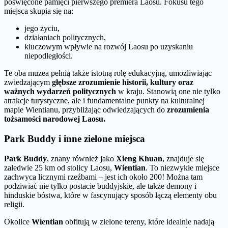
poświęcone pamięci pierwszego premiera Laosu. Fokusu tego
miejsca skupia się na:
jego życiu,
działaniach politycznych,
kluczowym wpływie na rozwój Laosu po uzyskaniu
niepodległości.
Te oba muzea pełnią także istotną rolę edukacyjną, umożliwiając
zwiedzającym
głębsze zrozumienie historii, kultury oraz
ważnych wydarzeń politycznych
w kraju. Stanowią one nie tylko
atrakcje turystyczne, ale i fundamentalne punkty na kulturalnej
mapie Wientianu, przybliżając odwiedzających do
zrozumienia
tożsamości narodowej Laosu.
Park Buddy i inne zielone miejsca
Park Buddy
, znany również jako
Xieng Khuan
, znajduje się
zaledwie 25 km od stolicy Laosu,
Wientian
. To niezwykłe miejsce
zachwyca licznymi rzeźbami – jest ich około 200! Można tam
podziwiać nie tylko postacie buddyjskie, ale także demony i
hinduskie bóstwa, które w fascynujący sposób łączą elementy obu
religii.
Okolice
Wientian
obfitują w zielone tereny, które idealnie nadają