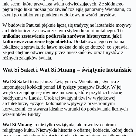
miejscem, które przyciąga wielu odwiedzających. Ze siódmego
piętra tego łuku można podziwiać rozległą panoramę Wientianu, co
czyni go ulubionym punktem widokowym wśród turystów.
W budowie Patuxai pięknie łączą się tradycyjne laotańskie motywy
architektoniczne z nowoczesnym stylem łuku triumfalnego.
To
unikalne zestawienie podkreśla zarówno historyczne, jak i
kulturowe znaczenie tego obiektu.
Dodatkowo jego centralna
lokalizacja sprawia, że łatwo można do niego dotrzeć, co sprawia,
że jest chętnie odwiedzany przez mieszkańców oraz turystów z
różnych zakątków świata.
Wat Si Saket i Wat Si Muang – świątynie laotańskie
Wat Si Saket
to najstarsza świątynia w Wientianie, słynąca z
imponującej kolekcji ponad
10 tysięcy
posągów Buddy. W jej
wnętrzu znajduje się również muzeum, które przybliża historię
buddyzmu w Laosie. Urok tej świątyni tkwi w wyjątkowej
architekturze, łączącej kolonialne wpływy z przestronnymi
korytarzami, co stwarza idealne warunki do podziwiania licznych
wizerunków Buddy.
Wat Si Muang
to nie tylko świątynia, ale również centrum
religijnego kultu. Niezwykła historia o ofiarnej kobiecie, której duch
ma za zadanie chronić miasto, dodaje temu miejscu wyjątkowego