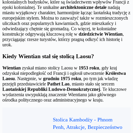
kolonialnych budynków, które są świadectwem wpływów Francji z
epoki kolonialnej. Te unikalne
architektoniczne detale
nadają
miastu wyjątkowy charakter, harmonijnie łącząc laotańską tradycję z
europejskim stylem. Można to zauważyć także w rozmieszczonych
uliczkach oraz popularnych kawiarniach, gdzie mieszkańcy i
odwiedzający chętnie się gromadzą. Co więcej, te kolonialne
konstrukcje odgrywają kluczową rolę w
dziedzictwie Wientian
,
przyciągając rzesze turystów, którzy pragną odkryć ich historię i
urok.
Kiedy Wientian stał się stolicą Laosu?
Wientian
zyskał miano stolicy Laosu w
1953 roku
, gdy kraj
odzyskał niepodległość od Francji i ogłosił utworzenie
Królestwa
Laosu
. Następnie, w
grudniu 1975 roku
, po tym jak władzę
przejęli przedstawiciele
Pathet Lao
, miasto stało się sercem
Laotańskiej Republiki Ludowo-Demokratycznej
. Te kluczowe
wydarzenia uwypuklają znaczenie Wientianu jako głównego
ośrodka politycznego oraz administracyjnego w kraju.
Stolica Kambodży - Phnom
Penh, Atrakcje, Bezpieczeństwo