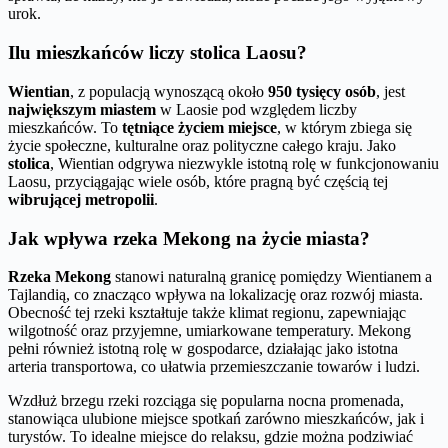
urok.
Ilu mieszkańców liczy stolica Laosu?
Wientian
, z populacją wynoszącą około
950 tysięcy osób
, jest
największym miastem
w Laosie pod względem liczby
mieszkańców. To
tętniące życiem miejsce
, w którym zbiega się
życie społeczne, kulturalne oraz polityczne całego kraju. Jako
stolica
, Wientian odgrywa niezwykle istotną rolę w funkcjonowaniu
Laosu, przyciągając wiele osób, które pragną być częścią tej
wibrującej metropolii
.
Jak wpływa rzeka Mekong na życie miasta?
Rzeka Mekong
stanowi naturalną granicę pomiędzy Wientianem a
Tajlandią, co znacząco wpływa na lokalizację oraz rozwój miasta.
Obecność tej rzeki kształtuje także klimat regionu, zapewniając
wilgotność oraz przyjemne, umiarkowane temperatury. Mekong
pełni również istotną rolę w gospodarce, działając jako istotna
arteria transportowa, co ułatwia przemieszczanie towarów i ludzi.
Wzdłuż brzegu rzeki rozciąga się popularna nocna promenada,
stanowiąca ulubione miejsce spotkań zarówno mieszkańców, jak i
turystów. To idealne miejsce do relaksu, gdzie można podziwiać