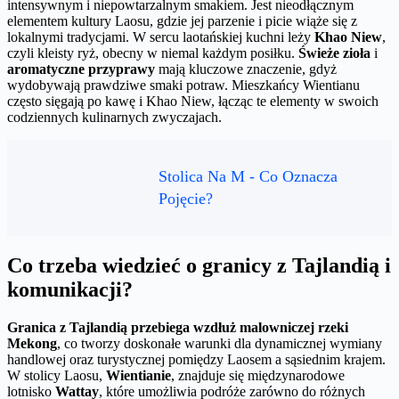
intensywnym i niepowtarzalnym smakiem. Jest nieodłącznym
elementem kultury Laosu, gdzie jej parzenie i picie wiąże się z
lokalnymi tradycjami. W sercu laotańskiej kuchni leży
Khao Niew
,
czyli kleisty ryż, obecny w niemal każdym posiłku.
Świeże zioła
i
aromatyczne przyprawy
mają kluczowe znaczenie, gdyż
wydobywają prawdziwe smaki potraw. Mieszkańcy Wientianu
często sięgają po kawę i Khao Niew, łącząc te elementy w swoich
codziennych kulinarnych zwyczajach.
Stolica Na M - Co Oznacza
Pojęcie?
Co trzeba wiedzieć o granicy z Tajlandią i
komunikacji?
Granica z Tajlandią przebiega wzdłuż malowniczej rzeki
Mekong
, co tworzy doskonałe warunki dla dynamicznej wymiany
handlowej oraz turystycznej pomiędzy Laosem a sąsiednim krajem.
W stolicy Laosu,
Wientianie
, znajduje się międzynarodowe
lotnisko
Wattay
, które umożliwia podróże zarówno do różnych