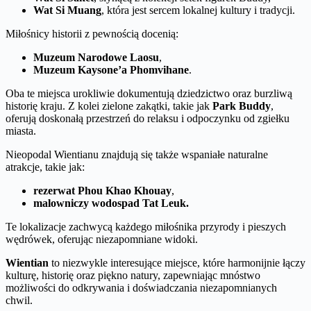
Wat Si Muang
, która jest sercem lokalnej kultury i tradycji.
Miłośnicy historii z pewnością docenią:
Muzeum Narodowe Laosu
,
Muzeum Kaysone’a Phomvihane
.
Oba te miejsca urokliwie dokumentują dziedzictwo oraz burzliwą
historię kraju. Z kolei zielone zakątki, takie jak
Park Buddy
,
oferują doskonałą przestrzeń do relaksu i odpoczynku od zgiełku
miasta.
Nieopodal Wientianu znajdują się także wspaniałe naturalne
atrakcje, takie jak:
rezerwat Phou Khao Khouay
,
malowniczy wodospad Tat Leuk.
Te lokalizacje zachwycą każdego miłośnika przyrody i pieszych
wędrówek, oferując niezapomniane widoki.
Wientian
to niezwykle interesujące miejsce, które harmonijnie łączy
kulturę, historię oraz piękno natury, zapewniając mnóstwo
możliwości do odkrywania i doświadczania niezapomnianych
chwil.