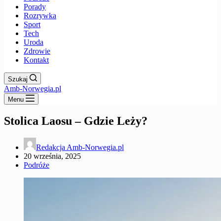
Porady
Rozrywka
Sport
Tech
Uroda
Zdrowie
Kontakt
Szukaj
Amb-Norwegia.pl
Menu
Stolica Laosu – Gdzie Leży?
Redakcja Amb-Norwegia.pl
20 września, 2025
Podróże