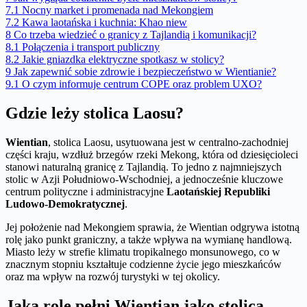
7.1
Nocny market i promenada nad Mekongiem
7.2
Kawa laotańska i kuchnia: Khao niew
8
Co trzeba wiedzieć o granicy z Tajlandią i komunikacji?
8.1
Połączenia i transport publiczny
8.2
Jakie gniazdka elektryczne spotkasz w stolicy?
9
Jak zapewnić sobie zdrowie i bezpieczeństwo w Wientianie?
9.1
O czym informuje centrum COPE oraz problem UXO?
Gdzie leży stolica Laosu?
Wientian
, stolica Laosu, usytuowana jest w centralno-zachodniej
części kraju, wzdłuż brzegów rzeki Mekong, która od dziesięcioleci
stanowi naturalną granicę z Tajlandią. To jedno z najmniejszych
stolic w Azji Południowo-Wschodniej, a jednocześnie kluczowe
centrum polityczne i administracyjne
Laotańskiej Republiki
Ludowo-Demokratycznej
.
Jej położenie nad Mekongiem sprawia, że Wientian odgrywa istotną
rolę jako punkt graniczny, a także wpływa na wymianę handlową.
Miasto leży w strefie klimatu tropikalnego monsunowego, co w
znacznym stopniu kształtuje codzienne życie jego mieszkańców
oraz ma wpływ na rozwój turystyki w tej okolicy.
Jaką rolę pełni Wientian jako stolica