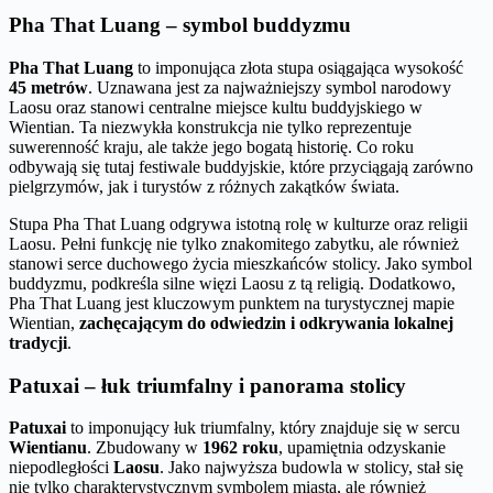
Pha That Luang – symbol buddyzmu
Pha That Luang
to imponująca złota stupa osiągająca wysokość
45 metrów
. Uznawana jest za najważniejszy symbol narodowy
Laosu oraz stanowi centralne miejsce kultu buddyjskiego w
Wientian. Ta niezwykła konstrukcja nie tylko reprezentuje
suwerenność kraju, ale także jego bogatą historię. Co roku
odbywają się tutaj festiwale buddyjskie, które przyciągają zarówno
pielgrzymów, jak i turystów z różnych zakątków świata.
Stupa Pha That Luang odgrywa istotną rolę w kulturze oraz religii
Laosu. Pełni funkcję nie tylko znakomitego zabytku, ale również
stanowi serce duchowego życia mieszkańców stolicy. Jako symbol
buddyzmu, podkreśla silne więzi Laosu z tą religią. Dodatkowo,
Pha That Luang jest kluczowym punktem na turystycznej mapie
Wientian,
zachęcającym do odwiedzin i odkrywania lokalnej
tradycji
.
Patuxai – łuk triumfalny i panorama stolicy
Patuxai
to imponujący łuk triumfalny, który znajduje się w sercu
Wientianu
. Zbudowany w
1962 roku
, upamiętnia odzyskanie
niepodległości
Laosu
. Jako najwyższa budowla w stolicy, stał się
nie tylko charakterystycznym symbolem miasta, ale również