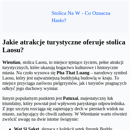
Stolica Na W - Co Oznacza
Hasło?
Jakie atrakcje turystyczne oferuje stolica
Laosu?
Wientian
, stolica Laosu, to miejsce tętniące życiem, pełne atrakcji
turystycznych, które ukazują bogactwo kulturowe i historyczne
miasta. Na czoło wysuwa się
Pha That Luang
– narodowy symbol
Laosu, który jest najważniejszą buddyjską budowlą w kraju. To
miejsce przyciąga zarówno pielgrzymów, jak i turystów pragnących
odkryć jego duchowy wymiar.
Innym popularnym punktem jest
Patuxai
, majestatyczny łuk
triumfalny, który powstał pod wpływem paryskiego odpowiednika.
Z jego szczytu rozciąga się zapierający dech w piersiach widok na
miasto, zachęcający do chwili zadumy. W Wientianie warto również
zwrócić uwagę na dwie istotne świątynie:
Wat Si Saket
, słynącą z kolekcji setek figurek Buddy,