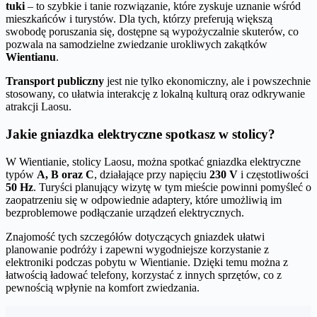
tuki
– to szybkie i tanie rozwiązanie, które zyskuje uznanie wśród
mieszkańców i turystów. Dla tych, którzy preferują większą
swobodę poruszania się, dostępne są wypożyczalnie skuterów, co
pozwala na samodzielne zwiedzanie urokliwych zakątków
Wientianu
.
Transport publiczny
jest nie tylko ekonomiczny, ale i powszechnie
stosowany, co ułatwia interakcję z lokalną kulturą oraz odkrywanie
atrakcji Laosu.
Jakie gniazdka elektryczne spotkasz w stolicy?
W Wientianie, stolicy Laosu, można spotkać gniazdka elektryczne
typów
A, B oraz C
, działające przy napięciu
230 V
i częstotliwości
50 Hz
. Turyści planujący wizytę w tym mieście powinni pomyśleć o
zaopatrzeniu się w odpowiednie adaptery, które umożliwią im
bezproblemowe podłączanie urządzeń elektrycznych.
Znajomość tych szczegółów dotyczących gniazdek ułatwi
planowanie podróży i zapewni wygodniejsze korzystanie z
elektroniki podczas pobytu w Wientianie. Dzięki temu można z
łatwością ładować telefony, korzystać z innych sprzętów, co z
pewnością wpłynie na komfort zwiedzania.