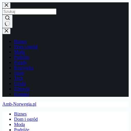
Przejdź
do
treści
Brak
wyników
Biznes
Dom i ogród
Moda
Podróże
Porady
Rozrywka
Sport
Tech
Uroda
Zdrowie
Kontakt
Amb-Norwegia.pl
Biznes
Dom i ogród
Moda
Podróże