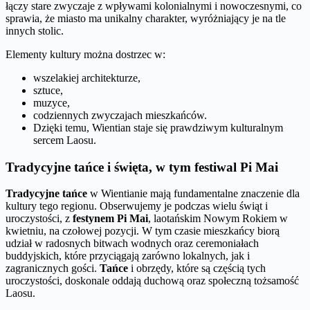
łączy stare zwyczaje z wpływami kolonialnymi i nowoczesnymi, co
sprawia, że miasto ma unikalny charakter, wyróżniający je na tle
innych stolic.
Elementy kultury można dostrzec w:
wszelakiej architekturze,
sztuce,
muzyce,
codziennych zwyczajach mieszkańców.
Dzięki temu, Wientian staje się prawdziwym kulturalnym
sercem Laosu.
Tradycyjne tańce i święta, w tym festiwal Pi Mai
Tradycyjne tańce
w Wientianie mają fundamentalne znaczenie dla
kultury tego regionu. Obserwujemy je podczas wielu świąt i
uroczystości, z
festynem Pi Mai
, laotańskim Nowym Rokiem w
kwietniu, na czołowej pozycji. W tym czasie mieszkańcy biorą
udział w radosnych bitwach wodnych oraz ceremoniałach
buddyjskich, które przyciągają zarówno lokalnych, jak i
zagranicznych gości.
Tańce
i obrzędy, które są częścią tych
uroczystości, doskonale oddają duchową oraz społeczną tożsamość
Laosu.