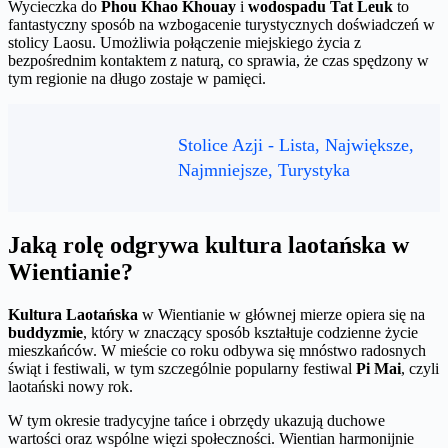
Wycieczka do
Phou Khao Khouay
i
wodospadu Tat Leuk
to
fantastyczny sposób na wzbogacenie turystycznych doświadczeń w
stolicy Laosu. Umożliwia połączenie miejskiego życia z
bezpośrednim kontaktem z naturą, co sprawia, że czas spędzony w
tym regionie na długo zostaje w pamięci.
Stolice Azji - Lista, Największe,
Najmniejsze, Turystyka
Jaką rolę odgrywa kultura laotańska w
Wientianie?
Kultura Laotańska
w Wientianie w głównej mierze opiera się na
buddyzmie
, który w znaczący sposób kształtuje codzienne życie
mieszkańców. W mieście co roku odbywa się mnóstwo radosnych
świąt i festiwali, w tym szczególnie popularny festiwal
Pi Mai
, czyli
laotański nowy rok.
W tym okresie tradycyjne tańce i obrzędy ukazują duchowe
wartości oraz wspólne więzi społeczności. Wientian harmonijnie