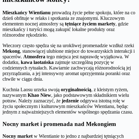
Mieszkańcy Wientianu
prowadzą życie pełne spokoju, które na co
dzień obfituje w relaks i spotkania ze znajomymi. Kluczowym
elementem nocnej atmosfery są
tętniące życiem markety
, gdzie
mieszkańcy i turyści mogą zakupić lokalne produkty oraz
różnorodne rękodzieło.
Wieczory często spędza się na urokliwej promenadzie wzdłuż rzeki
Mekong
, stanowiącej ulubione miejsce do towarzyskich interakcji i
spacerów.
Atmosfera
tego miejsca jest naprawdę wyjątkowa. W
dodatku,
kawa laotańska
zajmuje szczególną pozycję w
codziennych rytuałach. Kawiarnie zachwycają różnorodnością jej
przyrządzania, a jej intensywny aromat uprzyjemnia poranki oraz
chwile w ciągu dnia.
Kuchnia Laosu urzeka swoją
oryginalnością
, z kleistym ryżem,
nazywanym
Khao Niew
, jako podstawowym składnikiem wielu
potraw. Należy zaznaczyć, że
jedzenie
odgrywa istotną rolę w
życiu społecznym i kulturowym mieszkańców Wientianu, będąc
jednym z najważniejszych elementów wspólnego spędzania czasu.
Nocny market i promenada nad Mekongiem
Nocny market
w Wientianie to jedno z najbardziej tętniących