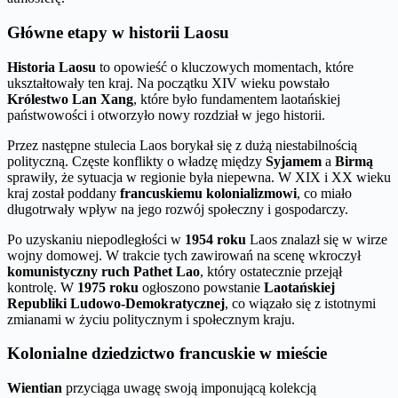
Główne etapy w historii Laosu
Historia Laosu
to opowieść o kluczowych momentach, które
ukształtowały ten kraj. Na początku XIV wieku powstało
Królestwo Lan Xang
, które było fundamentem laotańskiej
państwowości i otworzyło nowy rozdział w jego historii.
Przez następne stulecia Laos borykał się z dużą niestabilnością
polityczną. Częste konflikty o władzę między
Syjamem
a
Birmą
sprawiły, że sytuacja w regionie była niepewna. W XIX i XX wieku
kraj został poddany
francuskiemu kolonializmowi
, co miało
długotrwały wpływ na jego rozwój społeczny i gospodarczy.
Po uzyskaniu niepodległości w
1954 roku
Laos znalazł się w wirze
wojny domowej. W trakcie tych zawirowań na scenę wkroczył
komunistyczny ruch Pathet Lao
, który ostatecznie przejął
kontrolę. W
1975 roku
ogłoszono powstanie
Laotańskiej
Republiki Ludowo-Demokratycznej
, co wiązało się z istotnymi
zmianami w życiu politycznym i społecznym kraju.
Kolonialne dziedzictwo francuskie w mieście
Wientian
przyciąga uwagę swoją imponującą kolekcją