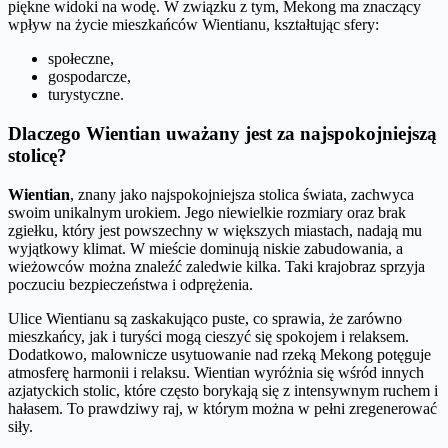
piękne widoki na wodę. W związku z tym, Mekong ma znaczący
wpływ na życie mieszkańców Wientianu, kształtując sfery:
społeczne,
gospodarcze,
turystyczne.
Dlaczego Wientian uważany jest za najspokojniejszą
stolicę?
Wientian
, znany jako najspokojniejsza stolica świata, zachwyca
swoim unikalnym urokiem. Jego niewielkie rozmiary oraz brak
zgiełku, który jest powszechny w większych miastach, nadają mu
wyjątkowy klimat. W mieście dominują niskie zabudowania, a
wieżowców można znaleźć zaledwie kilka. Taki krajobraz sprzyja
poczuciu bezpieczeństwa i odprężenia.
Ulice Wientianu są zaskakująco puste, co sprawia, że zarówno
mieszkańcy, jak i turyści mogą cieszyć się spokojem i relaksem.
Dodatkowo, malownicze usytuowanie nad rzeką Mekong potęguje
atmosferę harmonii i relaksu. Wientian wyróżnia się wśród innych
azjatyckich stolic, które często borykają się z intensywnym ruchem i
hałasem. To prawdziwy raj, w którym można w pełni zregenerować
siły.