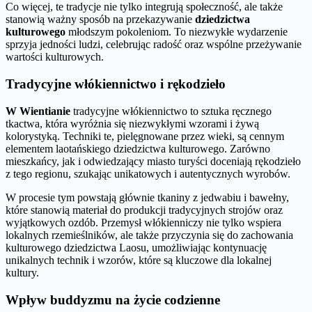
Co więcej, te tradycje nie tylko integrują społeczność, ale także
stanowią ważny sposób na przekazywanie
dziedzictwa
kulturowego
młodszym pokoleniom. To niezwykłe wydarzenie
sprzyja jedności ludzi, celebrując radość oraz wspólne przeżywanie
wartości kulturowych.
Tradycyjne włókiennictwo i rękodzieło
W Wientianie
tradycyjne włókiennictwo to sztuka ręcznego
tkactwa, która wyróżnia się niezwykłymi wzorami i żywą
kolorystyką. Techniki te, pielęgnowane przez wieki, są cennym
elementem laotańskiego dziedzictwa kulturowego. Zarówno
mieszkańcy, jak i odwiedzający miasto turyści doceniają rękodzieło
z tego regionu, szukając unikatowych i autentycznych wyrobów.
W procesie tym powstają głównie tkaniny z jedwabiu i bawełny,
które stanowią materiał do produkcji tradycyjnych strojów oraz
wyjątkowych ozdób. Przemysł włókienniczy nie tylko wspiera
lokalnych rzemieślników, ale także przyczynia się do zachowania
kulturowego dziedzictwa Laosu, umożliwiając kontynuację
unikalnych technik i wzorów, które są kluczowe dla lokalnej
kultury.
Wpływ buddyzmu na życie codzienne