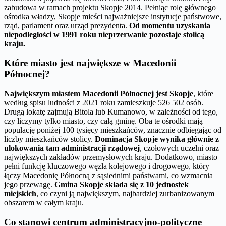
zabudowa w ramach projektu Skopje 2014. Pełniąc rolę głównego
ośrodka władzy, Skopje mieści najważniejsze instytucje państwowe,
rząd, parlament oraz urząd prezydenta.
Od momentu uzyskania
niepodległości w 1991 roku nieprzerwanie pozostaje stolicą
kraju.
Które miasto jest największe w Macedonii
Północnej?
Największym miastem Macedonii Północnej jest Skopje
, które
według spisu ludności z 2021 roku zamieszkuje 526 502 osób.
Drugą lokatę zajmują Bitola lub Kumanowo, w zależności od tego,
czy liczymy tylko miasto, czy całą gminę. Oba te ośrodki mają
populację poniżej 100 tysięcy mieszkańców, znacznie odbiegając od
liczby mieszkańców stolicy.
Dominacja Skopje wynika głównie z
ulokowania tam administracji rządowej
, czołowych uczelni oraz
największych zakładów przemysłowych kraju. Dodatkowo, miasto
pełni funkcję kluczowego węzła kolejowego i drogowego, który
łączy Macedonię Północną z sąsiednimi państwami, co wzmacnia
jego przewagę.
Gmina Skopje składa się z 10 jednostek
miejskich
, co czyni ją największym, najbardziej zurbanizowanym
obszarem w całym kraju.
Co stanowi centrum administracyjno-polityczne