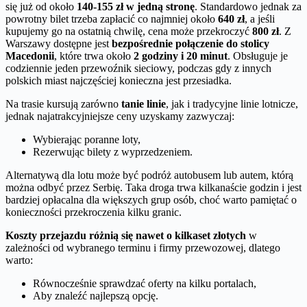
się już od około
140-155 zł w jedną stronę
. Standardowo jednak za
powrotny bilet trzeba zapłacić co najmniej około
640 zł
, a jeśli
kupujemy go na ostatnią chwilę, cena może przekroczyć
800 zł
. Z
Warszawy dostępne jest
bezpośrednie połączenie do stolicy
Macedonii
, które trwa około
2 godziny i 20 minut
. Obsługuje je
codziennie jeden przewoźnik sieciowy, podczas gdy z innych
polskich miast najczęściej konieczna jest przesiadka.
Na trasie kursują zarówno
tanie linie
, jak i tradycyjne linie lotnicze,
jednak najatrakcyjniejsze ceny uzyskamy zazwyczaj:
Wybierając poranne loty,
Rezerwując bilety z wyprzedzeniem.
Alternatywą dla lotu może być podróż autobusem lub autem, którą
można odbyć przez Serbię. Taka droga trwa kilkanaście godzin i jest
bardziej opłacalna dla większych grup osób, choć warto pamiętać o
konieczności przekroczenia kilku granic.
Koszty przejazdu różnią się nawet o kilkaset złotych
w
zależności od wybranego terminu i firmy przewozowej, dlatego
warto:
Równocześnie sprawdzać oferty na kilku portalach,
Aby znaleźć najlepszą opcję.