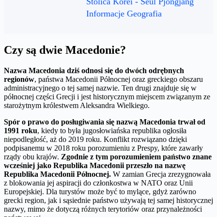
Stolica Korei - Seul Pjongjang
Informacje Geografia
Czy są dwie Macedonie?
Nazwa Macedonia dziś odnosi się do dwóch odrębnych
regionów
, państwa Macedonii Północnej oraz greckiego obszaru
administracyjnego o tej samej nazwie. Ten drugi znajduje się w
północnej części Grecji i jest historycznym miejscem związanym ze
starożytnym królestwem Aleksandra Wielkiego.
Spór o prawo do posługiwania się nazwą Macedonia trwał od
1991 roku
, kiedy to była jugosłowiańska republika ogłosiła
niepodległość, aż do 2019 roku. Konflikt rozwiązano dzięki
podpisanemu w 2018 roku porozumieniu z Prespy, które zawarły
rządy obu krajów.
Zgodnie z tym porozumieniem państwo znane
wcześniej jako Republika Macedonii przeszło na nazwę
Republika Macedonii Północnej.
W zamian Grecja zrezygnowała
z blokowania jej aspiracji do członkostwa w NATO oraz Unii
Europejskiej. Dla turystów może być to mylące, gdyż zarówno
grecki region, jak i sąsiednie państwo używają tej samej historycznej
nazwy, mimo że dotyczą różnych terytoriów oraz przynależności