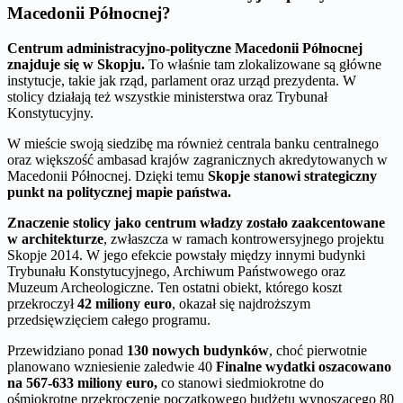
Macedonii Północnej?
Centrum administracyjno-polityczne Macedonii Północnej
znajduje się w Skopju.
To właśnie tam zlokalizowane są główne
instytucje, takie jak rząd, parlament oraz urząd prezydenta. W
stolicy działają też wszystkie ministerstwa oraz Trybunał
Konstytucyjny.
W mieście swoją siedzibę ma również centrala banku centralnego
oraz większość ambasad krajów zagranicznych akredytowanych w
Macedonii Północnej. Dzięki temu
Skopje stanowi strategiczny
punkt na politycznej mapie państwa.
Znaczenie stolicy jako centrum władzy zostało zaakcentowane
w architekturze
, zwłaszcza w ramach kontrowersyjnego projektu
Skopje 2014. W jego efekcie powstały między innymi budynki
Trybunału Konstytucyjnego, Archiwum Państwowego oraz
Muzeum Archeologiczne. Ten ostatni obiekt, którego koszt
przekroczył
42 miliony euro
, okazał się najdroższym
przedsięwzięciem całego programu.
Przewidziano ponad
130 nowych budynków
, choć pierwotnie
planowano wzniesienie zaledwie 40
Finalne wydatki oszacowano
na 567-633 miliony euro,
co stanowi siedmiokrotne do
ośmiokrotne przekroczenie początkowego budżetu wynoszącego 80