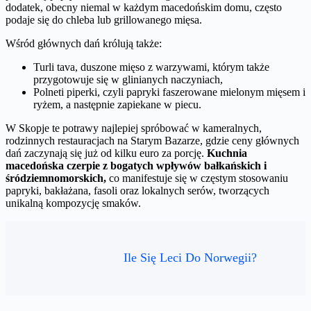
dodatek, obecny niemal w każdym macedońskim domu, często
podaje się do chleba lub grillowanego mięsa.
Wśród głównych dań królują także:
Turli tava, duszone mięso z warzywami, którym także
przygotowuje się w glinianych naczyniach,
Polneti piperki, czyli papryki faszerowane mielonym mięsem i
ryżem, a następnie zapiekane w piecu.
W Skopje te potrawy najlepiej spróbować w kameralnych,
rodzinnych restauracjach na Starym Bazarze, gdzie ceny głównych
dań zaczynają się już od kilku euro za porcję.
Kuchnia
macedońska czerpie z bogatych wpływów bałkańskich i
śródziemnomorskich,
co manifestuje się w częstym stosowaniu
papryki, bakłażana, fasoli oraz lokalnych serów, tworzących
unikalną kompozycję smaków.
Ile Się Leci Do Norwegii?