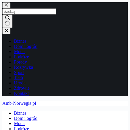
Przejdź
do
treści
Brak
wyników
Biznes
Dom i ogród
Moda
Podróże
Porady
Rozrywka
Sport
Tech
Uroda
Zdrowie
Kontakt
Amb-Norwegia.pl
Biznes
Dom i ogród
Moda
Podróże