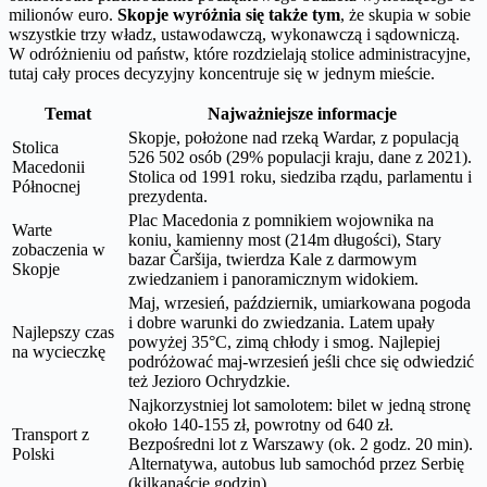
milionów euro.
Skopje wyróżnia się także tym
, że skupia w sobie
wszystkie trzy władz, ustawodawczą, wykonawczą i sądowniczą.
W odróżnieniu od państw, które rozdzielają stolice administracyjne,
tutaj cały proces decyzyjny koncentruje się w jednym mieście.
Temat
Najważniejsze informacje
Skopje, położone nad rzeką Wardar, z populacją
Stolica
526 502 osób (29% populacji kraju, dane z 2021).
Macedonii
Stolica od 1991 roku, siedziba rządu, parlamentu i
Północnej
prezydenta.
Plac Macedonia z pomnikiem wojownika na
Warte
koniu, kamienny most (214m długości), Stary
zobaczenia w
bazar Čaršija, twierdza Kale z darmowym
Skopje
zwiedzaniem i panoramicznym widokiem.
Maj, wrzesień, październik, umiarkowana pogoda
i dobre warunki do zwiedzania. Latem upały
Najlepszy czas
powyżej 35°C, zimą chłody i smog. Najlepiej
na wycieczkę
podróżować maj-wrzesień jeśli chce się odwiedzić
też Jezioro Ochrydzkie.
Najkorzystniej lot samolotem: bilet w jedną stronę
około 140-155 zł, powrotny od 640 zł.
Transport z
Bezpośredni lot z Warszawy (ok. 2 godz. 20 min).
Polski
Alternatywa, autobus lub samochód przez Serbię
(kilkanaście godzin).