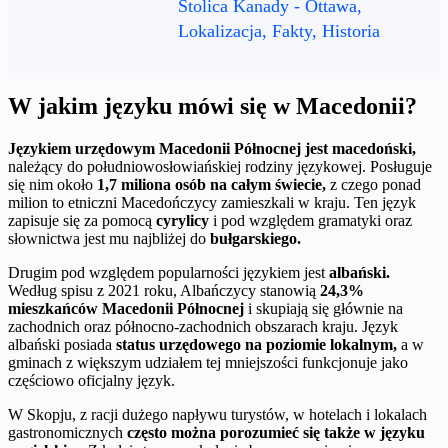
Stolica Kanady - Ottawa,
Lokalizacja, Fakty, Historia
W jakim języku mówi się w Macedonii?
Językiem urzędowym Macedonii Północnej jest macedoński,
należący do południowosłowiańskiej rodziny językowej. Posługuje
się nim około
1,7 miliona osób na całym świecie,
z czego ponad
milion to etniczni Macedończycy zamieszkali w kraju. Ten język
zapisuje się za pomocą
cyrylicy
i pod względem gramatyki oraz
słownictwa jest mu najbliżej do
bułgarskiego.
Drugim pod względem popularności językiem jest
albański.
Według spisu z 2021 roku, Albańczycy stanowią
24,3%
mieszkańców Macedonii Północnej
i skupiają się głównie na
zachodnich oraz północno-zachodnich obszarach kraju. Język
albański posiada
status urzędowego na poziomie lokalnym,
a w
gminach z większym udziałem tej mniejszości funkcjonuje jako
częściowo oficjalny język.
W Skopju, z racji dużego napływu turystów, w hotelach i lokalach
gastronomicznych
często można porozumieć się także w języku