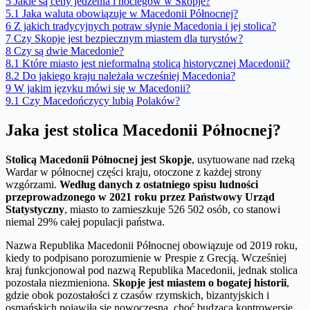
5
Jakie są ceny jedzenia i noclegów w Skopje?
5.1
Jaka waluta obowiązuje w Macedonii Północnej?
6
Z jakich tradycyjnych potraw słynie Macedonia i jej stolica?
7
Czy Skopje jest bezpiecznym miastem dla turystów?
8
Czy są dwie Macedonie?
8.1
Które miasto jest nieformalną stolicą historycznej Macedonii?
8.2
Do jakiego kraju należała wcześniej Macedonia?
9
W jakim języku mówi się w Macedonii?
9.1
Czy Macedończycy lubią Polaków?
Jaka jest stolica Macedonii Północnej?
Stolicą Macedonii Północnej jest Skopje
, usytuowane nad rzeką
Wardar w północnej części kraju, otoczone z każdej strony
wzgórzami.
Według danych z ostatniego spisu ludności
przeprowadzonego w 2021 roku przez Państwowy Urząd
Statystyczny
, miasto to zamieszkuje 526 502 osób, co stanowi
niemal 29% całej populacji państwa.
Nazwa Republika Macedonii Północnej obowiązuje od 2019 roku,
kiedy to podpisano porozumienie w Prespie z Grecją. Wcześniej
kraj funkcjonował pod nazwą Republika Macedonii, jednak stolica
pozostała niezmieniona.
Skopje jest miastem o bogatej historii
,
gdzie obok pozostałości z czasów rzymskich, bizantyjskich i
osmańskich pojawiła się nowoczesna, choć budząca kontrowersje