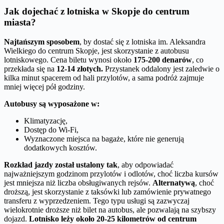
Jak dojechać z lotniska w Skopje do centrum
miasta?
Najtańszym sposobem
, by dostać się z lotniska im. Aleksandra
Wielkiego do centrum Skopje, jest skorzystanie z autobusu
lotniskowego. Cena biletu wynosi około
175-200 denarów
, co
przekłada się na
12-14 złotych.
Przystanek oddalony jest zaledwie o
kilka minut spacerem od hali przylotów, a sama podróż zajmuje
mniej więcej pół godziny.
Autobusy są wyposażone w:
Klimatyzację,
Dostęp do Wi-Fi,
Wyznaczone miejsca na bagaże, które nie generują
dodatkowych kosztów.
Rozkład jazdy został ustalony tak
, aby odpowiadać
najważniejszym godzinom przylotów i odlotów, choć liczba kursów
jest mniejsza niż liczba obsługiwanych rejsów.
Alternatywą
, choć
droższą, jest skorzystanie z taksówki lub zamówienie prywatnego
transferu z wyprzedzeniem. Tego typu usługi są zazwyczaj
wielokrotnie droższe niż bilet na autobus, ale pozwalają na szybszy
dojazd.
Lotnisko leży około 20-25 kilometrów od centrum