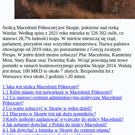
Stolicą Macedonii Północnej jest Skopje, położone nad rzeką
Wardar. Według spisu z 2021 roku mieszka tu 526 502 osób, co
stanowi 28,7% ludności kraju. W mieście mieszczą się rząd,
parlament, prezydent oraz wszystkie ministerstwa. Nazwa państwa
obowiązuje od 2019 roku, po porozumieniu z Grecją zwanym
Prespa. W jeden dzień można zobaczyć Plac Macedonia, Kamienny
Most, Stary Bazar oraz Twierdzę Kale. Wciąż powstają tam nowe
pomniki w ramach kontrowersyjnego projektu Skopje 2014. Walutą
jest denar, 100 MKD to około 7 złotych. Bezpośredni lot z
Warszawy trwa około 2 godziny i 20 minut.
1
Jaka jest stolica Macedonii Północnej?
1.1
Które miasto jest największe w Macedonii Północnej?
1.2
Co stanowi centrum administracyjno-polityczne Macedonii
Północnej?
2
Co warto zobaczyć w Skopje w jeden dzień?
2.1
Dlaczego w Skopje jest tak dużo pomników?
3
Kiedy najlepiej zaplanować wycieczkę do stolicy Macedonii?
4
Jak najtaniej dojechać z Polski do stolicy Macedonii?
4.1
Jak dojechać z lotniska w Skopje do centrum miasta?