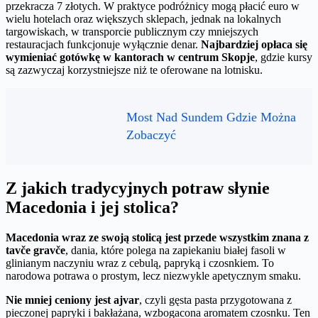
przekracza 7 złotych. W praktyce podróżnicy mogą płacić euro w
wielu hotelach oraz większych sklepach, jednak na lokalnych
targowiskach, w transporcie publicznym czy mniejszych
restauracjach funkcjonuje wyłącznie denar.
Najbardziej opłaca się
wymieniać gotówkę w kantorach w centrum Skopje
, gdzie kursy
są zazwyczaj korzystniejsze niż te oferowane na lotnisku.
Most Nad Sundem Gdzie Można
Zobaczyć
Z jakich tradycyjnych potraw słynie
Macedonia i jej stolica?
Macedonia wraz ze swoją stolicą jest przede wszystkim znana z
tavče gravče
, dania, które polega na zapiekaniu białej fasoli w
glinianym naczyniu wraz z cebulą, papryką i czosnkiem. To
narodowa potrawa o prostym, lecz niezwykle apetycznym smaku.
Nie mniej ceniony jest ajvar
, czyli gęsta pasta przygotowana z
pieczonej papryki i bakłażana, wzbogacona aromatem czosnku. Ten