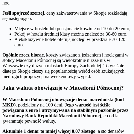
noc.
Jeśli spojrzeć szerzej
, ceny zakwaterowania w Skopje rozkładają
się następująco:
Miejsce w hostelu lub pensjonacie kosztuje od 10 do 20 euro,
Pokój w hotelu średniej klasy można znaleźć za 30-60 euro,
A ekskluzywne hotele oferują noclegi w przedziale 70-120
euro.
Ogólnie rzecz biorąc
, koszty związane z jedzeniem i noclegami w
stolicy Macedonii Północnej są wielokrotnie niższe niż w
Warszawie czy dużych miastach Europy Zachodniej. To właśnie
dlatego Skopje cieszy się popularnością wśród osób szukających
niedrogich propozycji na weekendowy wypad.
Jaka waluta obowiązuje w Macedonii Północnej?
W Macedonii Północnej obowiązuje denar macedoński (kod
MKD)
, podzielony na 100 deni.
Jego wartość jest ściśle
powiązana z euro i utrzymywana na stabilnym poziomie przez
Narodowy Bank Republiki Macedonii Północnej
, co od lat
gwarantuje pewność waluty.
Aktualnie 1 denar to mniej więcej 0,07 złotego
, a sto denarów