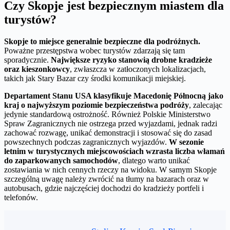
Czy Skopje jest bezpiecznym miastem dla
turystów?
Skopje to miejsce generalnie bezpieczne dla podróżnych.
Poważne przestępstwa wobec turystów zdarzają się tam
sporadycznie.
Największe ryzyko stanowią drobne kradzieże
oraz kieszonkowcy
, zwłaszcza w zatłoczonych lokalizacjach,
takich jak Stary Bazar czy środki komunikacji miejskiej.
Departament Stanu USA klasyfikuje Macedonię Północną jako
kraj o najwyższym poziomie bezpieczeństwa podróży
, zalecając
jedynie standardową ostrożność. Również Polskie Ministerstwo
Spraw Zagranicznych nie ostrzega przed wyjazdami, jednak radzi
zachować rozwagę, unikać demonstracji i stosować się do zasad
powszechnych podczas zagranicznych wyjazdów.
W sezonie
letnim w turystycznych miejscowościach wzrasta liczba włamań
do zaparkowanych samochodów
, dlatego warto unikać
zostawiania w nich cennych rzeczy na widoku. W samym Skopje
szczególną uwagę należy zwrócić na tłumy na bazarach oraz w
autobusach, gdzie najczęściej dochodzi do kradzieży portfeli i
telefonów.