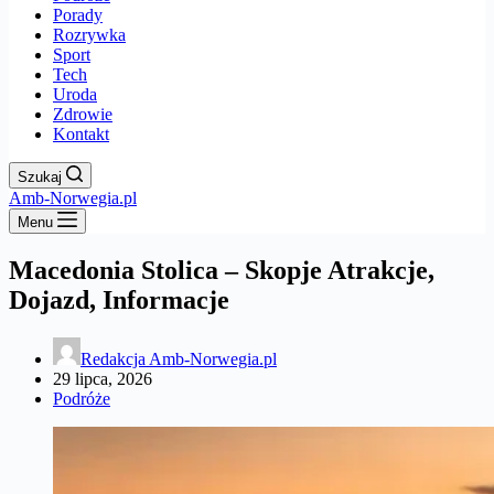
Porady
Rozrywka
Sport
Tech
Uroda
Zdrowie
Kontakt
Szukaj
Amb-Norwegia.pl
Menu
Macedonia Stolica – Skopje Atrakcje,
Dojazd, Informacje
Redakcja Amb-Norwegia.pl
29 lipca, 2026
Podróże