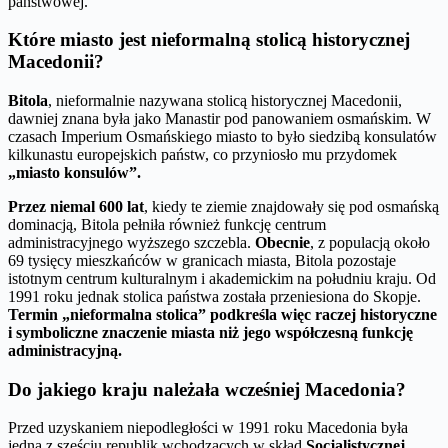
państwowej.
Które miasto jest nieformalną stolicą historycznej
Macedonii?
Bitola
, nieformalnie nazywana stolicą historycznej Macedonii,
dawniej znana była jako Manastir pod panowaniem osmańskim. W
czasach Imperium Osmańskiego miasto to było siedzibą konsulatów
kilkunastu europejskich państw, co przyniosło mu przydomek
„miasto konsulów”.
Przez niemal 600 lat
, kiedy te ziemie znajdowały się pod osmańską
dominacją, Bitola pełniła również funkcję centrum
administracyjnego wyższego szczebla.
Obecnie
, z populacją około
69 tysięcy mieszkańców w granicach miasta, Bitola pozostaje
istotnym centrum kulturalnym i akademickim na południu kraju. Od
1991 roku jednak stolica państwa została przeniesiona do Skopje.
Termin „nieformalna stolica” podkreśla więc raczej historyczne
i symboliczne znaczenie miasta niż jego współczesną funkcję
administracyjną.
Do jakiego kraju należała wcześniej Macedonia?
Przed uzyskaniem niepodległości w 1991 roku Macedonia była
jedną z sześciu republik wchodzących w skład
Socjalistycznej