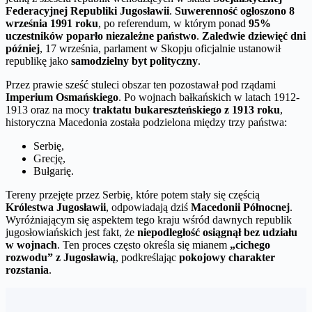
Federacyjnej Republiki Jugosławii
.
Suwerenność ogłoszono 8
września 1991 roku
, po referendum, w którym ponad
95%
uczestników poparło niezależne państwo
.
Zaledwie dziewięć dni
później
, 17 września, parlament w Skopju oficjalnie ustanowił
republikę jako
samodzielny byt polityczny
.
Przez prawie sześć stuleci obszar ten pozostawał pod rządami
Imperium Osmańskiego
. Po wojnach bałkańskich w latach 1912-
1913 oraz na mocy
traktatu bukareszteńskiego z 1913 roku
,
historyczna Macedonia została podzielona między trzy państwa:
Serbię,
Grecję,
Bułgarię.
Tereny przejęte przez Serbię, które potem stały się częścią
Królestwa Jugosławii
, odpowiadają dziś
Macedonii Północnej
.
Wyróżniającym się aspektem tego kraju wśród dawnych republik
jugosłowiańskich jest fakt, że
niepodległość osiągnął bez udziału
w wojnach
. Ten proces często określa się mianem
„cichego
rozwodu” z Jugosławią
, podkreślając
pokojowy charakter
rozstania
.