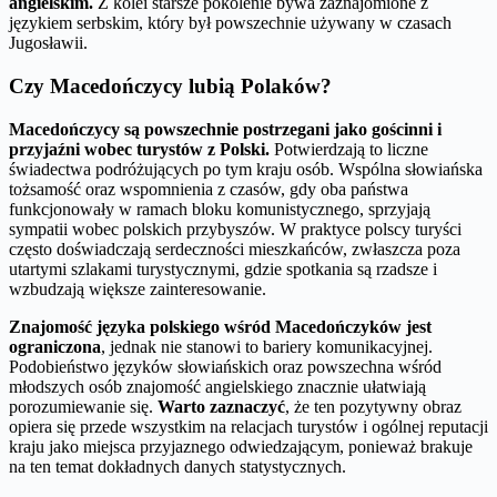
angielskim.
Z kolei starsze pokolenie bywa zaznajomione z
językiem serbskim, który był powszechnie używany w czasach
Jugosławii.
Czy Macedończycy lubią Polaków?
Macedończycy są powszechnie postrzegani jako gościnni i
przyjaźni wobec turystów z Polski.
Potwierdzają to liczne
świadectwa podróżujących po tym kraju osób. Wspólna słowiańska
tożsamość oraz wspomnienia z czasów, gdy oba państwa
funkcjonowały w ramach bloku komunistycznego, sprzyjają
sympatii wobec polskich przybyszów. W praktyce polscy turyści
często doświadczają serdeczności mieszkańców, zwłaszcza poza
utartymi szlakami turystycznymi, gdzie spotkania są rzadsze i
wzbudzają większe zainteresowanie.
Znajomość języka polskiego wśród Macedończyków jest
ograniczona
, jednak nie stanowi to bariery komunikacyjnej.
Podobieństwo języków słowiańskich oraz powszechna wśród
młodszych osób znajomość angielskiego znacznie ułatwiają
porozumiewanie się.
Warto zaznaczyć
, że ten pozytywny obraz
opiera się przede wszystkim na relacjach turystów i ogólnej reputacji
kraju jako miejsca przyjaznego odwiedzającym, ponieważ brakuje
na ten temat dokładnych danych statystycznych.