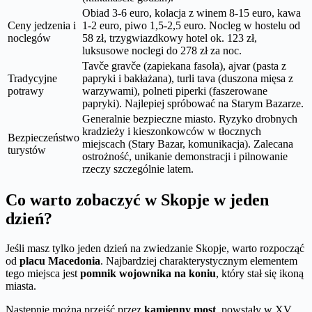
Obiad 3-6 euro, kolacja z winem 8-15 euro, kawa
Ceny jedzenia i
1-2 euro, piwo 1,5-2,5 euro. Nocleg w hostelu od
noclegów
58 zł, trzygwiazdkowy hotel ok. 123 zł,
luksusowe noclegi do 278 zł za noc.
Tavče gravče (zapiekana fasola), ajvar (pasta z
Tradycyjne
papryki i bakłażana), turli tava (duszona mięsa z
potrawy
warzywami), polneti piperki (faszerowane
papryki). Najlepiej spróbować na Starym Bazarze.
Generalnie bezpieczne miasto. Ryzyko drobnych
kradzieży i kieszonkowców w tłocznych
Bezpieczeństwo
miejscach (Stary Bazar, komunikacja). Zalecana
turystów
ostrożność, unikanie demonstracji i pilnowanie
rzeczy szczególnie latem.
Co warto zobaczyć w Skopje w jeden
dzień?
Jeśli masz tylko jeden dzień na zwiedzanie Skopje, warto rozpocząć
od
placu Macedonia
. Najbardziej charakterystycznym elementem
tego miejsca jest
pomnik wojownika na koniu
, który stał się ikoną
miasta.
Następnie można przejść przez
kamienny most
, powstały w XV