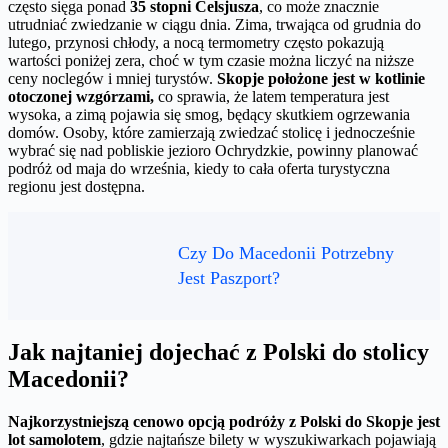
często sięga ponad
35 stopni Celsjusza
, co może znacznie
utrudniać zwiedzanie w ciągu dnia. Zima, trwająca od grudnia do
lutego, przynosi chłody, a nocą termometry często pokazują
wartości poniżej zera, choć w tym czasie można liczyć na niższe
ceny noclegów i mniej turystów.
Skopje położone jest w kotlinie
otoczonej wzgórzami,
co sprawia, że latem temperatura jest
wysoka, a zimą pojawia się smog, będący skutkiem ogrzewania
domów. Osoby, które zamierzają zwiedzać stolicę i jednocześnie
wybrać się nad pobliskie jezioro Ochrydzkie, powinny planować
podróż od maja do września, kiedy to cała oferta turystyczna
regionu jest dostępna.
Czy Do Macedonii Potrzebny
Jest Paszport?
Jak najtaniej dojechać z Polski do stolicy
Macedonii?
Najkorzystniejszą cenowo opcją podróży z Polski do Skopje jest
lot samolotem
, gdzie najtańsze bilety w wyszukiwarkach pojawiają