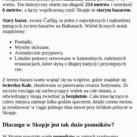
wieku. Ten historyczny obiekt ma długość
214 metrów
i szerokość
6 metrów
, a łączy współczesną część Skopje ze
starym bazarem
.
Stary bazar
, zwany Čaršiją, to jeden z największych i najbardziej
tętniących życiem bazarów na Bałkanach. Wśród licznych stoisk
znajdziemy:
Pamiątki,
Wyroby skórzane,
Aromatyczne przyprawy,
Lokalne potrawy serwowane w kameralnych, rodzinnych
restauracjach, które słyną z długiej tradycji i przystępnych
cen.
Z terenu bazaru warto wspiąć się na wzgórze, gdzie znajduje się
twierdza Kale
, zbudowana za panowania cesarza Justyniana. Ze
szczytu rozciąga się zachwycający widok na całe miasto, a
odwiedzający mogą zwiedzać ją
bezpłatnie
. Cała trasa łącząca te
cztery miejsca zajmuje kilka godzin spacerem, dzięki czemu można
ją zrealizować w ciągu jednego dnia nawet przy krótkim pobycie w
Skopje.
Dlaczego w Skopje jest tak dużo pomników?
W Skopje powstało wiele
pomników
w ramach rządowego