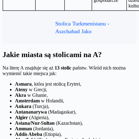
gospodarcze
dzie
kult
Stolica Turkmenistanu -
Aszchabad Jako
Jakie miasta są stolicami na A?
Na literę A znajduje się aż
13 stolic
państw. Wśród nich można
wymienić takie miejsca jak:
Asmara
, która jest stolicą Erytrei,
Ateny
w Grecji,
Akra
w Ghanie,
Amsterdam
w Holandii,
Ankara
(Turcja),
Antananarywa
(Madagaskar),
Algier
(Algieria),
Astana/Nur-Sułtan
(Kazachstan),
Amman
(Jordania),
Addis Abeba
(Etiopia),