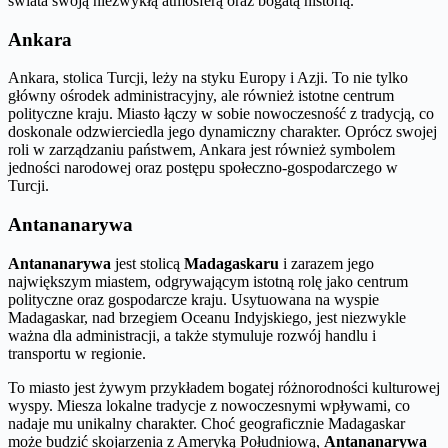
świata swoją niezwykłą atmosferą oraz bogatą historią.
Ankara
Ankara, stolica Turcji, leży na styku Europy i Azji. To nie tylko
główny ośrodek administracyjny, ale również istotne centrum
polityczne kraju. Miasto łączy w sobie nowoczesność z tradycją, co
doskonale odzwierciedla jego dynamiczny charakter. Oprócz swojej
roli w zarządzaniu państwem, Ankara jest również symbolem
jedności narodowej oraz postępu społeczno-gospodarczego w
Turcji.
Antananarywa
Antananarywa
jest stolicą
Madagaskaru
i zarazem jego
największym miastem, odgrywającym istotną rolę jako centrum
polityczne oraz gospodarcze kraju. Usytuowana na wyspie
Madagaskar, nad brzegiem Oceanu Indyjskiego, jest niezwykle
ważna dla administracji, a także stymuluje rozwój handlu i
transportu w regionie.
To miasto jest żywym przykładem bogatej różnorodności kulturowej
wyspy. Miesza lokalne tradycje z nowoczesnymi wpływami, co
nadaje mu unikalny charakter. Choć geograficznie Madagaskar
może budzić skojarzenia z Ameryką Południową,
Antananarywa