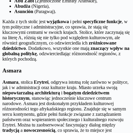
Abu Zabi
(Zjednoczone Emiraty Arabskie),
Abudża
(Nigeria),
Asunción
(Paragwaj).
Każda z tych stolic jest
wyjątkowa
i pełni
specyficzne funkcje
, w
tym polityczne i administracyjne, co sprawia, że stają się
kluczowymi centrami w swoich krajach. Stolice, które zaczynają się
na literę A, różnią się nie tylko pod względem kulturowym, ale
również geograficznym, co odzwierciedla ich
zróżnicowane
dziedzictwo
. Dodatkowo, wszystkie one mają
znaczący wpływ na
globalną politykę
, odzwierciedlając różnorodność regionów, z
których pochodzą.
Asmara
Asmara
, stolica
Erytrei
, odgrywa istotną rolę zarówno w polityce,
jak i w administracji oraz kulturze kraju. Miasto urzeka swoją
niepowtarzalną architekturą
i
bogatym dziedzictwem
historycznym
, stanowiąc jednocześnie kluczowe centrum
narodowe. Asmara jest doskonałym przykładem kulturowej
różnorodności tego afrykańskiego regionu. Znajduje się w samym
sercu kontynentu, gdzie pełni funkcje związane z zarządzaniem
państwem oraz wspieraniem społecznego i kulturalnego rozwoju
Erytrei. Można tu zaobserwować fascynujący dialog między
tradycją
a
nowoczesnością
, co sprawia, że to miejsce jest