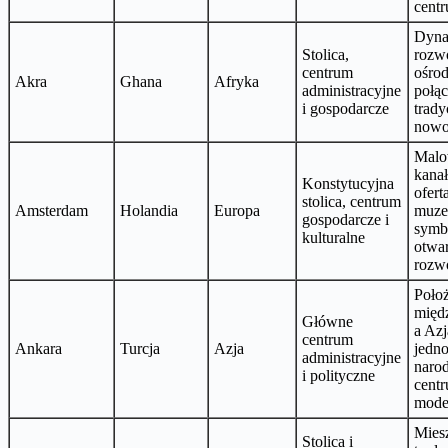
cent
Dyna
Stolica,
rozw
centrum
ośrod
Akra
Ghana
Afryka
administracyjne
połąc
i gospodarcze
trady
nowo
Malo
kanał
Konstytucyjna
ofert
stolica, centrum
Amsterdam
Holandia
Europa
muze
gospodarcze i
symb
kulturalne
otwar
rozw
Poło
międ
Główne
a Azj
centrum
Ankara
Turcja
Azja
jedno
administracyjne
naro
i polityczne
cent
moder
Mies
Stolica i