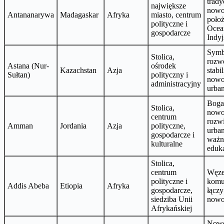
tradyc
największe
nowo
Antananarywa
Madagaskar
Afryka
miasto, centrum
położ
polityczne i
Ocea
gospodarcze
Indy
Symb
Stolica,
rozwo
Astana (Nur-
ośrodek
Kazachstan
Azja
stabi
Sułtan)
polityczny i
nowo
administracyjny
urban
Bogat
Stolica,
nowo
centrum
rozw
Amman
Jordania
Azja
polityczne,
urban
gospodarcze i
ważn
kulturalne
eduka
Stolica,
centrum
Węze
polityczne i
komu
Addis Abeba
Etiopia
Afryka
gospodarcze,
łączy
siedziba Unii
nowo
Afrykańskiej
Nowo