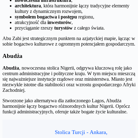
nowoczesna infrastruktura
,
architektura
, która harmonijnie łączy tradycyjne elementy
kultury z dynamicznym rozwojem,
symbolem bogactwa i postępu
regionu,
atrakcyjność dla
inwestorów
,
przyciąganie rzeszy
turystów
z całego świata.
Abu Zabi jest strategicznym punktem na azjatyckiej mapie, łącząc w
sobie bogactwo kulturowe z ogromnym potencjałem gospodarczym.
Abudża
Abudża
, nowoczesna stolica Nigerii, odgrywa kluczową rolę jako
centrum administracyjne i polityczne kraju. W tym miejscu mieszczą
się najważniejsze instytucje rządowe oraz ministerstwa. Miasto jest
niezwykle istotne dla stabilności oraz wzrostu gospodarczego Afryki
Zachodniej.
Stworzone jako alternatywa dla zatłoczonego Lagos, Abudża
harmonijnie łączy bogactwo różnorodnych kultur Nigerii. Oprócz
funkcji administracyjnych, oferuje także bogate życie kulturalne.
Stolica Turcji - Ankara,