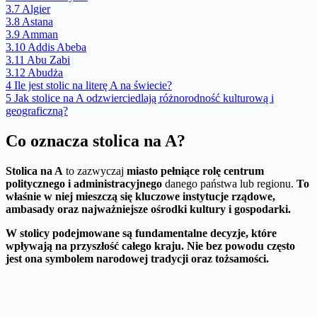
3.7
Algier
3.8
Astana
3.9
Amman
3.10
Addis Abeba
3.11
Abu Zabi
3.12
Abudża
4
Ile jest stolic na literę A na świecie?
5
Jak stolice na A odzwierciedlają różnorodność kulturową i
geograficzną?
Co oznacza stolica na A?
Stolica na A
to zazwyczaj
miasto pełniące rolę centrum
politycznego i administracyjnego
danego państwa lub regionu.
To
właśnie w niej mieszczą się kluczowe instytucje rządowe,
ambasady oraz najważniejsze ośrodki kultury i gospodarki.
W stolicy podejmowane są fundamentalne decyzje, które
wpływają na przyszłość całego kraju.
Nie bez powodu często
jest ona symbolem narodowej tradycji oraz tożsamości.