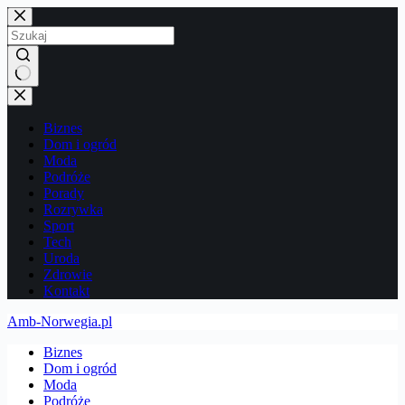
Przejdź
do
treści
Brak
wyników
Biznes
Dom i ogród
Moda
Podróże
Porady
Rozrywka
Sport
Tech
Uroda
Zdrowie
Kontakt
Amb-Norwegia.pl
Biznes
Dom i ogród
Moda
Podróże