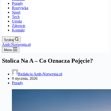
Porady
Rozrywka
Sport
Tech
Uroda
Zdrowie
Kontakt
Szukaj
Amb-Norwegia.pl
Menu
Stolica Na A – Co Oznacza Pojęcie?
Redakcja Amb-Norwegia.pl
9 stycznia, 2026
Porady