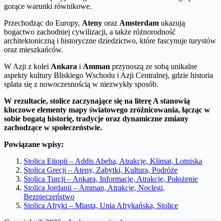
gorące warunki równikowe.
Przechodząc do Europy,
Ateny
oraz
Amsterdam
ukazują
bogactwo zachodniej cywilizacji, a także różnorodność
architektoniczną i historyczne dziedzictwo, które fascynuje turystów
oraz mieszkańców.
W Azji z kolei
Ankara
i
Amman
przynoszą ze sobą unikalne
aspekty kultury Bliskiego Wschodu i Azji Centralnej, gdzie historia
splata się z nowoczesnością w niezwykły sposób.
W rezultacie, stolice zaczynające się na literę A stanowią
kluczowe elementy mapy światowego zróżnicowania, łącząc w
sobie bogatą historię, tradycje oraz dynamiczne zmiany
zachodzące w społeczeństwie.
Powiązane wpisy:
Stolica Etiopii – Addis Abeba, Atrakcje, Klimat, Lotniska
Stolica Grecji – Ateny, Zabytki, Kultura, Podróże
Stolica Turcji – Ankara, Informacje, Atrakcje, Położenie
Stolica Jordanii – Amman, Atrakcje, Noclegi,
Bezpieczeństwo
Stolica Afryki – Miasta, Unia Afrykańska, Stolice