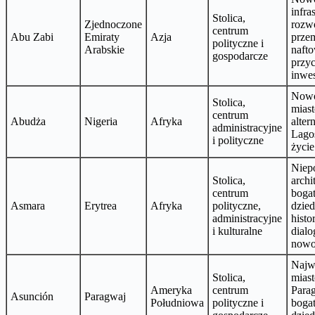
infra
Stolica,
Zjednoczone
rozw
centrum
Abu Zabi
Emiraty
Azja
prze
polityczne i
Arabskie
naft
gospodarcze
przyc
inwe
Nowo
Stolica,
miast
centrum
Abudża
Nigeria
Afryka
alter
administracyjne
Lago
i polityczne
życie
Niep
Stolica,
archi
centrum
boga
Asmara
Erytrea
Afryka
polityczne,
dzie
administracyjne
histo
i kulturalne
dialo
nowo
Najw
Stolica,
mias
Ameryka
centrum
Para
Asunción
Paragwaj
Południowa
polityczne i
boga