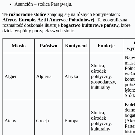
Asunción – stolica Paragwaju.
Te różnorodne stolice
znajdują się na różnych kontynentach:
Afryce, Europie, Azji i Ameryce Południowej.
Ta geograficzna
rozmaitość doskonale ilustruje
bogactwo kulturowe państw,
które
dzielą wspólny początek swych stolic.
Miasto
Państwo
Kontynent
Funkcje
wyr
Najw
miast
Stolica,
Półno
ośrodek
ważn
Algier
Algieria
Afryka
polityczny,
komu
gospodarczy,
położ
kulturalny
Mor
Śród
Kole
demok
Stolica,
bogat
ośrodek
Ateny
Grecja
Europa
(Akr
polityczny,
Parte
kulturalny
histo