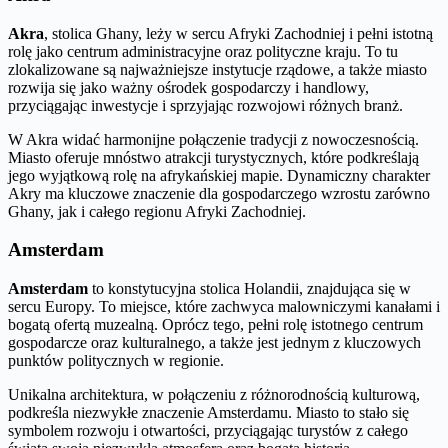
Akra
, stolica Ghany, leży w sercu Afryki Zachodniej i pełni istotną
rolę jako centrum administracyjne oraz polityczne kraju. To tu
zlokalizowane są najważniejsze instytucje rządowe, a także miasto
rozwija się jako ważny ośrodek gospodarczy i handlowy,
przyciągając inwestycje i sprzyjając rozwojowi różnych branż.
W Akra widać harmonijne połączenie tradycji z nowoczesnością.
Miasto oferuje mnóstwo atrakcji turystycznych, które podkreślają
jego wyjątkową rolę na afrykańskiej mapie. Dynamiczny charakter
Akry ma kluczowe znaczenie dla gospodarczego wzrostu zarówno
Ghany, jak i całego regionu Afryki Zachodniej.
Amsterdam
Amsterdam
to konstytucyjna stolica Holandii, znajdująca się w
sercu Europy. To miejsce, które zachwyca malowniczymi kanałami i
bogatą ofertą muzealną. Oprócz tego, pełni rolę istotnego centrum
gospodarcze oraz kulturalnego, a także jest jednym z kluczowych
punktów politycznych w regionie.
Unikalna architektura, w połączeniu z różnorodnością kulturową,
podkreśla niezwykłe znaczenie Amsterdamu. Miasto to stało się
symbolem rozwoju i otwartości, przyciągając turystów z całego