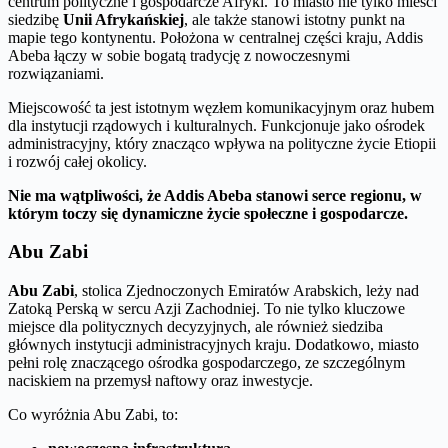
centrum polityczne i gospodarcze Afryki. To miasto nie tylko mieści
siedzibę
Unii Afrykańskiej
, ale także stanowi istotny punkt na
mapie tego kontynentu. Położona w centralnej części kraju, Addis
Abeba łączy w sobie bogatą tradycję z nowoczesnymi
rozwiązaniami.
Miejscowość ta jest istotnym węzłem komunikacyjnym oraz hubem
dla instytucji rządowych i kulturalnych. Funkcjonuje jako ośrodek
administracyjny, który znacząco wpływa na polityczne życie Etiopii
i rozwój całej okolicy.
Nie ma wątpliwości, że Addis Abeba stanowi serce regionu, w
którym toczy się dynamiczne życie społeczne i gospodarcze.
Abu Zabi
Abu Zabi
, stolica Zjednoczonych Emiratów Arabskich, leży nad
Zatoką Perską w sercu Azji Zachodniej. To nie tylko kluczowe
miejsce dla politycznych decyzyjnych, ale również siedziba
głównych instytucji administracyjnych kraju. Dodatkowo, miasto
pełni rolę znaczącego ośrodka gospodarczego, ze szczególnym
naciskiem na przemysł naftowy oraz inwestycje.
Co wyróżnia Abu Zabi, to: