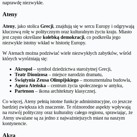
naprawdę niezwykłe.
Ateny
Ateny
, jako stolica
Grecji
, znajdują się w sercu Europy i odgrywają
kluczową rolę w politycznym oraz kulturalnym życiu kraju. Miasto
jest często określane
kolebką demokracji
, co podkreśla jego
niezwykle istotny wkład w historię Europy.
W Atenach można podziwiać wiele niezwykłych zabytków, wśród
których wyróżniają się:
Akropol
– symbol dziedzictwa starożytnej Grecji,
Teatr Dionizosa
– miejsce narodzin dramatu,
Świątynia Zeusa Olimpijskiego
– monumentalna budowla,
Agora Ateńska
– centrum życia społecznego w antyku,
Partenon
– ikona architektury klasycznej.
Co więcej, Ateny pełnią istotne funkcje administracyjne, co jeszcze
bardziej zwiększa ich znaczenie. Te różnorodne aspekty wpływają
na rozwój polityczny oraz kulturalny całego regionu, sprawiając, że
Ateny uważane są za jedno z najważniejszych miast na naszym
kontynencie.
Akra