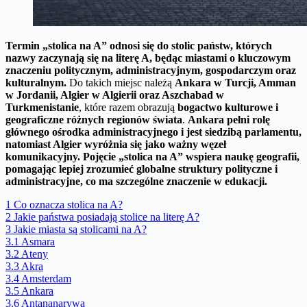
Termin „stolica na A” odnosi się do stolic państw, których
nazwy zaczynają się na literę A, będąc
miastami o kluczowym
znaczeniu politycznym, administracyjnym, gospodarczym oraz
kulturalnym
.
Do takich miejsc należą
Ankara w Turcji, Amman
w Jordanii, Algier w Algierii oraz Aszchabad w
Turkmenistanie
, które razem obrazują
bogactwo kulturowe i
geograficzne różnych regionów świata
.
Ankara pełni rolę
głównego ośrodka administracyjnego i jest siedzibą parlamentu,
natomiast Algier wyróżnia się jako ważny węzeł
komunikacyjny.
Pojęcie „stolica na A” wspiera naukę geografii,
pomagając lepiej zrozumieć globalne struktury polityczne i
administracyjne, co ma szczególne znaczenie w edukacji.
1
Co oznacza stolica na A?
2
Jakie państwa posiadają stolice na literę A?
3
Jakie miasta są stolicami na A?
3.1
Asmara
3.2
Ateny
3.3
Akra
3.4
Amsterdam
3.5
Ankara
3.6
Antananarywa