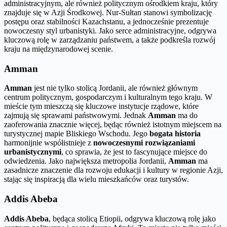
administracyjnym, ale również politycznym ośrodkiem kraju, który
znajduje się w Azji Środkowej. Nur-Sułtan stanowi symbolizację
postępu oraz stabilności Kazachstanu, a jednocześnie prezentuje
nowoczesny styl urbanistyki. Jako serce administracyjne, odgrywa
kluczową rolę w zarządzaniu państwem, a także podkreśla rozwój
kraju na międzynarodowej scenie.
Amman
Amman
jest nie tylko stolicą Jordanii, ale również głównym
centrum politycznym, gospodarczym i kulturalnym tego kraju. W
mieście tym mieszczą się kluczowe instytucje rządowe, które
zajmują się sprawami państwowymi. Jednak
Amman
ma do
zaoferowania znacznie więcej, będąc również istotnym miejscem na
turystycznej mapie Bliskiego Wschodu. Jego
bogata historia
harmonijnie współistnieje z
nowoczesnymi rozwiązaniami
urbanistycznymi
, co sprawia, że jest to fascynujące miejsce do
odwiedzenia. Jako największa metropolia Jordanii,
Amman
ma
zasadnicze znaczenie dla rozwoju edukacji i kultury w regionie Azji,
stając się inspiracją dla wielu mieszkańców oraz turystów.
Addis Abeba
Addis Abeba
, będąca stolicą Etiopii, odgrywa kluczową rolę jako