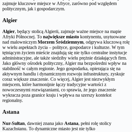
zajmuje kluczowe miejsce w Afryce, zarówno pod względem
politycznym, jak i gospodarczym.
Algier
Algier
, będący stolicą Algierii, zajmuje ważne miejsce na mapie
Afryki Północnej. To
największe miasto
kontynentu, usytuowane
nad malowniczym
Morzem Śródziemnym
, odgrywa kluczową rolę
w wielu aspektach życia – polityce, gospodarce i kulturze. W tym
tętniącym życiem mieście znajdują się nie tylko centralne instytucje
administracyjne, ale także siedziby wielu prężnie działających firm.
Jako główny ośrodek polityczny, Algier ma bezpośredni wpływ na
stabilność w całym regionie. Jego gospodarka, opierająca się na
aktywnym handlu i dynamicznym rozwoju infrastruktury, zyskuje
coraz większe znaczenie. Co więcej, Algier jest niezwykłym
miejscem, które harmonijnie łączy tradycyjne wartości z
nowoczesnymi rozwiązaniami, co sprawia, że jego znaczenie
wykracza poza granice kraju i wpływa na szerszy kontekst
regionalny.
Astana
Nur-Sułtan
, dawniej znana jako
Astana
, pełni rolę stolicy
Kazachstanu. To dynamiczne miasto jest nie tylko