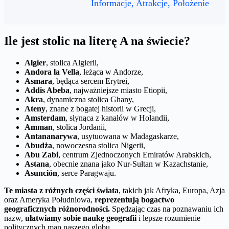
Informacje, Atrakcje, Położenie
Ile jest stolic na literę A na świecie?
Algier
, stolica Algierii,
Andora la Vella
, leżąca w Andorze,
Asmara
, będąca sercem Erytrei,
Addis Abeba
, najważniejsze miasto Etiopii,
Akra
, dynamiczna stolica Ghany,
Ateny
, znane z bogatej historii w Grecji,
Amsterdam
, słynąca z kanałów w Holandii,
Amman
, stolica Jordanii,
Antananarywa
, usytuowana w Madagaskarze,
Abudża
, nowoczesna stolica Nigerii,
Abu Zabi
, centrum Zjednoczonych Emiratów Arabskich,
Astana
, obecnie znana jako Nur-Sułtan w Kazachstanie,
Asunción
, serce Paragwaju.
Te miasta z różnych części świata
, takich jak Afryka, Europa, Azja
oraz Ameryka Południowa,
reprezentują bogactwo
geograficznych różnorodności.
Spędzając czas na poznawaniu ich
nazw,
ułatwiamy sobie naukę geografii
i lepsze rozumienie
politycznych map naszego globu.