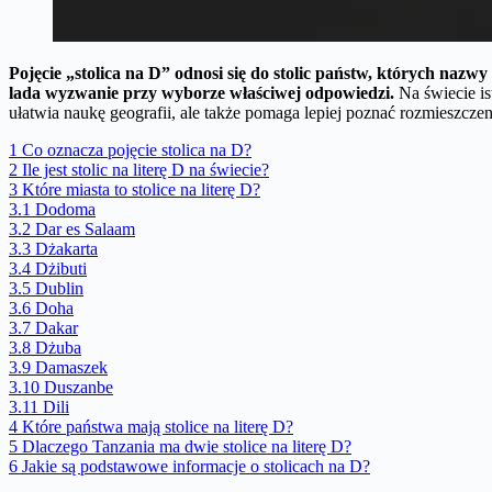
Pojęcie „stolica na D” odnosi się do stolic państw, których nazwy 
lada wyzwanie przy wyborze właściwej odpowiedzi.
Na świecie is
ułatwia naukę geografii, ale także pomaga lepiej poznać rozmieszczen
1
Co oznacza pojęcie stolica na D?
2
Ile jest stolic na literę D na świecie?
3
Które miasta to stolice na literę D?
3.1
Dodoma
3.2
Dar es Salaam
3.3
Dżakarta
3.4
Dżibuti
3.5
Dublin
3.6
Doha
3.7
Dakar
3.8
Dżuba
3.9
Damaszek
3.10
Duszanbe
3.11
Dili
4
Które państwa mają stolice na literę D?
5
Dlaczego Tanzania ma dwie stolice na literę D?
6
Jakie są podstawowe informacje o stolicach na D?