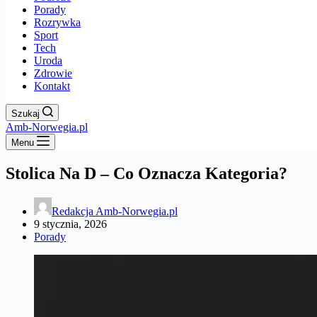
Porady
Rozrywka
Sport
Tech
Uroda
Zdrowie
Kontakt
Szukaj
Amb-Norwegia.pl
Menu
Stolica Na D – Co Oznacza Kategoria?
Redakcja Amb-Norwegia.pl
9 stycznia, 2026
Porady