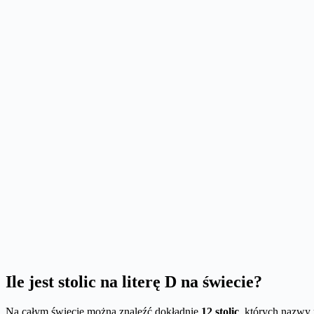
Ile jest stolic na literę D na świecie?
Na całym świecie można znaleźć dokładnie
12 stolic
, których nazwy 