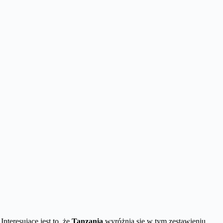
 Interesujące jest to, że
Tanzania
wyróżnia się w tym zestawieniu,