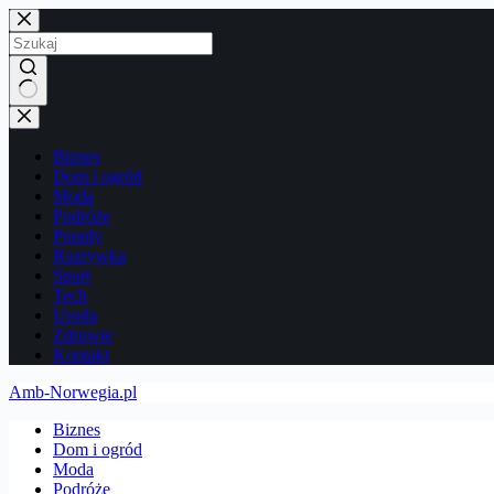
Przejdź
do
treści
Brak
wyników
Biznes
Dom i ogród
Moda
Podróże
Porady
Rozrywka
Sport
Tech
Uroda
Zdrowie
Kontakt
Amb-Norwegia.pl
Biznes
Dom i ogród
Moda
Podróże