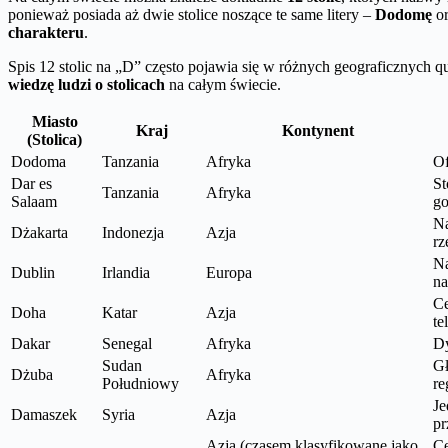
ponieważ posiada aż dwie stolice noszące te same litery –
Dodomę
o
charakteru
.
Spis 12 stolic na „D” często pojawia się w różnych geograficznych q
wiedzę ludzi o stolicach
na całym świecie.
Miasto
Kraj
Kontynent
(Stolica)
Dodoma
Tanzania
Afryka
Of
Dar es
St
Tanzania
Afryka
Salaam
go
Na
Dżakarta
Indonezja
Azja
rz
Na
Dublin
Irlandia
Europa
na
Ce
Doha
Katar
Azja
te
Dakar
Senegal
Afryka
Dy
Sudan
Gł
Dżuba
Afryka
Południowy
re
Je
Damaszek
Syria
Azja
pr
Azja (czasem klasyfikowane jako
Ce