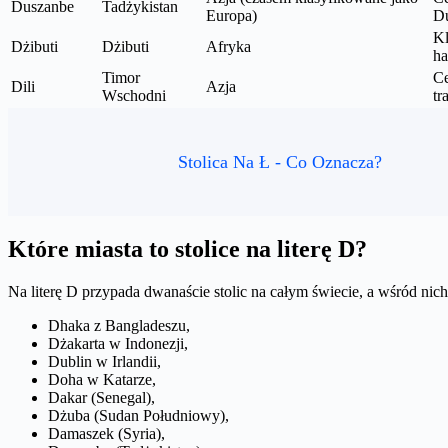
Duszanbe
Tadżykistan
Europa)
D
Kl
Dżibuti
Dżibuti
Afryka
ha
Timor
Ce
Dili
Azja
Wschodni
tr
Stolica Na Ł - Co Oznacza?
Które miasta to stolice na literę D?
Na literę D przypada dwanaście stolic na całym świecie, a wśród nich
Dhaka z Bangladeszu,
Dżakarta w Indonezji,
Dublin w Irlandii,
Doha w Katarze,
Dakar (Senegal),
Dżuba (Sudan Południowy),
Damaszek (Syria),