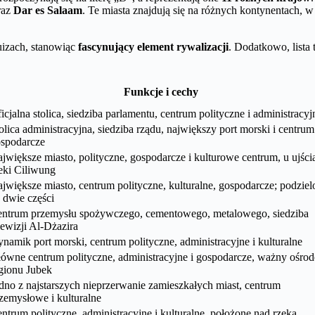
raz
Dar es Salaam
. Te miasta znajdują się na różnych kontynentach, w
uizach, stanowiąc
fascynujący element rywalizacji
. Dodatkowo, lista
Funkcje i cechy
icjalna stolica, siedziba parlamentu, centrum polityczne i administracyj
olica administracyjna, siedziba rządu, największy port morski i centrum
spodarcze
jwiększe miasto, polityczne, gospodarcze i kulturowe centrum, u ujści
eki Ciliwung
jwiększe miasto, centrum polityczne, kulturalne, gospodarcze; podziel
 dwie części
ntrum przemysłu spożywczego, cementowego, metalowego, siedziba
lewizji Al-Dżazira
namik port morski, centrum polityczne, administracyjne i kulturalne
ówne centrum polityczne, administracyjne i gospodarcze, ważny ośro
gionu Jubek
dno z najstarszych nieprzerwanie zamieszkałych miast, centrum
zemysłowe i kulturalne
ntrum polityczne, administracyjne i kulturalne, położone nad rzeką