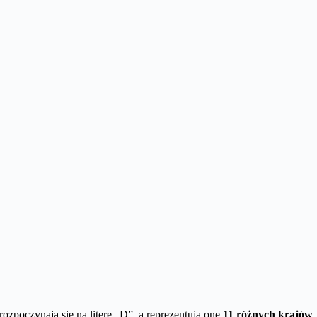
rozpoczynają się na literę „D”, a reprezentują one
11 różnych krajów
.