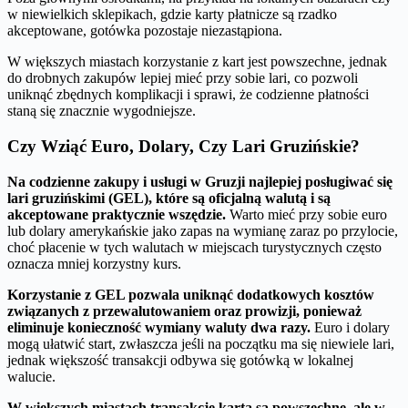
w niewielkich sklepikach, gdzie karty płatnicze są rzadko
akceptowane, gotówka pozostaje niezastąpiona.
W większych miastach korzystanie z kart jest powszechne, jednak
do drobnych zakupów lepiej mieć przy sobie lari, co pozwoli
uniknąć zbędnych komplikacji i sprawi, że codzienne płatności
staną się znacznie wygodniejsze.
Czy Wziąć Euro, Dolary, Czy Lari Gruzińskie?
Na codzienne zakupy i usługi w Gruzji najlepiej posługiwać się
lari gruzińskimi (GEL), które są oficjalną walutą i są
akceptowane praktycznie wszędzie.
Warto mieć przy sobie euro
lub dolary amerykańskie jako zapas na wymianę zaraz po przylocie,
choć płacenie w tych walutach w miejscach turystycznych często
oznacza mniej korzystny kurs.
Korzystanie z GEL pozwala uniknąć dodatkowych kosztów
związanych z przewalutowaniem oraz prowizji, ponieważ
eliminuje konieczność wymiany waluty dwa razy.
Euro i dolary
mogą ułatwić start, zwłaszcza jeśli na początku ma się niewiele lari,
jednak większość transakcji odbywa się gotówką w lokalnej
walucie.
W większych miastach transakcje kartą są powszechne, ale w