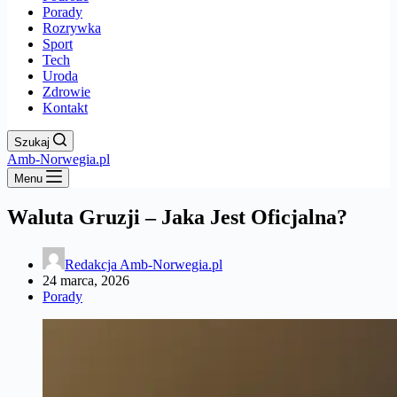
Porady
Rozrywka
Sport
Tech
Uroda
Zdrowie
Kontakt
Szukaj
Amb-Norwegia.pl
Menu
Waluta Gruzji – Jaka Jest Oficjalna?
Redakcja Amb-Norwegia.pl
24 marca, 2026
Porady