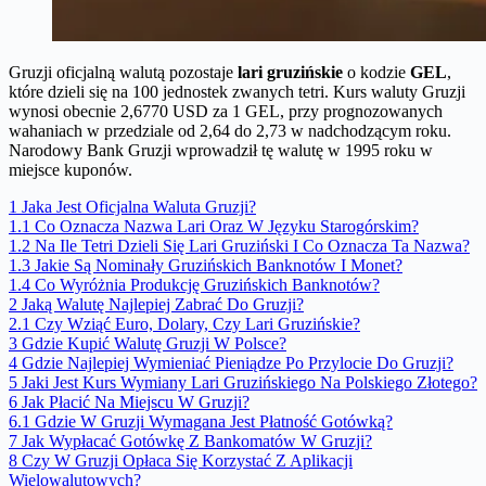
Gruzji oficjalną walutą pozostaje
lari gruzińskie
o kodzie
GEL
,
które dzieli się na 100 jednostek zwanych tetri. Kurs waluty Gruzji
wynosi obecnie 2,6770 USD za 1 GEL, przy prognozowanych
wahaniach w przedziale od 2,64 do 2,73 w nadchodzącym roku.
Narodowy Bank Gruzji wprowadził tę walutę w 1995 roku w
miejsce kuponów.
1
Jaka Jest Oficjalna Waluta Gruzji?
1.1
Co Oznacza Nazwa Lari Oraz W Języku Starogórskim?
1.2
Na Ile Tetri Dzieli Się Lari Gruziński I Co Oznacza Ta Nazwa?
1.3
Jakie Są Nominały Gruzińskich Banknotów I Monet?
1.4
Co Wyróżnia Produkcję Gruzińskich Banknotów?
2
Jaką Walutę Najlepiej Zabrać Do Gruzji?
2.1
Czy Wziąć Euro, Dolary, Czy Lari Gruzińskie?
3
Gdzie Kupić Walutę Gruzji W Polsce?
4
Gdzie Najlepiej Wymieniać Pieniądze Po Przylocie Do Gruzji?
5
Jaki Jest Kurs Wymiany Lari Gruzińskiego Na Polskiego Złotego?
6
Jak Płacić Na Miejscu W Gruzji?
6.1
Gdzie W Gruzji Wymagana Jest Płatność Gotówką?
7
Jak Wypłacać Gotówkę Z Bankomatów W Gruzji?
8
Czy W Gruzji Opłaca Się Korzystać Z Aplikacji
Wielowalutowych?