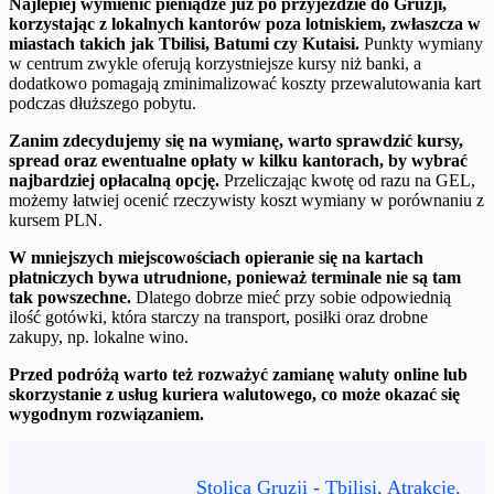
Najlepiej wymienić pieniądze już po przyjeździe do Gruzji,
korzystając z lokalnych kantorów poza lotniskiem, zwłaszcza w
miastach takich jak Tbilisi, Batumi czy Kutaisi.
Punkty wymiany
w centrum zwykle oferują korzystniejsze kursy niż banki, a
dodatkowo pomagają zminimalizować koszty przewalutowania kart
podczas dłuższego pobytu.
Zanim zdecydujemy się na wymianę, warto sprawdzić kursy,
spread oraz ewentualne opłaty w kilku kantorach, by wybrać
najbardziej opłacalną opcję.
Przeliczając kwotę od razu na GEL,
możemy łatwiej ocenić rzeczywisty koszt wymiany w porównaniu z
kursem PLN.
W mniejszych miejscowościach opieranie się na kartach
płatniczych bywa utrudnione, ponieważ terminale nie są tam
tak powszechne.
Dlatego dobrze mieć przy sobie odpowiednią
ilość gotówki, która starczy na transport, posiłki oraz drobne
zakupy, np. lokalne wino.
Przed podróżą warto też rozważyć zamianę waluty online lub
skorzystanie z usług kuriera walutowego, co może okazać się
wygodnym rozwiązaniem.
Stolica Gruzji - Tbilisi, Atrakcje,