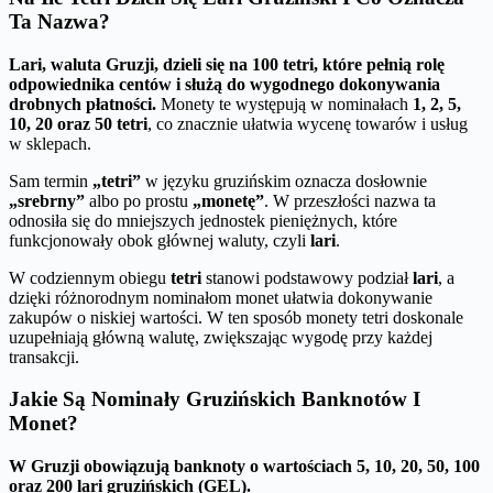
Ta Nazwa?
Lari, waluta Gruzji, dzieli się na 100 tetri, które pełnią rolę
odpowiednika centów i służą do wygodnego dokonywania
drobnych płatności.
Monety te występują w nominałach
1, 2, 5,
10, 20 oraz 50 tetri
, co znacznie ułatwia wycenę towarów i usług
w sklepach.
Sam termin
„tetri”
w języku gruzińskim oznacza dosłownie
„srebrny”
albo po prostu
„monetę”
. W przeszłości nazwa ta
odnosiła się do mniejszych jednostek pieniężnych, które
funkcjonowały obok głównej waluty, czyli
lari
.
W codziennym obiegu
tetri
stanowi podstawowy podział
lari
, a
dzięki różnorodnym nominałom monet ułatwia dokonywanie
zakupów o niskiej wartości. W ten sposób monety tetri doskonale
uzupełniają główną walutę, zwiększając wygodę przy każdej
transakcji.
Jakie Są Nominały Gruzińskich Banknotów I
Monet?
W Gruzji obowiązują banknoty o wartościach 5, 10, 20, 50, 100
oraz 200 lari gruzińskich (GEL).