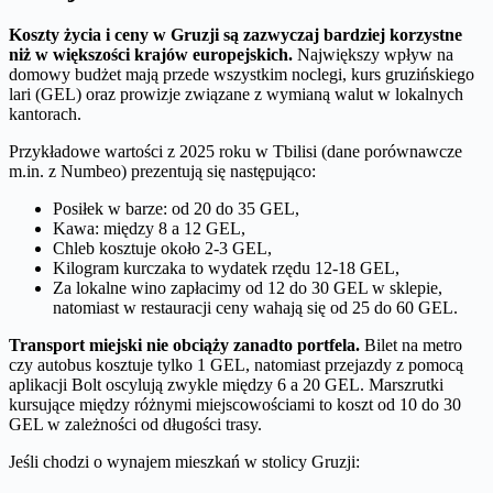
Koszty życia i ceny w Gruzji są zazwyczaj bardziej korzystne
niż w większości krajów europejskich.
Największy wpływ na
domowy budżet mają przede wszystkim noclegi, kurs gruzińskiego
lari (GEL) oraz prowizje związane z wymianą walut w lokalnych
kantorach.
Przykładowe wartości z 2025 roku w Tbilisi (dane porównawcze
m.in. z Numbeo) prezentują się następująco:
Posiłek w barze: od 20 do 35 GEL,
Kawa: między 8 a 12 GEL,
Chleb kosztuje około 2-3 GEL,
Kilogram kurczaka to wydatek rzędu 12-18 GEL,
Za lokalne wino zapłacimy od 12 do 30 GEL w sklepie,
natomiast w restauracji ceny wahają się od 25 do 60 GEL.
Transport miejski nie obciąży zanadto portfela.
Bilet na metro
czy autobus kosztuje tylko 1 GEL, natomiast przejazdy z pomocą
aplikacji Bolt oscylują zwykle między 6 a 20 GEL. Marszrutki
kursujące między różnymi miejscowościami to koszt od 10 do 30
GEL w zależności od długości trasy.
Jeśli chodzi o wynajem mieszkań w stolicy Gruzji: