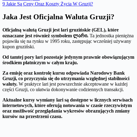
9
Jakie Są Ceny Oraz Koszty Życia W Gruzji?
Jaka Jest Oficjalna Waluta Gruzji?
Oficjalną walutą Gruzji jest lari gruzińskie (GEL), które
oznaczane jest również symbolem ლარი.
Ta jednostka pieniężna
pojawiła się na rynku w 1995 roku, zastępując wcześniej używany
kupon gruziński.
Od tamtej pory lari pozostaje jedynym prawnie obowiązującym
środkiem płatniczym w całym kraju.
Za emisję oraz kontrolę kursu odpowiada Narodowy Bank
Gruzji, co przyczynia się do utrzymania względnej stabilności
waluty.
W praktyce lari jest powszechnie akceptowane w każdej
części Gruzji, co ułatwia dokonywanie codziennych transakcji.
Aktualne kursy wymiany lari są dostępne w licznych serwisach
internetowych, które oferują notowania w czasie rzeczywistym
oraz możliwość przeglądania wykresów obrazujących zmiany
kursów na przestrzeni czasu.