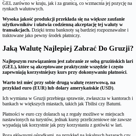
GEL zarówno w kraju, jak i za granicą, co wzmacnia jej pozycję na
rynkach walutowych.
Wysoka jakość produkcji przekłada się na większe zaufanie
użytkowników i ułatwia codzienną akceptację tej waluty w
transakcjach.
Dzięki temu banknoty są bardziej rozpoznawalne i
traktowane jako pewny środek płatniczy.
Jaką Walutę Najlepiej Zabrać Do Gruzji?
Najlepszym rozwiązaniem jest zabranie ze sobą gruzińskich lari
(GEL), które są akceptowane praktycznie wszędzie i często
zapewniają korzystniejszy kurs przy dokonywaniu płatności
.
Warto też mieć przy sobie drugą walutę rezerwową, na
przykład euro (EUR) lub dolary amerykańskie (USD)
.
Ich wymiana w Gruzji przebiega sprawnie, zwłaszcza w kantorach i
bankach w większych miastach, takich jak Tbilisi czy Batumi.
Płatności w euro czy dolarach są z reguły możliwe w miejscach
nastawionych na turystów, jednak kursy przeliczeniowe nie zawsze
wypadają tak korzystnie jak przy korzystaniu z gotówki w lari.
Poza głównymi ośrodkami, na przykład na lokalnych bazarach czy