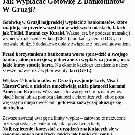
Jak Wypłacać Gotówkę Z Bankomatów
W Gruzji?
Gotówkę w Gruzji najprościej wypłacić z bankomatów, które
znajdują się przede wszystkim w większych miastach, takich
jak Tbilisi, Batumi czy Kutaisi.
Ważne jest, by podczas transakcji
wybierać rozliczenie w
lari (GEL)
i unikać systemu
DCC
, co
pozwala obniżyć dodatkowe opłaty związane z przewalutowaniem.
Przed korzystaniem z bankomatu warto sprawdzić u swojego
banku, jakie prowizje są pobierane za wypłaty za granicą oraz
jakie kursy stosuje karta.
Na ekranie każdego urządzenia należy
zawsze potwierdzić wybór waluty:
lari (GEL)
.
Większość bankomatów w Gruzji przyjmuje karty Visa i
MasterCard, a niektóre umożliwiają także płatności kartami
American Express.
W sytuacjach awaryjnych można również
płacić kartą lub za pomocą płatności elektronicznych, choć poza
większymi miejscowościami
gotówka zazwyczaj okazuje się
niezbędna.
Zawsze zwracaj uwagę na limity wypłat – zarówno te narzucone
przez sprzedający bankomat, jak i przez twoją kartę.
Najbezpieczniej korzystać z urządzeń znajdujących się w
renomowanych punktach, takich jak banki czy centra