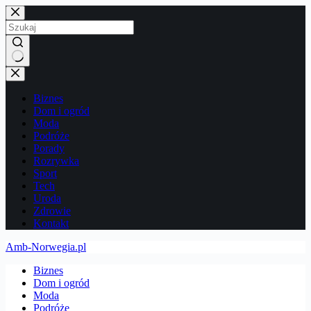
Przejdź
do
treści
Brak
wyników
Biznes
Dom i ogród
Moda
Podróże
Porady
Rozrywka
Sport
Tech
Uroda
Zdrowie
Kontakt
Amb-Norwegia.pl
Biznes
Dom i ogród
Moda
Podróże