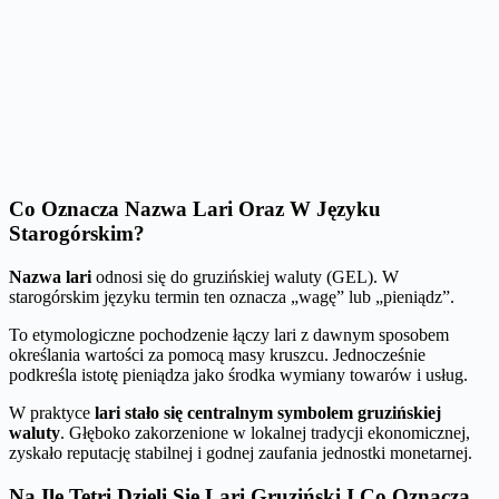
Co Oznacza Nazwa Lari Oraz W Języku
Starogórskim?
Nazwa lari
odnosi się do gruzińskiej waluty (GEL). W
starogórskim języku termin ten oznacza „wagę” lub „pieniądz”.
To etymologiczne pochodzenie łączy lari z dawnym sposobem
określania wartości za pomocą masy kruszcu. Jednocześnie
podkreśla istotę pieniądza jako środka wymiany towarów i usług.
W praktyce
lari stało się centralnym symbolem gruzińskiej
waluty
. Głęboko zakorzenione w lokalnej tradycji ekonomicznej,
zyskało reputację stabilnej i godnej zaufania jednostki monetarnej.
Na Ile Tetri Dzieli Się Lari Gruziński I Co Oznacza