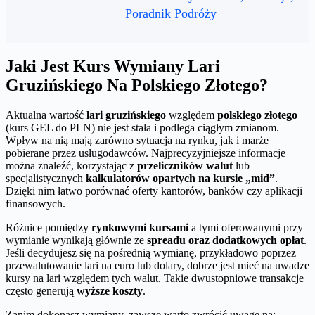
Poradnik Podróży
Jaki Jest Kurs Wymiany Lari
Gruzińskiego Na Polskiego Złotego?
Aktualna wartość
lari gruzińskiego
względem
polskiego złotego
(kurs GEL do PLN) nie jest stała i podlega ciągłym zmianom.
Wpływ na nią mają zarówno sytuacja na rynku, jak i marże
pobierane przez usługodawców. Najprecyzyjniejsze informacje
można znaleźć, korzystając z
przeliczników walut
lub
specjalistycznych
kalkulatorów opartych na kursie „mid”
.
Dzięki nim łatwo porównać oferty kantorów, banków czy aplikacji
finansowych.
Różnice pomiędzy
rynkowymi kursami
a tymi oferowanymi przy
wymianie wynikają głównie ze
spreadu oraz dodatkowych opłat
.
Jeśli decydujesz się na pośrednią wymianę, przykładowo poprzez
przewalutowanie lari na euro lub dolary, dobrze jest mieć na uwadze
kursy na lari względem tych walut. Takie dwustopniowe transakcje
często generują
wyższe koszty
.
Zanim dokonasz wymiany, zawsze warto zwrócić uwagę na: