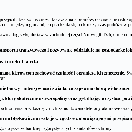
zejazdu bez konieczności korzystania z promów, co znacznie redukuj
czenia między regionami, co przekłada się na krótszy czas podróży w 
sprawnia logistykę dostaw w zachodniej części Norwegii. Dzięki niemu
ransportu tranzytowego i pozytywnie oddziałuje na gospodarkę lok
 w tunelu Lærdal
maga kierowcom zachować czujność i ogranicza ich zmęczenie.
Świ
ca”.
nie barwy i intensywności światła, co zapewnia dobrą widoczność
, który skutecznie usuwa spaliny oraz pył, dbając o czystość powi
jsca schronienia, a w każdej z nich zamontowano telefony alarmowe ora
om na błyskawiczną reakcję w zgodzie z obowiązującymi przepisam
 go do jeszcze bardziej rygorystycznych standardów ochrony.