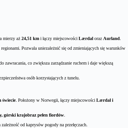
sa mierzy aż
24,51 km
i łączy miejscowości
Lærdal
oraz
Aurland
.
 regionami. Pozwala uniezależnić się od zmieniających się warunków
c do zawracania, co zwiększa zarządzanie ruchem i daje większą
pieczeństwa osób korzystających z tunelu.
 świecie
. Położony w Norwegii, łączy miejscowości
Lærdal i
, górski krajobraz pełen fiordów
.
a zależność od kaprysów pogody na przełęczach.