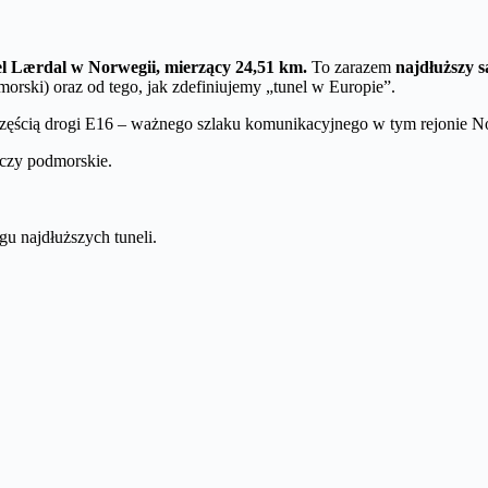
el Lærdal w Norwegii, mierzący 24,51 km.
To zarazem
najdłuższy 
morski) oraz od tego, jak zdefiniujemy „tunel w Europie”.
 częścią drogi E16 – ważnego szlaku komunikacyjnego w tym rejonie N
 czy podmorskie.
u najdłuższych tuneli.