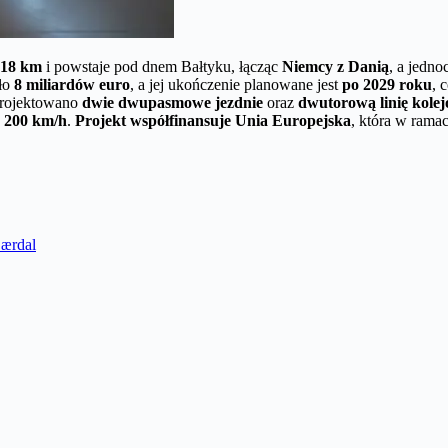
18 km
i powstaje pod dnem Bałtyku, łącząc
Niemcy z Danią
, a jedno
oło
8 miliardów euro
, a jej ukończenie planowane jest
po 2029 roku
, 
projektowano
dwie dwupasmowe jezdnie
oraz
dwutorową linię kole
o
200 km/h
.
Projekt współfinansuje Unia Europejska
, która w ramac
Lærdal