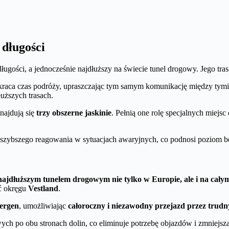
 długości
ługości, a jednocześnie najdłuższy na świecie tunel drogowy. Jego tra
skraca czas podróży, upraszczając tym samym komunikację między tymi
uższych trasach.
najdują się
trzy obszerne jaskinie
. Pełnią one rolę specjalnych miejs
zybszego reagowania w sytuacjach awaryjnych, co podnosi poziom bez
najdłuższym tunelem drogowym nie tylko w Europie, ale i na całym
ść okręgu
Vestland
.
Bergen
, umożliwiając
całoroczny i niezawodny przejazd przez trudny
h po obu stronach dolin, co eliminuje potrzebę objazdów i zmniejsz