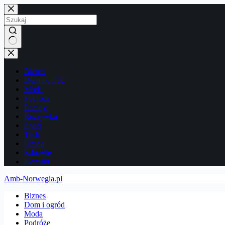
Przejdź
do
treści
Brak
wyników
Biznes
Dom i ogród
Moda
Podróże
Porady
Rozrywka
Sport
Tech
Uroda
Zdrowie
Kontakt
Amb-Norwegia.pl
Biznes
Dom i ogród
Moda
Podróże