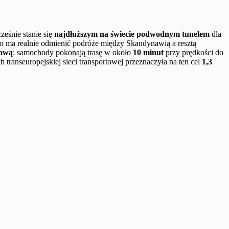
cześnie stanie się
najdłuższym na świecie podwodnym tunelem
dla
co ma realnie odmienić podróże między Skandynawią a resztą
jową
: samochody pokonają trasę w około
10 minut
przy prędkości do
h transeuropejskiej sieci transportowej przeznaczyła na ten cel
1,3