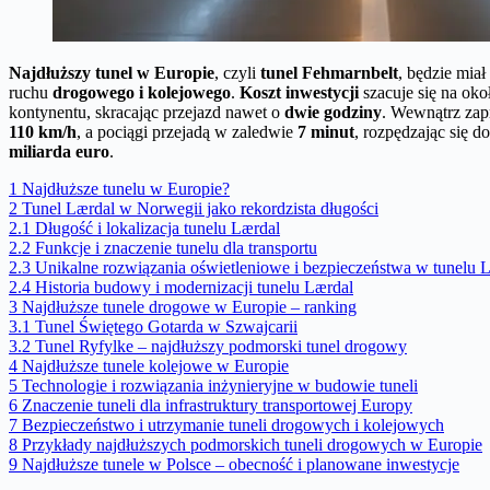
Najdłuższy tunel w Europie
, czyli
tunel Fehmarnbelt
, będzie miał
ruchu
drogowego i kolejowego
.
Koszt inwestycji
szacuje się na ok
kontynentu, skracając przejazd nawet o
dwie godziny
. Wewnątrz za
110 km/h
, a pociągi przejadą w zaledwie
7 minut
, rozpędzając się d
miliarda euro
.
1
Najdłuższe tunelu w Europie?
2
Tunel Lærdal w Norwegii jako rekordzista długości
2.1
Długość i lokalizacja tunelu Lærdal
2.2
Funkcje i znaczenie tunelu dla transportu
2.3
Unikalne rozwiązania oświetleniowe i bezpieczeństwa w tunelu 
2.4
Historia budowy i modernizacji tunelu Lærdal
3
Najdłuższe tunele drogowe w Europie – ranking
3.1
Tunel Świętego Gotarda w Szwajcarii
3.2
Tunel Ryfylke – najdłuższy podmorski tunel drogowy
4
Najdłuższe tunele kolejowe w Europie
5
Technologie i rozwiązania inżynieryjne w budowie tuneli
6
Znaczenie tuneli dla infrastruktury transportowej Europy
7
Bezpieczeństwo i utrzymanie tuneli drogowych i kolejowych
8
Przykłady najdłuższych podmorskich tuneli drogowych w Europie
9
Najdłuższe tunele w Polsce – obecność i planowane inwestycje