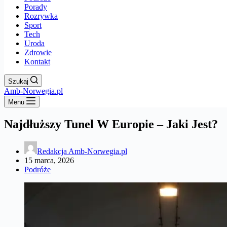
Porady
Rozrywka
Sport
Tech
Uroda
Zdrowie
Kontakt
Szukaj
Amb-Norwegia.pl
Menu
Najdłuższy Tunel W Europie – Jaki Jest?
Redakcja Amb-Norwegia.pl
15 marca, 2026
Podróże