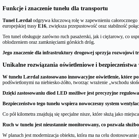
Funkcje i znaczenie tunelu dla transportu
Tunel Lærdal
odgrywa kluczową rolę w zapewnieniu całorocznego pr
europejskiej trasy
E16
, zwiększa przepustowość oraz stabilność połą
Ten tunel obsługuje zarówno ruch pasażerski, jak i ciężarowy, co u
oblodzeniem oraz zamknięciami górskich dróg.
Jego znaczenie dla infrastruktury drogowej sprzyja rozwojowi t
Unikalne rozwiązania oświetleniowe i bezpieczeństwa
W tunelu Lærdal zastosowano innowacyjne oświetlenie, które po
podświetlonymi na niebiesko-żółto, tworząc wrażenie „wschodu słoń
Dzięki zastosowaniu diod LED możliwe jest precyzyjne regulowa
Bezpieczeństwo tego tunelu wspiera nowoczesny system wentylacji
Co pół kilometra znajdują się specjalne nisze, które służą jako mie
Ruch w tunelu jest nieustannie monitorowany, co pozwala służb
W planach jest modernizacja obiektu, która ma na celu dostosowanie