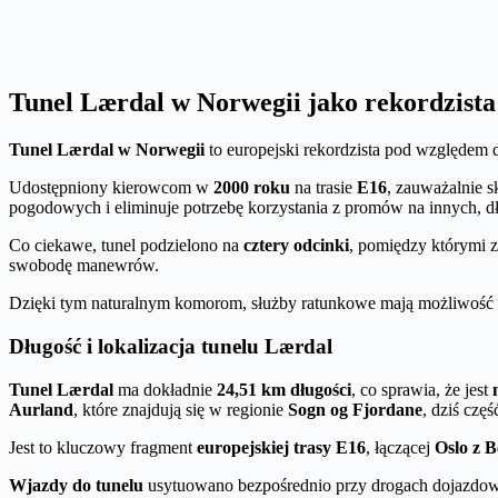
Tunel Lærdal w Norwegii jako rekordzista
Tunel Lærdal w Norwegii
to europejski rekordzista pod względem d
Udostępniony kierowcom w
2000 roku
na trasie
E16
, zauważalnie 
pogodowych i eliminuje potrzebę korzystania z promów na innych, dł
Co ciekawe, tunel podzielono na
cztery odcinki
, pomiędzy którymi z
swobodę manewrów.
Dzięki tym naturalnym komorom, służby ratunkowe mają możliwość s
Długość i lokalizacja tunelu Lærdal
Tunel Lærdal
ma dokładnie
24,51 km długości
, co sprawia, że jest
Aurland
, które znajdują się w regionie
Sogn og Fjordane
, dziś czę
Jest to kluczowy fragment
europejskiej trasy E16
, łączącej
Oslo z 
Wjazdy do tunelu
usytuowano bezpośrednio przy drogach dojazdowyc