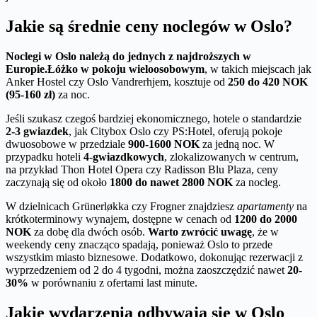
Jakie są średnie ceny noclegów w Oslo?
Noclegi w Oslo należą do jednych z najdroższych w
Europie.
Łóżko w pokoju wieloosobowym
, w takich miejscach jak
Anker Hostel czy Oslo Vandrerhjem, kosztuje od
250 do 420 NOK
(95-160 zł)
za noc.
Jeśli szukasz czegoś bardziej ekonomicznego, hotele o standardzie
2-3 gwiazdek
, jak Citybox Oslo czy PS:Hotel, oferują pokoje
dwuosobowe w przedziale
900-1600 NOK
za jedną noc. W
przypadku hoteli
4-gwiazdkowych
, zlokalizowanych w centrum,
na przykład Thon Hotel Opera czy Radisson Blu Plaza, ceny
zaczynają się od około
1800 do nawet 2800 NOK
za nocleg.
W dzielnicach Grünerløkka czy Frogner znajdziesz
apartamenty
na
krótkoterminowy wynajem, dostępne w cenach od
1200 do 2000
NOK
za dobę dla dwóch osób.
Warto zwrócić uwagę
, że w
weekendy ceny znacząco spadają, ponieważ Oslo to przede
wszystkim miasto biznesowe. Dodatkowo, dokonując rezerwacji z
wyprzedzeniem od 2 do 4 tygodni, można zaoszczędzić nawet
20-
30%
w porównaniu z ofertami last minute.
Jakie wydarzenia odbywają się w Oslo