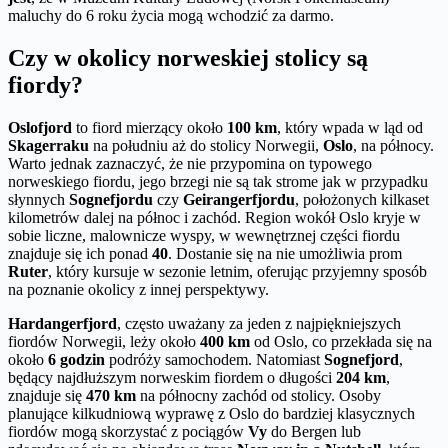
maluchy do 6 roku życia mogą wchodzić za darmo.
Czy w okolicy norweskiej stolicy są
fiordy?
Oslofjord
to fiord mierzący około
100 km
, który wpada w ląd od
Skagerraku
na południu aż do stolicy Norwegii,
Oslo
, na północy.
Warto jednak zaznaczyć, że nie przypomina on typowego
norweskiego fiordu, jego brzegi nie są tak strome jak w przypadku
słynnych
Sognefjordu
czy
Geirangerfjordu
, położonych kilkaset
kilometrów dalej na północ i zachód. Region wokół Oslo kryje w
sobie liczne, malownicze wyspy, w wewnętrznej części fiordu
znajduje się ich ponad
40
. Dostanie się na nie umożliwia prom
Ruter
, który kursuje w sezonie letnim, oferując przyjemny sposób
na poznanie okolicy z innej perspektywy.
Hardangerfjord
, często uważany za jeden z najpiękniejszych
fiordów Norwegii, leży około
400 km
od Oslo, co przekłada się na
około
6 godzin
podróży samochodem. Natomiast
Sognefjord
,
będący najdłuższym norweskim fiordem o długości
204 km
,
znajduje się
470 km
na północny zachód od stolicy. Osoby
planujące kilkudniową wyprawę z Oslo do bardziej klasycznych
fiordów mogą skorzystać z pociągów
Vy
do Bergen lub