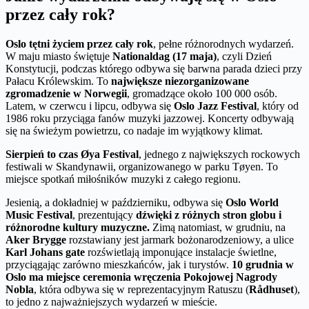
przez cały rok?
Oslo tętni życiem przez cały rok
, pełne różnorodnych wydarzeń.
W maju miasto świętuje
Nationaldag (17 maja)
, czyli Dzień
Konstytucji, podczas którego odbywa się barwna parada dzieci przy
Pałacu Królewskim. To
największe niezorganizowane
zgromadzenie w Norwegii
, gromadzące około 100 000 osób.
Latem, w czerwcu i lipcu, odbywa się
Oslo Jazz Festival
, który od
1986 roku przyciąga fanów muzyki jazzowej. Koncerty odbywają
się na świeżym powietrzu, co nadaje im wyjątkowy klimat.
Sierpień to czas Øya Festival
, jednego z największych rockowych
festiwali w Skandynawii, organizowanego w parku Tøyen. To
miejsce spotkań miłośników muzyki z całego regionu.
Jesienią, a dokładniej w październiku, odbywa się
Oslo World
Music Festival
, prezentujący
dźwięki z różnych stron globu i
różnorodne kultury muzyczne.
Zimą natomiast, w grudniu, na
Aker Brygge
rozstawiany jest jarmark bożonarodzeniowy, a ulice
Karl Johans gate
rozświetlają imponujące instalacje świetlne,
przyciągając zarówno mieszkańców, jak i turystów.
10 grudnia w
Oslo ma miejsce ceremonia wręczenia Pokojowej Nagrody
Nobla
, która odbywa się w reprezentacyjnym Ratuszu (
Rådhuset
),
to jedno z najważniejszych wydarzeń w mieście.