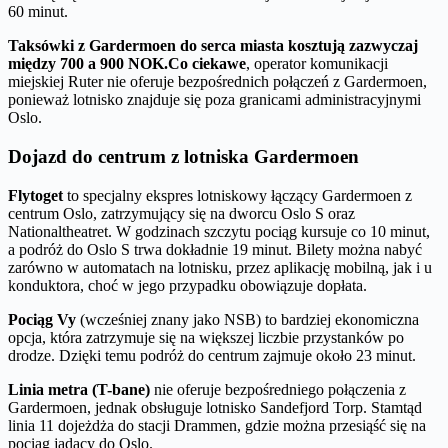
60 minut.
Taksówki z Gardermoen do serca miasta kosztują zazwyczaj
między 700 a 900 NOK.
Co ciekawe
, operator komunikacji
miejskiej Ruter nie oferuje bezpośrednich połączeń z Gardermoen,
ponieważ lotnisko znajduje się poza granicami administracyjnymi
Oslo.
Dojazd do centrum z lotniska Gardermoen
Flytoget
to specjalny ekspres lotniskowy łączący Gardermoen z
centrum Oslo, zatrzymujący się na dworcu Oslo S oraz
Nationaltheatret. W godzinach szczytu pociąg kursuje co 10 minut,
a podróż do Oslo S trwa dokładnie 19 minut. Bilety można nabyć
zarówno w automatach na lotnisku, przez aplikację mobilną, jak i u
konduktora, choć w jego przypadku obowiązuje dopłata.
Pociąg Vy
(wcześniej znany jako NSB) to bardziej ekonomiczna
opcja, która zatrzymuje się na większej liczbie przystanków po
drodze. Dzięki temu podróż do centrum zajmuje około 23 minut.
Linia metra (T-bane)
nie oferuje bezpośredniego połączenia z
Gardermoen, jednak obsługuje lotnisko Sandefjord Torp. Stamtąd
linia 11 dojeżdża do stacji Drammen, gdzie można przesiąść się na
pociąg jadący do Oslo.