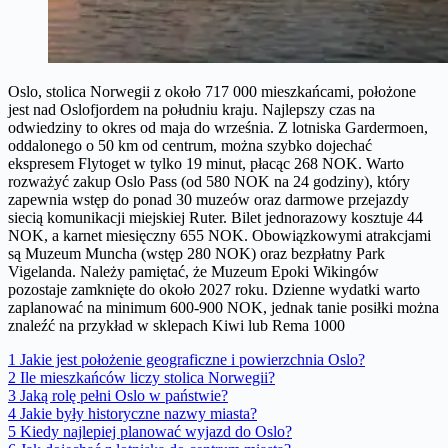
Oslo, stolica Norwegii z około 717 000 mieszkańcami, położone
jest nad Oslofjordem na południu kraju. Najlepszy czas na
odwiedziny to okres od maja do września. Z lotniska Gardermoen,
oddalonego o 50 km od centrum, można szybko dojechać
ekspresem Flytoget w tylko 19 minut, płacąc 268 NOK. Warto
rozważyć zakup Oslo Pass (od 580 NOK na 24 godziny), który
zapewnia wstęp do ponad 30 muzeów oraz darmowe przejazdy
siecią komunikacji miejskiej Ruter. Bilet jednorazowy kosztuje 44
NOK, a karnet miesięczny 655 NOK. Obowiązkowymi atrakcjami
są Muzeum Muncha (wstęp 280 NOK) oraz bezpłatny Park
Vigelanda. Należy pamiętać, że Muzeum Epoki Wikingów
pozostaje zamknięte do około 2027 roku. Dzienne wydatki warto
zaplanować na minimum 600-900 NOK, jednak tanie posiłki można
znaleźć na przykład w sklepach Kiwi lub Rema 1000
1
Jakie jest położenie geograficzne i powierzchnia Oslo?
2
Ile mieszkańców liczy stolica Norwegii?
3
Jaką rolę pełni Oslo w państwie?
4
Jakie były historyczne nazwy miasta?
5
Kiedy najlepiej planować wyjazd do Oslo?