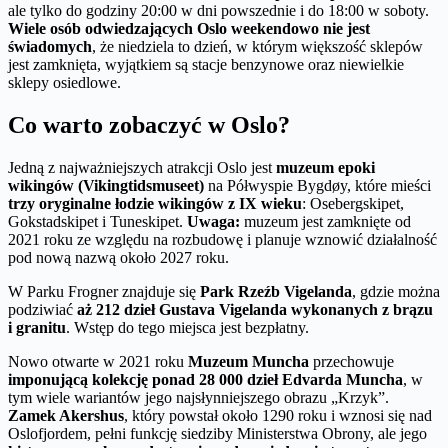
ale tylko do godziny 20:00 w dni powszednie i do 18:00 w soboty.
Wiele osób odwiedzających Oslo weekendowo nie jest
świadomych
, że niedziela to dzień, w którym większość sklepów
jest zamknięta, wyjątkiem są stacje benzynowe oraz niewielkie
sklepy osiedlowe.
Co warto zobaczyć w Oslo?
Jedną z najważniejszych atrakcji Oslo jest
muzeum epoki
wikingów (Vikingtidsmuseet)
na Półwyspie Bygdøy, które mieści
trzy oryginalne łodzie wikingów z IX wieku
: Osebergskipet,
Gokstadskipet i Tuneskipet.
Uwaga:
muzeum jest zamknięte od
2021 roku ze względu na rozbudowę i planuje wznowić działalność
pod nową nazwą około 2027 roku.
W Parku Frogner znajduje się
Park Rzeźb Vigelanda
, gdzie można
podziwiać
aż 212 dzieł Gustava Vigelanda wykonanych z brązu
i granitu
. Wstęp do tego miejsca jest bezpłatny.
Nowo otwarte w 2021 roku
Muzeum Muncha
przechowuje
imponującą kolekcję ponad 28 000 dzieł Edvarda Muncha
, w
tym wiele wariantów jego najsłynniejszego obrazu „Krzyk”.
Zamek Akershus
, który powstał około 1290 roku i wznosi się nad
Oslofjordem, pełni funkcję siedziby Ministerstwa Obrony, ale jego