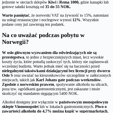
jedzenie w sieciach sklepów
Kiwi
i
Rema 1000,
gdzie kanapki lub
gotowe sałatki kosztują od
35 do 55 NOK.
Warto pamiętać
, że norweski VAT na żywność to 15%, natomiast
na usługi restauracyjne i noclegowe wynosi
12%
. Wszystkie
podane ceny już zawierają ten podatek.
Na co uważać podczas pobytu w
Norwegii?
W oslo głównym wyzwaniem dla odwiedzających nie są
przestępstwa
, to jedno z bezpieczniejszych miast, lecz wysokie
koszty życia, które potrafią zaskoczyć tych, którzy nie zaplanowali
wcześniej budżetu. Warto jednak mieć się na baczności przed
nielegalnymi taksówkami działającymi bez licencji przy dworcu
Oslo S
oraz uważać na kieszonkowców szczególnie w zatłoczonych
miejscach, takich jak
Karl Johans gate podczas weekendów
.
Zgodnie z norweskim prawem
, spożywanie alkoholu na ulicach,
poza tzw. ogródkami gastronomicznymi, jest zakazane i może
skończyć się mandatem sięgającym 5400 NOK.
Alkohol dostępny jest wyłącznie w
państwowym monopolowym
sklepie Vinmonopolet
lub w lokalach gastronomicznych.
Piwo o
zawartości alkoholu do 4,7% można kupić w supermarketach
,