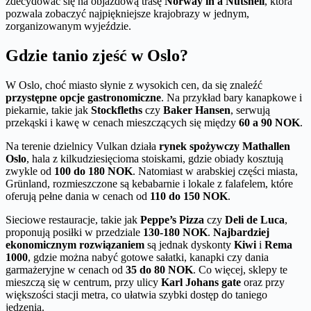
zdecydować się na objazdową trasę
Norway in a Nutshell
, która
pozwala zobaczyć najpiękniejsze krajobrazy w jednym,
zorganizowanym wyjeździe.
Gdzie tanio zjeść w Oslo?
W Oslo, choć miasto słynie z wysokich cen, da się znaleźć
przystępne opcje gastronomiczne
. Na przykład bary kanapkowe i
piekarnie, takie jak
Stockfleths
czy
Baker Hansen
, serwują
przekąski i kawę w cenach mieszczących się między
60 a 90 NOK
.
Na terenie dzielnicy Vulkan działa
rynek spożywczy Mathallen
Oslo
, hala z kilkudziesięcioma stoiskami, gdzie obiady kosztują
zwykle od
100 do 180 NOK
. Natomiast w arabskiej części miasta,
Grünland, rozmieszczone są kebabarnie i lokale z falafelem, które
oferują pełne dania w cenach od
110 do 150 NOK
.
Sieciowe restauracje, takie jak
Peppe’s Pizza
czy
Deli de Luca
,
proponują posiłki w przedziale
130-180 NOK
.
Najbardziej
ekonomicznym rozwiązaniem
są jednak dyskonty
Kiwi
i
Rema
1000
, gdzie można nabyć gotowe sałatki, kanapki czy dania
garmażeryjne w cenach od
35 do 80 NOK
. Co więcej, sklepy te
mieszczą się w centrum, przy ulicy
Karl Johans gate
oraz przy
większości stacji metra, co ułatwia szybki dostęp do taniego
jedzenia.