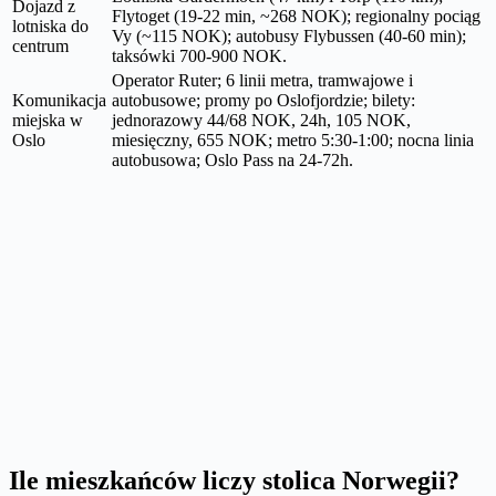
Dojazd z
Flytoget (19-22 min, ~268 NOK); regionalny pociąg
lotniska do
Vy (~115 NOK); autobusy Flybussen (40-60 min);
centrum
taksówki 700-900 NOK.
Operator Ruter; 6 linii metra, tramwajowe i
Komunikacja
autobusowe; promy po Oslofjordzie; bilety:
miejska w
jednorazowy 44/68 NOK, 24h, 105 NOK,
Oslo
miesięczny, 655 NOK; metro 5:30-1:00; nocna linia
autobusowa; Oslo Pass na 24-72h.
Ile mieszkańców liczy stolica Norwegii?