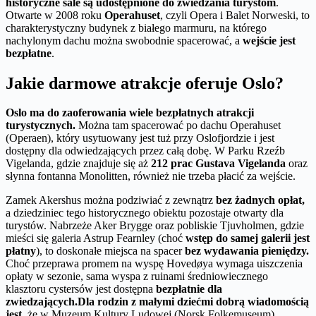
historyczne sale są udostępnione do zwiedzania turystom
.
Otwarte w 2008 roku
Operahuset
, czyli Opera i Balet Norweski, to
charakterystyczny budynek z białego marmuru, na którego
nachylonym dachu można swobodnie spacerować, a
wejście jest
bezpłatne
.
Jakie darmowe atrakcje oferuje Oslo?
Oslo ma do zaoferowania wiele bezpłatnych atrakcji
turystycznych.
Można tam spacerować po dachu Operahuset
(Operaen), który usytuowany jest tuż przy Oslofjordzie i jest
dostępny dla odwiedzających przez całą dobę. W Parku Rzeźb
Vigelanda, gdzie znajduje się aż
212 prac Gustava Vigelanda
oraz
słynna fontanna Monolitten, również nie trzeba płacić za wejście.
Zamek Akershus można podziwiać z zewnątrz
bez żadnych opłat,
a dziedziniec tego historycznego obiektu pozostaje otwarty dla
turystów. Nabrzeże Aker Brygge oraz pobliskie Tjuvholmen, gdzie
mieści się galeria Astrup Fearnley (choć
wstęp do samej galerii jest
płatny
), to doskonałe miejsca na spacer
bez wydawania pieniędzy.
Choć przeprawa promem na wyspę Hovedøya wymaga uiszczenia
opłaty w sezonie, sama wyspa z ruinami średniowiecznego
klasztoru cystersów jest dostępna
bezpłatnie dla
zwiedzających.
Dla rodzin z małymi dziećmi dobrą wiadomością
jest
, że w Muzeum Kultury Ludowej (Norsk Folkemuseum)