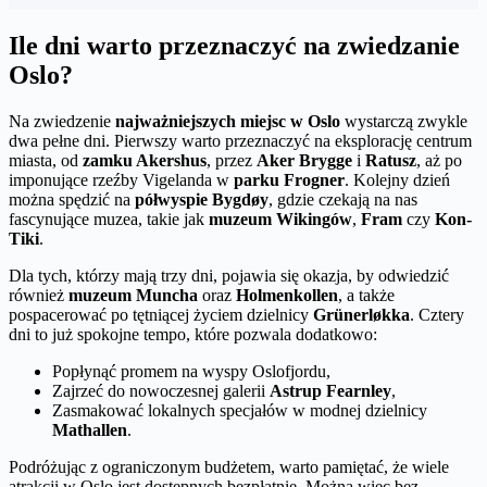
Ile dni warto przeznaczyć na zwiedzanie
Oslo?
Na zwiedzenie
najważniejszych miejsc w Oslo
wystarczą zwykle
dwa pełne dni. Pierwszy warto przeznaczyć na eksplorację centrum
miasta, od
zamku Akershus
, przez
Aker Brygge
i
Ratusz
, aż po
imponujące rzeźby Vigelanda w
parku Frogner
. Kolejny dzień
można spędzić na
półwyspie Bygdøy
, gdzie czekają na nas
fascynujące muzea, takie jak
muzeum Wikingów
,
Fram
czy
Kon-
Tiki
.
Dla tych, którzy mają trzy dni, pojawia się okazja, by odwiedzić
również
muzeum Muncha
oraz
Holmenkollen
, a także
pospacerować po tętniącej życiem dzielnicy
Grünerløkka
. Cztery
dni to już spokojne tempo, które pozwala dodatkowo:
Popłynąć promem na wyspy Oslofjordu,
Zajrzeć do nowoczesnej galerii
Astrup Fearnley
,
Zasmakować lokalnych specjałów w modnej dzielnicy
Mathallen
.
Podróżując z ograniczonym budżetem, warto pamiętać, że wiele
atrakcji w Oslo jest dostępnych bezpłatnie. Można więc bez