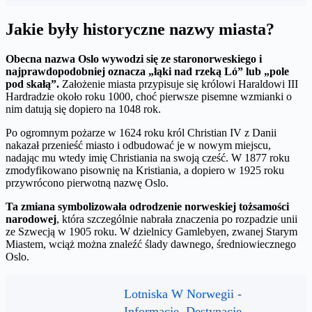
Jakie były historyczne nazwy miasta?
Obecna nazwa Oslo wywodzi się ze staronorweskiego i
najprawdopodobniej oznacza „łąki nad rzeką Ló” lub „pole
pod skałą”.
Założenie miasta przypisuje się królowi Haraldowi III
Hardradzie około roku 1000, choć pierwsze pisemne wzmianki o
nim datują się dopiero na 1048 rok.
Po ogromnym pożarze w 1624 roku król Christian IV z Danii
nakazał przenieść miasto i odbudować je w nowym miejscu,
nadając mu wtedy imię Christiania na swoją cześć. W 1877 roku
zmodyfikowano pisownię na Kristiania, a dopiero w 1925 roku
przywrócono pierwotną nazwę Oslo.
Ta zmiana symbolizowała odrodzenie norweskiej tożsamości
narodowej
, która szczególnie nabrała znaczenia po rozpadzie unii
ze Szwecją w 1905 roku. W dzielnicy Gamlebyen, zwanej Starym
Miastem, wciąż można znaleźć ślady dawnego, średniowiecznego
Oslo.
Lotniska W Norwegii -
Informacje, Destynacje,