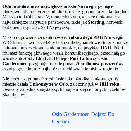
Oslo to stolica oraz największe miasto Norwegii
, pełniące
kluczowe role polityczne, administracyjne, gospodarcze i kulturalne.
Mieszka tu król Harald V, monarcha kraju, a także ulokowane są
najważniejsze instytucje państwowe, takie jak
Storting
, norweski
parlament, rząd oraz Sąd Najwyższy.
Miasto odpowiada za około
ćwierć całkowitego PKB Norwegii.
W Oslo mają swoje siedziby liczne międzynarodowe firmy z branży
naftowej oraz czołowe banki norweskie, na przykład
DNB.
Pełni
również funkcję głównego węzła komunikacyjnego, przecinają go
ważne autostrady
E6 i E18
Do tego
Port Lotniczy Oslo
Gardermoen
przyjmuje rocznie ponad
26 milionów pasażerów,
czyniąc go jednym z najbardziej ruchliwych lotnisk w regionie.
Nie można zapomnieć o roli Oslo jako ośrodka naukowego. W
mieście działa
Uniwersytet w Oslo,
założony już w
1811 roku,
uważany za jedną z najstarszych i najbardziej cenionych uczelni w
Skandynawii.
Oslo Gardermoen Dojazd Do
Centrum