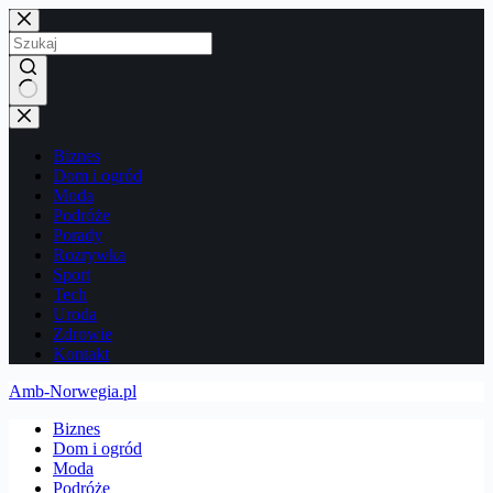
Przejdź
do
treści
Brak
wyników
Biznes
Dom i ogród
Moda
Podróże
Porady
Rozrywka
Sport
Tech
Uroda
Zdrowie
Kontakt
Amb-Norwegia.pl
Biznes
Dom i ogród
Moda
Podróże