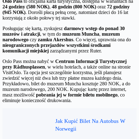
Oslo Pass
to oficjalna karta turystyczna, dostępna w wariantach na
24 godziny (580 NOK)
,
48 godzin (800 NOK)
oraz
72 godziny
(945 NOK)
. Dorośli płacą pełną cenę, natomiast dzieci do 16 lat
korzystają z około połowy tej stawki.
Posługując się kartą, zyskujesz
darmowy wstęp do ponad 30
muzeów i atrakcji
, w tym do
muzeum Muncha
,
muzeum
narodowego
czy
zamku Akershus
. Co więcej, uprawnia ona do
nieograniczonych przejazdów wszystkimi środkami
komunikacji miejskiej
zarządzanymi przez Ruter.
Oslo Pass można nabyć w
Centrum Informacji Turystycznej
przy Rådhusplassen
, w wielu hotelach, a także online na stronie
VisitOslo. Ta opcja jest szczególnie korzystna, jeśli planujesz
zwiedzić więcej niż dwa lub trzy płatne muzea każdego dnia.
Przykładowo, bilet do muzeum Muncha kosztuje 280 NOK, a do
muzeum narodowego, 200 NOK. Kupując kartę przez internet,
masz możliwość
pobrania jej w formie biletu mobilnego
, co
eliminuje konieczność drukowania.
Jak Kupić Bilet Na Autobus W
Norwegii