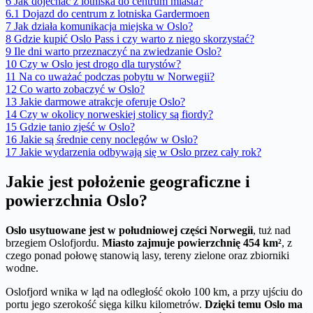
6
Jak dojechać z lotniska do centrum miasta?
6.1
Dojazd do centrum z lotniska Gardermoen
7
Jak działa komunikacja miejska w Oslo?
8
Gdzie kupić Oslo Pass i czy warto z niego skorzystać?
9
Ile dni warto przeznaczyć na zwiedzanie Oslo?
10
Czy w Oslo jest drogo dla turystów?
11
Na co uważać podczas pobytu w Norwegii?
12
Co warto zobaczyć w Oslo?
13
Jakie darmowe atrakcje oferuje Oslo?
14
Czy w okolicy norweskiej stolicy są fiordy?
15
Gdzie tanio zjeść w Oslo?
16
Jakie są średnie ceny noclegów w Oslo?
17
Jakie wydarzenia odbywają się w Oslo przez cały rok?
Jakie jest położenie geograficzne i
powierzchnia Oslo?
Oslo usytuowane jest w południowej części Norwegii
, tuż nad
brzegiem Oslofjordu.
Miasto zajmuje powierzchnię 454 km²
, z
czego ponad połowę stanowią lasy, tereny zielone oraz zbiorniki
wodne.
Oslofjord wnika w ląd na odległość około 100 km, a przy ujściu do
portu jego szerokość sięga kilku kilometrów.
Dzięki temu Oslo ma