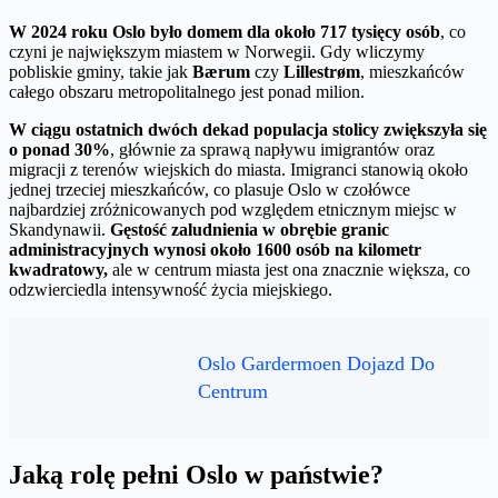
W 2024 roku Oslo było domem dla około 717 tysięcy osób
, co
czyni je największym miastem w Norwegii. Gdy wliczymy
pobliskie gminy, takie jak
Bærum
czy
Lillestrøm
, mieszkańców
całego obszaru metropolitalnego jest ponad milion.
W ciągu ostatnich dwóch dekad populacja stolicy zwiększyła się
o ponad 30%
, głównie za sprawą napływu imigrantów oraz
migracji z terenów wiejskich do miasta. Imigranci stanowią około
jednej trzeciej mieszkańców, co plasuje Oslo w czołówce
najbardziej zróżnicowanych pod względem etnicznym miejsc w
Skandynawii.
Gęstość zaludnienia w obrębie granic
administracyjnych wynosi około 1600 osób na kilometr
kwadratowy,
ale w centrum miasta jest ona znacznie większa, co
odzwierciedla intensywność życia miejskiego.
Oslo Gardermoen Dojazd Do
Centrum
Jaką rolę pełni Oslo w państwie?