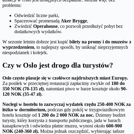
problemu:
Odwiedzić liczne parki,
Spacerować promenadą
Aker Brygge
,
Zwiedzić
Operahouse
, co pozwoli przedłużyć pobyt bez
dodatkowych wydatków.
W sezonie letnim dobrze jest kupić
bilety na promy i do muzeów z
wyprzedzeniem
, to najlepszy sposób, by uniknąć nieprzyjemnych
niespodzianek i kolejek.
Czy w Oslo jest drogo dla turystów?
Oslo często plasuje się w czołówce najdroższych miast Europy.
Za posiłek w przeciętnej restauracji zapłacimy zwykle od
180 do
350 NOK (70-135 zł)
, natomiast piwo w barze kosztuje około
90-
120 NOK (35-47 zł)
.
Noclegi w hostelu to zazwyczaj wydatek rzędu 250-400 NOK za
łóżko w dormitorium,
podczas gdy pokój w trzygwiazdkowym
hotelu kosztuje od
1 200 do 2 000 NOK za noc.
Dzienny budżet
turysty, który korzysta z transportu publicznego, jada w barach
kanapkowych i odwiedza płatne muzea, wynosi około
600-900
NOK (240-360 zł).
Można jednak oszczędzić, wybierając tańsze