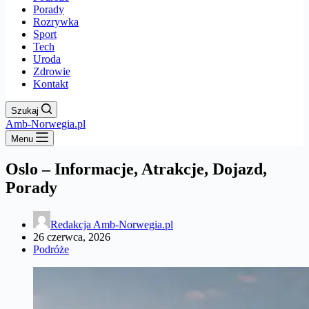
Porady
Rozrywka
Sport
Tech
Uroda
Zdrowie
Kontakt
Szukaj
Amb-Norwegia.pl
Menu
Oslo – Informacje, Atrakcje, Dojazd,
Porady
Redakcja Amb-Norwegia.pl
26 czerwca, 2026
Podróże