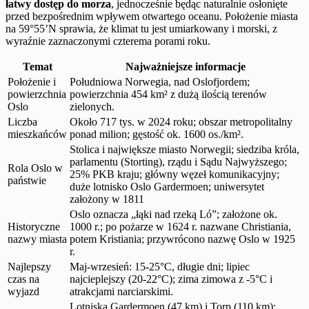
łatwy dostęp do morza
, jednocześnie będąc naturalnie osłonięte
przed bezpośrednim wpływem otwartego oceanu. Położenie miasta
na 59°55’N sprawia, że klimat tu jest umiarkowany i morski, z
wyraźnie zaznaczonymi czterema porami roku.
Temat
Najważniejsze informacje
Położenie i
Południowa Norwegia, nad Oslofjordem;
powierzchnia
powierzchnia 454 km² z dużą ilością terenów
Oslo
zielonych.
Liczba
Około 717 tys. w 2024 roku; obszar metropolitalny
mieszkańców
ponad milion; gęstość ok. 1600 os./km².
Stolica i największe miasto Norwegii; siedziba króla,
parlamentu (Storting), rządu i Sądu Najwyższego;
Rola Oslo w
25% PKB kraju; główny węzeł komunikacyjny;
państwie
duże lotnisko Oslo Gardermoen; uniwersytet
założony w 1811
Oslo oznacza „łąki nad rzeką Ló”; założone ok.
Historyczne
1000 r.; po pożarze w 1624 r. nazwane Christiania,
nazwy miasta
potem Kristiania; przywrócono nazwę Oslo w 1925
r.
Najlepszy
Maj-wrzesień: 15-25°C, długie dni; lipiec
czas na
najcieplejszy (20-22°C); zima zimowa z -5°C i
wyjazd
atrakcjami narciarskimi.
Lotniska Gardermoen (47 km) i Torp (110 km);