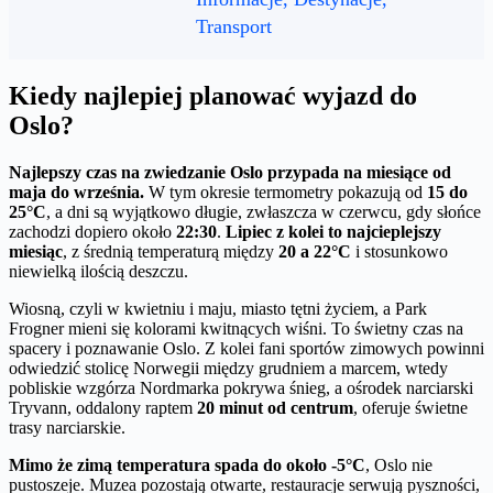
Transport
Kiedy najlepiej planować wyjazd do
Oslo?
Najlepszy czas na zwiedzanie Oslo przypada na miesiące od
maja do września.
W tym okresie termometry pokazują od
15 do
25°C
, a dni są wyjątkowo długie, zwłaszcza w czerwcu, gdy słońce
zachodzi dopiero około
22:30
.
Lipiec z kolei to najcieplejszy
miesiąc
, z średnią temperaturą między
20 a 22°C
i stosunkowo
niewielką ilością deszczu.
Wiosną, czyli w kwietniu i maju, miasto tętni życiem, a Park
Frogner mieni się kolorami kwitnących wiśni. To świetny czas na
spacery i poznawanie Oslo. Z kolei fani sportów zimowych powinni
odwiedzić stolicę Norwegii między grudniem a marcem, wtedy
pobliskie wzgórza Nordmarka pokrywa śnieg, a ośrodek narciarski
Tryvann, oddalony raptem
20 minut od centrum
, oferuje świetne
trasy narciarskie.
Mimo że zimą temperatura spada do około -5°C
, Oslo nie
pustoszeje. Muzea pozostają otwarte, restauracje serwują pyszności,