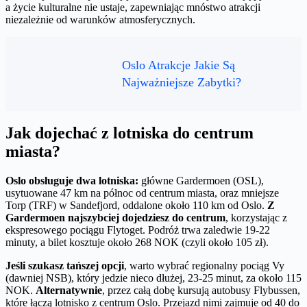
a życie kulturalne nie ustaje, zapewniając mnóstwo atrakcji
niezależnie od warunków atmosferycznych.
Oslo Atrakcje Jakie Są
Najważniejsze Zabytki?
Jak dojechać z lotniska do centrum
miasta?
Oslo obsługuje dwa lotniska:
główne Gardermoen (OSL),
usytuowane 47 km na północ od centrum miasta, oraz mniejsze
Torp (TRF) w Sandefjord, oddalone około 110 km od Oslo.
Z
Gardermoen najszybciej dojedziesz do centrum
, korzystając z
ekspresowego pociągu Flytoget. Podróż trwa zaledwie 19-22
minuty, a bilet kosztuje około 268 NOK (czyli około 105 zł).
Jeśli szukasz tańszej opcji
, warto wybrać regionalny pociąg Vy
(dawniej NSB), który jedzie nieco dłużej, 23-25 minut, za około 115
NOK.
Alternatywnie
, przez całą dobę kursują autobusy Flybussen,
które łączą lotnisko z centrum Oslo. Przejazd nimi zajmuje od 40 do