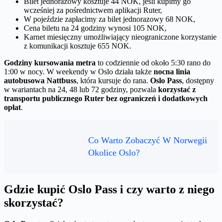
Bilet jednorazowy kosztuje 44 NOK, jeśli kupimy go
wcześniej za pośrednictwem aplikacji Ruter,
W pojeździe zapłacimy za bilet jednorazowy 68 NOK,
Cena biletu na 24 godziny wynosi 105 NOK,
Karnet miesięczny umożliwiający nieograniczone korzystanie
z komunikacji kosztuje 655 NOK.
Godziny kursowania metra
to codziennie od około 5:30 rano do
1:00 w nocy. W weekendy w Oslo działa także
nocna linia
autobusowa Nattbuss
, która kursuje do rana.
Oslo Pass
, dostępny
w wariantach na 24, 48 lub 72 godziny, pozwala
korzystać z
transportu publicznego Ruter bez ograniczeń i dodatkowych
opłat
.
Co Warto Zobaczyć W Norwegii
Okolice Oslo?
Gdzie kupić Oslo Pass i czy warto z niego
skorzystać?