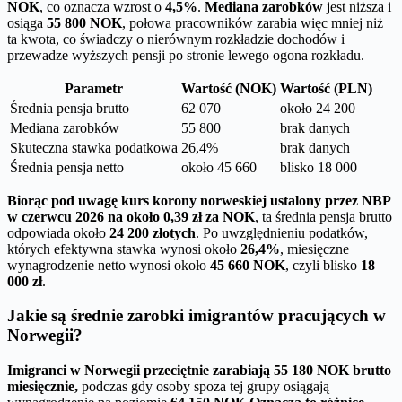
NOK
, co oznacza wzrost o
4,5%
.
Mediana zarobków
jest niższa i
osiąga
55 800 NOK
, połowa pracowników zarabia więc mniej niż
ta kwota, co świadczy o nierównym rozkładzie dochodów i
przewadze wyższych pensji po stronie lewego ogona rozkładu.
Parametr
Wartość (NOK)
Wartość (PLN)
Średnia pensja brutto
62 070
około 24 200
Mediana zarobków
55 800
brak danych
Skuteczna stawka podatkowa
26,4%
brak danych
Średnia pensja netto
około 45 660
blisko 18 000
Biorąc pod uwagę kurs korony norweskiej ustalony przez NBP
w czerwcu 2026 na około 0,39 zł za NOK
, ta średnia pensja brutto
odpowiada około
24 200 złotych
. Po uwzględnieniu podatków,
których efektywna stawka wynosi około
26,4%
, miesięczne
wynagrodzenie netto wynosi około
45 660 NOK
, czyli blisko
18
000 zł
.
Jakie są średnie zarobki imigrantów pracujących w
Norwegii?
Imigranci w Norwegii przeciętnie zarabiają 55 180 NOK brutto
miesięcznie,
podczas gdy osoby spoza tej grupy osiągają