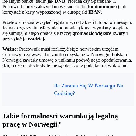
lokalnym banku, takim jak
DNB
, Nordea czy Sparebank 1.
Pracownik może założyć tam własne konto (
kontonummer
) lub
korzystać z karty wyposażonej w europejski
IBAN.
Przelewy można wysyłać regularnie, co tydzień lub raz w miesiącu.
Jednak częstsze transfery nie poprawiają kursu wymiany, a opłaty
się sumują, dlatego opłaca się raczej
gromadzić większe kwoty i
przesyłać je rzadziej.
Ważne:
Pracownik musi rozliczyć się z norweskim urzędem
skarbowym za wszystkie zarobki uzyskane w Norwegii. Polska i
Norwegia zawarły umowę o unikaniu podwójnego opodatkowania,
dzięki czemu dochody te nie są obciążone podatkiem dwukrotnie.
Ile Zarabia Się W Norwegii Na
Godzinę?
Jakie formalności warunkują legalną
pracę w Norwegii?