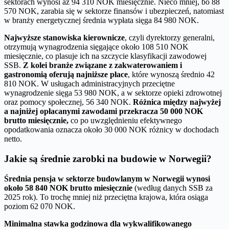
sektorach wynosi aż 94 310 NOK miesięcznie. Nieco mniej, bo 88
570 NOK, zarabia się w sektorze finansów i ubezpieczeń, natomiast
w branży energetycznej średnia wypłata sięga 84 980 NOK.
Najwyższe stanowiska kierownicze
, czyli dyrektorzy generalni,
otrzymują wynagrodzenia sięgające około 108 510 NOK
miesięcznie, co plasuje ich na szczycie klasyfikacji zawodowej
SSB.
Z kolei branże związane z zakwaterowaniem i
gastronomią oferują najniższe płace
, które wynoszą średnio 42
810 NOK. W usługach administracyjnych przeciętne
wynagrodzenie sięga 53 980 NOK, a w sektorze opieki zdrowotnej
oraz pomocy społecznej, 56 340 NOK.
Różnica między najwyżej
a najniżej opłacanymi zawodami przekracza 50 000 NOK
brutto miesięcznie,
co po uwzględnieniu efektywnego
opodatkowania oznacza około 30 000 NOK różnicy w dochodach
netto.
Jakie są średnie zarobki na budowie w Norwegii?
Średnia pensja w sektorze budowlanym w Norwegii wynosi
około 58 840 NOK brutto miesięcznie
(według danych SSB za
2025 rok). To trochę mniej niż przeciętna krajowa, która osiąga
poziom 62 070 NOK.
Minimalna stawka godzinowa dla wykwalifikowanego