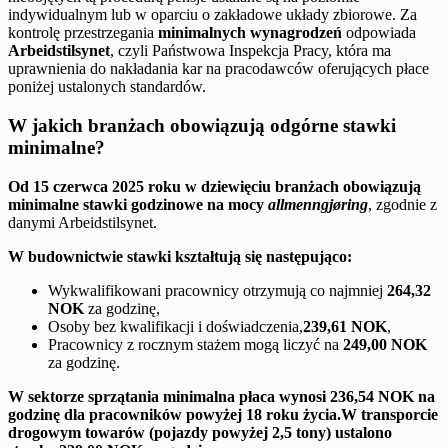
indywidualnym lub w oparciu o zakładowe układy zbiorowe. Za
kontrolę przestrzegania
minimalnych wynagrodzeń
odpowiada
Arbeidstilsynet
, czyli Państwowa Inspekcja Pracy, która ma
uprawnienia do nakładania kar na pracodawców oferujących płace
poniżej ustalonych standardów.
W jakich branżach obowiązują odgórne stawki
minimalne?
Od 15 czerwca 2025 roku w dziewięciu branżach obowiązują
minimalne stawki godzinowe na mocy
allmenngjøring
, zgodnie z
danymi Arbeidstilsynet.
W budownictwie stawki kształtują się następująco:
Wykwalifikowani pracownicy otrzymują co najmniej
264,32
NOK
za godzinę,
Osoby bez kwalifikacji i doświadczenia,
239,61 NOK
,
Pracownicy z rocznym stażem mogą liczyć na
249,00 NOK
za godzinę.
W sektorze sprzątania minimalna płaca wynosi
236,54 NOK
na
godzinę dla pracowników powyżej 18 roku życia.
W transporcie
drogowym towarów (pojazdy powyżej 2,5 tony) ustalono