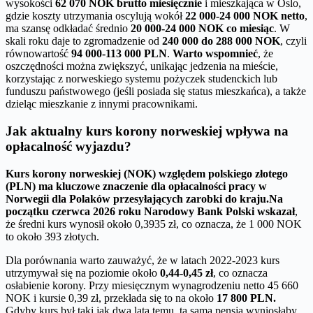
wysokości
62 070 NOK brutto miesięcznie
i mieszkająca w Oslo,
gdzie koszty utrzymania oscylują wokół
22 000-24 000 NOK netto
,
ma szansę odkładać średnio
20 000-24 000 NOK co miesiąc
. W
skali roku daje to zgromadzenie od
240 000 do 288 000 NOK
, czyli
równowartość
94 000-113 000 PLN
.
Warto wspomnieć
, że
oszczędności można zwiększyć, unikając jedzenia na mieście,
korzystając z norweskiego systemu pożyczek studenckich lub
funduszu państwowego (jeśli posiada się status mieszkańca), a także
dzieląc mieszkanie z innymi pracownikami.
Jak aktualny kurs korony norweskiej wpływa na
opłacalność wyjazdu?
Kurs korony norweskiej (NOK) względem polskiego złotego
(PLN) ma kluczowe znaczenie dla opłacalności pracy w
Norwegii dla Polaków przesyłających zarobki do kraju.
Na
początku czerwca 2026 roku Narodowy Bank Polski wskazał
,
że średni kurs wynosił około 0,3935 zł, co oznacza, że 1 000 NOK
to około 393 złotych.
Dla porównania warto zauważyć, że w latach 2022-2023 kurs
utrzymywał się na poziomie około
0,44-0,45 zł
, co oznacza
osłabienie korony. Przy miesięcznym wynagrodzeniu netto 45 660
NOK i kursie 0,39 zł, przekłada się to na około
17 800 PLN.
Gdyby kurs był taki jak dwa lata temu, ta sama pensja wyniosłaby