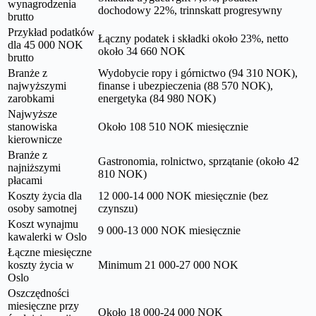
wynagrodzenia
dochodowy 22%, trinnskatt progresywny
brutto
Przykład podatków
Łączny podatek i składki około 23%, netto
dla 45 000 NOK
około 34 660 NOK
brutto
Branże z
Wydobycie ropy i górnictwo (94 310 NOK),
najwyższymi
finanse i ubezpieczenia (88 570 NOK),
zarobkami
energetyka (84 980 NOK)
Najwyższe
stanowiska
Około 108 510 NOK miesięcznie
kierownicze
Branże z
Gastronomia, rolnictwo, sprzątanie (około 42
najniższymi
810 NOK)
płacami
Koszty życia dla
12 000-14 000 NOK miesięcznie (bez
osoby samotnej
czynszu)
Koszt wynajmu
9 000-13 000 NOK miesięcznie
kawalerki w Oslo
Łączne miesięczne
koszty życia w
Minimum 21 000-27 000 NOK
Oslo
Oszczędności
miesięczne przy
Około 18 000-24 000 NOK