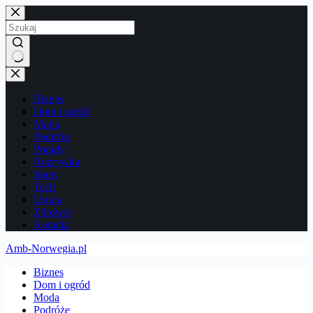
Przejdź
do
treści
Brak
wyników
Biznes
Dom i ogród
Moda
Podróże
Porady
Rozrywka
Sport
Tech
Uroda
Zdrowie
Kontakt
Amb-Norwegia.pl
Biznes
Dom i ogród
Moda
Podróże