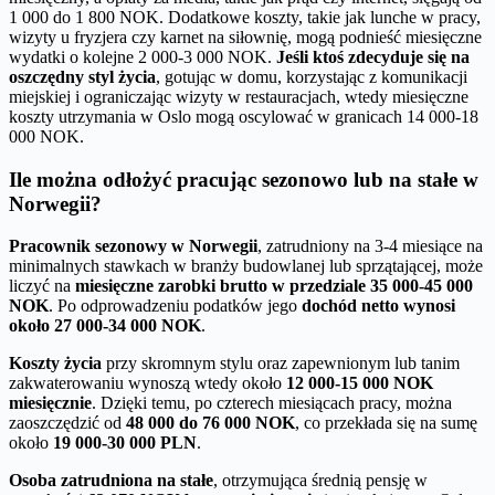
1 000 do 1 800 NOK. Dodatkowe koszty, takie jak lunche w pracy,
wizyty u fryzjera czy karnet na siłownię, mogą podnieść miesięczne
wydatki o kolejne 2 000-3 000 NOK.
Jeśli ktoś zdecyduje się na
oszczędny styl życia
, gotując w domu, korzystając z komunikacji
miejskiej i ograniczając wizyty w restauracjach, wtedy miesięczne
koszty utrzymania w Oslo mogą oscylować w granicach 14 000-18
000 NOK.
Ile można odłożyć pracując sezonowo lub na stałe w
Norwegii?
Pracownik sezonowy w Norwegii
, zatrudniony na 3-4 miesiące na
minimalnych stawkach w branży budowlanej lub sprzątającej, może
liczyć na
miesięczne zarobki brutto w przedziale 35 000-45 000
NOK
. Po odprowadzeniu podatków jego
dochód netto wynosi
około 27 000-34 000 NOK
.
Koszty życia
przy skromnym stylu oraz zapewnionym lub tanim
zakwaterowaniu wynoszą wtedy około
12 000-15 000 NOK
miesięcznie
. Dzięki temu, po czterech miesiącach pracy, można
zaoszczędzić od
48 000 do 76 000 NOK
, co przekłada się na sumę
około
19 000-30 000 PLN
.
Osoba zatrudniona na stałe
, otrzymująca średnią pensję w