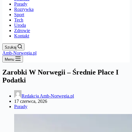
Porady
Rozrywka
Sport
Tech
Uroda
Zdrowie
Kontakt
Szukaj
Amb-Norwegia.pl
Menu
Zarobki W Norwegii – Średnie Płace I
Podatki
Redakcja Amb-Norwegia.pl
17 czerwca, 2026
Porady