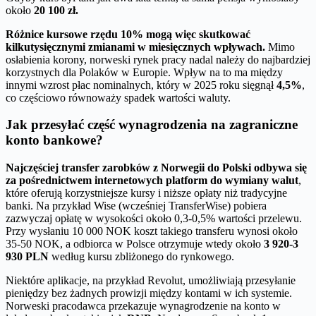
około
20 100 zł.
Różnice kursowe rzędu 10% mogą więc skutkować
kilkutysięcznymi zmianami w miesięcznych wpływach.
Mimo
osłabienia korony, norweski rynek pracy nadal należy do najbardziej
korzystnych dla Polaków w Europie. Wpływ na to ma między
innymi wzrost płac nominalnych, który w 2025 roku sięgnął
4,5%
,
co częściowo równoważy spadek wartości waluty.
Jak przesyłać część wynagrodzenia na zagraniczne
konto bankowe?
Najczęściej transfer zarobków z Norwegii do Polski odbywa się
za pośrednictwem internetowych platform do wymiany walut
,
które oferują korzystniejsze kursy i niższe opłaty niż tradycyjne
banki. Na przykład Wise (wcześniej TransferWise) pobiera
zazwyczaj opłatę w wysokości około 0,3-0,5% wartości przelewu.
Przy wysłaniu 10 000 NOK koszt takiego transferu wynosi około
35-50 NOK, a odbiorca w Polsce otrzymuje wtedy około
3 920-3
930 PLN
według kursu zbliżonego do rynkowego.
Niektóre aplikacje, na przykład Revolut, umożliwiają przesyłanie
pieniędzy bez żadnych prowizji między kontami w ich systemie.
Norweski pracodawca przekazuje wynagrodzenie na konto w