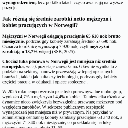
wynagrodzeniem,
lecz po kilku latach często awansują na wyższe
pozycje.
Jak różnią się średnie zarobki netto mężczyzn i
kobiet pracujących w Norwegii?
Mężczyźni w Norwegii osiągają przeciętnie 65 610 nok brutto
miesięcznie
, podczas gdy kobiety zarabiają średnio 57 690 nok.
Oznacza to różnicę wynoszącą 7 920 nok, czyli
mężczyźni
zarabiają o 13,7% więcej
(SSB, 2025).
Chociaż luka płacowa w Norwegii jest mniejsza niż średnia
europejska
, wciąż pozostaje zauważalna. Głównie wynika to z
podziału na sektory, panowie przeważają w lepiej opłacanych
branżach, takich jak nafta czy technologia, podczas gdy kobiety
częściej pracują w edukacji i opiece społecznej.
W 2025 roku tempo wzrostu płac było porównywalne u obu grup,
wyniosło 4,7% u mężczyzn i 4,4% u kobiet. Ta niewielka różnica w
dynamice nieco zwiększyła bezwzględną przewagę mężczyzn pod
względem zarobków. W sektorze publicznym rozpiętość
wynagrodzeń jest mniejsza niż w prywatnym. Na przykład w
administracji centralnej kobiety zarabiały przeciętnie 63 340 nok, a
mężczyźni 71 340 nok miesięcznie, co przekłada się na lukę
płacową wynoszącą około 11,2%.