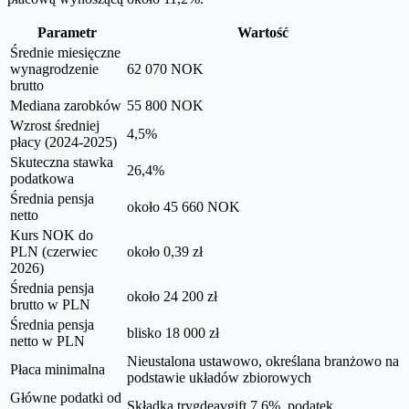
Parametr
Wartość
Średnie miesięczne
wynagrodzenie
62 070 NOK
brutto
Mediana zarobków
55 800 NOK
Wzrost średniej
4,5%
płacy (2024-2025)
Skuteczna stawka
26,4%
podatkowa
Średnia pensja
około 45 660 NOK
netto
Kurs NOK do
PLN (czerwiec
około 0,39 zł
2026)
Średnia pensja
około 24 200 zł
brutto w PLN
Średnia pensja
blisko 18 000 zł
netto w PLN
Nieustalona ustawowo, określana branżowo na
Płaca minimalna
podstawie układów zbiorowych
Główne podatki od
Składka trygdeavgift 7,6%, podatek