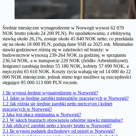
Średnie miesięczne wynagrodzenie w Norwegii wynosi 62 070
NOK brutto (około 24 200 PLN). Po opodatkowaniu, z efektywną
stawką około 26,1%, zostaje około 45 840 NOK netto, co przekłada
się na około 18 000 PLN, podają dane SSB za 2025 rok. Minimalne
stawki godzinowe różnią się w zależności od branży: w
budownictwie wynoszą 239-264 NOK za godzinę, w sprzątaniu
236,54 NOK, a w transporcie 229 NOK (źródło: Arbeidstilsynet).
Imigranci zarabiają średnio 55 180 NOK, kobiety 57 690 NOK, a
mężczyźni 65 610 NOK. Koszty życia wahają się od 14 000 do 22
000 NOK miesięcznie, jednak mimo tego możliwe są oszczędności
sięgające 85 000-113 000 PLN rocznie.
1
Ile wynosi średnie wynagrodzenie w Norwegii?
1.1
Jakie są średnie zarobki imigrantów pracujących w Norwegii?
1.2
Jak różnią się średnie zarobki netto mężczyzn i kobiet
pracujących w Norwegii?
2
Jaka jest płaca minimalna w Norwegii?
2.1
W jakich branżach obowiązują odgórne stawki minimalne?
3
Jak obliczyć zarobki netto z kwoty brutto w Norwegii?
3.1
Ile wynosi podatek dochodowy od pensji w Norwegii?