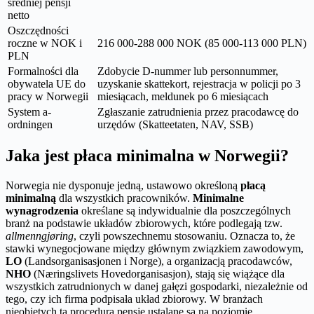
średniej pensji
netto
Oszczędności
roczne w NOK i
216 000-288 000 NOK (85 000-113 000 PLN)
PLN
Formalności dla
Zdobycie D-nummer lub personnummer,
obywatela UE do
uzyskanie skattekort, rejestracja w policji po 3
pracy w Norwegii
miesiącach, meldunek po 6 miesiącach
System a-
Zgłaszanie zatrudnienia przez pracodawcę do
ordningen
urzędów (Skatteetaten, NAV, SSB)
Jaka jest płaca minimalna w Norwegii?
Norwegia nie dysponuje jedną, ustawowo określoną
płacą
minimalną
dla wszystkich pracowników.
Minimalne
wynagrodzenia
określane są indywidualnie dla poszczególnych
branż na podstawie układów zbiorowych, które podlegają tzw.
allmenngjøring
, czyli powszechnemu stosowaniu. Oznacza to, że
stawki wynegocjowane między głównym związkiem zawodowym,
LO
(Landsorganisasjonen i Norge), a organizacją pracodawców,
NHO
(Næringslivets Hovedorganisasjon), stają się wiążące dla
wszystkich zatrudnionych w danej gałęzi gospodarki, niezależnie od
tego, czy ich firma podpisała układ zbiorowy. W branżach
nieobjętych tą procedurą pensje ustalane są na poziomie