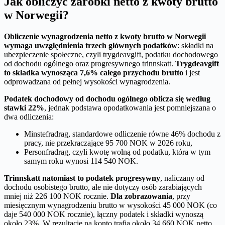
Jak obliczyć zarobki netto z kwoty brutto
w Norwegii?
Obliczenie wynagrodzenia netto z kwoty brutto w Norwegii
wymaga uwzględnienia trzech głównych podatków
: składki na
ubezpieczenie społeczne, czyli trygdeavgift, podatku dochodowego
od dochodu ogólnego oraz progresywnego trinnskatt.
Trygdeavgift
to składka wynosząca 7,6% całego przychodu brutto
i jest
odprowadzana od pełnej wysokości wynagrodzenia.
Podatek dochodowy od dochodu ogólnego oblicza się według
stawki 22%
, jednak podstawa opodatkowania jest pomniejszana o
dwa odliczenia:
Minstefradrag, standardowe odliczenie równe 46% dochodu z
pracy, nie przekraczające 95 700 NOK w 2026 roku,
Personfradrag, czyli kwotę wolną od podatku, która w tym
samym roku wynosi 114 540 NOK.
Trinnskatt natomiast to podatek progresywny
, naliczany od
dochodu osobistego brutto, ale nie dotyczy osób zarabiających
mniej niż 226 100 NOK rocznie.
Dla zobrazowania
, przy
miesięcznym wynagrodzeniu brutto w wysokości 45 000 NOK (co
daje 540 000 NOK rocznie), łączny podatek i składki wynoszą
około 23%. W rezultacie na konto trafia około 34 660 NOK netto,