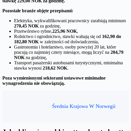
stawkę
229,00 NOK
za godzinę.
Pozostałe branże objęte przepisami:
Elektryka, wykwalifikowani pracownicy zarabiają minimum
270,45 NOK
za godzinę,
Przetwórstwo rybne,
225,96 NOK
,
Rolnictwo i ogrodnictwo, stawki wahają się od
162,90 do
182,80 NOK
w zależności od doświadczenia,
Gastronomia i hotelarstwo, osoby powyżej 20 lat, które
pracują co najmniej cztery miesiące, mogą liczyć na
204,79
NOK
na godzinę,
Transport pasażerski autobusami turystycznymi, minimalna
stawka wynosi
218,62 NOK
.
Poza wymienionymi sektorami ustawowe minimalne
wynagrodzenia nie obowiązują.
Średnia Krajowa W Norwegii