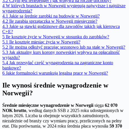
3.2
Czym jest feriepenger i jak wpływa na roczne dochody?
4
W których branżach w Norwegii występują najwyższe i najniższe
wynagrodzenia?
4.1
Jakie są średnie zarobki na budowie w Norwegii?
4.2
Ile zarabia sprzątaczka w Norwegii miesięcznie?
4.3
Jakie są stawki godzinowe dla zawodów takich jak kierowca
C+E?
5
Ile kosztuje życie w Norwegii w stosunku do zarobków?
5.1
Ile kosztuje miesiąc życia w Norwegii?
5.2
Ile można odłożyć pracując sezonowo lub na stałe w Norwegii?
5.3
Jak aktualny kurs korony norweskiej wpływa na opłacalność
wyjazdu?
5.4
Jak przesyłać część wynagrodzenia na zagraniczne konto
bankowe?
6
Jakie formalności warunkują legalną pracę w Norwegii?
Ile wynosi średnie wynagrodzenie w
Norwegii?
Średnie miesięczne wynagrodzenie w Norwegii
sięga
62 070
NOK brutto
, według danych SSB z 2025 roku udostępnionych w
lutym 2026. Liczba ta obejmuje wszystkich zatrudnionych,
niezależnie od branży czy wymiaru pracy, przeliczonych na pełny
etat. Dla porównania, w 2024 roku średnia płaca wynosiła
59 370