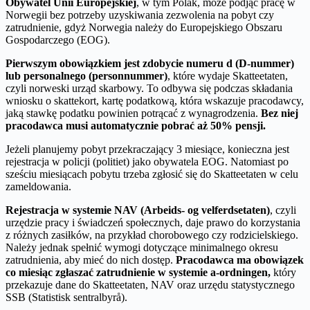
Obywatel Unii Europejskiej
, w tym Polak, może podjąć pracę w
Norwegii bez potrzeby uzyskiwania zezwolenia na pobyt czy
zatrudnienie, gdyż Norwegia należy do Europejskiego Obszaru
Gospodarczego (EOG).
Pierwszym obowiązkiem jest zdobycie numeru d (D-nummer)
lub personalnego (personnummer)
, które wydaje Skatteetaten,
czyli norweski urząd skarbowy. To odbywa się podczas składania
wniosku o skattekort, kartę podatkową, która wskazuje pracodawcy,
jaką stawkę podatku powinien potrącać z wynagrodzenia.
Bez niej
pracodawca musi automatycznie pobrać aż 50% pensji.
Jeżeli planujemy pobyt przekraczający 3 miesiące, konieczna jest
rejestracja w policji (politiet) jako obywatela EOG. Natomiast po
sześciu miesiącach pobytu trzeba zgłosić się do Skatteetaten w celu
zameldowania.
Rejestracja w systemie NAV (Arbeids- og velferdsetaten)
, czyli
urzędzie pracy i świadczeń społecznych, daje prawo do korzystania
z różnych zasiłków, na przykład chorobowego czy rodzicielskiego.
Należy jednak spełnić wymogi dotyczące minimalnego okresu
zatrudnienia, aby mieć do nich dostęp.
Pracodawca ma obowiązek
co miesiąc zgłaszać zatrudnienie w systemie a-ordningen,
który
przekazuje dane do Skatteetaten, NAV oraz urzędu statystycznego
SSB (Statistisk sentralbyrå).