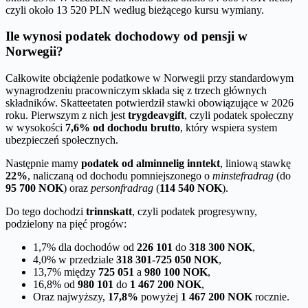
czyli około 13 520 PLN według bieżącego kursu wymiany.
Ile wynosi podatek dochodowy od pensji w
Norwegii?
Całkowite obciążenie podatkowe w Norwegii przy standardowym
wynagrodzeniu pracowniczym składa się z trzech głównych
składników. Skatteetaten potwierdził stawki obowiązujące w 2026
roku. Pierwszym z nich jest
trygdeavgift
, czyli podatek społeczny
w wysokości
7,6% od dochodu brutto
, który wspiera system
ubezpieczeń społecznych.
Następnie mamy
podatek od alminnelig inntekt
, liniową stawkę
22%
, naliczaną od dochodu pomniejszonego o
minstefradrag
(do
95 700 NOK
) oraz
personfradrag
(
114 540 NOK
).
Do tego dochodzi
trinnskatt
, czyli podatek progresywny,
podzielony na pięć progów:
1,7% dla dochodów od
226 101
do
318 300 NOK
,
4,0% w przedziale
318 301-725 050 NOK
,
13,7% między
725 051
a
980 100 NOK
,
16,8% od
980 101
do
1 467 200 NOK
,
Oraz najwyższy,
17,8%
powyżej
1 467 200 NOK
rocznie.