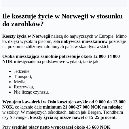
Ile kosztuje życie w Norwegii w stosunku
do zarobków?
Koszty życia w Norwegii
należą do najwyższych w Europie. Mimo
to, dzięki wysokim płacom,
siła nabywcza mieszkańców
pozostaje
na poziomie zbliżonym do innych państw skandynawskich.
Osoba mieszkająca samotnie potrzebuje około 12 000-14 000
NOK miesięcznie
na podstawowe wydatki, takie jak:
Jedzenie,
Transport,
Media,
Rozrywka,
Nie licząc czynszu.
Wynajem kawalerki w Oslo kosztuje zwykle od 9 000 do 13 000
NOK,
co łącznie daje
minimum 21 000-27 000 NOK na miesiąc
w stolicy. W mniejszych ośrodkach, takich jak Bergen, Trondheim
czy Stavanger,
koszty życia są niższe nawet o 15-25 procent.
Przy
średniej płacy netto wynoszącej około 45 660 NOK