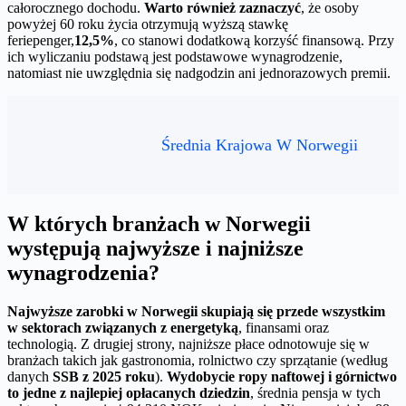
całorocznego dochodu.
Warto również zaznaczyć
, że osoby
powyżej 60 roku życia otrzymują wyższą stawkę
feriepenger,
12,5%
, co stanowi dodatkową korzyść finansową. Przy
ich wyliczaniu podstawą jest podstawowe wynagrodzenie,
natomiast nie uwzględnia się nadgodzin ani jednorazowych premii.
Średnia Krajowa W Norwegii
W których branżach w Norwegii
występują najwyższe i najniższe
wynagrodzenia?
Najwyższe zarobki w Norwegii skupiają się przede wszystkim
w sektorach związanych z energetyką
, finansami oraz
technologią. Z drugiej strony, najniższe płace odnotowuje się w
branżach takich jak gastronomia, rolnictwo czy sprzątanie (według
danych
SSB z 2025 roku
).
Wydobycie ropy naftowej i górnictwo
to jedne z najlepiej opłacanych dziedzin
, średnia pensja w tych