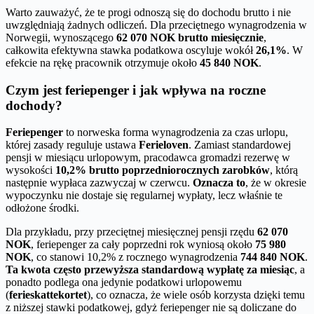
Warto zauważyć, że te progi odnoszą się do dochodu brutto i nie
uwzględniają żadnych odliczeń. Dla przeciętnego wynagrodzenia w
Norwegii, wynoszącego
62 070 NOK brutto miesięcznie
,
całkowita efektywna stawka podatkowa oscyluje wokół
26,1%
. W
efekcie na rękę pracownik otrzymuje około
45 840 NOK
.
Czym jest feriepenger i jak wpływa na roczne
dochody?
Feriepenger
to norweska forma wynagrodzenia za czas urlopu,
której zasady reguluje ustawa
Ferieloven
. Zamiast standardowej
pensji w miesiącu urlopowym, pracodawca gromadzi rezerwę w
wysokości
10,2% brutto poprzedniorocznych zarobków
, którą
następnie wypłaca zazwyczaj w czerwcu.
Oznacza to
, że w okresie
wypoczynku nie dostaje się regularnej wypłaty, lecz właśnie te
odłożone środki.
Dla przykładu, przy przeciętnej miesięcznej pensji rzędu
62 070
NOK
, feriepenger za cały poprzedni rok wyniosą około
75 980
NOK
, co stanowi 10,2% z rocznego wynagrodzenia
744 840 NOK
.
Ta kwota często przewyższa standardową wypłatę za miesiąc
, a
ponadto podlega ona jedynie podatkowi urlopowemu
(
ferieskattekortet
), co oznacza, że wiele osób korzysta dzięki temu
z niższej stawki podatkowej, gdyż feriepenger nie są doliczane do