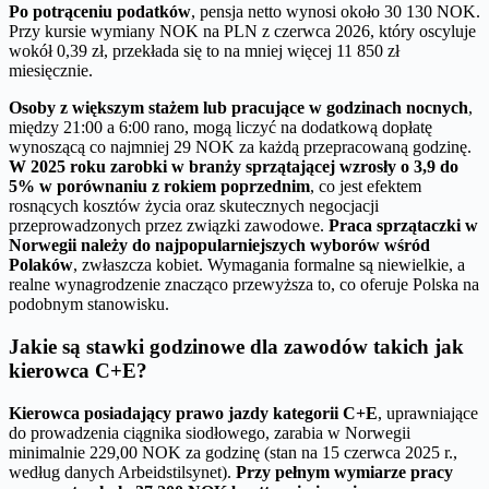
Po potrąceniu podatków
, pensja netto wynosi około 30 130 NOK.
Przy kursie wymiany NOK na PLN z czerwca 2026, który oscyluje
wokół 0,39 zł, przekłada się to na mniej więcej 11 850 zł
miesięcznie.
Osoby z większym stażem lub pracujące w godzinach nocnych
,
między 21:00 a 6:00 rano, mogą liczyć na dodatkową dopłatę
wynoszącą co najmniej 29 NOK za każdą przepracowaną godzinę.
W 2025 roku zarobki w branży sprzątającej wzrosły o 3,9 do
5% w porównaniu z rokiem poprzednim
, co jest efektem
rosnących kosztów życia oraz skutecznych negocjacji
przeprowadzonych przez związki zawodowe.
Praca sprzątaczki w
Norwegii należy do najpopularniejszych wyborów wśród
Polaków
, zwłaszcza kobiet. Wymagania formalne są niewielkie, a
realne wynagrodzenie znacząco przewyższa to, co oferuje Polska na
podobnym stanowisku.
Jakie są stawki godzinowe dla zawodów takich jak
kierowca C+E?
Kierowca posiadający prawo jazdy kategorii C+E
, uprawniające
do prowadzenia ciągnika siodłowego, zarabia w Norwegii
minimalnie 229,00 NOK za godzinę (stan na 15 czerwca 2025 r.,
według danych Arbeidstilsynet).
Przy pełnym wymiarze pracy