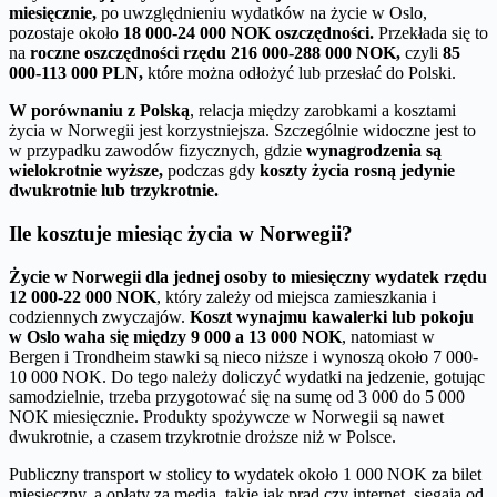
miesięcznie,
po uwzględnieniu wydatków na życie w Oslo,
pozostaje około
18 000-24 000 NOK oszczędności.
Przekłada się to
na
roczne oszczędności rzędu 216 000-288 000 NOK,
czyli
85
000-113 000 PLN,
które można odłożyć lub przesłać do Polski.
W porównaniu z Polską
, relacja między zarobkami a kosztami
życia w Norwegii jest korzystniejsza. Szczególnie widoczne jest to
w przypadku zawodów fizycznych, gdzie
wynagrodzenia są
wielokrotnie wyższe,
podczas gdy
koszty życia rosną jedynie
dwukrotnie lub trzykrotnie.
Ile kosztuje miesiąc życia w Norwegii?
Życie w Norwegii dla jednej osoby to miesięczny wydatek rzędu
12 000-22 000 NOK
, który zależy od miejsca zamieszkania i
codziennych zwyczajów.
Koszt wynajmu kawalerki lub pokoju
w Oslo waha się między 9 000 a 13 000 NOK
, natomiast w
Bergen i Trondheim stawki są nieco niższe i wynoszą około 7 000-
10 000 NOK. Do tego należy doliczyć wydatki na jedzenie, gotując
samodzielnie, trzeba przygotować się na sumę od 3 000 do 5 000
NOK miesięcznie. Produkty spożywcze w Norwegii są nawet
dwukrotnie, a czasem trzykrotnie droższe niż w Polsce.
Publiczny transport w stolicy to wydatek około 1 000 NOK za bilet
miesięczny, a opłaty za media, takie jak prąd czy internet, sięgają od