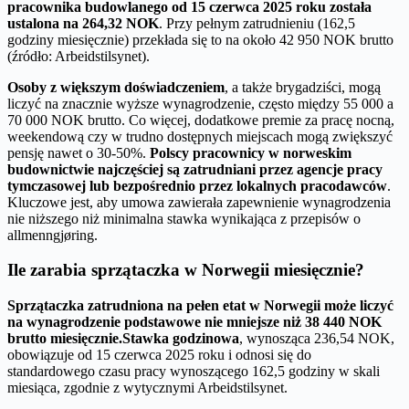
pracownika budowlanego od 15 czerwca 2025 roku została
ustalona na 264,32 NOK
. Przy pełnym zatrudnieniu (162,5
godziny miesięcznie) przekłada się to na około 42 950 NOK brutto
(źródło: Arbeidstilsynet).
Osoby z większym doświadczeniem
, a także brygadziści, mogą
liczyć na znacznie wyższe wynagrodzenie, często między 55 000 a
70 000 NOK brutto. Co więcej, dodatkowe premie za pracę nocną,
weekendową czy w trudno dostępnych miejscach mogą zwiększyć
pensję nawet o 30-50%.
Polscy pracownicy w norweskim
budownictwie najczęściej są zatrudniani przez agencje pracy
tymczasowej lub bezpośrednio przez lokalnych pracodawców
.
Kluczowe jest, aby umowa zawierała zapewnienie wynagrodzenia
nie niższego niż minimalna stawka wynikająca z przepisów o
allmenngjøring.
Ile zarabia sprzątaczka w Norwegii miesięcznie?
Sprzątaczka zatrudniona na pełen etat w Norwegii może liczyć
na wynagrodzenie podstawowe nie mniejsze niż 38 440 NOK
brutto miesięcznie.
Stawka godzinowa
, wynosząca 236,54 NOK,
obowiązuje od 15 czerwca 2025 roku i odnosi się do
standardowego czasu pracy wynoszącego 162,5 godziny w skali
miesiąca, zgodnie z wytycznymi Arbeidstilsynet.