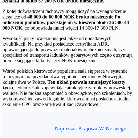
oznacza to około 37 200 NOK brutto miesięcznie.
Z kolei doświadczeni fachowcy mogą liczyć na wynagrodzenie
sięgające od
48 000 do 60 000 NOK brutto miesięcznie.
Po
odliczeniu podatków pozostaje im w kieszeni około 36 500-44
000 NOK
, co odpowiada mniej więcej 14 300-17 300 PLN.
Wysokość płacy uzależniona jest także od dodatkowych
kwalifikacji. Na przykład posiadacze certyfikatu ADR,
uprawniającego do przewozu materiałów niebezpiecznych, czy
specjaliści od transportu ładunków gabarytowych często otrzymują
premie sięgające kilku tysięcy NOK miesięcznie.
Wśród polskich kierowców popularna stała się praca w systemie
rotacyjnym, na przykład dwa tygodnie spędzane w Norwegii, a
kolejne dwa w Polsce.
Ten układ pozwala zmniejszyć koszty
życia
, jednocześnie zapewniając atrakcyjne zarobki w norweskiej
walucie. Nie można zapomnieć o obowiązkowych szkoleniach, by
wykonywać ten zawód legalnie, kierowca musi posiadać aktualne
szkolenie CPC oraz kartę kwalifikacji zawodowej.
Najniższa Krajowa W Norwegii