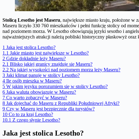
Stolicą Lesotho jest Maseru
, największe miasto kraju, położone w 
Maseru liczyło 330 760 mieszkańców i pełni funkcję stolicy od momen
nad poziomem morza. W Lesotho obowiązują języki sesotho i angiels
najważniejszych atrakcji należą pobliski historyczny płaskowyż oraz
1
Jaka jest stolica Lesotho?
1.1
Jakie miasto jest największe w Lesotho?
2
Gdzie dokładnie leży Maseru?
2.1
Blisko jakiej granicy znajduje się Maseru?
2.2
Na jakiej wysokości nad poziomem morza leży Maseru?
3
Jaki klimat panuje w stolicy Lesotho?
4
Ile osób mieszka w Maseru?
5
W jakim języku porozumiem się w stolicy Lesotho?
6
Jaka waluta obowiązuje w Maseru?
7
Co warto zobaczyć w Maseru?
8
Jak dojechać do Maseru z Republiki Południowej Afryki?
9
Czy w Maseru jest bezpiecznie dla turystów?
10
Co to za kraj Lesotho?
10.1
Z czego słynie Lesotho?
Jaka jest stolica Lesotho?