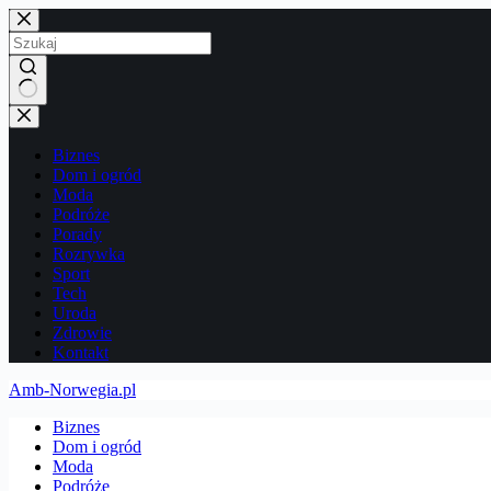
Przejdź
do
treści
Brak
wyników
Biznes
Dom i ogród
Moda
Podróże
Porady
Rozrywka
Sport
Tech
Uroda
Zdrowie
Kontakt
Amb-Norwegia.pl
Biznes
Dom i ogród
Moda
Podróże