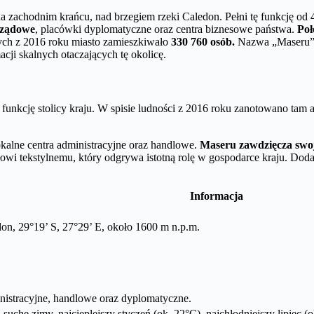
na zachodnim krańcu, nad brzegiem rzeki Caledon. Pełni tę funkcję od 
 rządowe
, placówki dyplomatyczne oraz centra biznesowe państwa.
Poł
nych z 2016 roku miasto zamieszkiwało
330 760 osób.
Nazwa „Maseru” w
cji skalnych otaczających tę okolicę.
i funkcję stolicy kraju. W spisie ludności z 2016 roku zanotowano tam 
lokalne centra administracyjne oraz handlowe.
Maseru zawdzięcza swoj
i tekstylnemu, który odgrywa istotną rolę w gospodarce kraju. Do
Informacja
on, 29°19’ S, 27°29’ E, około 1600 m n.p.m.
nistracyjne, handlowe oraz dyplomatyczne.
che zimy, najcieplejszy styczeń (ok. 22°C), najchłodniejszy lipiec (o