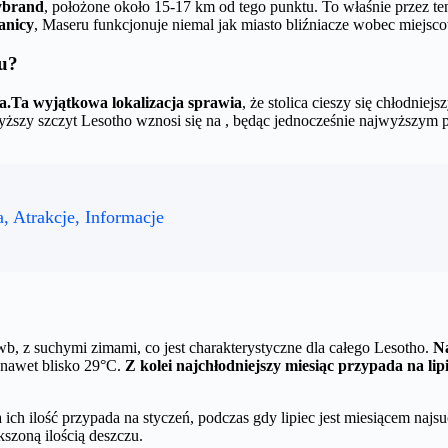
ybrand
, położone około 15-17 km od tego punktu. To właśnie przez 
ranicy
, Maseru funkcjonuje niemal jak miasto bliźniacze wobec miejsco
ru?
a.
Ta wyjątkowa lokalizacja sprawia
, że stolica cieszy się chłodni
yższy szczyt Lesotho wznosi się na , będąc jednocześnie najwyższym
.
a, Atrakcje, Informacje
, z suchymi zimami, co jest charakterystyczne dla całego Lesotho.
Na
 nawet blisko 29°C.
Z kolei najchłodniejszy miesiąc przypada na lip
ich ilość przypada na styczeń, podczas gdy lipiec jest miesiącem na
kszoną ilością deszczu.