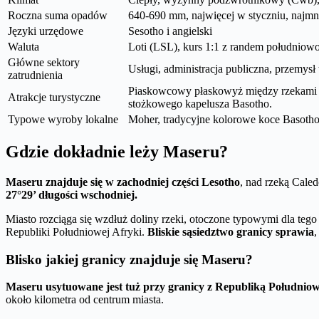
Roczna suma opadów
640-690 mm, najwięcej w styczniu, najmni
Języki urzędowe
Sesotho i angielski
Waluta
Loti (LSL), kurs 1:1 z randem południow
Główne sektory
Usługi, administracja publiczna, przemysł 
zatrudnienia
Piaskowcowy płaskowyż między rzekami O
Atrakcje turystyczne
stożkowego kapelusza Basotho.
Typowe wyroby lokalne
Moher, tradycyjne kolorowe koce Basotho
Gdzie dokładnie leży Maseru?
Maseru znajduje się w zachodniej części Lesotho
, nad rzeką Cale
27°29’ długości wschodniej.
Miasto rozciąga się wzdłuż doliny rzeki, otoczone typowymi dla t
Republiki Południowej Afryki.
Bliskie sąsiedztwo granicy sprawia
,
Blisko jakiej granicy znajduje się Maseru?
Maseru usytuowane jest tuż przy granicy z Republiką Południow
około kilometra od centrum miasta.