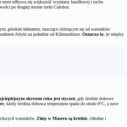
ten most odbywa się większość wymiany handlowej i ruchu
wości po drugiej stronie rzeki Caledon.
ejszym, górskim klimatem, znacząco różniącym się od warunków
 punktem Afryki na południe od Kilimandżaro.
Oznacza to
, że między
jcieplejszym okresem roku jest styczeń
, gdy średnie dobowe
iec
, kiedy średnia dobowa temperatura spada do około 8°C, a noce
jsuchszych warunków.
Zimy w Maseru są krótkie
, chłodne i