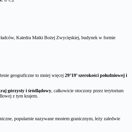
ładców, Katedra Matki Bożej Zwycięskiej, budynek w formie
enie geograficzne to mniej więcej
29°19’ szerokości południowej i
kraj górzysty i śródlądowy
, całkowicie otoczony przez terytorium
lowej z tym krajem.
raniczne, popularnie nazywane mostem granicznym, leży zaledwie