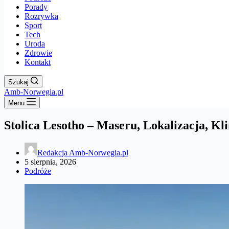
Porady
Rozrywka
Sport
Tech
Uroda
Zdrowie
Kontakt
Szukaj
Amb-Norwegia.pl
Menu
Stolica Lesotho – Maseru, Lokalizacja, Kl
Redakcja Amb-Norwegia.pl
5 sierpnia, 2026
Podróże