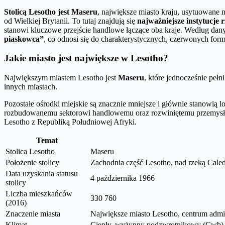
Stolicą Lesotho jest Maseru
, największe miasto kraju, usytuowane 
od Wielkiej Brytanii. To tutaj znajdują się
najważniejsze instytucje
stanowi kluczowe przejście handlowe łączące oba kraje. Według da
piaskowca”
, co odnosi się do charakterystycznych, czerwonych forma
Jakie miasto jest największe w Lesotho?
Największym miastem Lesotho jest
Maseru
, które jednocześnie pełn
innych miastach.
Pozostałe ośrodki miejskie są znacznie mniejsze i głównie stanowią 
rozbudowanemu sektorowi handlowemu oraz rozwiniętemu przemysłow
Lesotho z Republiką Południowej Afryki.
Temat
Stolica Lesotho
Maseru
Położenie stolicy
Zachodnia część Lesotho, nad rzeką Caled
Data uzyskania statusu
4 października 1966
stolicy
Liczba mieszkańców
330 760
(2016)
Znaczenie miasta
Największe miasto Lesotho, centrum admi
Klimat
Ciepły, wyżynny podzwrotnikowy (Cwb), su