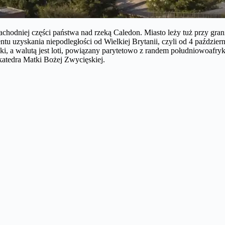
zachodniej części państwa nad rzeką Caledon. Miasto leży tuż przy gra
tu uzyskania niepodległości od Wielkiej Brytanii, czyli od 4 paździe
ki, a walutą jest loti, powiązany parytetowo z randem południowoafry
 katedra Matki Bożej Zwycięskiej.