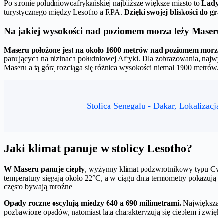
Po stronie południowoafrykańskiej najbliższe większe miasto to
Lad
turystycznego między Lesotho a RPA.
Dzięki swojej bliskości do g
Na jakiej wysokości nad poziomem morza leży Mase
Maseru położone jest na około 1600 metrów nad poziomem morz
panujących na nizinach południowej Afryki. Dla zobrazowania, najw
Maseru a tą górą rozciąga się różnica wysokości niemal 1900 metrów
Stolica Senegalu - Dakar, Lokalizacj
Jaki klimat panuje w stolicy Lesotho?
W Maseru panuje ciepły
, wyżynny klimat podzwrotnikowy typu Cwb
temperatury sięgają około 22°C, a w ciągu dnia termometry pokazują
często bywają mroźne.
Opady roczne oscylują między 640 a 690 milimetrami.
Największa 
pozbawione opadów, natomiast lata charakteryzują się ciepłem i zwię