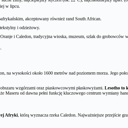
ej w lipcu.
oafrykańskim, akceptowany również rand South African.
tekstylny i odzieżowy.
ranje i Caledon, tradycyjna wioska, muzeum, szlak do grobowców w
.
don, na wysokości około 1600 metrów nad poziomem morza. Jego położ
ego obszaru wzgórzami oraz piaskowcowymi płaskowyżami.
Lesotho to 
 że Maseru od dawna pełni funkcję kluczowego centrum wymiany hand
ej Afryki
, którą wyznacza rzeka Caledon. Najważniejsze przejście g