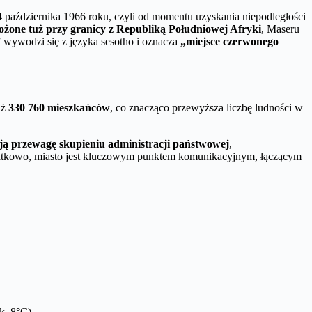
4 października 1966 roku, czyli od momentu uzyskania niepodległości
ożone tuż przy granicy z Republiką Południowej Afryki
, Maseru
ywodzi się z języka sesotho i oznacza
„miejsce czerwonego
aż
330 760 mieszkańców
, co znacząco przewyższa liczbę ludności w
ą przewagę skupieniu administracji państwowej
,
datkowo, miasto jest kluczowym punktem komunikacyjnym, łączącym
k. 8°C).