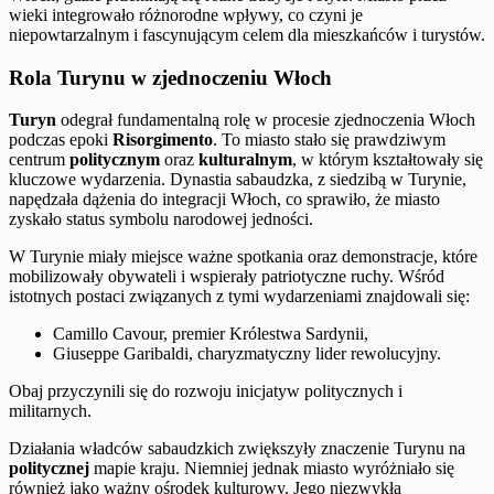
wieki integrowało różnorodne wpływy, co czyni je
niepowtarzalnym i fascynującym celem dla mieszkańców i turystów.
Rola Turynu w zjednoczeniu Włoch
Turyn
odegrał fundamentalną rolę w procesie zjednoczenia Włoch
podczas epoki
Risorgimento
. To miasto stało się prawdziwym
centrum
politycznym
oraz
kulturalnym
, w którym kształtowały się
kluczowe wydarzenia. Dynastia sabaudzka, z siedzibą w Turynie,
napędzała dążenia do integracji Włoch, co sprawiło, że miasto
zyskało status symbolu narodowej jedności.
W Turynie miały miejsce ważne spotkania oraz demonstracje, które
mobilizowały obywateli i wspierały patriotyczne ruchy. Wśród
istotnych postaci związanych z tymi wydarzeniami znajdowali się:
Camillo Cavour, premier Królestwa Sardynii,
Giuseppe Garibaldi, charyzmatyczny lider rewolucyjny.
Obaj przyczynili się do rozwoju inicjatyw politycznych i
militarnych.
Działania władców sabaudzkich zwiększyły znaczenie Turynu na
politycznej
mapie kraju. Niemniej jednak miasto wyróżniało się
również jako ważny ośrodek kulturowy. Jego niezwykła