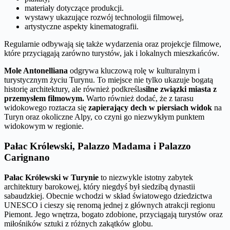
materiały dotyczące produkcji.
wystawy ukazujące rozwój technologii filmowej,
artystyczne aspekty kinematografii.
Regularnie odbywają się także wydarzenia oraz projekcje filmowe,
które przyciągają zarówno turystów, jak i lokalnych mieszkańców.
Mole Antonelliana
odgrywa kluczową rolę w kulturalnym i
turystycznym życiu Turynu. To miejsce nie tylko ukazuje bogatą
historię architektury, ale również podkreśla
silne związki miasta z
przemysłem filmowym.
Warto również dodać, że z tarasu
widokowego roztacza się
zapierający dech w piersiach widok
na
Turyn oraz okoliczne Alpy, co czyni go niezwykłym punktem
widokowym w regionie.
Pałac Królewski, Palazzo Madama i Palazzo
Carignano
Pałac Królewski w Turynie
to niezwykle istotny zabytek
architektury barokowej, który niegdyś był siedzibą dynastii
sabaudzkiej. Obecnie wchodzi w skład światowego dziedzictwa
UNESCO i cieszy się renomą jednej z głównych atrakcji regionu
Piemont. Jego wnętrza, bogato zdobione, przyciągają turystów oraz
miłośników sztuki z różnych zakątków globu.