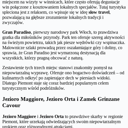
miejscem na wizyty w winnicach, które często oferują degustacje
win połączone z kosztowaniem lokalnych specjałów. Tutaj turystyka
spleciona jest z relaksem, co wpisuje się w ideę
slow travel
,
pozwalającą na głębsze zrozumienie lokalnych tradycji i
zwyczajów.
Gran Paradiso
, pierwszy narodowy park Włoch, to prawdziwa
gratka dla miłośników przyrody. Park ten oferuje szereg aktywności
na świeżym powietrzu, takich jak piesze wędrówki czy wspinaczka.
Malownicze szlaki prowadzą przez oszałamiające góry i doliny, co
sprawia, że Gran Paradiso jest wymarzoną destynacją dla
wszystkich, którzy pragną obcować z naturą.
Zestawienie tych trzech miejsc stanowi znakomity pomysł na
niepowtarzalną wyprawę. Oferuje ono bogactwo doświadczeń – od
kulinarnych odkryć po zapierające dech w piersiach widoki.
Dlatego Piemont staje się coraz bardziej popularnym celem
turystycznym wśród podróżników.
Jezioro Maggiore, Jezioro Orta i Zamek Grinzane
Cavour
Jezioro Maggiore
i
Jezioro Orta
to prawdziwe skarby w regionie
Piemont, które urzekają odwiedzających swoim niepowtarzalnym
urokiem oraz różnorodnymi atrakcjami.