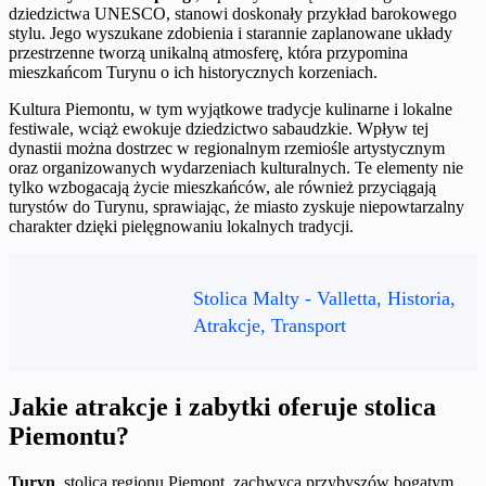
dziedzictwa UNESCO, stanowi doskonały przykład barokowego
stylu. Jego wyszukane zdobienia i starannie zaplanowane układy
przestrzenne tworzą unikalną atmosferę, która przypomina
mieszkańcom Turynu o ich historycznych korzeniach.
Kultura Piemontu, w tym wyjątkowe tradycje kulinarne i lokalne
festiwale, wciąż ewokuje dziedzictwo sabaudzkie. Wpływ tej
dynastii można dostrzec w regionalnym rzemiośle artystycznym
oraz organizowanych wydarzeniach kulturalnych. Te elementy nie
tylko wzbogacają życie mieszkańców, ale również przyciągają
turystów do Turynu, sprawiając, że miasto zyskuje niepowtarzalny
charakter dzięki pielęgnowaniu lokalnych tradycji.
Stolica Malty - Valletta, Historia,
Atrakcje, Transport
Jakie atrakcje i zabytki oferuje stolica
Piemontu?
Turyn
, stolica regionu Piemont, zachwyca przybyszów bogatym