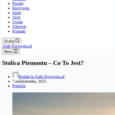
Porady
Rozrywka
Sport
Tech
Uroda
Zdrowie
Kontakt
Szukaj
Amb-Norwegia.pl
Menu
Stolica Piemontu – Co To Jest?
Redakcja Amb-Norwegia.pl
7 października, 2025
Podróże