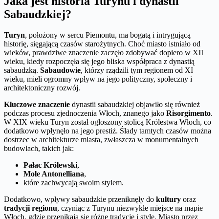
Jaka jest historia Turynu i dynastii
Sabaudzkiej?
Turyn
, położony w sercu Piemontu, ma bogatą i intrygującą
historię, sięgającą czasów starożytnych. Choć miasto istniało od
wieków, prawdziwe znaczenie zaczęło zdobywać dopiero w XII
wieku, kiedy rozpoczęła się jego bliska współpraca z dynastią
sabaudzką.
Sabaudowie
, którzy rządzili tym regionem od XI
wieku, mieli ogromny wpływ na jego polityczny, społeczny i
architektoniczny rozwój.
Kluczowe znaczenie
dynastii sabaudzkiej objawiło się również
podczas procesu zjednoczenia Włoch, znanego jako
Risorgimento
.
W XIX wieku Turyn został ogłoszony stolicą Królestwa Włoch, co
dodatkowo wpłynęło na jego prestiż. Ślady tamtych czasów można
dostrzec w architekturze miasta, zwłaszcza w monumentalnych
budowlach, takich jak:
Pałac Królewski
,
Mole Antonelliana
,
które zachwycają swoim stylem.
Dodatkowo, wpływy sabaudzkie przeniknęły do
kultury
oraz
tradycji regionu
, czyniąc z Turynu niezwykłe miejsce na mapie
Włoch, gdzie przenikają się różne tradycje i style. Miasto przez