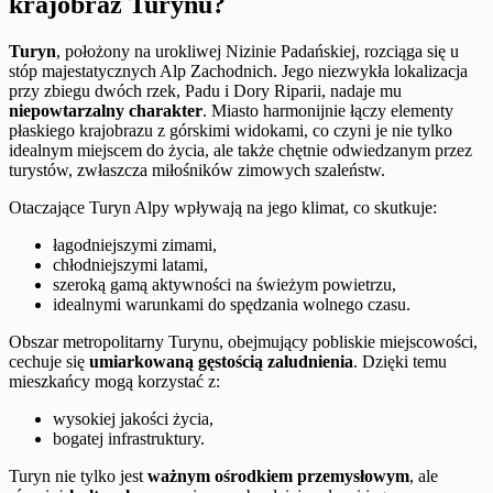
krajobraz Turynu?
Turyn
, położony na urokliwej Nizinie Padańskiej, rozciąga się u
stóp majestatycznych Alp Zachodnich. Jego niezwykła lokalizacja
przy zbiegu dwóch rzek, Padu i Dory Riparii, nadaje mu
niepowtarzalny charakter
. Miasto harmonijnie łączy elementy
płaskiego krajobrazu z górskimi widokami, co czyni je nie tylko
idealnym miejscem do życia, ale także chętnie odwiedzanym przez
turystów, zwłaszcza miłośników zimowych szaleństw.
Otaczające Turyn Alpy wpływają na jego klimat, co skutkuje:
łagodniejszymi zimami,
chłodniejszymi latami,
szeroką gamą aktywności na świeżym powietrzu,
idealnymi warunkami do spędzania wolnego czasu.
Obszar metropolitarny Turynu, obejmujący pobliskie miejscowości,
cechuje się
umiarkowaną gęstością zaludnienia
. Dzięki temu
mieszkańcy mogą korzystać z:
wysokiej jakości życia,
bogatej infrastruktury.
Turyn nie tylko jest
ważnym ośrodkiem przemysłowym
, ale