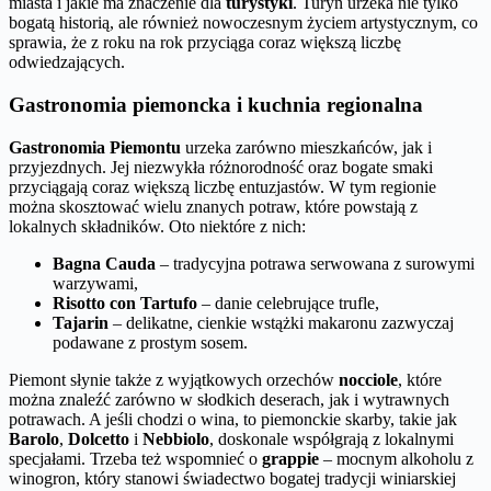
miasta i jakie ma znaczenie dla
turystyki
. Turyn urzeka nie tylko
bogatą historią, ale również nowoczesnym życiem artystycznym, co
sprawia, że z roku na rok przyciąga coraz większą liczbę
odwiedzających.
Gastronomia piemoncka i kuchnia regionalna
Gastronomia Piemontu
urzeka zarówno mieszkańców, jak i
przyjezdnych. Jej niezwykła różnorodność oraz bogate smaki
przyciągają coraz większą liczbę entuzjastów. W tym regionie
można skosztować wielu znanych potraw, które powstają z
lokalnych składników. Oto niektóre z nich:
Bagna Cauda
– tradycyjna potrawa serwowana z surowymi
warzywami,
Risotto con Tartufo
– danie celebrujące trufle,
Tajarin
– delikatne, cienkie wstążki makaronu zazwyczaj
podawane z prostym sosem.
Piemont słynie także z wyjątkowych orzechów
nocciole
, które
można znaleźć zarówno w słodkich deserach, jak i wytrawnych
potrawach. A jeśli chodzi o wina, to piemonckie skarby, takie jak
Barolo
,
Dolcetto
i
Nebbiolo
, doskonale współgrają z lokalnymi
specjałami. Trzeba też wspomnieć o
grappie
– mocnym alkoholu z
winogron, który stanowi świadectwo bogatej tradycji winiarskiej