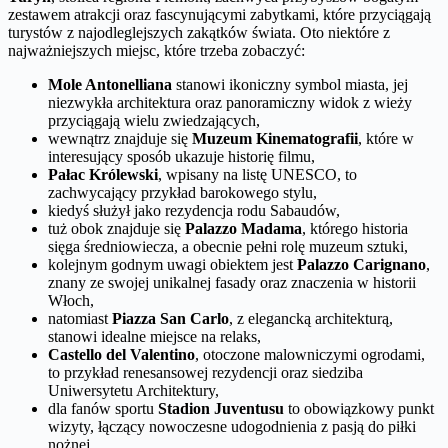
zestawem atrakcji oraz fascynującymi zabytkami, które przyciągają
turystów z najodleglejszych zakątków świata. Oto niektóre z
najważniejszych miejsc, które trzeba zobaczyć:
Mole Antonelliana
stanowi ikoniczny symbol miasta, jej
niezwykła architektura oraz panoramiczny widok z wieży
przyciągają wielu zwiedzających,
wewnątrz znajduje się
Muzeum Kinematografii
, które w
interesujący sposób ukazuje historię filmu,
Pałac Królewski
, wpisany na listę UNESCO, to
zachwycający przykład barokowego stylu,
kiedyś służył jako rezydencja rodu Sabaudów,
tuż obok znajduje się
Palazzo Madama
, którego historia
sięga średniowiecza, a obecnie pełni rolę muzeum sztuki,
kolejnym godnym uwagi obiektem jest
Palazzo Carignano
,
znany ze swojej unikalnej fasady oraz znaczenia w historii
Włoch,
natomiast
Piazza San Carlo
, z elegancką architekturą,
stanowi idealne miejsce na relaks,
Castello del Valentino
, otoczone malowniczymi ogrodami,
to przykład renesansowej rezydencji oraz siedziba
Uniwersytetu Architektury,
dla fanów sportu
Stadion Juventusu
to obowiązkowy punkt
wizyty, łączący nowoczesne udogodnienia z pasją do piłki
nożnej,