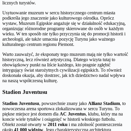
licznych turystów.
Usytuowanie muzeum w sercu historycznego centrum miasta
podkreśla jego znaczenie jako kulturowego ośrodka. Oprócz
wystaw, Muzeum Egipskie angażuje się w działalność edukacyjną,
organizując różnorodne programy skierowane do osób w każdym
wieku. W ten sposób nie tylko przyczynia się do promocji historii i
archeologii, ale także umacnia pozycję Turynu jako ważnego
kulturalnego centrum regionu Piemont.
Warto zauważyć, że eksponaty tego muzeum mają nie tylko wartość
historyczną, lecz również artystyczną. Dlatego wizyta tutaj to
obowiązkowy punkt na liście każdego, kto pragnie zgłębić
intrygujący świat starożytnych cywilizacji egipskich. To również
doskonała okazja, aby dostrzec, jak ich dziedzictwo nadal wpływa
na naszą współczesną kulturę.
Stadion Juventusu
Stadion Juventusu
, powszechnie znany jako
Allianz Stadium
, to
nowoczesna arena sportowa zlokalizowana w sercu Turynu. To
piękne miejsce jest domem dla
AC Juventus
, klubu, który ma na
koncie wiele tytułów i osiągnięć w historii włoskiego futbolu.
Obiekt został otwarty w
2011 roku
i ma zdolność pomieszczenia
około
41 000 widzów
. Jego charakterystyczna architektura