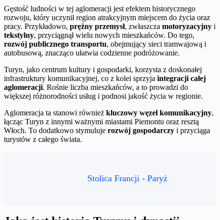
Gęstość ludności w tej aglomeracji jest efektem historycznego
rozwoju, który uczynił region atrakcyjnym miejscem do życia oraz
pracy. Przykładowo,
prężny przemysł
, zwłaszcza
motoryzacyjny
i
tekstylny
, przyciągnął wielu nowych mieszkańców. Do tego,
rozwój publicznego transportu
, obejmujący sieci tramwajową i
autobusową, znacząco ułatwia codzienne podróżowanie.
Turyn, jako centrum kultury i gospodarki, korzysta z doskonałej
infrastruktury komunikacyjnej, co z kolei sprzyja
integracji całej
aglomeracji
. Rośnie liczba mieszkańców, a to prowadzi do
większej różnorodności usług i podnosi jakość życia w regionie.
Aglomeracja ta stanowi również
kluczowy węzeł komunikacyjny
,
łącząc Turyn z innymi ważnymi miastami Piemontu oraz resztą
Włoch. To dodatkowo stymuluje
rozwój gospodarczy
i przyciąga
turystów z całego świata.
Stolica Francji - Paryż