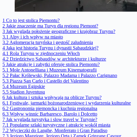
1
Co to jest stolica Piemontu?
2
Jakie znaczenie ma Turyn dla regionu Piemont?
3
Jak wygląda położenie geograficzne i krajobraz Turynu?
3.1
Alpy i ich wpływ na miasto
3.2
Aglomeracja turyńska i gęstość zaludnienia
4
Jaka jest historia Turynu i dynastii Sabaudzkiej?
4.1
Rola Turynu w zjednoczeniu Włoch
4.2
Dziedzictwo Sabaudów w architekturze i kulturze
5
Jakie atrakcje i zabytki oferuje stolica Piemontu?
5.1
Mole Antonelliana i Muzeum Kinematografii
5.2
Pałac Królewski, Palazzo Madama i Palazzo Carignano
5.3
Piazza San Carlo i Castello del Valentino
5.4
Muzeum Egipskie
5.5
Stadion Juventusu
6
Jak kultura i sztuka wpływają na oblicze Turynu?
6.1
Festiwale, jarmarki bożonarodzeniowe i wydarzenia kulturalne
6.2
Gastronomia piemoncka i kuchnia regionalna
6.3
Wpływ winnic Barbaresco, Barolo i Dolcetto
7
Jak wygląda turystyka i slow travel w Turynie?
7.1
Popularne szlaki turystyczne i atrakcje wokół miasta
7.2
Wycieczki do Langhe, Monferrato i Gran Paradiso
7.3
Jezioro Maggiore, Jezioro Orta i Zamek Grinzane Cavour