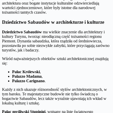
architektura oraz bogate instytucje kulturalne odzwierciedlają
wartości zjednoczeniowe, które były istotne dla narodowej
tożsamości tamtych czasów.
Dziedzictwo Sabaudów w architekturze i kulturze
Dziedzictwo Sabaudów
ma wielkie znaczenie dla architektury i
kultury Turynu, tworząc nieodłączną część tożsamości regionu
Piemont. Dynastia sabaudzka, która rządziła od średniowiecza,
pozostawiła po sobie niezwykłe zabytki, które przyciągają zarówno
turystów, jak i badaczy.
Wśród najważniejszych obiektów sztuki architektonicznej znajdują
się:
Pałac Królewski
,
Palazzo Madama
,
Palazzo Carignano
.
Każdy z nich ukazuje różnorodność stylów architektonicznych, w
tym baroku. Te majestatyczne budowle nie tylko świadczą o
bogactwie Sabaudów, lecz także wyraźnie ujawniają ich wkład w
lokalną kulturę i sztukę.
Pałac myśliwski Stupinigi
, wpisany na listę światowego