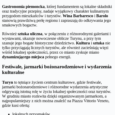
Gastronomia piemoncka
, której fundamentem są lokalne składniki
oraz tradycyjne przepisy, nadaje wyjątkowy charakter kulinarnym
przygodom mieszkańców i turystów.
Wina Barbaresco
i
Barolo
stanowią prawdziwą perłę regionu i zapraszają do odkrywania jego
smakowych bogactw.
Również
sztuka uliczna
, w połączeniu z różnorodnymi galeriami i
wystawami, ukazuje nowoczesne oblicze Turynu, a przy tym
szanuje jego bogate historyczne dziedzictwo.
Kultura
i
sztuka
nie
tylko przyciągają licznych turystów, ale również zacieśniają więzi
wśród lokalnej społeczności, przez co miasto zyskuje miano
dynamizującego miejsca
pełnego energii.
Festiwale, jarmarki bożonarodzeniowe i wydarzenia
kulturalne
Turyn
to tętniące życiem centrum kulturowe, gdzie festiwale,
jarmarki bożonarodzeniowe i różnorodne wydarzenia artystyczne
odgrywają istotną rolę w życiu lokalnej społeczności oraz turystów.
W grudniu miasto rozkwita dzięki organizowanym jarmarkom, a
najpopularniejszy z nich można znaleźć na Piazza Vittorio Veneto,
gdzie kusi ofertą:
lokalnych przysmaków,