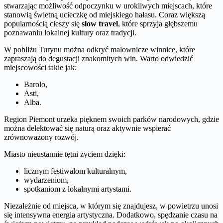
stwarzając możliwość odpoczynku w urokliwych miejscach, które
stanowią świetną ucieczkę od miejskiego hałasu. Coraz większą
popularnością cieszy się
slow travel
, które sprzyja głębszemu
poznawaniu lokalnej kultury oraz tradycji.
W pobliżu Turynu można odkryć malownicze winnice, które
zapraszają do degustacji znakomitych win. Warto odwiedzić
miejscowości takie jak:
Barolo,
Asti,
Alba.
Region Piemont urzeka pięknem swoich parków narodowych, gdzie
można delektować się naturą oraz aktywnie wspierać
zrównoważony rozwój.
Miasto nieustannie tętni życiem dzięki:
licznym festiwalom kulturalnym,
wydarzeniom,
spotkaniom z lokalnymi artystami.
Niezależnie od miejsca, w którym się znajdujesz, w powietrzu unosi
się intensywna energia artystyczna. Dodatkowo, spędzanie czasu na