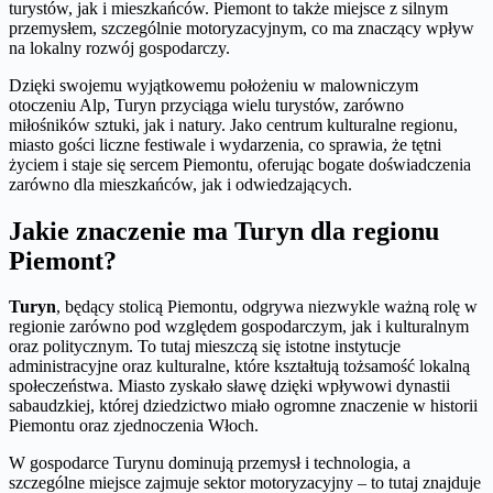
turystów, jak i mieszkańców. Piemont to także miejsce z silnym
przemysłem, szczególnie motoryzacyjnym, co ma znaczący wpływ
na lokalny rozwój gospodarczy.
Dzięki swojemu wyjątkowemu położeniu w malowniczym
otoczeniu Alp, Turyn przyciąga wielu turystów, zarówno
miłośników sztuki, jak i natury. Jako centrum kulturalne regionu,
miasto gości liczne festiwale i wydarzenia, co sprawia, że tętni
życiem i staje się sercem Piemontu, oferując bogate doświadczenia
zarówno dla mieszkańców, jak i odwiedzających.
Jakie znaczenie ma Turyn dla regionu
Piemont?
Turyn
, będący stolicą Piemontu, odgrywa niezwykle ważną rolę w
regionie zarówno pod względem gospodarczym, jak i kulturalnym
oraz politycznym. To tutaj mieszczą się istotne instytucje
administracyjne oraz kulturalne, które kształtują tożsamość lokalną
społeczeństwa. Miasto zyskało sławę dzięki wpływowi dynastii
sabaudzkiej, której dziedzictwo miało ogromne znaczenie w historii
Piemontu oraz zjednoczenia Włoch.
W gospodarce Turynu dominują przemysł i technologia, a
szczególne miejsce zajmuje sektor motoryzacyjny – to tutaj znajduje