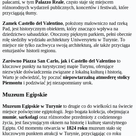
pałacami, w tym
Palazzo Reale
, często staje się miejscem
różnorodnych wydarzeń publicznych, koncertów i festiwali, które
przyciągają tłumy.
Zamek Castello del Valentino
, położony malowniczo nad rzeką
Pad, jest historycznym obiektem, który znacząco wpływa na
dziedzictwo sabaudzkie. Otoczony pięknym parkiem, pełni obecnie
rolę siedziby wydziału architektury Uniwersytetu w Turynie. To
miejsce nie tylko zachwyca swoją architekturą, ale także przyciąga
entuzjastów historii regionu.
Zarówno Piazza San Carlo, jak i Castello del Valentino
to
kluczowe punkty na turystycznej mapie Turynu, oferujące
niezwykłe doświadczenia związane z lokalną kulturą i historią.
Warto je odwiedzić, by poczuć
niepowtarzalną atmosferę stolicy
Piemontu
i podziwiać jej niezapomniany urok.
Muzeum Egipskie
Muzeum Egipskie w Turynie
to drugie co do wielkości na świecie
miejsce poświęcone egiptologii. Jego bogata kolekcja, obejmująca
mumie
,
sarkofagi
oraz różnorodne przedmioty z codziennego
życia, jest fascynującym oknem na historię i kulturę starożytnego
Egiptu. Od momentu otwarcia w
1824 roku
muzeum stało się
kluczowym punktem atrakcji w Turynie, przyciągając co roku