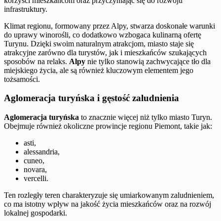
korzyści mieszkańcom oraz przyczyniając się do rozwoju
infrastruktury.
Klimat regionu, formowany przez Alpy, stwarza doskonałe warunki
do uprawy winorośli, co dodatkowo wzbogaca kulinarną ofertę
Turynu. Dzięki swoim naturalnym atrakcjom, miasto staje się
atrakcyjne zarówno dla turystów, jak i mieszkańców szukających
sposobów na relaks.
Alpy
nie tylko stanowią zachwycające tło dla
miejskiego życia, ale są również kluczowym elementem jego
tożsamości.
Aglomeracja turyńska i gęstość zaludnienia
Aglomeracja turyńska
to znacznie więcej niż tylko miasto Turyn.
Obejmuje również okoliczne prowincje regionu Piemont, takie jak:
asti,
alessandria,
cuneo,
novara,
vercelli.
Ten rozległy teren charakteryzuje się umiarkowanym zaludnieniem,
co ma istotny wpływ na jakość życia mieszkańców oraz na rozwój
lokalnej gospodarki.