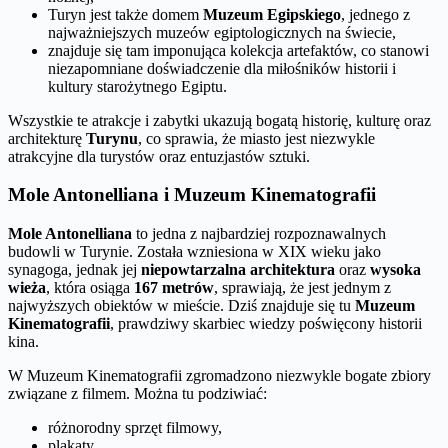
Turyn jest także domem
Muzeum Egipskiego
, jednego z
najważniejszych muzeów egiptologicznych na świecie,
znajduje się tam imponująca kolekcja artefaktów, co stanowi
niezapomniane doświadczenie dla miłośników historii i
kultury starożytnego Egiptu.
Wszystkie te atrakcje i zabytki ukazują bogatą historię, kulturę oraz
architekturę
Turynu
, co sprawia, że miasto jest niezwykle
atrakcyjne dla turystów oraz entuzjastów sztuki.
Mole Antonelliana i Muzeum Kinematografii
Mole Antonelliana
to jedna z najbardziej rozpoznawalnych
budowli w Turynie. Została wzniesiona w XIX wieku jako
synagoga, jednak jej
niepowtarzalna architektura
oraz
wysoka
wieża
, która osiąga
167 metrów
, sprawiają, że jest jednym z
najwyższych obiektów w mieście. Dziś znajduje się tu
Muzeum
Kinematografii
, prawdziwy skarbiec wiedzy poświęcony historii
kina.
W Muzeum Kinematografii zgromadzono niezwykle bogate zbiory
związane z filmem. Można tu podziwiać:
różnorodny sprzęt filmowy,
plakaty,