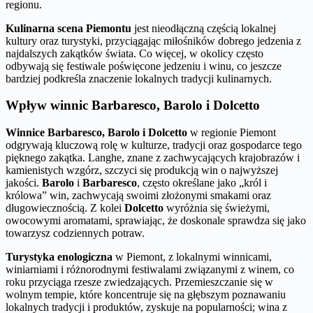
regionu.
Kulinarna scena Piemontu
jest nieodłączną częścią lokalnej
kultury oraz turystyki, przyciągając miłośników dobrego jedzenia z
najdalszych zakątków świata. Co więcej, w okolicy często
odbywają się festiwale poświęcone jedzeniu i winu, co jeszcze
bardziej podkreśla znaczenie lokalnych tradycji kulinarnych.
Wpływ winnic Barbaresco, Barolo i Dolcetto
Winnice Barbaresco, Barolo i Dolcetto
w regionie Piemont
odgrywają kluczową rolę w kulturze, tradycji oraz gospodarce tego
pięknego zakątka. Langhe, znane z zachwycających krajobrazów i
kamienistych wzgórz, szczyci się produkcją win o najwyższej
jakości.
Barolo
i
Barbaresco
, często określane jako „król i
królowa” win, zachwycają swoimi złożonymi smakami oraz
długowiecznością. Z kolei
Dolcetto
wyróżnia się świeżymi,
owocowymi aromatami, sprawiając, że doskonale sprawdza się jako
towarzysz codziennych potraw.
Turystyka enologiczna
w Piemont, z lokalnymi winnicami,
winiarniami i różnorodnymi festiwalami związanymi z winem, co
roku przyciąga rzesze zwiedzających. Przemieszczanie się w
wolnym tempie, które koncentruje się na głębszym poznawaniu
lokalnych tradycji i produktów, zyskuje na popularności; wina z