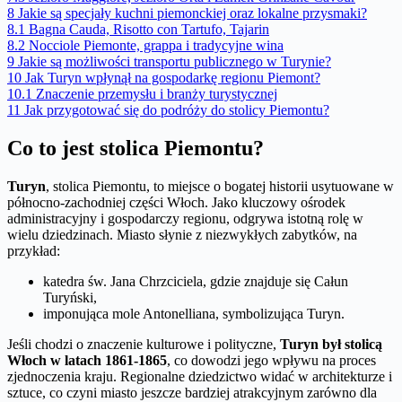
8
Jakie są specjały kuchni piemonckiej oraz lokalne przysmaki?
8.1
Bagna Cauda, Risotto con Tartufo, Tajarin
8.2
Nocciole Piemonte, grappa i tradycyjne wina
9
Jakie są możliwości transportu publicznego w Turynie?
10
Jak Turyn wpłynął na gospodarkę regionu Piemont?
10.1
Znaczenie przemysłu i branży turystycznej
11
Jak przygotować się do podróży do stolicy Piemontu?
Co to jest stolica Piemontu?
Turyn
, stolica Piemontu, to miejsce o bogatej historii usytuowane w
północno-zachodniej części Włoch. Jako kluczowy ośrodek
administracyjny i gospodarczy regionu, odgrywa istotną rolę w
wielu dziedzinach. Miasto słynie z niezwykłych zabytków, na
przykład:
katedra św. Jana Chrzciciela, gdzie znajduje się Całun
Turyński,
imponująca mole Antonelliana, symbolizująca Turyn.
Jeśli chodzi o znaczenie kulturowe i polityczne,
Turyn był stolicą
Włoch w latach 1861-1865
, co dowodzi jego wpływu na proces
zjednoczenia kraju. Regionalne dziedzictwo widać w architekturze i
sztuce, co czyni miasto jeszcze bardziej atrakcyjnym zarówno dla