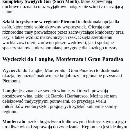
kompleksy Świętych Gór (Sacri Monti)
, które zapewniają
duchowe doznania oraz wyjątkowe połączenie sztuki z otaczającą
naturą.
Szlaki turystyczne w regionie Piemont
to doskonała opcja dla
osób, które cenią sobie aktywny wypoczynek. Oferują one
różnorodne trasy prowadzące przez zachwycające krajobrazy oraz
lasy, a także wzdłuż malowniczych rzek. Dzięki szerokiemu
wachlarzowi ofert, zarówno piesze wędrówki, jak i spokojne
spacery stanowią niezapomnianą przygodę dla każdego turysty.
Wycieczki do Langhe, Monferrato i Gran Paradiso
Wycieczki do Langhe, Monferrato i Gran Paradiso to doskonała
okazja, by poznać malownicze krajobrazy i regionalne przysmaki
Piemontu.
Langhe
jest znane ze swoich winnic, w których powstają
prestiżowe wina, takie jak Barolo i Barbaresco. Można się tam
delektować tradycyjnymi potrawami, co przyciąga wielu
miłośników enoturystyki, pragnących zgłębić kulinarne skarby
regionu.
Monferrato
urzeka bogactwem kulturowym i historycznym, a jego
urokliwe wioski zapraszają do zwiedzania. Region ten jest idealnym