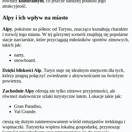
również
kulturalnym
, co jeszcze bardziej podnosi jego
atrakcyjność.
Alpy i ich wpływ na miasto
Alpy
, położone na północ od Turynu, znacząco kształtują charakter
i rozwój tego miasta. W tej górzystej scenerii znajdują się popularne
stacje narciarskie, które przyciągają miłośników sportów zimowych,
takich jak:
narty,
snowboard.
Dzięki bliskości Alp
, Turyn staje się idealnym miejscem dla tych,
którzy pragną połączyć zwiedzanie z aktywnościami na świeżym
powietrzu.
Zachodnie Alpy
oferują nie tylko zimowe przyjemności, ale
również malownicze szlaki turystyczne latem. Lokacje takie jak:
Gran Paradiso,
Val Grande.
cieszą się dużym zainteresowaniem wśród entuzjastów trekkingu i
wspinaczki. Turystyka wspiera lokalną gospodarkę, przynosząc