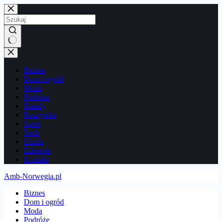
Przejdź
do
treści
Brak
wyników
Biznes
Dom i ogród
Moda
Podróże
Porady
Rozrywka
Sport
Tech
Uroda
Zdrowie
Kontakt
Amb-Norwegia.pl
Biznes
Dom i ogród
Moda
Podróże