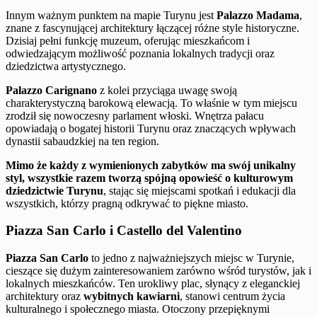
Innym ważnym punktem na mapie Turynu jest
Palazzo Madama
,
znane z fascynującej architektury łączącej różne style historyczne.
Dzisiaj pełni funkcję muzeum, oferując mieszkańcom i
odwiedzającym możliwość poznania lokalnych tradycji oraz
dziedzictwa artystycznego.
Palazzo Carignano
z kolei przyciąga uwagę swoją
charakterystyczną barokową elewacją. To właśnie w tym miejscu
zrodził się nowoczesny parlament włoski. Wnętrza pałacu
opowiadają o bogatej historii Turynu oraz znaczących wpływach
dynastii sabaudzkiej na ten region.
Mimo że każdy z wymienionych zabytków ma swój unikalny
styl, wszystkie razem tworzą spójną opowieść o kulturowym
dziedzictwie Turynu
, stając się miejscami spotkań i edukacji dla
wszystkich, którzy pragną odkrywać to piękne miasto.
Piazza San Carlo i Castello del Valentino
Piazza San Carlo
to jedno z najważniejszych miejsc w Turynie,
cieszące się dużym zainteresowaniem zarówno wśród turystów, jak i
lokalnych mieszkańców. Ten urokliwy plac, słynący z eleganckiej
architektury oraz
wybitnych kawiarni
, stanowi centrum życia
kulturalnego i społecznego miasta. Otoczony przepięknymi