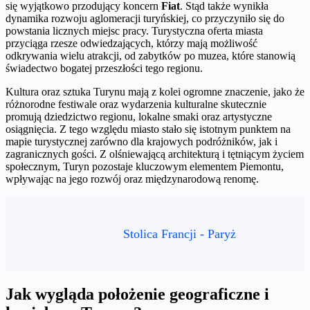
się wyjątkowo przodujący koncern
Fiat
. Stąd także wynikła
dynamika rozwoju aglomeracji turyńskiej, co przyczyniło się do
powstania licznych miejsc pracy. Turystyczna oferta miasta
przyciąga rzesze odwiedzających, którzy mają możliwość
odkrywania wielu atrakcji, od zabytków po muzea, które stanowią
świadectwo bogatej przeszłości tego regionu.
Kultura oraz sztuka Turynu mają z kolei ogromne znaczenie, jako że
różnorodne festiwale oraz wydarzenia kulturalne skutecznie
promują dziedzictwo regionu, lokalne smaki oraz artystyczne
osiągnięcia. Z tego względu miasto stało się istotnym punktem na
mapie turystycznej zarówno dla krajowych podróżników, jak i
zagranicznych gości. Z olśniewającą architekturą i tętniącym życiem
społecznym, Turyn pozostaje kluczowym elementem Piemontu,
wpływając na jego rozwój oraz międzynarodową renomę.
Stolica Francji - Paryż
Jak wygląda położenie geograficzne i