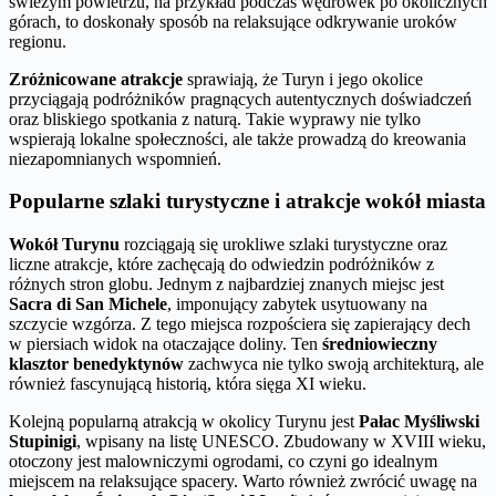
świeżym powietrzu, na przykład podczas wędrówek po okolicznych
górach, to doskonały sposób na relaksujące odkrywanie uroków
regionu.
Zróżnicowane atrakcje
sprawiają, że Turyn i jego okolice
przyciągają podróżników pragnących autentycznych doświadczeń
oraz bliskiego spotkania z naturą. Takie wyprawy nie tylko
wspierają lokalne społeczności, ale także prowadzą do kreowania
niezapomnianych wspomnień.
Popularne szlaki turystyczne i atrakcje wokół miasta
Wokół Turynu
rozciągają się urokliwe szlaki turystyczne oraz
liczne atrakcje, które zachęcają do odwiedzin podróżników z
różnych stron globu. Jednym z najbardziej znanych miejsc jest
Sacra di San Michele
, imponujący zabytek usytuowany na
szczycie wzgórza. Z tego miejsca rozpościera się zapierający dech
w piersiach widok na otaczające doliny. Ten
średniowieczny
klasztor benedyktynów
zachwyca nie tylko swoją architekturą, ale
również fascynującą historią, która sięga XI wieku.
Kolejną popularną atrakcją w okolicy Turynu jest
Pałac Myśliwski
Stupinigi
, wpisany na listę UNESCO. Zbudowany w XVIII wieku,
otoczony jest malowniczymi ogrodami, co czyni go idealnym
miejscem na relaksujące spacery. Warto również zwrócić uwagę na