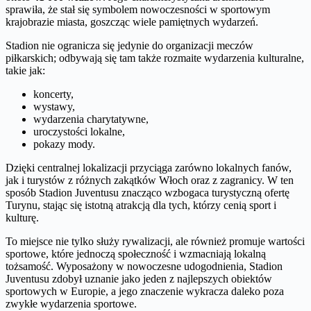
sprawiła, że stał się symbolem nowoczesności w sportowym
krajobrazie miasta, goszcząc wiele pamiętnych wydarzeń.
Stadion nie ogranicza się jedynie do organizacji meczów
piłkarskich; odbywają się tam także rozmaite wydarzenia kulturalne,
takie jak:
koncerty,
wystawy,
wydarzenia charytatywne,
uroczystości lokalne,
pokazy mody.
Dzięki centralnej lokalizacji przyciąga zarówno lokalnych fanów,
jak i turystów z różnych zakątków Włoch oraz z zagranicy. W ten
sposób Stadion Juventusu znacząco wzbogaca turystyczną ofertę
Turynu, stając się istotną atrakcją dla tych, którzy cenią sport i
kulturę.
To miejsce nie tylko służy rywalizacji, ale również promuje wartości
sportowe, które jednoczą społeczność i wzmacniają lokalną
tożsamość. Wyposażony w nowoczesne udogodnienia, Stadion
Juventusu zdobył uznanie jako jeden z najlepszych obiektów
sportowych w Europie, a jego znaczenie wykracza daleko poza
zwykłe wydarzenia sportowe.