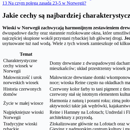
13
Na czym polega zasada 23-5 w Norwegii?
Jakie cechy są najbardziej charakterystyc
Wioski w Norwegii zachwycają harmonijnym zestawieniem dre
dwuspadowe dachy oraz starannie rozlokowane okna, które umożliwiaj
najczęściej skupione wokół przystani rybackiej lub głównej drogi.
Je
usytuowane tuż nad wodą. Wiele z tych wiosek zamieszkuje od kilkudz
Temat
Charakterystyczne
Domy drewniane z dwuspadowymi dachami i s
cechy wiosek w
mieszkańców; układ przestrzenny wiosek p
Norwegii
Malowniczość i urok
Malownicze drewniane domki wkomponowane w
norweskich wiosek
noce; wioska Reine często na okładkach 
Historia czerwonych
Czerwony kolor farby to tani pigment z tl
domów
czerwony stał się istotnym elementem kultury
Harmonia z naturą i porami roku; zimą połow
Życie w małej wiosce
aktywności takie jak wędrówki, kajakarst
Najpiękniejsze wioski
Reine i Hamnøy na Lofotach; Undredal i Fl
Norwegii
architektury z przyrodą.
Tradycyjne wioski
Zlokalizowane głównie na Lofotach oraz wyb
rybackie
Gjeving z nadmorskim centrum kultury i m