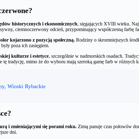
 czerwone?
ędów historycznych i ekonomicznych
, sięgających XVIII wieku. Najt
nsywny, ciemnoczerwony odcień, przypominający współczesną farbę fa
olor kojarzono z pozycją społeczną.
Rodziny o skromniejszych środka
 były poza ich zasięgiem.
kiej kulturze i estetyce
, szczególnie w nadmorskich osadach. Trady
 tę tradycję, mimo że do wyboru mają szeroką gamę farb w różnych k
py, Wioski Rybackie
sce?
turą i zmieniającymi się porami roku.
Zimą panuje czas połowów dors
jsze dni.