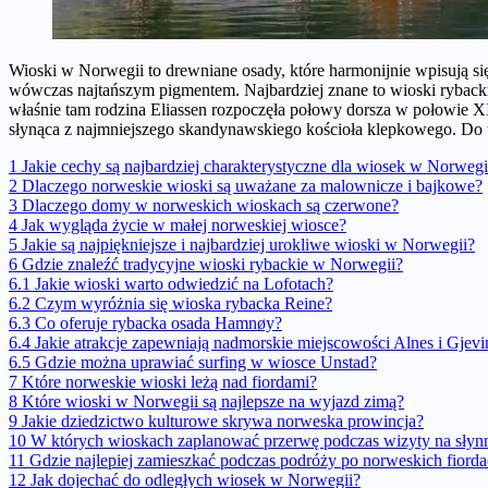
Wioski w Norwegii to drewniane osady, które harmonijnie wpisują się
wówczas najtańszym pigmentem. Najbardziej znane to wioski rybacki
właśnie tam rodzina Eliassen rozpoczęła połowy dorsza w połowie XI
słynąca z najmniejszego skandynawskiego kościoła klepkowego. Do 
1
Jakie cechy są najbardziej charakterystyczne dla wiosek w Norwegi
2
Dlaczego norweskie wioski są uważane za malownicze i bajkowe?
3
Dlaczego domy w norweskich wioskach są czerwone?
4
Jak wygląda życie w małej norweskiej wiosce?
5
Jakie są najpiękniejsze i najbardziej urokliwe wioski w Norwegii?
6
Gdzie znaleźć tradycyjne wioski rybackie w Norwegii?
6.1
Jakie wioski warto odwiedzić na Lofotach?
6.2
Czym wyróżnia się wioska rybacka Reine?
6.3
Co oferuje rybacka osada Hamnøy?
6.4
Jakie atrakcje zapewniają nadmorskie miejscowości Alnes i Gjev
6.5
Gdzie można uprawiać surfing w wiosce Unstad?
7
Które norweskie wioski leżą nad fiordami?
8
Które wioski w Norwegii są najlepsze na wyjazd zimą?
9
Jakie dziedzictwo kulturowe skrywa norweska prowincja?
10
W których wioskach zaplanować przerwę podczas wizyty na sły
11
Gdzie najlepiej zamieszkać podczas podróży po norweskich fiorda
12
Jak dojechać do odległych wiosek w Norwegii?