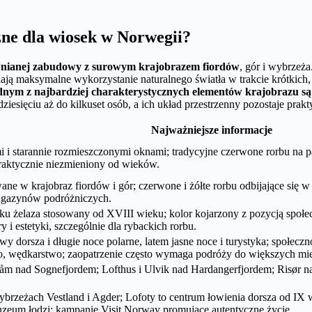
zne dla wiosek w Norwegii?
wnianej zabudowy z surowym krajobrazem fiordów
, gór i wybrzeż
ą maksymalne wykorzystanie naturalnego światła w trakcie krótkich, 
dnym z najbardziej charakterystycznych elementów krajobrazu są
iesięciu aż do kilkuset osób, a ich układ przestrzenny pozostaje pra
Najważniejsze informacje
tarannie rozmieszczonymi oknami; tradycyjne czerwone rorbu na pala
raktycznie niezmieniony od wieków.
 krajobraz fiordów i gór; czerwone i żółte rorbu odbijające się w f
magazynów podróżniczych.
enku żelaza stosowany od XVIII wieku; kolor kojarzony z pozycją społ
 i estetyki, szczególnie dla rybackich rorbu.
y dorsza i długie noce polarne, latem jasne noce i turystyka; społeczno
wo, wędkarstwo; zaopatrzenie często wymaga podróży do większych mi
åm nad Sognefjordem; Lofthus i Ulvik nad Hardangerfjordem; Risør na 
rzeżach Vestland i Agder; Lofoty to centrum łowienia dorsza od IX wie
uzeum łodzi; kampanie Visit Norway promujące autentyczne życie.