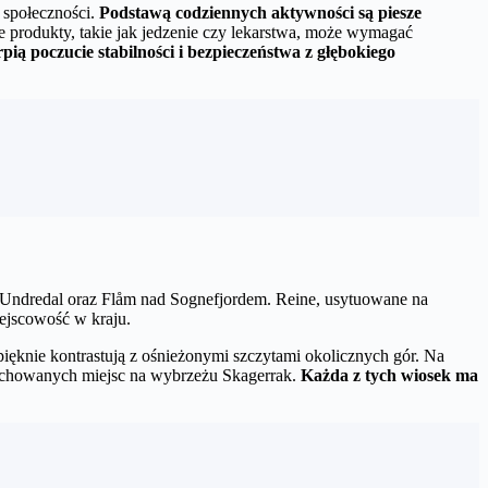
ę społeczności.
Podstawą codziennych aktywności są piesze
we produkty, takie jak jedzenie czy lekarstwa, może wymagać
pią poczucie stabilności i bezpieczeństwa z głębokiego
e Undredal oraz Flåm nad Sognefjordem. Reine, usytuowane na
ejscowość w kraju.
pięknie kontrastują z ośnieżonymi szczytami okolicznych gór. Na
 zachowanych miejsc na wybrzeżu Skagerrak.
Każda z tych wiosek ma