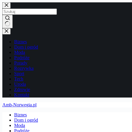
Przejdź
do
treści
Brak
wyników
Biznes
Dom i ogród
Moda
Podróże
Porady
Rozrywka
Sport
Tech
Uroda
Zdrowie
Kontakt
Amb-Norwegia.pl
Biznes
Dom i ogród
Moda
Podróże