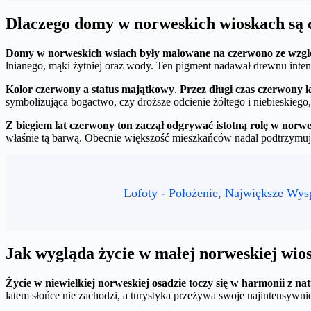
Dlaczego domy w norweskich wioskach są
Domy w norweskich wsiach były malowane na czerwono ze wzgl
lnianego, mąki żytniej oraz wody. Ten pigment nadawał drewnu inte
Kolor czerwony a status majątkowy
.
Przez długi czas czerwony k
symbolizująca bogactwo, czy droższe odcienie żółtego i niebieskiego,
Z biegiem lat czerwony ton zaczął odgrywać istotną rolę w norwes
właśnie tą barwą. Obecnie większość mieszkańców nadal podtrzymuje
Lofoty - Położenie, Największe Wys
Jak wygląda życie w małej norweskiej wio
Życie w niewielkiej norweskiej osadzie toczy się w harmonii z na
latem słońce nie zachodzi, a turystyka przeżywa swoje najintensywnie