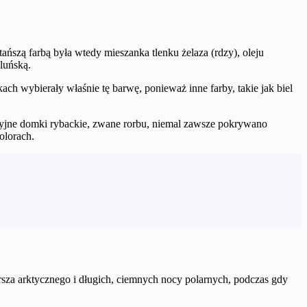
ańszą farbą była wtedy mieszanka tlenku żelaza (rdzy), oleju
luńską.
ch wybierały właśnie tę barwę, ponieważ inne farby, takie jak biel
cyjne domki rybackie, zwane rorbu, niemal zawsze pokrywano
olorach.
za arktycznego i długich, ciemnych nocy polarnych, podczas gdy