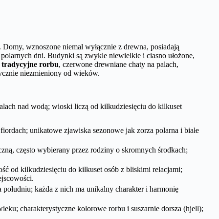
a. Domy, wznoszone niemal wyłącznie z drewna, posiadają
polarnych dni. Budynki są zwykle niewielkie i ciasno ułożone,
 tradycyjne rorbu
, czerwone drewniane chaty na palach,
ktycznie niezmieniony od wieków.
ch nad wodą; wioski liczą od kilkudziesięciu do kilkuset
iordach; unikatowe zjawiska sezonowe jak zorza polarna i białe
eczną, często wybierany przez rodziny o skromnych środkach;
ść od kilkudziesięciu do kilkuset osób z bliskimi relacjami;
ejscowości.
południu; każda z nich ma unikalny charakter i harmonię
ku; charakterystyczne kolorowe rorbu i suszarnie dorsza (hjell);