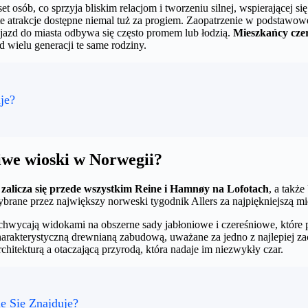
 osób, co sprzyja bliskim relacjom i tworzeniu silnej, wspierającej si
ie te atrakcje dostępne niemal tuż za progiem. Zaopatrzenie w podstawo
jazd do miasta odbywa się często promem lub łodzią.
Mieszkańcy czer
d wielu generacji te same rodziny.
je?
liwe wioski w Norwegii?
 zalicza się przede wszystkim Reine i Hamnøy na Lofotach
, a takż
brane przez największy norweski tygodnik Allers za najpiękniejszą mi
achwycają widokami na obszerne sady jabłoniowe i czereśniowe, które 
 charakterystyczną drewnianą zabudową, uważane za jedno z najlepiej
chitekturą a otaczającą przyrodą, która nadaje im niezwykły czar.
e Się Znajduje?