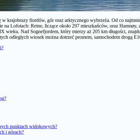
 w krajobrazy fiordów, gór oraz arktycznego wybrzeża. Od co najmniej
e na Lofotach: Reine, liczące około 297 mieszkańców, oraz Hamnøy, 
X wieku. Nad Sognefjordem, który mierzy aż 205 km długości, znajduj
tych odległych wiosek można dotrzeć promem, samochodem drogą E10 
i?
ing?
nnych punktach widokowych?
ch i górach?