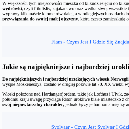
W większości tych miejscowości mieszka od kilkudziesięciu do kilkuset
wędrówki
, czyli friluftsliv, kajakarstwo oraz wędkarstwo, wszystk
wyprawy kilkanaście kilometrów dalej, a w odleglejszych osadach do
przywiązania do swojej małej ojczyzny
, którą często zamieszkują o
Flam - Czym Jest I Gdzie Się Znajdu
Jakie są najpiękniejsze i najbardziej urok
Do najpiękniejszych i najbardziej urzekających wiosek Norwegii
wyspie Moskenesøya, zostało w drugiej połowie lat 70. XX wieku wy
Wioski położone nad Hardangerfjordem, takie jak Lofthus i Ulvik, z
południu kraju uwagę przyciąga Risør, urokliwe białe miasteczko z
swój niepowtarzalny charakter
, jednak łączy je harmonia między ar
Svolvaer - Czym Jest Svolvær I Gdzi