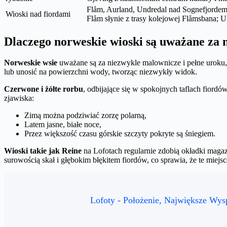
Flåm, Aurland, Undredal nad Sognefjordem
Wioski nad fiordami
Flåm słynie z trasy kolejowej Flåmsbana; U
Dlaczego norweskie wioski są uważane za 
Norweskie wsie
uważane są za niezwykle malownicze i pełne uroku, 
lub unosić na powierzchni wody, tworząc niezwykły widok.
Czerwone i żółte rorbu
, odbijające się w spokojnych taflach fiord
zjawiska:
Zimą można podziwiać zorzę polarną,
Latem jasne, białe noce,
Przez większość czasu górskie szczyty pokryte są śniegiem.
Wioski takie jak Reine
na Lofotach regularnie zdobią okładki maga
surowością skał i głębokim błękitem fiordów, co sprawia, że te miejsc
Lofoty - Położenie, Największe Wys