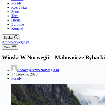
Porady
Rozrywka
Sport
Tech
Uroda
Zdrowie
Kontakt
Szukaj
Amb-Norwegia.pl
Menu
Wioski W Norwegii – Malownicze Ryback
Redakcja Amb-Norwegia.pl
17 czerwca, 2026
Porady