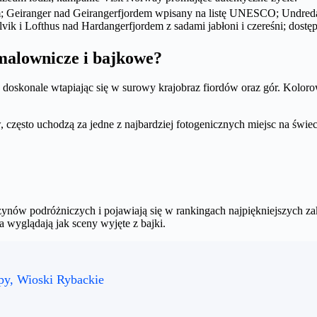
; Geiranger nad Geirangerfjordem wpisany na listę UNESCO; Undredal
lvik i Lofthus nad Hardangerfjordem z sadami jabłoni i czereśni; dost
malownicze i bajkowe?
doskonale wtapiając się w surowy krajobraz fiordów oraz gór. Kolor
ów, często uchodzą za jedne z najbardziej fotogenicznych miejsc na św
zynów podróżniczych i pojawiają się w rankingach najpiękniejszych z
a wyglądają jak sceny wyjęte z bajki.
py, Wioski Rybackie