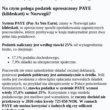
Na czym polega podatek uproszczony PAYE
(kildeskatt) w Norwegii?
System PAYE (Pay As You Earn)
, znany w Norwegii jako
kildeskatt
, to uproszczony sposób opodatkowania zagranicznych
pracowników, którzy przebywają w kraju maksymalnie przez dwa
pełne lata podatkowe.
Podatek naliczany jest według stawki 25%
od wynagrodzenia
brutto, co obejmuje:
17,1% podatku dochodowego,
7,9% składki na ubezpieczenie społeczne.
Pracownik nie musi samodzielnie składać rocznej deklaracji,
ponieważ
podatek pobierany jest automatycznie u źródła
. Jeśli
osoba jest zwolniona z obowiązku opłacania norweskich składek
społecznych, na przykład ma ubezpieczenie w Polsce potwierdzone
formularzem A1,
stawka podatku w systemie PAYE wynosi
wtedy 17,4% zamiast 25%
. Korzystanie z tego modelu
podatkowego jest możliwe pod warunkiem, że
roczny dochód nie
przekroczy w 2026 roku kwoty 725 050 NOK
.
W ramach
PAYE nie można korzystać z żadnych ulg czy odliczeń