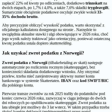
zapłacić 22% od kwoty po odliczeniach, dodatkowo
trinnskatt
na
dwóch etapach, po 1,7% i 4,0%, a także 7,6% składki
trygdeavgift
.
Sumarycznie obciążenie podatkowe oscyluje zwykle wokół
33-
35% dochodu brutto
.
Aby precyzyjnie obliczyć wysokość podatku, warto skorzystać z
oficjalnego kalkulatora dostępnego na stronie . Narzędzie to
uwzględnia aktualne stawki i ulgi obowiązujące w 2026 roku, choć
jego wynik należy traktować jako orientacyjny, ponieważ ostateczną
kwotę podatku ustala dopiero
skattemelding
.
Jak uzyskać zwrot podatku z Norwegii?
Zwrot podatku z Norwegii
(tilbakebetaling av skatt) następuje
automatycznie po rozliczeniu rocznym (skatteoppgjør), bez
konieczności składania dodatkowego wniosku. Aby otrzymać
przelew, trzeba mieć zarejestrowany aktywny numer konta
bankowego w systemie Skatteetaten.
IBAN
oraz
kod SWIFT/BIC
dla polskiego konta.
Pierwsze transze zwrotów za rok 2025 trafiły do podatników pod
koniec czerwca 2026 roku, zazwyczaj w ciągu jednego do dwóch
dni roboczych po opublikowaniu skatteoppgjør. Zwrot podatku za
lata ubiegłe jest możliwy do 3 lat wstecz. W takim przypadku trzeba
złożyć korektę deklaracji (endringsmelding) przez portal