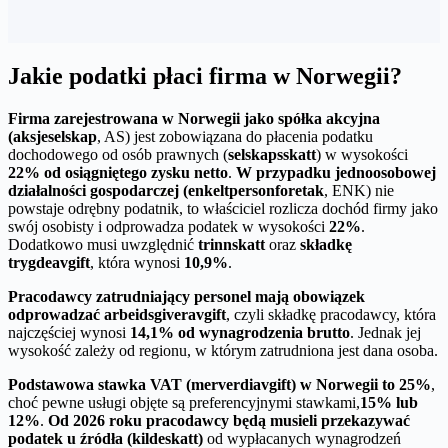
Jakie podatki płaci firma w Norwegii?
Firma zarejestrowana w Norwegii jako spółka akcyjna
(aksjeselskap
, AS) jest zobowiązana do płacenia podatku
dochodowego od osób prawnych (
selskapsskatt
) w wysokości
22% od osiągniętego zysku netto
.
W przypadku jednoosobowej
działalności gospodarczej (enkeltpersonforetak
, ENK) nie
powstaje odrębny podatnik, to właściciel rozlicza dochód firmy jako
swój osobisty i odprowadza podatek w wysokości
22%
.
Dodatkowo musi uwzględnić
trinnskatt
oraz
składkę
trygdeavgift
, która wynosi
10,9%
.
Pracodawcy zatrudniający personel mają obowiązek
odprowadzać arbeidsgiveravgift
, czyli składkę pracodawcy, która
najczęściej wynosi
14,1% od wynagrodzenia brutto
. Jednak jej
wysokość zależy od regionu, w którym zatrudniona jest dana osoba.
Podstawowa stawka VAT (merverdiavgift) w Norwegii to 25%
,
choć pewne usługi objęte są preferencyjnymi stawkami,
15% lub
12%
.
Od 2026 roku pracodawcy będą musieli przekazywać
podatek u źródła (kildeskatt)
od wypłacanych wynagrodzeń