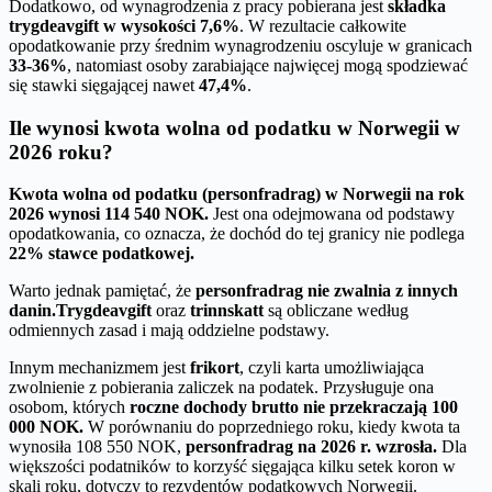
Dodatkowo, od wynagrodzenia z pracy pobierana jest
składka
trygdeavgift w wysokości 7,6%
. W rezultacie całkowite
opodatkowanie przy średnim wynagrodzeniu oscyluje w granicach
33-36%
, natomiast osoby zarabiające najwięcej mogą spodziewać
się stawki sięgającej nawet
47,4%
.
Ile wynosi kwota wolna od podatku w Norwegii w
2026 roku?
Kwota wolna od podatku (personfradrag) w Norwegii na rok
2026 wynosi 114 540 NOK.
Jest ona odejmowana od podstawy
opodatkowania, co oznacza, że dochód do tej granicy nie podlega
22% stawce podatkowej.
Warto jednak pamiętać, że
personfradrag nie zwalnia z innych
danin.
Trygdeavgift
oraz
trinnskatt
są obliczane według
odmiennych zasad i mają oddzielne podstawy.
Innym mechanizmem jest
frikort
, czyli karta umożliwiająca
zwolnienie z pobierania zaliczek na podatek. Przysługuje ona
osobom, których
roczne dochody brutto nie przekraczają 100
000 NOK.
W porównaniu do poprzedniego roku, kiedy kwota ta
wynosiła 108 550 NOK,
personfradrag na 2026 r. wzrosła.
Dla
większości podatników to korzyść sięgająca kilku setek koron w
skali roku, dotyczy to rezydentów podatkowych Norwegii.