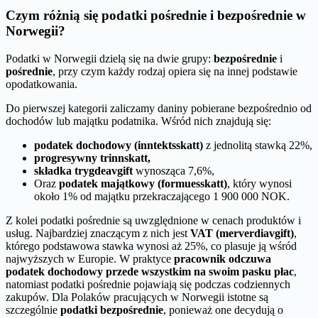
Czym różnią się podatki pośrednie i bezpośrednie w
Norwegii?
Podatki w Norwegii dzielą się na dwie grupy:
bezpośrednie
i
pośrednie
, przy czym każdy rodzaj opiera się na innej podstawie
opodatkowania.
Do pierwszej kategorii zaliczamy daniny pobierane bezpośrednio od
dochodów lub majątku podatnika. Wśród nich znajdują się:
podatek dochodowy (inntektsskatt)
z jednolitą stawką 22%,
progresywny trinnskatt,
składka trygdeavgift
wynosząca 7,6%,
Oraz
podatek majątkowy (formuesskatt)
, który wynosi
około 1% od majątku przekraczającego 1 900 000 NOK.
Z kolei podatki pośrednie są uwzględnione w cenach produktów i
usług. Najbardziej znaczącym z nich jest
VAT (merverdiavgift)
,
którego podstawowa stawka wynosi aż 25%, co plasuje ją wśród
najwyższych w Europie. W praktyce
pracownik odczuwa
podatek dochodowy przede wszystkim na swoim pasku płac
,
natomiast podatki pośrednie pojawiają się podczas codziennych
zakupów. Dla Polaków pracujących w Norwegii istotne są
szczególnie
podatki bezpośrednie
, ponieważ one decydują o