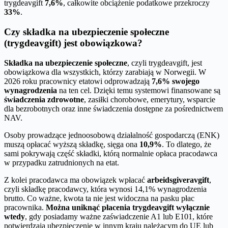
trygdeavgift
7,6%
, całkowite obciążenie podatkowe przekroczy
33%
.
Czy składka na ubezpieczenie społeczne
(trygdeavgift) jest obowiązkowa?
Składka na ubezpieczenie społeczne
, czyli trygdeavgift, jest
obowiązkowa dla wszystkich, którzy zarabiają w Norwegii. W
2026 roku pracownicy etatowi odprowadzają
7,6% swojego
wynagrodzenia
na ten cel. Dzięki temu systemowi finansowane są
świadczenia zdrowotne
, zasiłki chorobowe, emerytury, wsparcie
dla bezrobotnych oraz inne świadczenia dostępne za pośrednictwem
NAV.
Osoby prowadzące jednoosobową działalność gospodarczą (ENK)
muszą opłacać wyższą składkę, sięga ona
10,9%
. To dlatego, że
sami pokrywają część składki, którą normalnie opłaca pracodawca
w przypadku zatrudnionych na etat.
Z kolei pracodawca ma obowiązek wpłacać
arbeidsgiveravgift
,
czyli składkę pracodawcy, która wynosi 14,1% wynagrodzenia
brutto. Co ważne, kwota ta nie jest widoczna na pasku płac
pracownika.
Można uniknąć płacenia trygdeavgift wyłącznie
wtedy
, gdy posiadamy ważne zaświadczenie A1 lub E101, które
potwierdzają ubezpieczenie w innym kraju należącym do UE lub