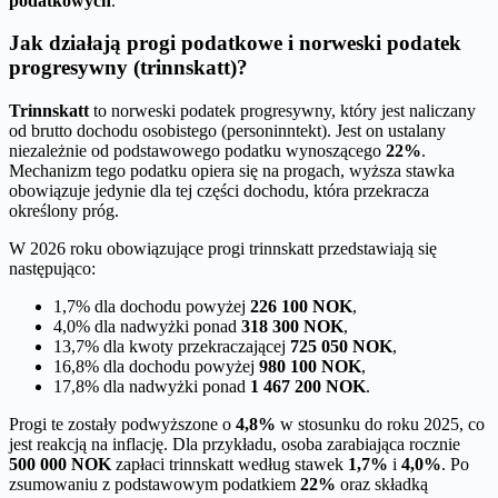
podatkowych
.
Jak działają progi podatkowe i norweski podatek
progresywny (trinnskatt)?
Trinnskatt
to norweski podatek progresywny, który jest naliczany
od brutto dochodu osobistego (personinntekt). Jest on ustalany
niezależnie od podstawowego podatku wynoszącego
22%
.
Mechanizm tego podatku opiera się na progach, wyższa stawka
obowiązuje jedynie dla tej części dochodu, która przekracza
określony próg.
W 2026 roku obowiązujące progi trinnskatt przedstawiają się
następująco:
1,7% dla dochodu powyżej
226 100 NOK
,
4,0% dla nadwyżki ponad
318 300 NOK
,
13,7% dla kwoty przekraczającej
725 050 NOK
,
16,8% dla dochodu powyżej
980 100 NOK
,
17,8% dla nadwyżki ponad
1 467 200 NOK
.
Progi te zostały podwyższone o
4,8%
w stosunku do roku 2025, co
jest reakcją na inflację. Dla przykładu, osoba zarabiająca rocznie
500 000 NOK
zapłaci trinnskatt według stawek
1,7%
i
4,0%
. Po
zsumowaniu z podstawowym podatkiem
22%
oraz składką