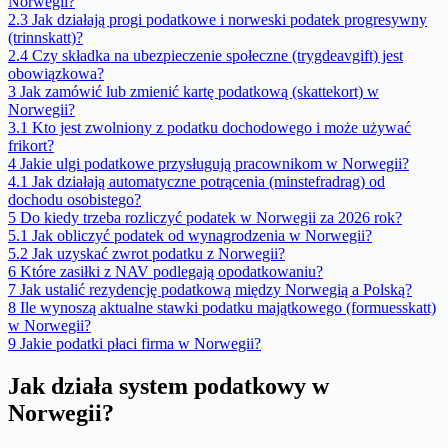
Norwegii?
2.3
Jak działają progi podatkowe i norweski podatek progresywny
(trinnskatt)?
2.4
Czy składka na ubezpieczenie społeczne (trygdeavgift) jest
obowiązkowa?
3
Jak zamówić lub zmienić kartę podatkową (skattekort) w
Norwegii?
3.1
Kto jest zwolniony z podatku dochodowego i może używać
frikort?
4
Jakie ulgi podatkowe przysługują pracownikom w Norwegii?
4.1
Jak działają automatyczne potrącenia (minstefradrag) od
dochodu osobistego?
5
Do kiedy trzeba rozliczyć podatek w Norwegii za 2026 rok?
5.1
Jak obliczyć podatek od wynagrodzenia w Norwegii?
5.2
Jak uzyskać zwrot podatku z Norwegii?
6
Które zasiłki z NAV podlegają opodatkowaniu?
7
Jak ustalić rezydencję podatkową między Norwegią a Polską?
8
Ile wynoszą aktualne stawki podatku majątkowego (formuesskatt)
w Norwegii?
9
Jakie podatki płaci firma w Norwegii?
Jak działa system podatkowy w
Norwegii?