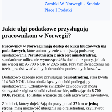
Zarobki W Norwegii - Średnie
Płace I Podatki
Jakie ulgi podatkowe przysługują
pracownikom w Norwegii?
Pracownicy w Norwegii mają dostęp do kilku kluczowych ulg
podatkowych
, które automatycznie zmniejszają podstawę
opodatkowania.
Najistotniejszą z nich jest minstefradrag
,
standardowe odliczenie wynoszące 46% dochodu z pracy, jednak
nie więcej niż 95 700 NOK w 2026 roku. Przy tym świadczeniu nie
trzeba przedstawiać żadnych dowodów poniesionych kosztów.
Dodatkowo każdego roku przysługuje
personfradrag
, stała kwota
114 540 NOK, która obniża łączny dochód podlegający
opodatkowaniu. Członkowie związków zawodowych mogą
skorzystać z ulgi na składki członkowskie, odliczając do
8 700
NOK rocznie.
To istotne wsparcie dla osób aktywnych zawodowo.
Z kolei ci, którzy dojeżdżają do pracy ponad
37 km w jedną
stronę
, mają możliwość ubiegania się o reisefradrag, czyli zwrot