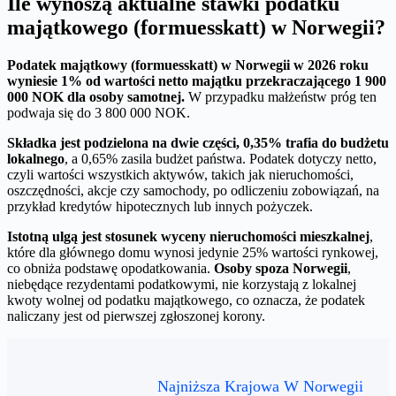
Ile wynoszą aktualne stawki podatku
majątkowego (formuesskatt) w Norwegii?
Podatek majątkowy (formuesskatt) w Norwegii w 2026 roku
wyniesie 1% od wartości netto majątku przekraczającego 1 900
000 NOK dla osoby samotnej.
W przypadku małżeństw próg ten
podwaja się do 3 800 000 NOK.
Składka jest podzielona na dwie części, 0,35% trafia do budżetu
lokalnego
, a 0,65% zasila budżet państwa. Podatek dotyczy netto,
czyli wartości wszystkich aktywów, takich jak nieruchomości,
oszczędności, akcje czy samochody, po odliczeniu zobowiązań, na
przykład kredytów hipotecznych lub innych pożyczek.
Istotną ulgą jest stosunek wyceny nieruchomości mieszkalnej
,
które dla głównego domu wynosi jedynie 25% wartości rynkowej,
co obniża podstawę opodatkowania.
Osoby spoza Norwegii
,
niebędące rezydentami podatkowymi, nie korzystają z lokalnej
kwoty wolnej od podatku majątkowego, co oznacza, że podatek
naliczany jest od pierwszej zgłoszonej korony.
Najniższa Krajowa W Norwegii