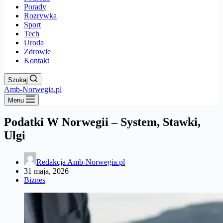
Porady
Rozrywka
Sport
Tech
Uroda
Zdrowie
Kontakt
Szukaj
Amb-Norwegia.pl
Menu
Podatki W Norwegii – System, Stawki,
Ulgi
Redakcja Amb-Norwegia.pl
31 maja, 2026
Biznes