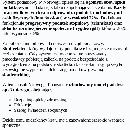
System podatkowy w Norwegii opiera się na
ogólnym obowiązku
podatkowym
i składa się z kilku uzupełniających się danin.
Każdy
pracownik w tym kraju odprowadza podatek dochodowy od
osób fizycznych (inntektsskatt) w wysokości 22%
. Dodatkowo
funkcjonuje
progresywny podatek stopniowy (trinnskatt)
oraz
składka na ubezpieczenie społeczne (trygdeavgift)
, która w 2026
roku wyniesie 7,6%.
Za pobór danin odpowiada norweski urząd podatkowy,
Skatteetaten
, który wydaje karty podatkowe i zajmuje się rocznymi
rozliczeniami. Cały system jest mocno zautomatyzowany,
pracodawcy pobierają zaliczki na podatek bezpośrednio z
wynagrodzenia na podstawie
skattekort
. Co roku urząd przesyła
też wstępnie wypełnioną deklarację podatkową, zwaną
skattemelding
.
W ten sposób Norwegia finansuje
rozbudowany model państwa
opiekuńczego
, obejmujący:
Bezpłatną opiekę zdrowotną,
Edukację,
Szereg świadczeń socjalnych.
Dzięki temu mieszkańcy kraju mają zapewnione szerokie wsparcie
społeczne.