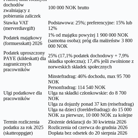
dochodów
100 000 NOK brutto
zwalniający z
pobierania zaliczek
Stawka VAT
Podstawowa: 25%; preferencyjne: 15% lub
(merverdiavgift)
12%
1% od majątku powyżej 1 900 000 NOK
Podatek majątkowy
(samotna osoba); próg dla małżeństw 3 800
(formuesskatt) 2026
000 NOK
Podatek uproszczony
25% (17,1% podatek dochodowy + 7,9%
PAYE (kildeskatt) dla
składka społeczna); 17,4% jeśli zwolnione z
zagranicznych
norweskich składek społecznych
pracowników
Minstefradrag: 46% dochodu, max 95 700
NOK
Personfradrag: 114 540 NOK
Ulgi podatkowe dla
Ulga na składki członkowskie: do 8 700
pracowników
NOK
Ulga za dojazdy ponad 37 km (reisefradrag)
Ulga na dzieci (foreldrefradrag): do 15 000
NOK za pierwsze, 10 000 NOK za kolejne
Termin rozliczenia
Złożenie deklaracji do 30 kwietnia 2026
podatku za rok 2025
Rozliczenia od czerwca do grudnia 2026
(skatteoppgjør)
Dopłata bez odsetek do 20 sierpnia 2026