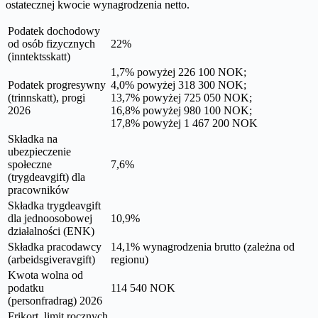
ostatecznej kwocie wynagrodzenia netto.
Podatek dochodowy
od osób fizycznych
22%
(inntektsskatt)
1,7% powyżej 226 100 NOK;
Podatek progresywny
4,0% powyżej 318 300 NOK;
(trinnskatt), progi
13,7% powyżej 725 050 NOK;
2026
16,8% powyżej 980 100 NOK;
17,8% powyżej 1 467 200 NOK
Składka na
ubezpieczenie
społeczne
7,6%
(trygdeavgift) dla
pracowników
Składka trygdeavgift
dla jednoosobowej
10,9%
działalności (ENK)
Składka pracodawcy
14,1% wynagrodzenia brutto (zależna od
(arbeidsgiveravgift)
regionu)
Kwota wolna od
podatku
114 540 NOK
(personfradrag) 2026
Frikort, limit rocznych