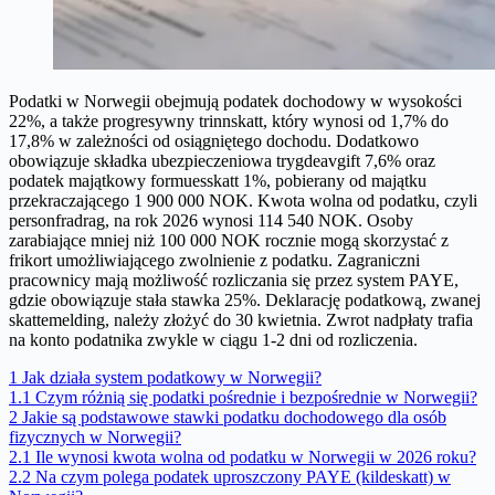
Podatki w Norwegii obejmują podatek dochodowy w wysokości
22%, a także progresywny trinnskatt, który wynosi od 1,7% do
17,8% w zależności od osiągniętego dochodu. Dodatkowo
obowiązuje składka ubezpieczeniowa trygdeavgift 7,6% oraz
podatek majątkowy formuesskatt 1%, pobierany od majątku
przekraczającego 1 900 000 NOK. Kwota wolna od podatku, czyli
personfradrag, na rok 2026 wynosi 114 540 NOK. Osoby
zarabiające mniej niż 100 000 NOK rocznie mogą skorzystać z
frikort umożliwiającego zwolnienie z podatku. Zagraniczni
pracownicy mają możliwość rozliczania się przez system PAYE,
gdzie obowiązuje stała stawka 25%. Deklarację podatkową, zwanej
skattemelding, należy złożyć do 30 kwietnia. Zwrot nadpłaty trafia
na konto podatnika zwykle w ciągu 1-2 dni od rozliczenia.
1
Jak działa system podatkowy w Norwegii?
1.1
Czym różnią się podatki pośrednie i bezpośrednie w Norwegii?
2
Jakie są podstawowe stawki podatku dochodowego dla osób
fizycznych w Norwegii?
2.1
Ile wynosi kwota wolna od podatku w Norwegii w 2026 roku?
2.2
Na czym polega podatek uproszczony PAYE (kildeskatt) w