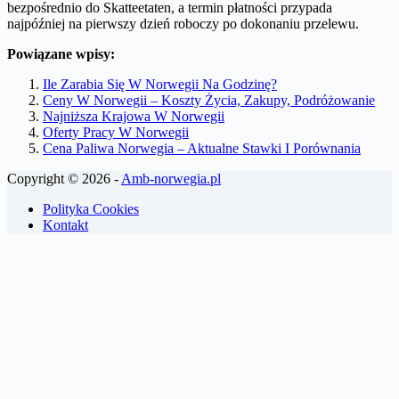
bezpośrednio do Skatteetaten, a termin płatności przypada
najpóźniej na pierwszy dzień roboczy po dokonaniu przelewu.
Powiązane wpisy:
Ile Zarabia Się W Norwegii Na Godzinę?
Ceny W Norwegii – Koszty Życia, Zakupy, Podróżowanie
Najniższa Krajowa W Norwegii
Oferty Pracy W Norwegii
Cena Paliwa Norwegia – Aktualne Stawki I Porównania
Copyright © 2026 -
Amb-norwegia.pl
Polityka Cookies
Kontakt