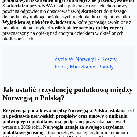
podatkowym (skattemelding) i automatycznie przekazywane do
Skatteetaten przez NAV.
Osoba pobierająca zasiłek chorobowy
powinna odpowiednio dostosować swój
skattekort
do niższego
dochodu, aby uniknąć późniejszych niedopłat lub nadpłat podatku.
Wyjątkiem są niektóre świadczenia
, które pozostają zwolnione z
podatku, jak na przykład
zasiłek pielęgnacyjny (pleiepenger)
przeznaczony na opiekę nad chorym dzieckiem w określonych
okolicznościach.
Życie W Norwegii - Koszty,
Praca, Mieszkanie, Porady
Jak ustalić rezydencję podatkową między
Norwegią a Polską?
Rezydencja podatkowa między Norwegią a Polską ustalana jest
na podstawie norweskich przepisów oraz umowy o unikaniu
podwójnego opodatkowania
, podpisanej przez oba państwa 9
września 2009 roku.
Norwegia uznaje za swojego rezydenta
podatkowego osobę
, która przebywa na jej terytorium minimum