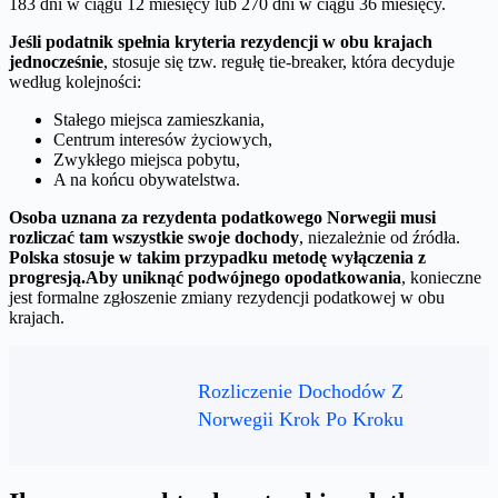
183 dni w ciągu 12 miesięcy lub 270 dni w ciągu 36 miesięcy.
Jeśli podatnik spełnia kryteria rezydencji w obu krajach
jednocześnie
, stosuje się tzw. regułę tie-breaker, która decyduje
według kolejności:
Stałego miejsca zamieszkania,
Centrum interesów życiowych,
Zwykłego miejsca pobytu,
A na końcu obywatelstwa.
Osoba uznana za rezydenta podatkowego Norwegii musi
rozliczać tam wszystkie swoje dochody
, niezależnie od źródła.
Polska stosuje w takim przypadku metodę wyłączenia z
progresją.
Aby uniknąć podwójnego opodatkowania
, konieczne
jest formalne zgłoszenie zmiany rezydencji podatkowej w obu
krajach.
Rozliczenie Dochodów Z
Norwegii Krok Po Kroku