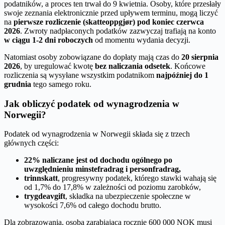
podatników, a proces ten trwał do 9 kwietnia. Osoby, które przesłały
swoje zeznania elektronicznie przed upływem terminu, mogą liczyć
na
pierwsze rozliczenie (skatteoppgjør) pod koniec czerwca
2026
. Zwroty nadpłaconych podatków zazwyczaj trafiają na konto
w ciągu 1-2 dni roboczych
od momentu wydania decyzji.
Natomiast osoby zobowiązane do dopłaty mają czas do
20 sierpnia
2026
, by uregulować kwotę
bez naliczania odsetek
. Końcowe
rozliczenia są wysyłane wszystkim podatnikom
najpóźniej do 1
grudnia
tego samego roku.
Jak obliczyć podatek od wynagrodzenia w
Norwegii?
Podatek od wynagrodzenia w Norwegii składa się z trzech
głównych części:
22% naliczane jest od dochodu ogólnego po
uwzględnieniu minstefradrag i personfradrag,
trinnskatt
, progresywny podatek, którego stawki wahają się
od 1,7% do 17,8% w zależności od poziomu zarobków,
trygdeavgift
, składka na ubezpieczenie społeczne w
wysokości 7,6% od całego dochodu brutto.
Dla zobrazowania, osoba zarabiająca rocznie 600 000 NOK musi