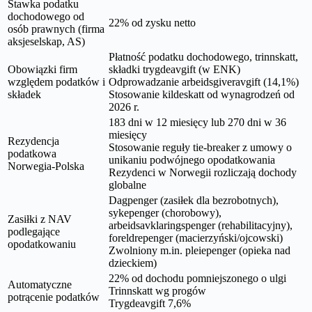
Stawka podatku
dochodowego od
22% od zysku netto
osób prawnych (firma
aksjeselskap, AS)
Płatność podatku dochodowego, trinnskatt,
Obowiązki firm
składki trygdeavgift (w ENK)
względem podatków i
Odprowadzanie arbeidsgiveravgift (14,1%)
składek
Stosowanie kildeskatt od wynagrodzeń od
2026 r.
183 dni w 12 miesięcy lub 270 dni w 36
miesięcy
Rezydencja
Stosowanie reguły tie-breaker z umowy o
podatkowa
unikaniu podwójnego opodatkowania
Norwegia-Polska
Rezydenci w Norwegii rozliczają dochody
globalne
Dagpenger (zasiłek dla bezrobotnych),
sykepenger (chorobowy),
Zasiłki z NAV
arbeidsavklaringspenger (rehabilitacyjny),
podlegające
foreldrepenger (macierzyński/ojcowski)
opodatkowaniu
Zwolniony m.in. pleiepenger (opieka nad
dzieckiem)
22% od dochodu pomniejszonego o ulgi
Automatyczne
Trinnskatt wg progów
potrącenie podatków
Trygdeavgift 7,6%