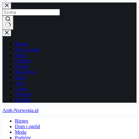
Przejdź
do
treści
Brak
wyników
Biznes
Dom i ogród
Moda
Podróże
Porady
Rozrywka
Sport
Tech
Uroda
Zdrowie
Kontakt
Amb-Norwegia.pl
Biznes
Dom i ogród
Moda
Podróże