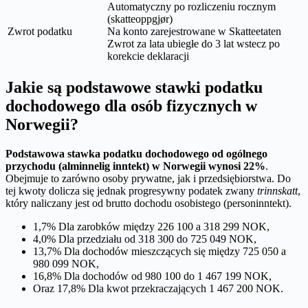
Automatyczny po rozliczeniu rocznym
(skatteoppgjør)
Zwrot podatku
Na konto zarejestrowane w Skatteetaten
Zwrot za lata ubiegłe do 3 lat wstecz po
korekcie deklaracji
Jakie są podstawowe stawki podatku
dochodowego dla osób fizycznych w
Norwegii?
Podstawowa stawka podatku dochodowego od ogólnego
przychodu (alminnelig inntekt) w Norwegii wynosi 22%
.
Obejmuje to zarówno osoby prywatne, jak i przedsiębiorstwa. Do
tej kwoty dolicza się jednak progresywny podatek zwany
trinnskatt
,
który naliczany jest od brutto dochodu osobistego (personinntekt).
1,7% Dla zarobków między 226 100 a 318 299 NOK,
4,0% Dla przedziału od 318 300 do 725 049 NOK,
13,7% Dla dochodów mieszczących się między 725 050 a
980 099 NOK,
16,8% Dla dochodów od 980 100 do 1 467 199 NOK,
Oraz 17,8% Dla kwot przekraczających 1 467 200 NOK.