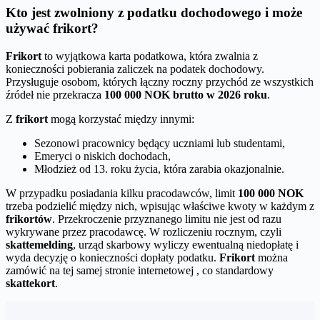
Kto jest zwolniony z podatku dochodowego i może
używać frikort?
Frikort
to wyjątkowa karta podatkowa, która zwalnia z
konieczności pobierania zaliczek na podatek dochodowy.
Przysługuje osobom, których łączny roczny przychód ze wszystkich
źródeł nie przekracza
100 000 NOK brutto w 2026 roku
.
Z
frikort
mogą korzystać między innymi:
Sezonowi pracownicy będący uczniami lub studentami,
Emeryci o niskich dochodach,
Młodzież od 13. roku życia, która zarabia okazjonalnie.
W przypadku posiadania kilku pracodawców, limit
100 000 NOK
trzeba podzielić między nich, wpisując właściwe kwoty w każdym z
frikortów
. Przekroczenie przyznanego limitu nie jest od razu
wykrywane przez pracodawcę. W rozliczeniu rocznym, czyli
skattemelding
, urząd skarbowy wyliczy ewentualną niedopłatę i
wyda decyzję o konieczności dopłaty podatku.
Frikort
można
zamówić na tej samej stronie internetowej , co standardowy
skattekort
.