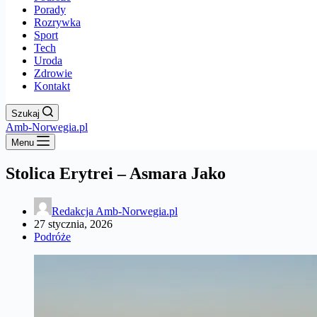
Porady
Rozrywka
Sport
Tech
Uroda
Zdrowie
Kontakt
Szukaj
Amb-Norwegia.pl
Menu
Stolica Erytrei – Asmara Jako
Redakcja Amb-Norwegia.pl
27 stycznia, 2026
Podróże