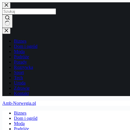
Przejdź
do
treści
Brak
wyników
Biznes
Dom i ogród
Moda
Podróże
Porady
Rozrywka
Sport
Tech
Uroda
Zdrowie
Kontakt
Amb-Norwegia.pl
Biznes
Dom i ogród
Moda
Podróże