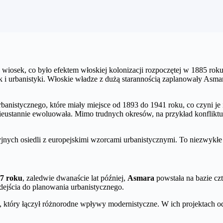
wiosek, co było efektem włoskiej kolonizacji rozpoczętej w 1885 roku
 i urbanistyki. Włoskie władze z dużą starannością zaplanowały Asmarę
anistycznego, które miały miejsce od 1893 do 1941 roku, co czyni je
eustannie ewoluowała. Mimo trudnych okresów, na przykład konfliktu z
jnych osiedli z europejskimi wzorcami urbanistycznymi. To niezwykłe
7 roku
, zaledwie dwanaście lat później,
Asmara
powstała na bazie czt
jścia do planowania urbanistycznego.
, który łączył różnorodne wpływy modernistyczne. W ich projektach o