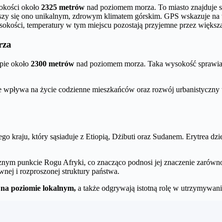
sokości około
2325 metrów
nad poziomem morza. To miasto znajduje s
 cieszy się ono unikalnym, zdrowym klimatem górskim. GPS wskazuje n
sokości, temperatury w tym miejscu pozostają przyjemne przez większą
rza
pie około
2300 metrów
nad poziomem morza. Taka wysokość sprawia, ż
e wpływa na życie codzienne mieszkańców oraz rozwój urbanistyczny 
tego kraju, który sąsiaduje z Etiopią, Dżibuti oraz Sudanem. Erytrea dzi
icznym punkcie Rogu Afryki, co znacząco podnosi jej znaczenie zarówno
wnej i rozproszonej struktury państwa.
 na poziomie lokalnym,
a także odgrywają istotną rolę w utrzymywani