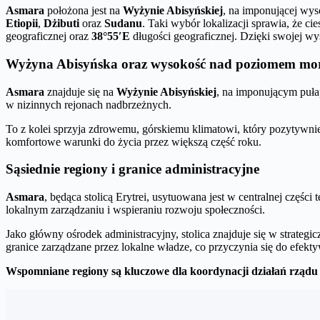
Asmara
położona jest na
Wyżynie Abisyńskiej
, na imponującej wy
Etiopii
,
Dżibuti
oraz
Sudanu
. Taki wybór lokalizacji sprawia, że
geograficznej oraz
38°55′E
długości geograficznej. Dzięki swojej wy
Wyżyna Abisyńska oraz wysokość nad poziomem mo
Asmara
znajduje się na
Wyżynie Abisyńskiej
, na imponującym puła
w nizinnych rejonach nadbrzeżnych.
To z kolei sprzyja zdrowemu, górskiemu klimatowi, który pozytywni
komfortowe warunki do życia przez większą część roku.
Sąsiednie regiony i granice administracyjne
Asmara
, będąca stolicą Erytrei, usytuowana jest w centralnej części 
lokalnym zarządzaniu i wspieraniu rozwoju społeczności.
Jako główny ośrodek administracyjny, stolica znajduje się w strateg
granice zarządzane przez lokalne władze, co przyczynia się do efekty
Wspomniane regiony są kluczowe dla koordynacji działań rządu