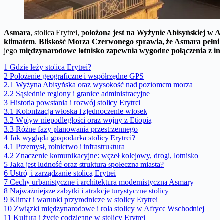
Asmara
, stolica Erytrei,
położona jest na Wyżynie Abisyńskiej w
klimatem
.
Bliskość Morza Czerwonego sprawia, że Asmara pełni 
jego
międzynarodowe lotnisko zapewnia wygodne połączenia z i
1
Gdzie leży stolica Erytrei?
2
Położenie geograficzne i współrzędne GPS
2.1
Wyżyna Abisyńska oraz wysokość nad poziomem morza
2.2
Sąsiednie regiony i granice administracyjne
3
Historia powstania i rozwój stolicy Erytrei
3.1
Kolonizacja włoska i zjednoczenie wiosek
3.2
Wpływ niepodległości oraz wojny z Etiopią
3.3
Różne fazy planowania przestrzennego
4
Jak wygląda gospodarka stolicy Erytrei?
4.1
Przemysł, rolnictwo i infrastruktura
4.2
Znaczenie komunikacyjne: węzeł kolejowy, drogi, lotnisko
5
Jaka jest ludność oraz struktura społeczna miasta?
6
Ustrój i zarządzanie stolicą Erytrei
7
Cechy urbanistyczne i architektura modernistyczna Asmary
8
Najważniejsze zabytki i atrakcje turystyczne stolicy
9
Klimat i warunki przyrodnicze w stolicy Erytrei
10
Związki międzynarodowe i rola stolicy w Afryce Wschodniej
11
Kultura i życie codzienne w stolicy Erytrei