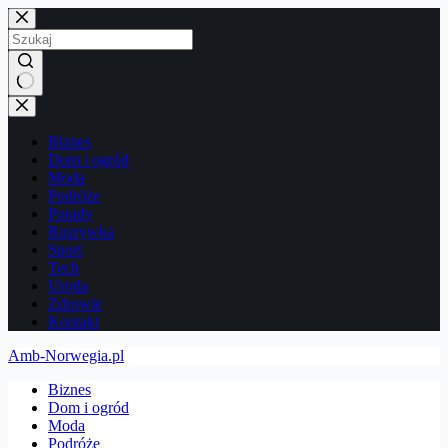
Przejdź
do
treści
Brak
wyników
Biznes
Dom i ogród
Moda
Podróże
Porady
Rozrywka
Sport
Tech
Uroda
Zdrowie
Kontakt
Amb-Norwegia.pl
Biznes
Dom i ogród
Moda
Podróże