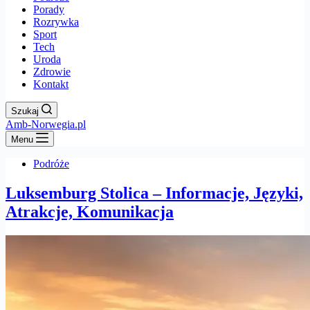
Porady
Rozrywka
Sport
Tech
Uroda
Zdrowie
Kontakt
Szukaj
Amb-Norwegia.pl
Menu
Podróże
Luksemburg Stolica – Informacje, Języki,
Atrakcje, Komunikacja