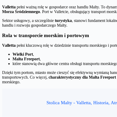
Valletta
pełni ważną rolę w gospodarce oraz handlu Malty. To dynam
Morza Śródziemnego
. Port w Valletcie, obsługujący transport mors
Sektor usługowy, a szczególnie
turystyka
, stanowi fundament lokaln
handlu i rozwoju gospodarczego Malty.
Rola w transporcie morskim i portowym
Valletta
pełni kluczową rolę w dziedzinie transportu morskiego i por
Wielki Port
,
Malta Freeport
,
które stanowią dwa główne centra obsługi transportu morskie
Dzięki tym portom, miasto może cieszyć się efektywną wymianą handl
transportowych. Co więcej,
charakterystyczny dla Malta Freeport
morskiego.
Stolica Malty - Valletta, Historia, At