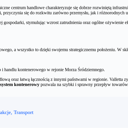
iczne centrum handlowe charakteryzuje się dobrze rozwiniętą infrast
ki, przyczynia się do rozkwitu zarówno przemysłu, jak i różnorodnych u
ej gospodarki, stymulując wzrost zatrudnienia oraz ogólne ożywienie 
towego, a wszystko to dzięki swojemu strategicznemu położeniu. W skła
go i handlu kontenerowego w rejonie Morza Śródziemnego.
ową oraz łatwą łącznością z innymi państwami w regionie. Valletta zy
 system kontenerowy
pozwala na szybki i sprawny przepływ towarów,
rakcje, Transport