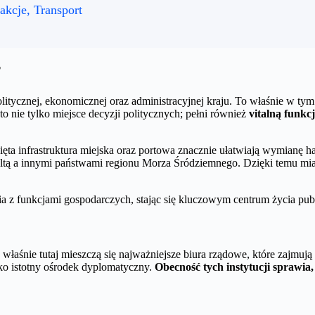
rakcje, Transport
?
litycznej, ekonomicznej oraz administracyjnej kraju. To właśnie w tym
 to nie tylko miejsce decyzji politycznych; pełni również
vitalną funkc
ta infrastruktura miejska oraz portowa znacznie ułatwiają wymianę ha
ą a innymi państwami regionu Morza Śródziemnego. Dzięki temu miast
ia z funkcjami gospodarczych, stając się kluczowym centrum życia pub
właśnie tutaj mieszczą się najważniejsze biura rządowe, które zajmują
ako istotny ośrodek dyplomatyczny.
Obecność tych instytucji sprawia,