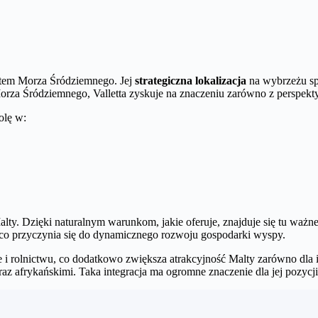
otem Morza Śródziemnego. Jej
strategiczna lokalizacja
na wybrzeżu spr
orza Śródziemnego, Valletta zyskuje na znaczeniu zarówno z perspek
olę w:
y. Dzięki naturalnym warunkom, jakie oferuje, znajduje się tu ważne 
 co przyczynia się do dynamicznego rozwoju gospodarki wyspy.
e i rolnictwu, co dodatkowo zwiększa atrakcyjność Malty zarówno dla 
az afrykańskimi. Taka integracja ma ogromne znaczenie dla jej pozycji