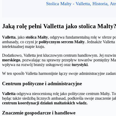
Stolica Malty - Valletta, Historia, At
Jaką rolę pełni Valletta jako stolica Malty
Valletta
, jako
stolica Malty
, odgrywa fundamentalną rolę w sferze po
ambasady, co czyni je
politycznym sercem Malty
. Jednakże Valletta
intelektualnej mapie kraju.
Dodatkowo, Valletta jest kluczowym centrum handlowym. Jej rozwinię
morskiego
, pozwalając na sprawny przepływ towarów pomiędzy Malt
wpływa na rozwój branży usługowej oraz
turystyki
.
W ten sposób Valletta harmonijnie łączy swoje administracyjne zadan
Centrum polityczne i administracyjne
Valletta
odgrywa nieocenioną rolę jako polityczne centrum Malty. To 
będąc także siedzibą licznych ambasad, podkreśla swoje znaczenie j
centrum koordynacji działań maltańskich władz.
Znaczenie gospodarcze i handlowe