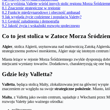
8
Co wyróżnia Vallettę wśród innych stolic regionu Morza Śródziem
8.1
Znaczenie strategiczne w regionie
8.2
Funkcje międzynarodowe i obecność ambasad
9
Jak wygląda życie codzienne i populacja Valetty?
9.1
Gęstość zaludnienia i demografia
9.2
Jakość życia i wskaźniki rozwoju społecznego
Co to jest stolica w Zatoce Morza Śródzi
Algier
, stolica Algierii, usytuowana nad malowniczą Zatoką Algiersk
strategicznemu portowi morskiemu, Algier staje się istotnym centrum
Miasta leżące w rejonie Morza Śródziemnego zwykle dysponują dobrze
miejscami wymiany towarów. Dodatkowo, charakteryzują się one boga
Gdzie leży Valletta?
Valletta
, będąca stolicą Malty, zlokalizowana jest na głównej wys
znaczeniem ze względu na swoje
strategiczne położenie
. Miasto, kt
Malta
, z Vallettą jako swoim centrum, sąsiaduje z Włochami przez M
rozwoju Valetty jako ważnego ośrodka:
politycznego,