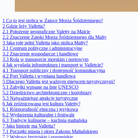
1
Co to jest stolica w Zatoce Morza Śródziemnego?
2
Gdzie leży Valletta?
2.1
Położenie geograficzne Valetty na Malcie
2.2
Znaczenie Zatoki Morza Śródziemnego dla Malty
3
Jaką rolę pełni Valletta jako stolica Malty?
3.1
Centrum polityczne i administracyjne
3.2
Znaczenie gospodarcze i handlowe
3.3
Rola w transporcie morskim i portowym
4
Jak wygląda infrastruktura i transport w Valletcie?
4.1
Transport publiczny i dostępność komunikacyjna
4.2
Port Valletta i wymiana handlowa
5
Dlaczego Valletta jest ważnym miejscem turystycznym?
5.1
Zabytki wpisane na listę UNESCO
5.2
Dziedzictwo architektoniczne i krajobrazy
5.3
Najważniejsze atrakcje turystyczne
6
Jak zróżnicowana jest kultura Valetty?
6.1
Różnorodność etniczna i językowa
6.2
Wydarzenia kulturalne i festiwale
6.3
Tradycje kulinarne – kuchnia maltańska
7
Jaką historię ma Valletta?
7.1
Początki miasta i okres Zakonu Maltańskiego
7.2
Wpływy brytyjskie i europejskie