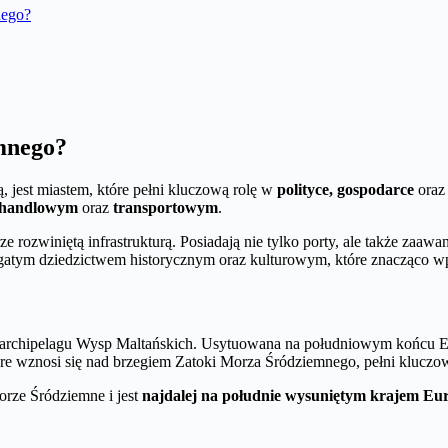
nego?
emnego?
ą, jest miastem, które pełni kluczową rolę w
polityce, gospodarce
ora
handlowym
oraz
transportowym
.
 rozwiniętą infrastrukturą. Posiadają nie tylko porty, ale także zaa
tym dziedzictwem historycznym oraz kulturowym, które znacząco wpływa
pie archipelagu Wysp Maltańskich. Usytuowana na południowym końcu 
óre wznosi się nad brzegiem Zatoki Morza Śródziemnego, pełni kluczow
orze Śródziemne i jest
najdalej na południe wysuniętym krajem Eu