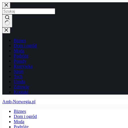
Przejdź
do
treści
Brak
wyników
Biznes
Dom i ogród
Moda
Podróże
Porady
Rozrywka
Sport
Tech
Uroda
Zdrowie
Kontakt
Amb-Norwegia.pl
Biznes
Dom i ogród
Moda
Podróże