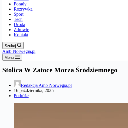
Porady
Rozrywka
Sport
Tech
Uroda
Zdrowie
Kontakt
Szukaj
Amb-Norwegia.pl
Menu
Stolica W Zatoce Morza Śródziemnego
Redakcja Amb-Norwegia.pl
16 października, 2025
Podróże